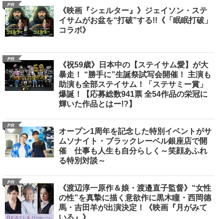
PR
《映画『シェルター』》ジェイソン・ステ
イサムがお盆を“打破”する!!《「眠眠打破」
コラボ》
PR
《祝59歳》日本中の【ステイサム愛】が大
暴走！ “勝手に”生誕祭試写会開催！ 主演も
助演も全部ステイサム！「ステサミー賞」
爆誕！【応募総数941票 全54作品の栄冠に
輝いた作品とはー!?】
PR
オープン1周年を記念した特別イベントがサ
ムソナイト・ブラックレーベル銀座店で開
催 仕事も人生も自分らしく～笑顔あふれ
る特別対談～
PR
《渡辺淳一原作＆娘・渡邉直子監督》“女性
の性”を真摯に描く意欲作に黒木瞳・西岡德
馬・吉田羊が出演決定！《映画『月がみて
いる』》