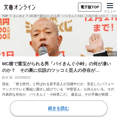
電子版TOP
メニュー
TOP
エンタメ
MC横で重宝がられる男「バイきんぐ小峠」の何が凄いのか？ そ
MC横で重宝がられる男「バイきんぐ小峠」の何が凄い
のか？ その裏に伝説のツッコミ芸人の存在が…
鈴木 旭
2020/08/22
現在、「第七世代」と呼ばれる若手芸人が活躍中だが、安定したパフォー
マンスでテレビ番組に露出し続けている「中堅芸人」も何人かいる。その
代表的な存在が、バイきんぐ・小峠英二だ。 最近は、その手腕が称賛さ
れることも少なく…
続きを読む