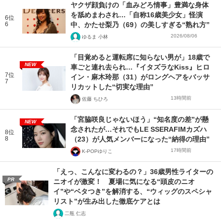
ヤクザ顔負けの「血みどろ情事」豊満な身体
を舐めまわされ…「自称16歳美少女」怪演
6位
6
中、かたせ梨乃（69）の美しすぎる“熟れ方”
2026/08/06
ゆるま 小林
「目覚めると運転席に知らない男が」18歳で
NEW
車ごと連れ去られ…『イタズラなKiss』ヒロ
7位
イン・麻木玲那（31）がロングヘアをバッサ
7
リカットした“切実な理由”
13時間前
佐藤 ちひろ
「宮脇咲良じゃないほう」“知名度の差”が懸
NEW
念されたが…それでもLE SSERAFIMカズハ
8位
8
（23）が人気メンバーになった“納得の理由”
17時間前
K-POPゆりこ
「えっ、こんなに変わるの？」36歳男性ライターの
PR
ニオイが激変！ 夏場に気になる“頭皮のニオ
イ”や“ベタつき”を解消する、“ウィッグのスペシャ
リスト”が生み出した徹底ケアとは
二瓶 仁志