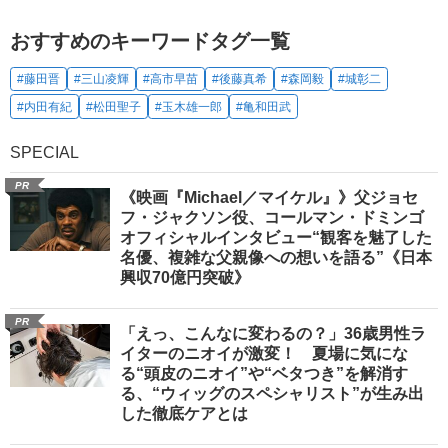
おすすめのキーワードタグ一覧
#藤田晋
#三山凌輝
#高市早苗
#後藤真希
#森岡毅
#城彰二
#内田有紀
#松田聖子
#玉木雄一郎
#亀和田武
SPECIAL
PR
《映画『Michael／マイケル』》父ジョセ
フ・ジャクソン役、コールマン・ドミンゴ
オフィシャルインタビュー“観客を魅了した
名優、複雑な父親像への想いを語る”《日本
興収70億円突破》
PR
「えっ、こんなに変わるの？」36歳男性ラ
イターのニオイが激変！ 夏場に気にな
る“頭皮のニオイ”や“ベタつき”を解消す
る、“ウィッグのスペシャリスト”が生み出
した徹底ケアとは