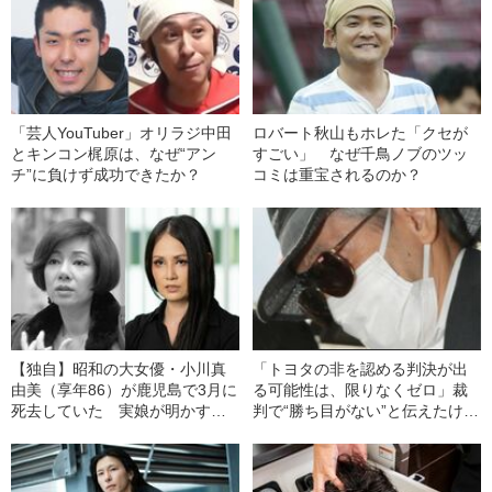
「芸人YouTuber」オリラジ中田
ロバート秋山もホレた「クセが
とキンコン梶原は、なぜ“アン
すごい」 なぜ千鳥ノブのツッ
チ”に負けず成功できたか？
コミは重宝されるのか？
【独自】昭和の大女優・小川真
「トヨタの非を認める判決が出
由美（享年86）が鹿児島で3月に
る可能性は、限りなくゼロ」裁
死去していた 実娘が明かす
判で“勝ち目がない”と伝えたけれ
「毒母」の素顔と空白の晩年
ど…《池袋暴走事故》父・飯塚
幸三を説得できなかった「長男
の葛藤」