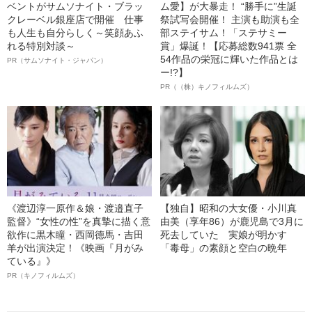
ベントがサムソナイト・ブラッ
ム愛】が大暴走！ “勝手に”生誕
クレーベル銀座店で開催 仕事
祭試写会開催！ 主演も助演も全
も人生も自分らしく～笑顔あふ
部ステイサム！「ステサミー
れる特別対談～
賞」爆誕！【応募総数941票 全
54作品の栄冠に輝いた作品とは
PR（サムソナイト・ジャパン）
ー!?】
PR（（株）キノフィルムズ）
《渡辺淳一原作＆娘・渡邉直子
【独自】昭和の大女優・小川真
監督》“女性の性”を真摯に描く意
由美（享年86）が鹿児島で3月に
欲作に黒木瞳・西岡德馬・吉田
死去していた 実娘が明かす
羊が出演決定！《映画『月がみ
「毒母」の素顔と空白の晩年
ている』》
PR（キノフィルムズ）