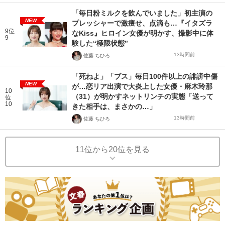
「毎日粉ミルクを飲んでいました」初主演の
NEW
プレッシャーで激痩せ、点滴も…『イタズラ
9位
なKiss』ヒロイン女優が明かす、撮影中に体
9
験した“極限状態”
13時間前
佐藤 ちひろ
「死ねよ」「ブス」毎日100件以上の誹謗中傷
NEW
が…恋リア出演で大炎上した女優・麻木玲那
10
（31）が明かすネットリンチの実態「送って
位
10
きた相手は、まさかの…」
13時間前
佐藤 ちひろ
11位から20位を見る