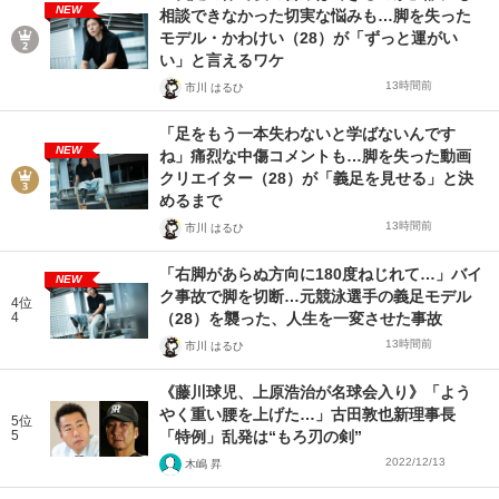
NEW
相談できなかった切実な悩みも…脚を失った
モデル・かわけい（28）が「ずっと運がい
い」と言えるワケ
13時間前
市川 はるひ
「足をもう一本失わないと学ばないんです
NEW
ね」痛烈な中傷コメントも…脚を失った動画
クリエイター（28）が「義足を見せる」と決
めるまで
13時間前
市川 はるひ
「右脚があらぬ方向に180度ねじれて…」バイ
NEW
ク事故で脚を切断…元競泳選手の義足モデル
4位
4
（28）を襲った、人生を一変させた事故
13時間前
市川 はるひ
《藤川球児、上原浩治が名球会入り》「よう
やく重い腰を上げた…」古田敦也新理事長
5位
5
「特例」乱発は“もろ刃の剣”
2022/12/13
木嶋 昇