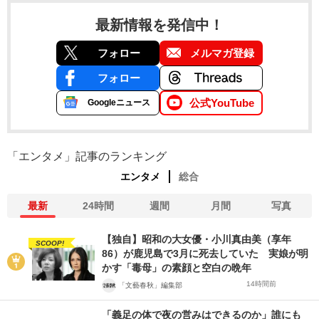
最新情報を発信中！
フォロー
メルマガ登録
フォロー
公式YouTube
Googleニュース
「エンタメ」記事のランキング
エンタメ
総合
最新
24時間
週間
月間
写真
【独自】昭和の大女優・小川真由美（享年
SCOOP!
86）が鹿児島で3月に死去していた 実娘が明
かす「毒母」の素顔と空白の晩年
14時間前
「文藝春秋」編集部
「義足の体で夜の営みはできるのか」誰にも