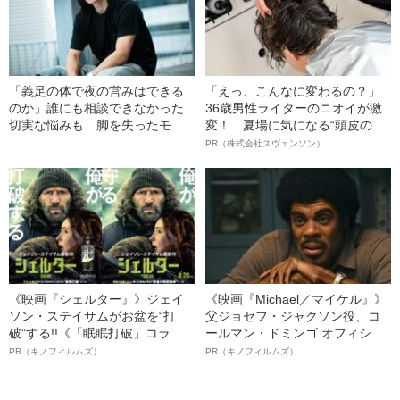
「義足の体で夜の営みはできる
「えっ、こんなに変わるの？」
のか」誰にも相談できなかった
36歳男性ライターのニオイが激
切実な悩みも…脚を失ったモデ
変！ 夏場に気になる“頭皮のニ
ル・かわけい（28）が「ずっと
オイ”や“ベタつき”を解消す
PR（株式会社スヴェンソン）
運がいい」と言えるワケ
る、“ウィッグのスペシャリス
ト”が生み出した徹底ケアとは
《映画『シェルター』》ジェイ
《映画『Michael／マイケル』》
ソン・ステイサムがお盆を“打
父ジョセフ・ジャクソン役、コ
破”する!!《「眠眠打破」コラ
ールマン・ドミンゴ オフィシャ
ボ》
ルインタビュー“観客を魅了した
PR（キノフィルムズ）
PR（キノフィルムズ）
名優、複雑な父親像への想いを
語る”《日本興収70億円突破》