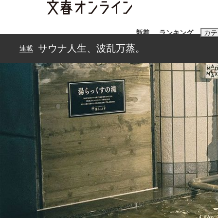
新着
ランキング
カテ
サウナ人生、波乱万蒸。
連載
スクープ
ニュー
おすすめのキ
#藤田晋
#三
#玉木雄一郎
「90%は失敗する。でも…」本田圭佑が初め
終戦から81年