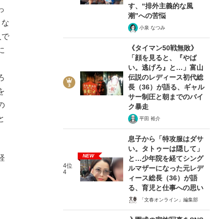
す、“排外主義的な風
っ
潮”への苦悩
くな
小泉 なつみ
人で
《タイマン50戦無敗》
に
「顔を見ると、『やば
、
い。逃げろ』と…」富山
伝説のレディース初代総
ろ
長（36）が語る、ギャル
を
サー制圧と朝までのバイ
の
ク暴走
と
平田 裕介
息子から「特攻服はダサ
い。タトゥーは隠して」
NEW
経
と…少年院を経てシング
4位
ルマザーになった元レデ
。
4
ィース総長（36）が語
る、育児と仕事への思い
「文春オンライン」編集部