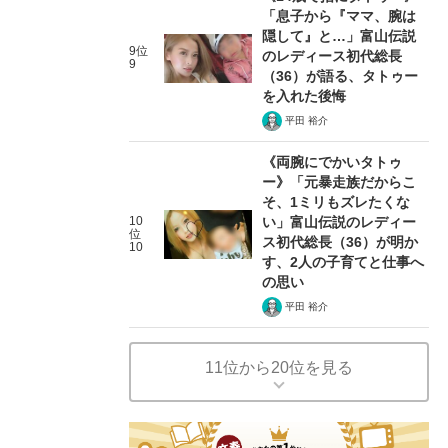
「息子から『ママ、腕は
隠して』と…」富山伝説
9位
のレディース初代総長
9
（36）が語る、タトゥー
を入れた後悔
平田 裕介
《両腕にでかいタトゥ
ー》「元暴走族だからこ
そ、1ミリもズレたくな
10
い」富山伝説のレディー
位
ス初代総長（36）が明か
10
す、2人の子育てと仕事へ
の思い
平田 裕介
11位から20位を見る