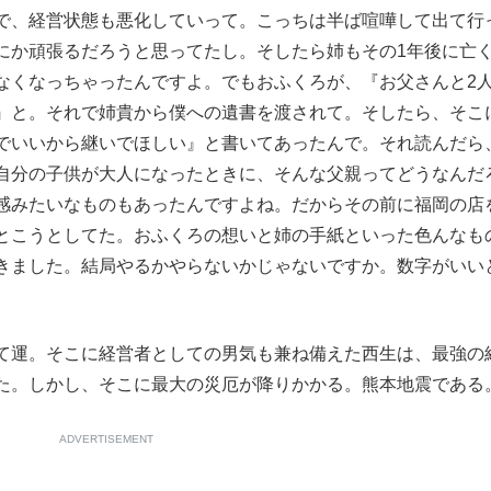
で、経営状態も悪化していって。こっちは半ば喧嘩して出て行
にか頑張るだろうと思ってたし。そしたら姉もその1年後に亡
なくなっちゃったんですよ。でもおふくろが、『お父さんと2
』と。それで姉貴から僕への遺書を渡されて。そしたら、そこ
でいいから継いでほしい』と書いてあったんで。それ読んだら
自分の子供が大人になったときに、そんな父親ってどうなんだ
感みたいなものもあったんですよね。だからその前に福岡の店
とこうとしてた。おふくろの想いと姉の手紙といった色んなも
きました。結局やるかやらないかじゃないですか。数字がいい
て運。そこに経営者としての男気も兼ね備えた西生は、最強の
た。しかし、そこに最大の災厄が降りかかる。熊本地震である
ADVERTISEMENT