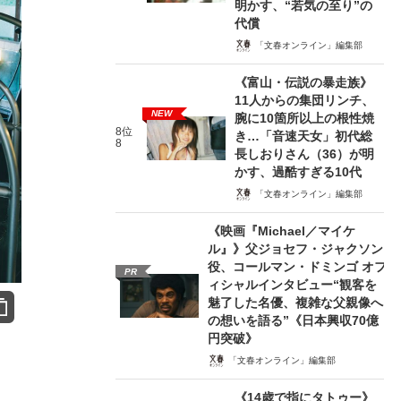
明かす、“若気の至り”の
代償
「文春オンライン」編集部
《富山・伝説の暴走族》
11人からの集団リンチ、
NEW
腕に10箇所以上の根性焼
8位
き…「音速天女」初代総
8
長しおりさん（36）が明
かす、過酷すぎる10代
「文春オンライン」編集部
《映画『Michael／マイケ
ル』》父ジョセフ・ジャクソン
役、コールマン・ドミンゴ オフ
PR
ィシャルインタビュー“観客を
魅了した名優、複雑な父親像へ
の想いを語る”《日本興収70億
円突破》
「文春オンライン」編集部
《14歳で指にタトゥー》