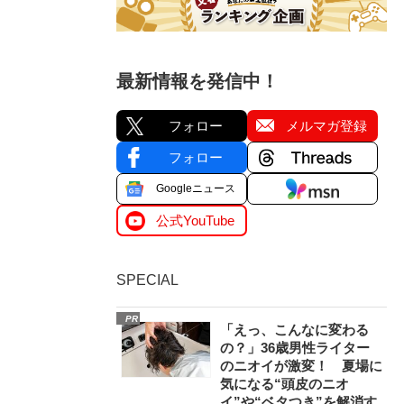
最新情報を発信中！
フォロー
メルマガ登録
フォロー
Googleニュース
公式YouTube
SPECIAL
PR
「えっ、こんなに変わる
の？」36歳男性ライター
のニオイが激変！ 夏場に
気になる“頭皮のニオ
イ”や“ベタつき”を解消す