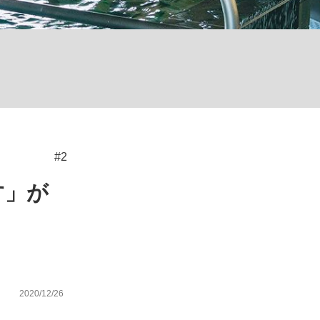
が悲しい」『北の国から』倉本聰氏（91...
を、目撃せよ。
#2
す」が
2020/12/26