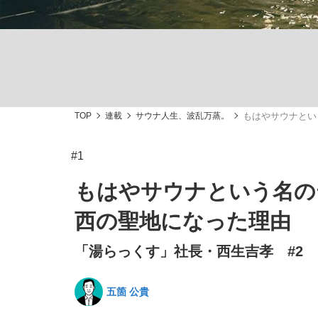
観る将棋、読む将棋
TOP
連載
サウナ人生、波乱万蒸。
もはやサウナとい
「敗因分析は一切聞かれなかった」侍ジャパン選
#1
もはやサウナという名の
西の聖地になった理由
いまさら聞けない資産運用のすべて
「湯らっくす」社長・西生吉孝 #2
五箇 公貴
「目標達成できなかったからと言って…」サッ