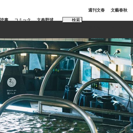
週刊文春
文藝春秋
読書
コミック
文春野球
検索
電子版
PLUS
インタビュー
読書
#松田聖子
BC日本代表“敗戦”の真実 選手が明かす...
、私のいま