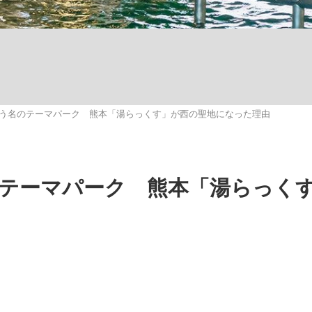
う名のテーマパーク 熊本「湯らっくす」が西の聖地になった理由
手が証言した“NPB聞...
「クマが悪者扱いされているの
キングの誕生
テーマパーク 熊本「湯らっく
もっと見る
カー日本代表・森保一監督...