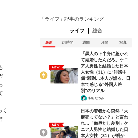
「ライフ」記事のランキング
ライフ
総合
最新
24時間
週間
月間
写真
「黒人の下半身に惹かれ
て結婚したんだろ」ケニ
ア人男性と結婚した日本
も
NEW
人女性（31）に“誹謗中
ガ
傷”殺到…本人が語る、日
本で感じる“外国人差
っ
別”のリアル
て
小泉 なつみ
っく
日本の若者から突然「大
麻売ってない？」と言わ
営
れ…「侮辱だし差別」ケ
NEW
ニア人男性と結婚した日
本人女性（31）が明か