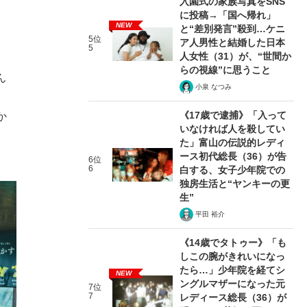
入園式の家族写真をSNS
に投稿→「国へ帰れ」
NEW
と“差別発言”殺到…ケニ
5位
ア人男性と結婚した日本
5
人女性（31）が、“世間か
らの視線”に思うこと
ん
小泉 なつみ
、
《17歳で逮捕》「入って
か
いなければ人を殺してい
た」富山の伝説的レディ
ース初代総長（36）が告
6位
6
白する、女子少年院での
独房生活と“ヤンキーの更
生”
平田 裕介
《14歳でタトゥー》「も
しこの腕がきれいになっ
たら…」少年院を経てシ
NEW
ングルマザーになった元
7位
7
レディース総長（36）が