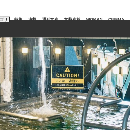
ゴリ
特集
連載
週刊文春
文藝春秋
WOMAN
CINEMA
キーワード入力
ス
エンタメ
ライフ
ビジネス
ーワードタグ一覧
山凌輝
#高市早苗
#後藤真希
#森岡毅
#城彰二
#内田有紀
#亀和田武
て明かした日本代表監督に...
「最悪の空気のまま解散」W
私のあのとき