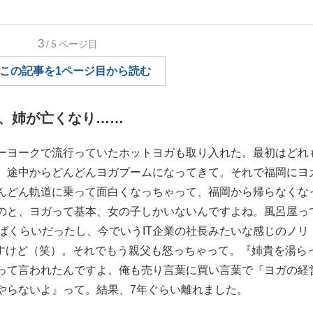
もっと見る
3
/5
ページ目
この記事を1ページ目から読む
、姉が亡くなり……
ーヨークで流行っていたホットヨガも取り入れた。最初はどれ
、途中からどんどんヨガブームになってきて。それで福岡にヨ
んどん軌道に乗って面白くなっちゃって、福岡から帰らなくな
のと、ヨガって基本、女の子しかいないんですよね。風呂屋っ
ばくらいだったし、今でいうIT企業の社長みたいな感じのノリ
ですけど（笑）。それでもう親父も怒っちゃって。『姉貴を湯ら
って言われたんですよ。俺も売り言葉に買い言葉で『ヨガの経
やらないよ』って。結果、7年ぐらい離れました。