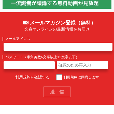
メールマガジン登録（無料）
文春オンラインの最新情報をお届け
メールアドレス
パスワード（半角英数6文字以上12文字以下）
利用規約を確認する
利用規約に同意します