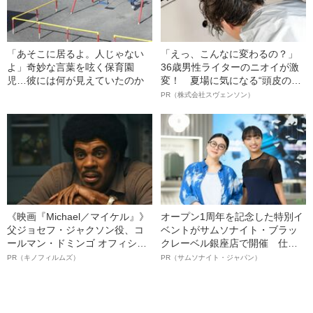
「あそこに居るよ。人じゃない
「えっ、こんなに変わるの？」
よ」奇妙な言葉を呟く保育園
36歳男性ライターのニオイが激
児…彼には何が見えていたのか
変！ 夏場に気になる“頭皮のニ
オイ”や“ベタつき”を解消す
PR（株式会社スヴェンソン）
る、“ウィッグのスペシャリス
ト”が生み出した徹底ケアとは
《映画『Michael／マイケル』》
オープン1周年を記念した特別イ
父ジョセフ・ジャクソン役、コ
ベントがサムソナイト・ブラッ
ールマン・ドミンゴ オフィシャ
クレーベル銀座店で開催 仕事
ルインタビュー“観客を魅了した
も人生も自分らしく～笑顔あふ
PR（キノフィルムズ）
PR（サムソナイト・ジャパン）
名優、複雑な父親像への想いを
れる特別対談～
語る”《日本興収70億円突破》