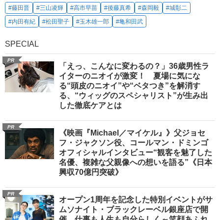
#藤田晋
#三山凌輝
#高市早苗
#後藤真希
#森岡毅
#城彰二
#内田有紀
#松田聖子
#玉木雄一郎
#亀和田武
SPECIAL
PR
「えっ、こんなに変わるの？」36歳男性ラ
イターのニオイが激変！ 夏場に気にな
る“頭皮のニオイ”や“ベタつき”を解消す
る、“ウィッグのスペシャリスト”が生み出
した徹底ケアとは
PR
《映画『Michael／マイケル』》父ジョセ
フ・ジャクソン役、コールマン・ドミンゴ
オフィシャルインタビュー“観客を魅了した
名優、複雑な父親像への想いを語る”《日本
興収70億円突破》
PR
オープン1周年を記念した特別イベントがサ
ムソナイト・ブラックレーベル銀座店で開
催 仕事も人生も自分らしく～笑顔あふれ