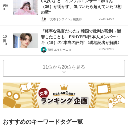
いない」と…インフルエンサー・ゆりん
9位
（36）が明かす、気づいたら超えていた“3桁
9
の壁”
2024/12/07
「文春オンライン」編集部
「軽率な発言だった」韓国で批判が殺到→謝
10
罪したことも…ENHYPEN日本人メンバー・ニ
位
キ（19）の“本当の評判”〈現地記者が解説〉
10
2024/12/09
吉崎 エイジーニョ
11位から20位を見る
おすすめのキーワードタグ一覧