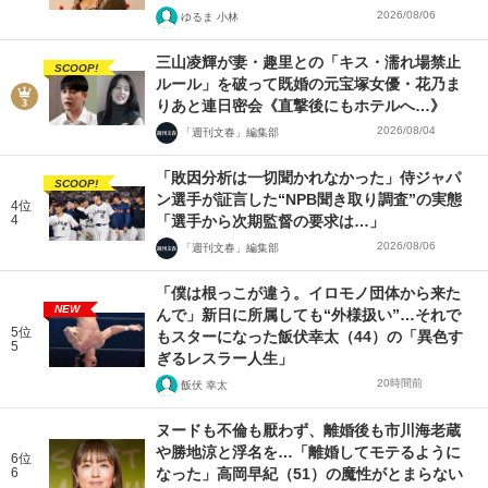
2026/08/06
ゆるま 小林
三山凌輝が妻・趣里との「キス・濡れ場禁止
SCOOP!
ルール」を破って既婚の元宝塚女優・花乃ま
りあと連日密会《直撃後にもホテルへ…》
2026/08/04
「週刊文春」編集部
「敗因分析は一切聞かれなかった」侍ジャパ
SCOOP!
ン選手が証言した“NPB聞き取り調査”の実態
4位
4
「選手から次期監督の要求は…」
2026/08/06
「週刊文春」編集部
「僕は根っこが違う。イロモノ団体から来た
NEW
んで」新日に所属しても“外様扱い”…それで
5位
もスターになった飯伏幸太（44）の「異色す
5
ぎるレスラー人生」
20時間前
飯伏 幸太
ヌードも不倫も厭わず、離婚後も市川海老蔵
や勝地涼と浮名を…「離婚してモテるように
6位
6
なった」高岡早紀（51）の魔性がとまらない