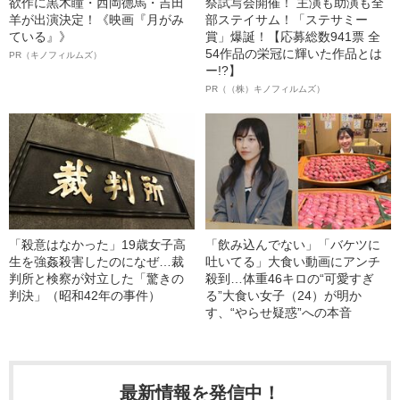
欲作に黒木瞳・西岡德馬・吉田
祭試写会開催！ 主演も助演も全
羊が出演決定！《映画『月がみ
部ステイサム！「ステサミー
ている』》
賞」爆誕！【応募総数941票 全
54作品の栄冠に輝いた作品とは
PR（キノフィルムズ）
ー!?】
PR（（株）キノフィルムズ）
「殺意はなかった」19歳女子高
「飲み込んでない」「バケツに
生を強姦殺害したのになぜ…裁
吐いてる」大食い動画にアンチ
判所と検察が対立した「驚きの
殺到…体重46キロの“可愛すぎ
判決」（昭和42年の事件）
る”大食い女子（24）が明か
す、“やらせ疑惑”への本音
最新情報を発信中！