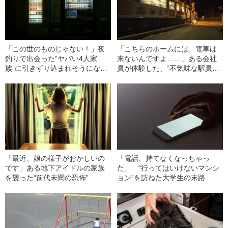
「この世のものじゃない！」夜
「こちらのホームには、電車は
釣りで出会った“ヤバい4人家
来ないんですよ……」ある会社
族”に引きずり込まれそうになっ
員が体験した、“不気味な駅員と
た話
の出会い”が生んだ悲劇
「最近、娘の様子がおかしいの
「電話、持てなくなっちゃっ
です」ある地下アイドルの家族
た」 “行ってはいけないマンシ
を襲った“前代未聞の恐怖”
ョン”を訪ねた大学生の末路