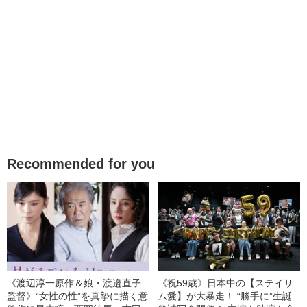
Recommended for you
《渡辺淳一原作＆娘・渡邉直子
《祝59歳》日本中の【ステイサ
監督》“女性の性”を真摯に描く意
ム愛】が大暴走！ “勝手に”生誕