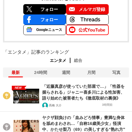
フォロー
メルマガ登録
フォロー
公式YouTube
Googleニュース
「エンタメ」記事のランキング
エンタメ
総合
最新
24時間
週間
月間
写真
「近藤真彦が使っていた部屋で…」「性器を
NEW
握らされる」ジャニー喜多川による性加害、
語り始めた被害者たち《徹底取材の裏側》
3時間前
髙橋 大介
ヤクザ顔負けの「血みどろ情事」豊満な身体
を舐めまわされ…「自称16歳美少女」怪演
中、かたせ梨乃（69）の美しすぎる“熟れ方”