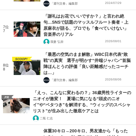
2024/07/29
「週刊文春」編集部
「謝礼はお花でいいですか？」と言われ絶
句…SNSで話題のマッスルフルート奏者・上
7位
原麻衣が語る、プロでも「食べていけない」
7
音楽界のリアル
2026/08/01
我妻 弘崇
「最悪の空気のまま解散」WBC日本代表“敗
SCOOP!
戦”の真実 選手が明かす“井端ジャパン”首脳
8位
陣ほんとうの評価「良い距離感だったコーチ
8
は…」
2026/08/06
「週刊文春」編集部
「えっ、こんなに変わるの？」36歳男性ライターの
PR
ニオイが激変！ 夏場に気になる“頭皮のニオ
イ”や“ベタつき”を解消する、“ウィッグのスペシャ
リスト”が生み出した徹底ケアとは
二瓶 仁志
体重30キロ→200キロ、男友達から「もった