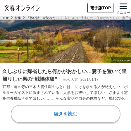
電子版TOP
メニュー
TOP
特集
「怖い話」が読みたい
久しぶりに帰省したら何かがおかしい…妻子を
久しぶりに帰省したら何かがおかしい…妻子を置いて里
帰りした男の“戦慄体験”
三木 大雲
2021/01/17
京都・蓮久寺の三木大雲住職のもとには、助けを求める人が絶えない。ポ
ルターガイストに悩まされている、人形をお祓いしてほしい、さまよう霊
を供養成仏させてほしい……。そんな実話や自身の体験など、現代の怪
談、奇譚の数々を収…
続きを読む