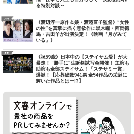
る特別対談～
PR
《渡辺淳一原作＆娘・渡邉直子監督》“女性
の性”を真摯に描く意欲作に黒木瞳・西岡德
馬・吉田羊が出演決定！《映画『月がみて
いる』》
PR
《祝59歳》日本中の【ステイサム愛】が大
暴走！ “勝手に”生誕祭試写会開催！ 主演も
助演も全部ステイサム！「ステサミー賞」
爆誕！【応募総数941票 全54作品の栄冠に
輝いた作品とはー!?】