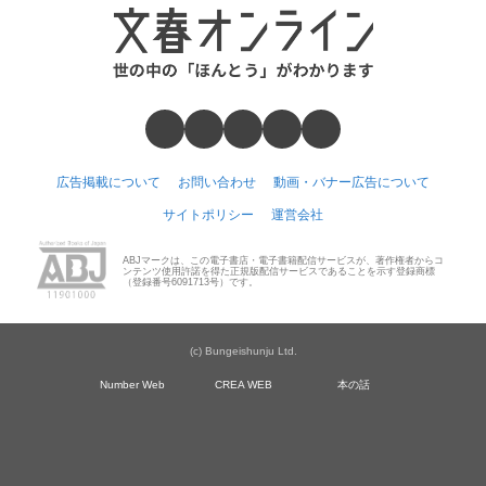
広告掲載について
お問い合わせ
動画・バナー広告について
サイトポリシー
運営会社
ABJマークは、この電子書店・電子書籍配信サービスが、著作権者からコ
ンテンツ使用許諾を得た正規版配信サービスであることを示す登録商標
（登録番号6091713号）です。
(c) Bungeishunju Ltd.
Number Web
CREA WEB
本の話