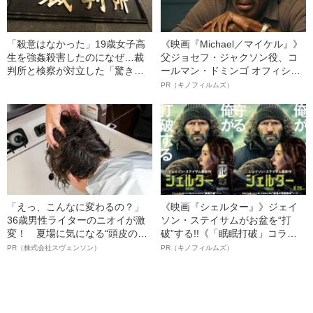
「殺意はなかった」19歳女子高
《映画『Michael／マイケル』》
生を強姦殺害したのになぜ…裁
父ジョセフ・ジャクソン役、コ
判所と検察が対立した「驚きの
ールマン・ドミンゴ オフィシャ
判決」（昭和42年の事件）
ルインタビュー“観客を魅了した
PR（キノフィルムズ）
名優、複雑な父親像への想いを
語る”《日本興収70億円突破》
「えっ、こんなに変わるの？」
《映画『シェルター』》ジェイ
36歳男性ライターのニオイが激
ソン・ステイサムがお盆を“打
変！ 夏場に気になる“頭皮のニ
破”する!!《「眠眠打破」コラ
オイ”や“ベタつき”を解消す
ボ》
PR（株式会社スヴェンソン）
PR（キノフィルムズ）
る、“ウィッグのスペシャリス
ト”が生み出した徹底ケアとは