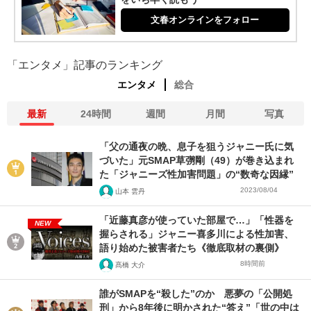
文春オンラインをフォロー
「エンタメ」記事のランキング
エンタメ
総合
最新
24時間
週間
月間
写真
「父の通夜の晩、息子を狙うジャニー氏に気
づいた」元SMAP草彅剛（49）が巻き込まれ
た「ジャニーズ性加害問題」の“数奇な因縁”
2023/08/04
山本 雲丹
「近藤真彦が使っていた部屋で…」「性器を
NEW
握らされる」ジャニー喜多川による性加害、
語り始めた被害者たち《徹底取材の裏側》
8時間前
髙橋 大介
誰がSMAPを“殺した”のか 悪夢の「公開処
刑」から8年後に明かされた“答え”「世の中は