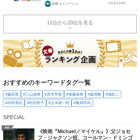
2024/12/09
吉崎 エイジーニョ
11位から20位を見る
おすすめのキーワードタグ一覧
#藤田晋
#三山凌輝
#高市早苗
#後藤真希
#森岡毅
#城彰二
#内田有紀
#松田聖子
#玉木雄一郎
#亀和田武
SPECIAL
PR
《映画『Michael／マイケル』》父ジョセ
フ・ジャクソン役、コールマン・ドミンゴ