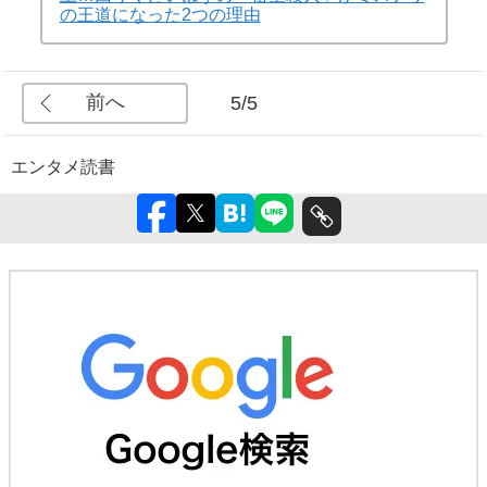
の王道になった2つの理由
前へ
5/5
エンタメ
読書