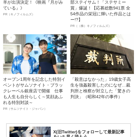
羊が出演決定！《映画『月がみ
部ステイサム！「ステサミー
ている』》
賞」爆誕！【応募総数941票 全
54作品の栄冠に輝いた作品とは
PR（キノフィルムズ）
ー!?】
PR（（株）キノフィルムズ）
オープン1周年を記念した特別イ
「殺意はなかった」19歳女子高
ベントがサムソナイト・ブラッ
生を強姦殺害したのになぜ…裁
クレーベル銀座店で開催 仕事
判所と検察が対立した「驚きの
も人生も自分らしく～笑顔あふ
判決」（昭和42年の事件）
れる特別対談～
PR（サムソナイト・ジャパン）
X(旧Twitter)をフォローして最新記事
をいち早く読もう