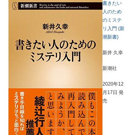
書きたい
人のため
のミステ
リ入門 (新
潮新書)
新井 久幸
新潮社
2020年12
月17日 発
売