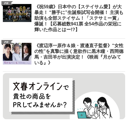
PR
《祝59歳》日本中の【ステイサム愛】が大
暴走！ “勝手に”生誕祭試写会開催！ 主演も
助演も全部ステイサム！「ステサミー賞」
爆誕！【応募総数941票 全54作品の栄冠に
輝いた作品とはー!?】
PR
《渡辺淳一原作＆娘・渡邉直子監督》“女性
の性”を真摯に描く意欲作に黒木瞳・西岡德
馬・吉田羊が出演決定！《映画『月がみて
いる』》