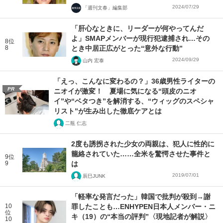
2024/07/29
「週刊文春」編集部
「肝心なときに、リーダーが何やってんだ
よ」SMAPメンバーが現行犯逮捕され…その
8位
8
とき中居正広がとった“意外な行動”
2024/09/29
山内 宏泰
「えっ、こんなに変わるの？」36歳男性ライターの
PR
ニオイが激変！ 夏場に気になる“頭皮のニオ
イ”や“ベタつき”を解消する、“ウィッグのスペシャ
リスト”が生み出した徹底ケアとは
二瓶 仁志
2度も誘拐された少女の両親は、犯人に性的に
籠絡されていた……全米を驚愕させた事件と
9位
9
は
2019/07/01
辰巳JUNK
「軽率な発言だった」韓国で批判が殺到→謝
10
罪したことも…ENHYPEN日本人メンバー・ニ
位
キ（19）の“本当の評判”〈現地記者が解説〉
10