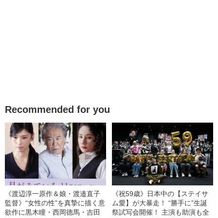
Recommended for you
《渡辺淳一原作＆娘・渡邉直子
《祝59歳》日本中の【ステイサ
監督》“女性の性”を真摯に描く意
ム愛】が大暴走！ “勝手に”生誕
欲作に黒木瞳・西岡德馬・吉田
祭試写会開催！ 主演も助演も全