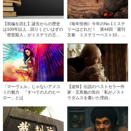
【前編を読む】誕生からの歴史
《毎年恒例》今年のNo.1ミステ
は100年以上…回りくどいはずの
リーはどれだ！ 第44回「週刊
「密室殺人」がミステリの王道
文春 ミステリーベスト10」発
になった2つの理由
表！
「マーヴェル」じゃないアメコ
【追悼】伝説のベストセラー作
ミの魅力 「すべての人のヒー
家・五島勉の告白「私がノスト
ロー」とは
ラダムスを書いた理由」