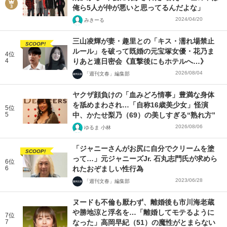
俺ら5人が仲が悪いと思ってるんだよな」
2024/04/20
みきーる
三山凌輝が妻・趣里との「キス・濡れ場禁止
SCOOP!
ルール」を破って既婚の元宝塚女優・花乃ま
4位
4
りあと連日密会《直撃後にもホテルへ…》
2026/08/04
「週刊文春」編集部
ヤクザ顔負けの「血みどろ情事」豊満な身体
を舐めまわされ…「自称16歳美少女」怪演
5位
5
中、かたせ梨乃（69）の美しすぎる“熟れ方”
2026/08/06
ゆるま 小林
「ジャニーさんがお尻に自分でクリームを塗
SCOOP!
って…」元ジャニーズJr. 石丸志門氏が求めら
6位
6
れたおぞましい性行為
2023/06/28
「週刊文春」編集部
ヌードも不倫も厭わず、離婚後も市川海老蔵
や勝地涼と浮名を…「離婚してモテるように
7位
7
なった」高岡早紀（51）の魔性がとまらない