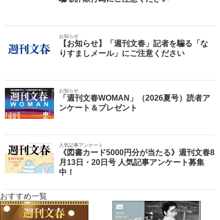
お知らせ
【お知らせ】「週刊文春」記者を騙る「な
りすましメール」にご注意ください
お知らせ
「週刊文春WOMAN」（2026夏号）読者ア
ンケート＆プレゼント
人気記事アンケート
《図書カード5000円分が当たる》週刊文春8
月13日・20日号 人気記事アンケート募集
中！
おすすめ一覧