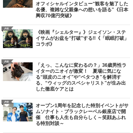
オフィシャルインタビュー“観客を魅了した
名優、複雑な父親像への想いを語る”《日本
興収70億円突破》
PR
《映画『シェルター』》ジェイソン・ステ
イサムがお盆を“打破”する!!《「眠眠打破」
コラボ》
PR
「えっ、こんなに変わるの？」36歳男性ラ
イターのニオイが激変！ 夏場に気にな
る“頭皮のニオイ”や“ベタつき”を解消す
る、“ウィッグのスペシャリスト”が生み出
した徹底ケアとは
PR
オープン1周年を記念した特別イベントがサ
ムソナイト・ブラックレーベル銀座店で開
催 仕事も人生も自分らしく～笑顔あふれ
る特別対談～