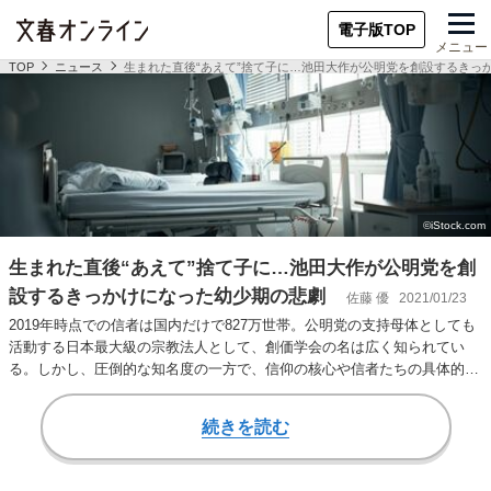
電子版TOP
メニュー
TOP
ニュース
生まれた直後“あえて”捨て子に…池田大作が公明党を創設するきっ
生まれた直後“あえて”捨て子に…池田大作が公明党を創
設するきっかけになった幼少期の悲劇
佐藤 優
2021/01/23
2019年時点での信者は国内だけで827万世帯。公明党の支持母体としても
活動する日本最大級の宗教法人として、創価学会の名は広く知られてい
る。しかし、圧倒的な知名度の一方で、信仰の核心や信者たちの具体的な
活動は意外に…
続きを読む