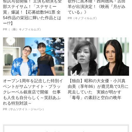
祭試写会開催！ 主演も助演も全
欲作に黒木瞳・西岡德馬・吉田
部ステイサム！「ステサミー
羊が出演決定！《映画『月がみ
賞」爆誕！【応募総数941票 全
ている』》
54作品の栄冠に輝いた作品とは
PR（キノフィルムズ）
ー!?】
PR（（株）キノフィルムズ）
オープン1周年を記念した特別イ
【独自】昭和の大女優・小川真
ベントがサムソナイト・ブラッ
由美（享年86）が鹿児島で3月に
クレーベル銀座店で開催 仕事
死去していた 実娘が明かす
も人生も自分らしく～笑顔あふ
「毒母」の素顔と空白の晩年
れる特別対談～
PR（サムソナイト・ジャパン）