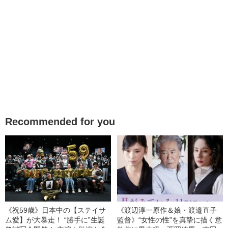
Recommended for you
《祝59歳》日本中の【ステイサ
《渡辺淳一原作＆娘・渡邉直子
ム愛】が大暴走！ “勝手に”生誕
監督》“女性の性”を真摯に描く意