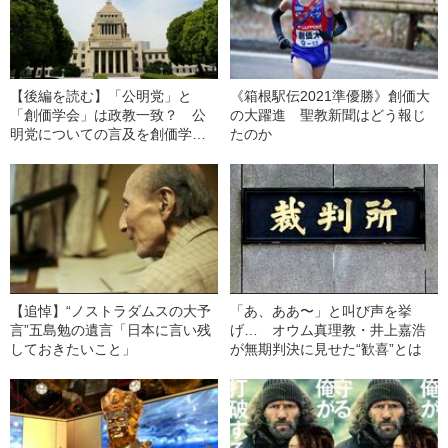
【後編を読む】「公明党」と
《箱根駅伝2021準優勝》創価大
「創価学会」は政教一致？ 公
の大躍進 聖教新聞はどう報じ
明党についての言及を創価学会
たのか
が控えるようになったワケ
【追悼】“ノストラダムスの大予
「あ、ああ〜」と叫び声を挙
言”五島勉の遺言「日本に言い残
げ… オウム真理教・井上嘉浩
しておきたいこと」
が無期判決に見せた“歓喜”とは