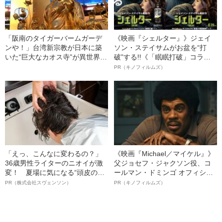
「阪南のタイガーバームガーデ
《映画『シェルター』》ジェイ
ンや！」台湾新宗教が日本に築
ソン・ステイサムがお盆を“打
いた“巨大なカオス寺”が異世界す
破”する!!《「眠眠打破」コラ
ぎた
ボ》
PR（キノフィルムズ）
「えっ、こんなに変わるの？」
《映画『Michael／マイケル』》
36歳男性ライターのニオイが激
父ジョセフ・ジャクソン役、コ
変！ 夏場に気になる“頭皮のニ
ールマン・ドミンゴ オフィシャ
オイ”や“ベタつき”を解消す
ルインタビュー“観客を魅了した
PR（株式会社スヴェンソン）
PR（キノフィルムズ）
る、“ウィッグのスペシャリス
名優、複雑な父親像への想いを
ト”が生み出した徹底ケアとは
語る”《日本興収70億円突破》