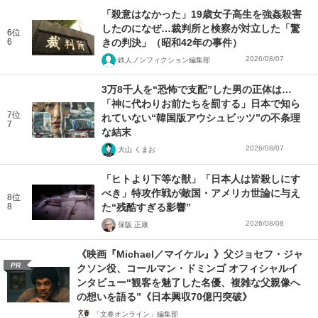
「殺意はなかった」19歳女子高生を強姦殺害
したのになぜ…裁判所と検察が対立した「驚
6位
6
きの判決」（昭和42年の事件）
2026/08/07
鉄人ノンフィクション編集部
3万8千人を“恐怖で支配”した男の正体は…
「神に代わりお前たちを罰する」日本で知ら
7位
れていない“韓国版アウシュビッツ”の不条理
7
な結末
2026/08/07
大山 くまお
「ヒトより下等な獣」「日本人は皆殺しにす
べき」特攻作戦が敵国・アメリカ世論に与え
8位
8
た“残酷すぎる影響”
2026/08/08
保阪 正康
《映画『Michael／マイケル』》父ジョセフ・ジャ
PR
クソン役、コールマン・ドミンゴ オフィシャルイ
ンタビュー“観客を魅了した名優、複雑な父親像へ
の想いを語る”《日本興収70億円突破》
「文春オンライン」編集部