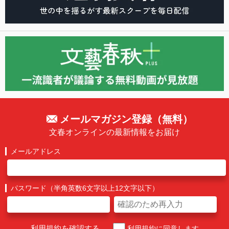
メールマガジン登録（無料）
文春オンラインの最新情報をお届け
メールアドレス
パスワード（半角英数6文字以上12文字以下）
利用規約を確認する
利用規約に同意します