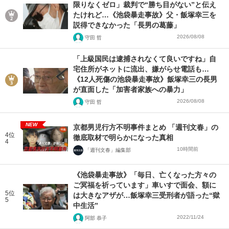
限りなくゼロ」裁判で“勝ち目がない”と伝え
たけれど…《池袋暴走事故》父・飯塚幸三を
説得できなかった「長男の葛藤」
2026/08/08
守田 哲
「上級国民は逮捕されなくて良いですね」自
宅住所がネットに流出、嫌がらせ電話も…
《12人死傷の池袋暴走事故》飯塚幸三の長男
が直面した「加害者家族への暴力」
2026/08/08
守田 哲
NEW
京都男児行方不明事件まとめ 「週刊文春」の
4位
徹底取材で明らかになった真相
4
10時間前
「週刊文春」編集部
《池袋暴走事故》「毎日、亡くなった方々の
ご冥福を祈っています」車いすで面会、額に
5位
は大きなアザが…飯塚幸三受刑者が語った“獄
5
中生活”
2022/11/24
阿部 恭子