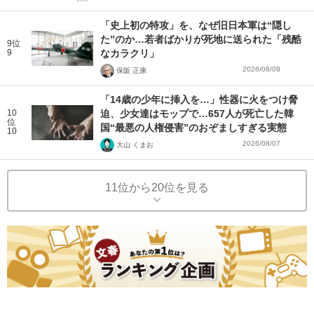
「史上初の特攻」を、なぜ旧日本軍は“隠し
た”のか…若者ばかりが死地に送られた「残酷
9位
9
なカラクリ」
2026/08/08
保阪 正康
「14歳の少年に挿入を…」性器に火をつけ脅
10
迫、少女達はモップで…657人が死亡した韓
位
国“最悪の人権侵害”のおぞましすぎる実態
10
2026/08/07
大山 くまお
11位から20位を見る