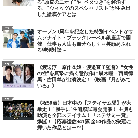
る“頭皮のニオイ”や“ベタつき”を解消す
る、“ウィッグのスペシャリスト”が生み出
した徹底ケアとは
PR
オープン1周年を記念した特別イベントがサ
ムソナイト・ブラックレーベル銀座店で開
催 仕事も人生も自分らしく～笑顔あふれ
る特別対談～
PR
《渡辺淳一原作＆娘・渡邉直子監督》“女性
の性”を真摯に描く意欲作に黒木瞳・西岡德
馬・吉田羊が出演決定！《映画『月がみて
いる』》
PR
《祝59歳》日本中の【ステイサム愛】が大
暴走！ “勝手に”生誕祭試写会開催！ 主演も
助演も全部ステイサム！「ステサミー賞」
爆誕！【応募総数941票 全54作品の栄冠に
輝いた作品とはー!?】