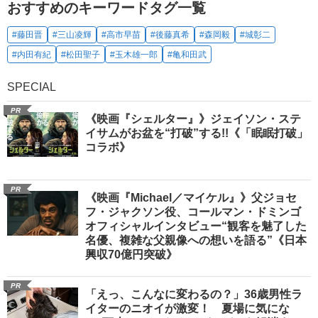
おすすめのキーワードタグ一覧
#藤田晋
#三山凌輝
#高市早苗
#後藤真希
#森岡毅
#城彰二
#内田有紀
#松田聖子
#玉木雄一郎
#亀和田武
SPECIAL
PR
《映画『シェルター』》ジェイソン・ステ
イサムがお盆を“打破”する!!《「眠眠打破」
コラボ》
PR
《映画『Michael／マイケル』》父ジョセ
フ・ジャクソン役、コールマン・ドミンゴ
オフィシャルインタビュー“観客を魅了した
名優、複雑な父親像への想いを語る”《日本
興収70億円突破》
PR
「えっ、こんなに変わるの？」36歳男性ラ
イターのニオイが激変！ 夏場に気にな