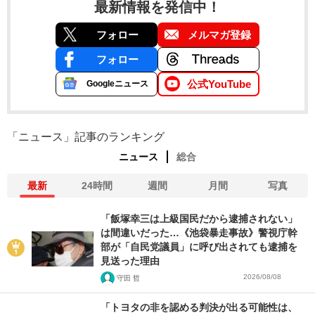
最新情報を発信中！
フォロー
メルマガ登録
フォロー
公式YouTube
Googleニュース
「ニュース」記事のランキング
ニュース
総合
最新
24時間
週間
月間
写真
「飯塚幸三は上級国民だから逮捕されない」
は間違いだった…《池袋暴走事故》警視庁幹
部が「自民党議員」に呼び出されても逮捕を
見送った理由
2026/08/08
守田 哲
「トヨタの非を認める判決が出る可能性は、