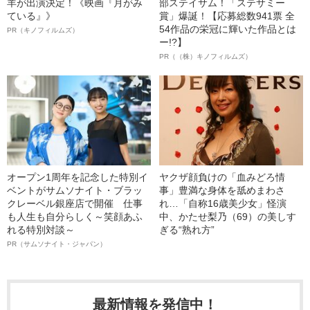
羊が出演決定！《映画『月がみ
部ステイサム！「ステサミー
ている』》
賞」爆誕！【応募総数941票 全
54作品の栄冠に輝いた作品とは
PR（キノフィルムズ）
ー!?】
PR（（株）キノフィルムズ）
オープン1周年を記念した特別イ
ヤクザ顔負けの「血みどろ情
ベントがサムソナイト・ブラッ
事」豊満な身体を舐めまわさ
クレーベル銀座店で開催 仕事
れ…「自称16歳美少女」怪演
も人生も自分らしく～笑顔あふ
中、かたせ梨乃（69）の美しす
れる特別対談～
ぎる“熟れ方”
PR（サムソナイト・ジャパン）
最新情報を発信中！