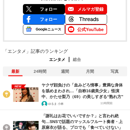
フォロー
メルマガ登録
フォロー
公式YouTube
Googleニュース
「エンタメ」記事のランキング
エンタメ
総合
最新
24時間
週間
月間
写真
ヤクザ顔負けの「血みどろ情事」豊満な身体
NEW
を舐めまわされ…「自称16歳美少女」怪演
中、かたせ梨乃（69）の美しすぎる“熟れ方”
11時間前
ゆるま 小林
「謝礼はお花でいいですか？」と言われ絶
句…SNSで話題のマッスルフルート奏者・上
原麻衣が語る、プロでも「食べていけない」