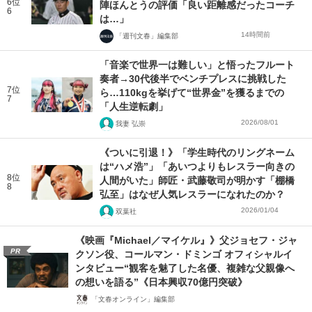
6位
陣ほんとうの評価「良い距離感だったコーチ
6
は…」
14時間前
「週刊文春」編集部
「音楽で世界一は難しい」と悟ったフルート
奏者→30代後半でベンチプレスに挑戦した
7位
ら…110kgを挙げて“世界金”を獲るまでの
7
「人生逆転劇」
2026/08/01
我妻 弘崇
《ついに引退！》「学生時代のリングネーム
は“ハメ浩”」「あいつよりもレスラー向きの
8位
人間がいた」師匠・武藤敬司が明かす「棚橋
8
弘至」はなぜ人気レスラーになれたのか？
2026/01/04
双葉社
《映画『Michael／マイケル』》父ジョセフ・ジャ
PR
クソン役、コールマン・ドミンゴ オフィシャルイ
ンタビュー“観客を魅了した名優、複雑な父親像へ
の想いを語る”《日本興収70億円突破》
「文春オンライン」編集部