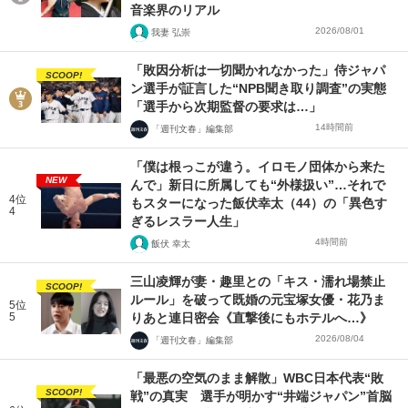
音楽界のリアル
2026/08/01
我妻 弘崇
「敗因分析は一切聞かれなかった」侍ジャパ
SCOOP!
ン選手が証言した“NPB聞き取り調査”の実態
「選手から次期監督の要求は…」
14時間前
「週刊文春」編集部
「僕は根っこが違う。イロモノ団体から来た
NEW
んで」新日に所属しても“外様扱い”…それで
4位
もスターになった飯伏幸太（44）の「異色す
4
ぎるレスラー人生」
4時間前
飯伏 幸太
三山凌輝が妻・趣里との「キス・濡れ場禁止
SCOOP!
ルール」を破って既婚の元宝塚女優・花乃ま
5位
5
りあと連日密会《直撃後にもホテルへ…》
2026/08/04
「週刊文春」編集部
「最悪の空気のまま解散」WBC日本代表“敗
SCOOP!
戦”の真実 選手が明かす“井端ジャパン”首脳