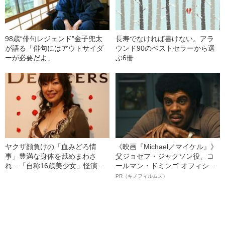
98歳“俳句レジェンド”金子兜太
長寿でなければ書けない。アラ
が語る「俳句にはアウトサイダ
ウンド90のベストセラーから選
ーが必要だよ」
ぶ6冊
ヤクザ顔負けの「血みどろ情
《映画『Michael／マイケル』》
事」豊満な身体を舐めまわさ
父ジョセフ・ジャクソン役、コ
れ…「自称16歳美少女」怪演
ールマン・ドミンゴ オフィシャ
中、かたせ梨乃（69）の美しす
ルインタビュー“観客を魅了した
PR（キノフィルムズ）
ぎる“熟れ方”
名優、複雑な父親像への想いを
語る”《日本興収70億円突破》