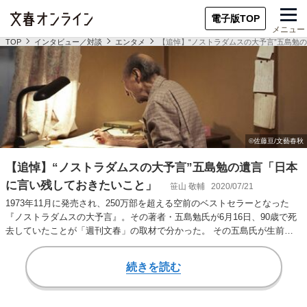
電子版TOP
メニュー
TOP
インタビュー／対談
エンタメ
【追悼】“ノストラダムスの大予言”五島勉
【追悼】“ノストラダムスの大予言”五島勉の遺言「日本
に言い残しておきたいこと」
笹山 敬輔
2020/07/21
1973年11月に発売され、250万部を超える空前のベストセラーとなった
『ノストラダムスの大予言』。その著者・五島勉氏が6月16日、90歳で死
去していたことが「週刊文春」の取材で分かった。 その五島氏が生前に
応じて…
続きを読む