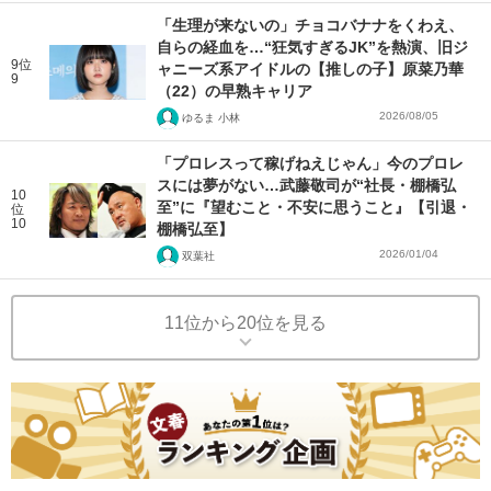
「生理が来ないの」チョコバナナをくわえ、
自らの経血を…“狂気すぎるJK”を熱演、旧ジ
9位
ャニーズ系アイドルの【推しの子】原菜乃華
9
（22）の早熟キャリア
2026/08/05
ゆるま 小林
「プロレスって稼げねえじゃん」今のプロレ
スには夢がない…武藤敬司が“社長・棚橋弘
10
至”に『望むこと・不安に思うこと』【引退・
位
10
棚橋弘至】
2026/01/04
双葉社
11位から20位を見る