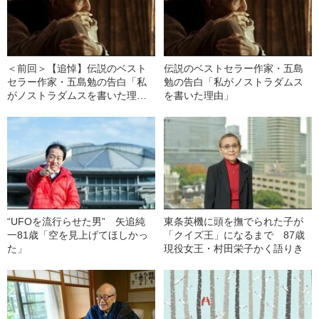
＜前回＞【追悼】伝説のベスト
伝説のベストセラー作家・五島
セラー作家・五島勉の告白「私
勉の告白「私がノストラダムス
がノストラダムスを書いた理
を書いた理由」
由」
“UFOを流行らせた男” 矢追純
東条英機に頭を撫でられた子が
一81歳「空を見上げてほしかっ
「クイズ王」になるまで 87歳
た」
現役女王・村田栄子かく語りき