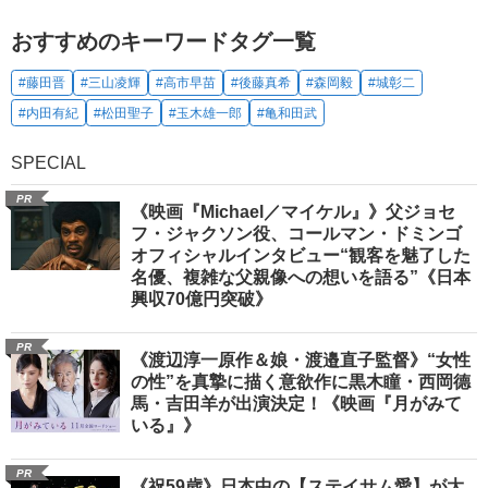
おすすめのキーワードタグ一覧
#藤田晋
#三山凌輝
#高市早苗
#後藤真希
#森岡毅
#城彰二
#内田有紀
#松田聖子
#玉木雄一郎
#亀和田武
SPECIAL
PR
《映画『Michael／マイケル』》父ジョセ
フ・ジャクソン役、コールマン・ドミンゴ
オフィシャルインタビュー“観客を魅了した
名優、複雑な父親像への想いを語る”《日本
興収70億円突破》
PR
《渡辺淳一原作＆娘・渡邉直子監督》“女性
の性”を真摯に描く意欲作に黒木瞳・西岡德
馬・吉田羊が出演決定！《映画『月がみて
いる』》
PR
《祝59歳》日本中の【ステイサム愛】が大