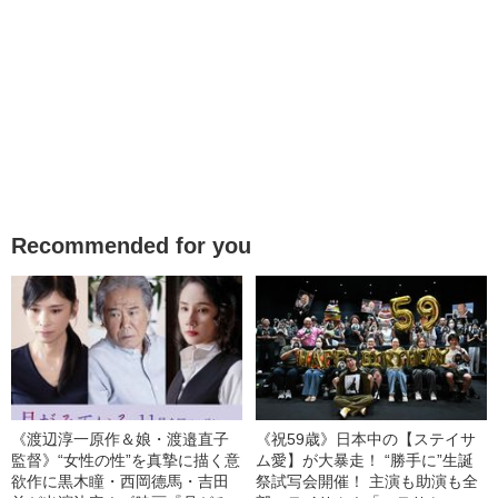
Recommended for you
《渡辺淳一原作＆娘・渡邉直子
《祝59歳》日本中の【ステイサ
監督》“女性の性”を真摯に描く意
ム愛】が大暴走！ “勝手に”生誕
欲作に黒木瞳・西岡德馬・吉田
祭試写会開催！ 主演も助演も全