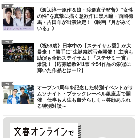
PR
《渡辺淳一原作＆娘・渡邉直子監督》“女性
の性”を真摯に描く意欲作に黒木瞳・西岡德
馬・吉田羊が出演決定！《映画『月がみて
いる』》
PR
《祝59歳》日本中の【ステイサム愛】が大
暴走！ “勝手に”生誕祭試写会開催！ 主演も
助演も全部ステイサム！「ステサミー賞」
爆誕！【応募総数941票 全54作品の栄冠に
輝いた作品とはー!?】
PR
オープン1周年を記念した特別イベントがサ
ムソナイト・ブラックレーベル銀座店で開
催 仕事も人生も自分らしく～笑顔あふれ
る特別対談～