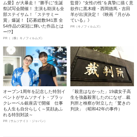
ム愛】が大暴走！ “勝手に”生誕
監督》“女性の性”を真摯に描く意
祭試写会開催！ 主演も助演も全
欲作に黒木瞳・西岡德馬・吉田
部ステイサム！「ステサミー
羊が出演決定！《映画『月がみ
賞」爆誕！【応募総数941票 全
ている』》
54作品の栄冠に輝いた作品とは
PR（キノフィルムズ）
ー!?】
PR（（株）キノフィルムズ）
オープン1周年を記念した特別イ
「殺意はなかった」19歳女子高
ベントがサムソナイト・ブラッ
生を強姦殺害したのになぜ…裁
クレーベル銀座店で開催 仕事
判所と検察が対立した「驚きの
も人生も自分らしく～笑顔あふ
判決」（昭和42年の事件）
れる特別対談～
PR（サムソナイト・ジャパン）