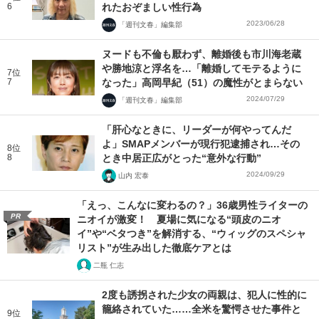
6
れたおぞましい性行為
2023/06/28
「週刊文春」編集部
ヌードも不倫も厭わず、離婚後も市川海老蔵
や勝地涼と浮名を…「離婚してモテるように
7位
7
なった」高岡早紀（51）の魔性がとまらない
2024/07/29
「週刊文春」編集部
「肝心なときに、リーダーが何やってんだ
よ」SMAPメンバーが現行犯逮捕され…その
8位
8
とき中居正広がとった“意外な行動”
2024/09/29
山内 宏泰
「えっ、こんなに変わるの？」36歳男性ライターの
PR
ニオイが激変！ 夏場に気になる“頭皮のニオ
イ”や“ベタつき”を解消する、“ウィッグのスペシャ
リスト”が生み出した徹底ケアとは
二瓶 仁志
2度も誘拐された少女の両親は、犯人に性的に
籠絡されていた……全米を驚愕させた事件と
9位