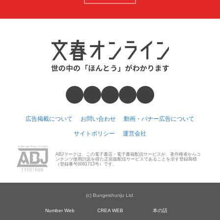
広告掲載について
お問い合わせ
動画・バナー広告について
サイトポリシー
運営会社
ABJマークは、この電子書店・電子書籍配信サービスが、著作権者からコ
ンテンツ使用許諾を得た正規版配信サービスであることを示す登録商標
（登録番号6091713号）です。
(c) Bungeishunju Ltd.
Number Web
CREA WEB
本の話