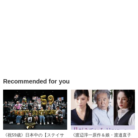
Recommended for you
《祝59歳》日本中の【ステイサ
《渡辺淳一原作＆娘・渡邉直子