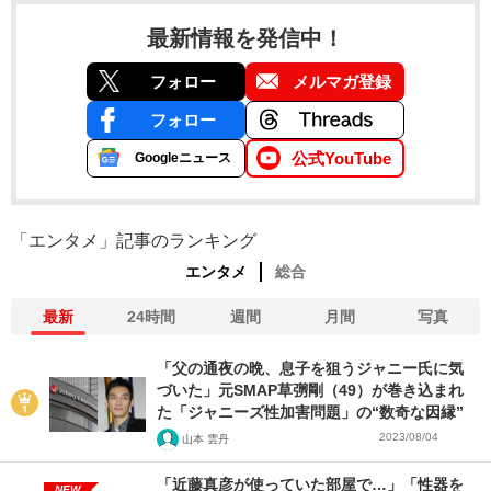
最新情報を発信中！
フォロー
メルマガ登録
フォロー
公式YouTube
Googleニュース
「エンタメ」記事のランキング
エンタメ
総合
最新
24時間
週間
月間
写真
「父の通夜の晩、息子を狙うジャニー氏に気
づいた」元SMAP草彅剛（49）が巻き込まれ
た「ジャニーズ性加害問題」の“数奇な因縁”
2023/08/04
山本 雲丹
「近藤真彦が使っていた部屋で…」「性器を
NEW