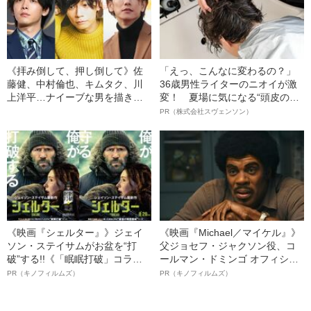
《拝み倒して、押し倒して》佐
「えっ、こんなに変わるの？」
藤健、中村倫也、キムタク、川
36歳男性ライターのニオイが激
上洋平…ナイーブな男を描き続
変！ 夏場に気になる“頭皮のニ
ける“神様”北川悦吏子の「俳優起
オイ”や“ベタつき”を解消す
PR（株式会社スヴェンソン）
用術」
る、“ウィッグのスペシャリス
ト”が生み出した徹底ケアとは
《映画『シェルター』》ジェイ
《映画『Michael／マイケル』》
ソン・ステイサムがお盆を“打
父ジョセフ・ジャクソン役、コ
破”する!!《「眠眠打破」コラ
ールマン・ドミンゴ オフィシャ
ボ》
ルインタビュー“観客を魅了した
PR（キノフィルムズ）
PR（キノフィルムズ）
名優、複雑な父親像への想いを
語る”《日本興収70億円突破》