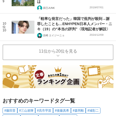
9
は
2019/07/01
辰巳JUNK
「軽率な発言だった」韓国で批判が殺到→謝
10
罪したことも…ENHYPEN日本人メンバー・ニ
位
キ（19）の“本当の評判”〈現地記者が解説〉
10
2024/12/09
吉崎 エイジーニョ
11位から20位を見る
おすすめのキーワードタグ一覧
#藤田晋
#三山凌輝
#高市早苗
#後藤真希
#森岡毅
#城彰二