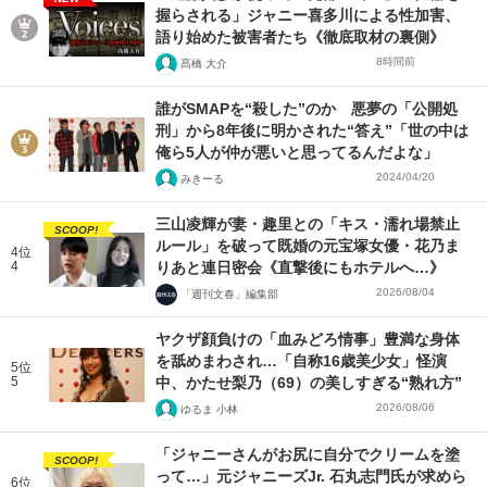
握らされる」ジャニー喜多川による性加害、
語り始めた被害者たち《徹底取材の裏側》
8時間前
髙橋 大介
誰がSMAPを“殺した”のか 悪夢の「公開処
刑」から8年後に明かされた“答え”「世の中は
俺ら5人が仲が悪いと思ってるんだよな」
2024/04/20
みきーる
三山凌輝が妻・趣里との「キス・濡れ場禁止
SCOOP!
ルール」を破って既婚の元宝塚女優・花乃ま
4位
4
りあと連日密会《直撃後にもホテルへ…》
2026/08/04
「週刊文春」編集部
ヤクザ顔負けの「血みどろ情事」豊満な身体
を舐めまわされ…「自称16歳美少女」怪演
5位
5
中、かたせ梨乃（69）の美しすぎる“熟れ方”
2026/08/06
ゆるま 小林
「ジャニーさんがお尻に自分でクリームを塗
SCOOP!
って…」元ジャニーズJr. 石丸志門氏が求めら
6位