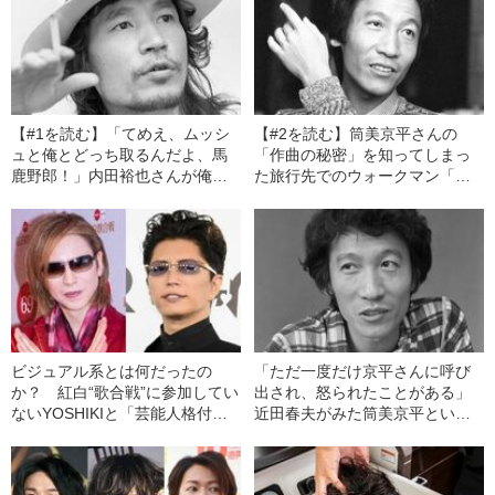
【#1を読む】「てめえ、ムッシ
【#2を読む】筒美京平さんの
ュと俺とどっち取るんだよ、馬
「作曲の秘密」を知ってしまっ
鹿野郎！」内田裕也さんが俺に
た旅行先でのウォークマン「ネ
ブチ切れた日
タ音源事件」
ビジュアル系とは何だったの
「ただ一度だけ京平さんに呼び
か？ 紅白“歌合戦”に参加してい
出され、怒られたことがある」
ないYOSHIKIと「芸能人格付
近田春夫がみた筒美京平とい
け」のGACKT
う“天才”