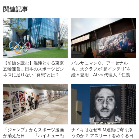
関連記事
【前編を読む】混沌とする東京
バルサにマンＣ、アーセナル
五輪運営…日本のスポーツビジ
も…大クラブが“超インテリ”を
ネスに足りない “発想”とは？
続々登用 AI vs 代理人「仁義な
き戦い」
「ジャンプ」からスポーツ漫画
ナイキはなぜBLM運動に寄り添
が消えた日――『ハイキュー!!』
うのか？ アスリートをめぐる日