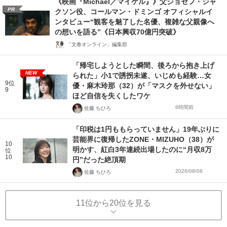
《映画『Michael／マイケル』》父ジョセフ・ジャ
PR
クソン役、コールマン・ドミンゴ オフィシャルイ
ンタビュー“観客を魅了した名優、複雑な父親像へ
の想いを語る”《日本興収70億円突破》
「文春オンライン」編集部
「帰宅しようとした瞬間、後ろから抱き上げ
NEW
られた」小1で誘拐未遂、いじめも経験…女
9位
優・麻木玲那（32）が「マスクを外せない」
9
ほど自信を失くしたワケ
6時間前
佐藤 ちひろ
「印税は1円ももらっていません」19年ぶりに
芸能界に復帰したZONE・MIZUHO（38）が
10
明かす、紅白3年連続出場したのに“月収8万
位
10
円”だった絶頂期
2026/08/08
佐藤 ちひろ
11位から20位を見る