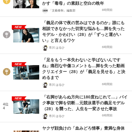
かす「毒母」の素顔と空白の晩年
8時間前
「文藝春秋」編集部
「義足の体で夜の営みはできるのか」誰にも
NEW
相談できなかった切実な悩みも…脚を失った
モデル・かわけい（28）が「ずっと運がい
い」と言えるワケ
6時間前
市川 はるひ
「足をもう一本失わないと学ばないんです
NEW
ね」痛烈な中傷コメントも…脚を失った動画
クリエイター（28）が「義足を見せる」と決
めるまで
6時間前
市川 はるひ
「右脚があらぬ方向に180度ねじれて…」バイ
NEW
ク事故で脚を切断…元競泳選手の義足モデル
4位
4
（28）を襲った、人生を一変させた事故
6時間前
市川 はるひ
ヤクザ顔負けの「血みどろ情事」豊満な身体