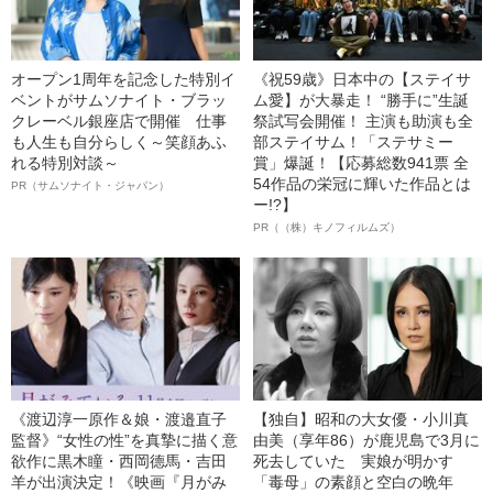
オープン1周年を記念した特別イ
《祝59歳》日本中の【ステイサ
ベントがサムソナイト・ブラッ
ム愛】が大暴走！ “勝手に”生誕
クレーベル銀座店で開催 仕事
祭試写会開催！ 主演も助演も全
も人生も自分らしく～笑顔あふ
部ステイサム！「ステサミー
れる特別対談～
賞」爆誕！【応募総数941票 全
54作品の栄冠に輝いた作品とは
PR（サムソナイト・ジャパン）
ー!?】
PR（（株）キノフィルムズ）
《渡辺淳一原作＆娘・渡邉直子
【独自】昭和の大女優・小川真
監督》“女性の性”を真摯に描く意
由美（享年86）が鹿児島で3月に
欲作に黒木瞳・西岡德馬・吉田
死去していた 実娘が明かす
羊が出演決定！《映画『月がみ
「毒母」の素顔と空白の晩年