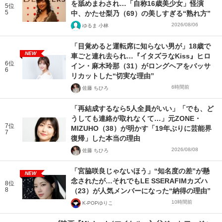
を舐めまわされ…「自称16歳美少女」怪演
5位
5
中、かたせ梨乃（69）の美しすぎる“熟れ方”
2026/08/06
ゆるま 小林
「目覚めると運転席に知らない男が」18歳で
NEW
車ごと連れ去られ…『イタズラなKiss』ヒロ
6位
イン・麻木玲那（31）がロングヘアをバッサ
6
リカットした“切実な理由”
6時間前
佐藤 ちひろ
「再結成するなら5人全員がいい」「でも、ど
うしても連絡が取れなくて…」元ZONE・
7位
MIZUHO（38）が明かす「19年ぶりに芸能界
7
復帰」した本当の理由
2026/08/08
佐藤 ちひろ
「宮脇咲良じゃないほう」“知名度の差”が懸
NEW
念されたが…それでもLE SSERAFIMカズハ
8位
8
（23）が人気メンバーになった“納得の理由”
10時間前
K-POPゆりこ