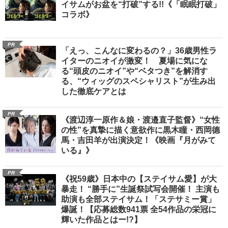
イサムがお盆を“打破”する!!《「眠眠打破」
コラボ》
PR
「えっ、こんなに変わるの？」36歳男性ラ
イターのニオイが激変！ 夏場に気にな
る“頭皮のニオイ”や“ベタつき”を解消す
る、“ウィッグのスペシャリスト”が生み出
した徹底ケアとは
PR
《渡辺淳一原作＆娘・渡邉直子監督》“女性
の性”を真摯に描く意欲作に黒木瞳・西岡德
馬・吉田羊が出演決定！《映画『月がみて
いる』》
PR
《祝59歳》日本中の【ステイサム愛】が大
暴走！ “勝手に”生誕祭試写会開催！ 主演も
助演も全部ステイサム！「ステサミー賞」
爆誕！【応募総数941票 全54作品の栄冠に
輝いた作品とはー!?】