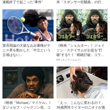
連載終了で起こった“事件”
米「スポンサー狂騒曲」の行く
末
賛否両論の大坂なおみ棄権がテ
《映画『シェルター』》ジェイ
ニス界を動かした「中立という
ソン・ステイサムがお盆を“打
立場はない」
破”する!!《「眠眠打破」コラ
ボ》
PR（キノフィルムズ）
《映画『Michael／マイケル』》
「えっ、こんなに変わるの？」
父ジョセフ・ジャクソン役、コ
36歳男性ライターのニオイが激