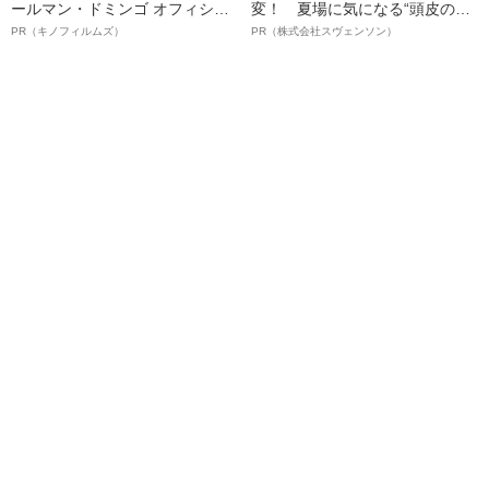
ールマン・ドミンゴ オフィシャ
変！ 夏場に気になる“頭皮のニ
ルインタビュー“観客を魅了した
オイ”や“ベタつき”を解消す
PR（キノフィルムズ）
PR（株式会社スヴェンソン）
名優、複雑な父親像への想いを
る、“ウィッグのスペシャリス
語る”《日本興収70億円突破》
ト”が生み出した徹底ケアとは