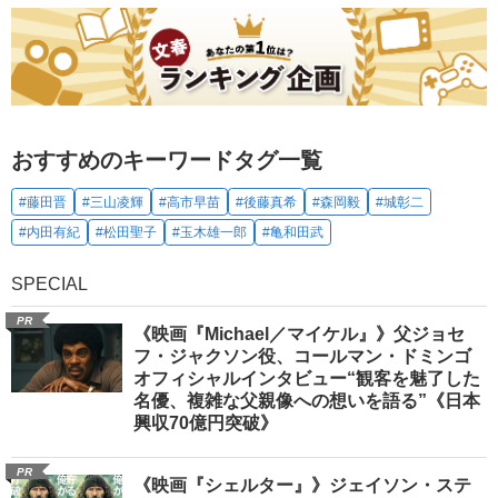
おすすめのキーワードタグ一覧
#藤田晋
#三山凌輝
#高市早苗
#後藤真希
#森岡毅
#城彰二
#内田有紀
#松田聖子
#玉木雄一郎
#亀和田武
SPECIAL
PR
《映画『Michael／マイケル』》父ジョセ
フ・ジャクソン役、コールマン・ドミンゴ
オフィシャルインタビュー“観客を魅了した
名優、複雑な父親像への想いを語る”《日本
興収70億円突破》
PR
《映画『シェルター』》ジェイソン・ステ