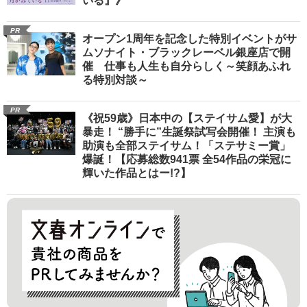
いる』》
PR
オープン1周年を記念した特別イベントがサ
ムソナイト・ブラックレーベル銀座店で開
催 仕事も人生も自分らしく～笑顔あふれ
る特別対談～
PR
《祝59歳》日本中の【ステイサム愛】が大
暴走！ “勝手に”生誕祭試写会開催！ 主演も
助演も全部ステイサム！「ステサミー賞」
爆誕！【応募総数941票 全54作品の栄冠に
輝いた作品とはー!?】