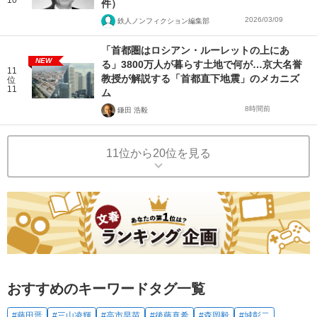
10
件）
2026/03/09
鉄人ノンフィクション編集部
「首都圏はロシアン・ルーレットの上にあ
NEW
る」3800万人が暮らす土地で何が…京大名誉
11
教授が解説する「首都直下地震」のメカニズ
位
11
ム
8時間前
鎌田 浩毅
11位から20位を見る
おすすめのキーワードタグ一覧
#藤田晋
#三山凌輝
#高市早苗
#後藤真希
#森岡毅
#城彰二