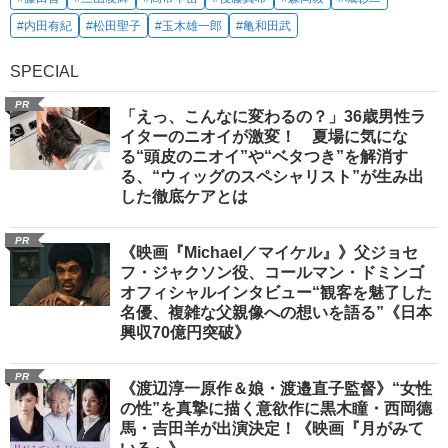
#内田有紀
#松田聖子
#玉木雄一郎
#亀和田武
SPECIAL
PR
「えっ、こんなに変わるの？」36歳男性ラ
イターのニオイが激変！ 夏場に気にな
る“頭皮のニオイ”や“ベタつき”を解消す
る、“ウィッグのスペシャリスト”が生み出
した徹底ケアとは
PR
《映画『Michael／マイケル』》父ジョセ
フ・ジャクソン役、コールマン・ドミンゴ
オフィシャルインタビュー“観客を魅了した
名優、複雑な父親像への想いを語る”《日本
興収70億円突破》
PR
《渡辺淳一原作＆娘・渡邉直子監督》“女性
の性”を真摯に描く意欲作に黒木瞳・西岡德
馬・吉田羊が出演決定！《映画『月がみて