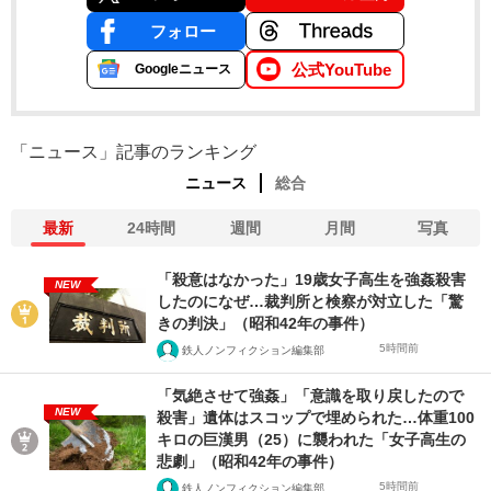
フォロー
公式YouTube
Googleニュース
「ニュース」記事のランキング
ニュース
総合
最新
24時間
週間
月間
写真
「殺意はなかった」19歳女子高生を強姦殺害
NEW
したのになぜ…裁判所と検察が対立した「驚
きの判決」（昭和42年の事件）
5時間前
鉄人ノンフィクション編集部
「気絶させて強姦」「意識を取り戻したので
NEW
殺害」遺体はスコップで埋められた…体重100
キロの巨漢男（25）に襲われた「女子高生の
悲劇」（昭和42年の事件）
5時間前
鉄人ノンフィクション編集部