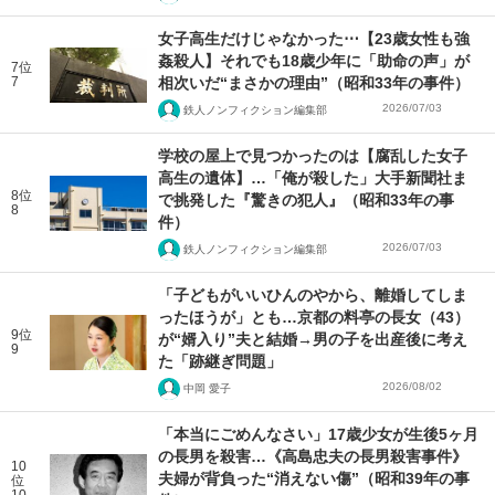
女子高生だけじゃなかった⋯【23歳女性も強
姦殺人】それでも18歳少年に「助命の声」が
7位
7
相次いだ“まさかの理由”（昭和33年の事件）
2026/07/03
鉄人ノンフィクション編集部
学校の屋上で見つかったのは【腐乱した女子
高生の遺体】…「俺が殺した」大手新聞社ま
8位
で挑発した『驚きの犯人』（昭和33年の事
8
件）
2026/07/03
鉄人ノンフィクション編集部
「子どもがいいひんのやから、離婚してしま
ったほうが」とも…京都の料亭の長女（43）
9位
が“婿入り”夫と結婚→男の子を出産後に考え
9
た「跡継ぎ問題」
2026/08/02
中岡 愛子
「本当にごめんなさい」17歳少女が生後5ヶ月
の長男を殺害…《高島忠夫の長男殺害事件》
10
夫婦が背負った“消えない傷”（昭和39年の事
位