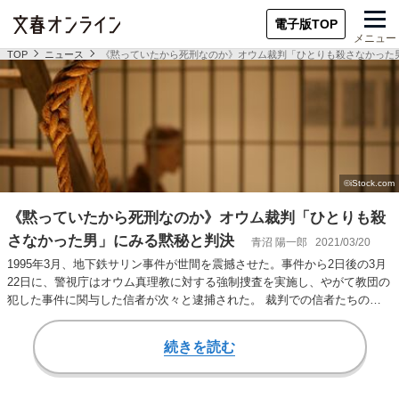
電子版TOP
メニュー
TOP
ニュース
《黙っていたから死刑なのか》オウム裁判「ひとりも殺さなかった
《黙っていたから死刑なのか》オウム裁判「ひとりも殺
さなかった男」にみる黙秘と判決
青沼 陽一郎
2021/03/20
1995年3月、地下鉄サリン事件が世間を震撼させた。事件から2日後の3月
22日に、警視庁はオウム真理教に対する強制捜査を実施し、やがて教団の
犯した事件に関与した信者が次々と逮捕された。 裁判での信者たちの振
る舞いは…
続きを読む