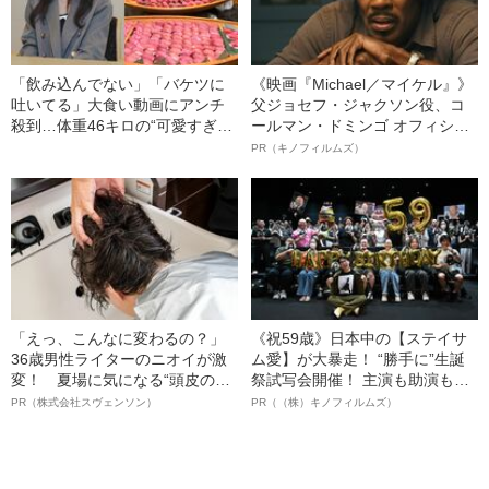
「飲み込んでない」「バケツに
《映画『Michael／マイケル』》
吐いてる」大食い動画にアンチ
父ジョセフ・ジャクソン役、コ
殺到…体重46キロの“可愛すぎ
ールマン・ドミンゴ オフィシャ
る”大食い女子（24）が明か
ルインタビュー“観客を魅了した
PR（キノフィルムズ）
す、“やらせ疑惑”への本音
名優、複雑な父親像への想いを
語る”《日本興収70億円突破》
「えっ、こんなに変わるの？」
《祝59歳》日本中の【ステイサ
36歳男性ライターのニオイが激
ム愛】が大暴走！ “勝手に”生誕
変！ 夏場に気になる“頭皮のニ
祭試写会開催！ 主演も助演も全
オイ”や“ベタつき”を解消す
部ステイサム！「ステサミー
PR（株式会社スヴェンソン）
PR（（株）キノフィルムズ）
る、“ウィッグのスペシャリス
賞」爆誕！【応募総数941票 全
ト”が生み出した徹底ケアとは
54作品の栄冠に輝いた作品とは
ー!?】