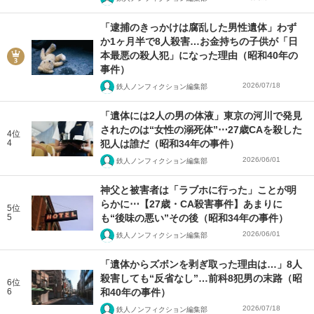
「逮捕のきっかけは腐乱した男性遺体」わず
か1ヶ月半で8人殺害…お金持ちの子供が「日
本最悪の殺人犯」になった理由（昭和40年の
事件）
2026/07/18
鉄人ノンフィクション編集部
「遺体には2人の男の体液」東京の河川で発見
されたのは“女性の溺死体”⋯27歳CAを殺した
4位
4
犯人は誰だ（昭和34年の事件）
2026/06/01
鉄人ノンフィクション編集部
神父と被害者は「ラブホに行った」ことが明
らかに⋯【27歳・CA殺害事件】あまりに
5位
5
も“後味の悪い”その後（昭和34年の事件）
2026/06/01
鉄人ノンフィクション編集部
「遺体からズボンを剥ぎ取った理由は…」8人
殺害しても“反省なし”…前科8犯男の末路（昭
6位
6
和40年の事件）
2026/07/18
鉄人ノンフィクション編集部