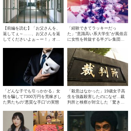
【前編を読む】「お父さんを、
「経験できてラッキーだっ
返してぇ～……、お父さんを返
た」“意識高い系大学生”が風俗店
してくださいよぉ～ー！」オウ
に女性を斡旋する半グレ集団に
ム裁判で語られた遺族の思い
参加したワケ
「どんな子でも引っかかる」女
「殺意はなかった」19歳女子高
性を騙して7300万円を荒稼ぎし
生を強姦殺害したのになぜ…裁
た男たちの“悪質な手口”の実態
判所と検察が対立した「驚きの
判決」（昭和42年の事件）