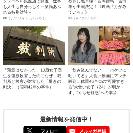
クレーベル銀座店で開催 仕事
欲作に黒木瞳・西岡德馬・吉田
も人生も自分らしく～笑顔あふ
羊が出演決定！《映画『月がみ
れる特別対談～
ている』》
PR（サムソナイト・ジャパン）
PR（キノフィルムズ）
「殺意はなかった」19歳女子高
「飲み込んでない」「バケツに
生を強姦殺害したのになぜ…裁
吐いてる」大食い動画にアンチ
判所と検察が対立した「驚きの
殺到…体重46キロの“可愛すぎ
判決」（昭和42年の事件）
る”大食い女子（24）が明か
す、“やらせ疑惑”への本音
最新情報を発信中！
フォロー
メルマガ登録