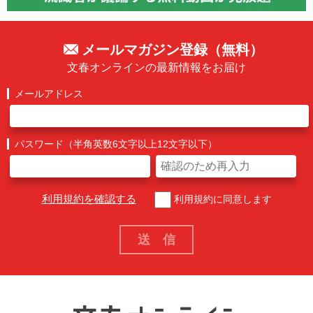
メールマガジン登録（無料）
文春オンラインの最新情報をお届け
メールアドレス
パスワード（半角英数6文字以上12文字以下）
利用規約を確認する
利用規約に同意します