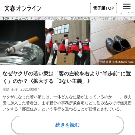
電子版TOP
メニュー
TOP
ニュース
なぜヤクザの若い衆は「客の左靴を右より“半歩前”に置く」のか？
なぜヤクザの若い衆は「客の左靴を右より“半歩前”に置
く」のか？《拡大する「3ない主義」》
尾島 正洋
2021/03/07
ヤクザになった若い衆には、一体どんな生活がまっているのか――。暴力
団に加入した若者は、まず親分の事務所兼自宅などに住み込みで行儀見習
いをする「部屋住み」という修行を重ねることが習慣とされている。 首
都圏に拠点を構え…
続きを読む