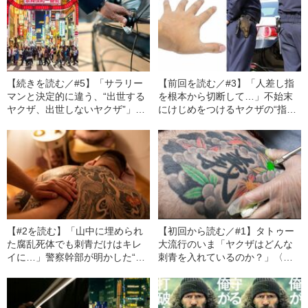
【続きを読む／#5】「サラリー
【前回を読む／#3】「人差し指
マンと決定的に違う、“出世する
を根本から切断して…」不始末
ヤクザ、出世しないヤクザ”」暴
にけじめをつけるヤクザの“指詰
力団幹部が証言
め”のリアル
【#2を読む】「山中に埋められ
【初回から読む／#1】タトゥー
た腐乱死体でも刺青だけはキレ
大流行のいま「ヤクザはどんな
イに…」警察幹部が明かした“ヤ
刺青を入れているのか？」〈暴
クザと刺青”の本当の関係
力団幹部が解説〉