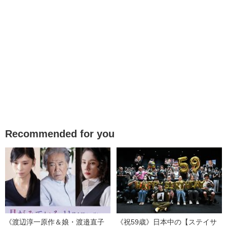
Recommended for you
《渡辺淳一原作＆娘・渡邉直子
《祝59歳》日本中の【ステイサ