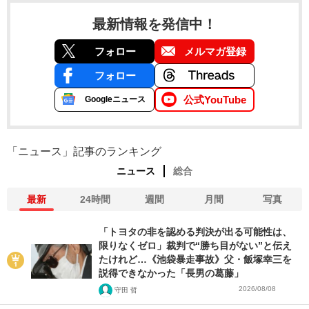
最新情報を発信中！
フォロー
メルマガ登録
フォロー
公式YouTube
Googleニュース
「ニュース」記事のランキング
ニュース
総合
最新
24時間
週間
月間
写真
「トヨタの非を認める判決が出る可能性は、
限りなくゼロ」裁判で“勝ち目がない”と伝え
たけれど…《池袋暴走事故》父・飯塚幸三を
説得できなかった「長男の葛藤」
2026/08/08
守田 哲