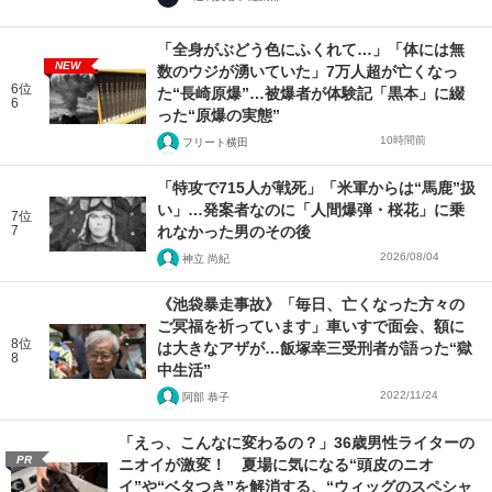
「全身がぶどう色にふくれて…」「体には無
NEW
数のウジが湧いていた」7万人超が亡くなっ
6位
た“長崎原爆”…被爆者が体験記「黒本」に綴
6
った“原爆の実態”
10時間前
フリート横田
「特攻で715人が戦死」「米軍からは“馬鹿”扱
い」…発案者なのに「人間爆弾・桜花」に乗
7位
7
れなかった男のその後
2026/08/04
神立 尚紀
《池袋暴走事故》「毎日、亡くなった方々の
ご冥福を祈っています」車いすで面会、額に
8位
は大きなアザが…飯塚幸三受刑者が語った“獄
8
中生活”
2022/11/24
阿部 恭子
「えっ、こんなに変わるの？」36歳男性ライターの
PR
ニオイが激変！ 夏場に気になる“頭皮のニオ
イ”や“ベタつき”を解消する、“ウィッグのスペシャ