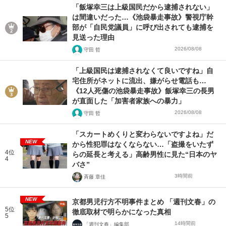
「飯塚幸三は上級国民だから逮捕されない」
は間違いだった…《池袋暴走事故》警視庁幹
部が「自民党議員」に呼び出されても逮捕を
見送った理由
2026/08/08
守田 哲
「上級国民は逮捕されなくて良いですね」自
宅住所がネットに流出、嫌がらせ電話も…
《12人死傷の池袋暴走事故》飯塚幸三の長男
が直面した「加害者家族への暴力」
2026/08/08
守田 哲
「スカートめくりと変わらないですよね」だ
NEW
から性犯罪はなくならない…「盗撮をいたず
4位
らの延長と考える」高齢男性に見た“日本のヤ
4
バさ”
3時間前
斉藤 章佳
NEW
京都男児行方不明事件まとめ 「週刊文春」の
5位
徹底取材で明らかになった真相
5
14時間前
「週刊文春」編集部