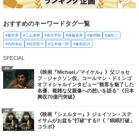
おすすめのキーワードタグ一覧
#藤田晋
#三山凌輝
#高市早苗
#後藤真希
#森岡毅
#城彰二
#内田有紀
#松田聖子
#玉木雄一郎
#亀和田武
SPECIAL
PR
《映画『Michael／マイケル』》父ジョセ
フ・ジャクソン役、コールマン・ドミンゴ
オフィシャルインタビュー“観客を魅了した
名優、複雑な父親像への想いを語る”《日本
興収70億円突破》
PR
《映画『シェルター』》ジェイソン・ステ
イサムがお盆を“打破”する!!《「眠眠打破」
コラボ》