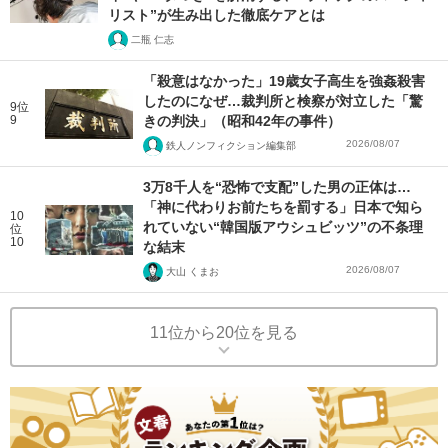
リスト”が生み出した徹底ケアとは
二瓶 仁志
「殺意はなかった」19歳女子高生を強姦殺害
したのになぜ…裁判所と検察が対立した「驚
9位
9
きの判決」（昭和42年の事件）
2026/08/07
鉄人ノンフィクション編集部
3万8千人を“恐怖で支配”した男の正体は…
「神に代わりお前たちを罰する」日本で知ら
10
れていない“韓国版アウシュビッツ”の不条理
位
10
な結末
2026/08/07
大山 くまお
11位から20位を見る