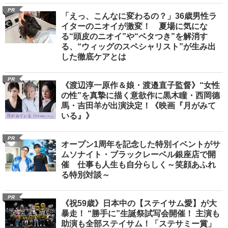
PR
「えっ、こんなに変わるの？」36歳男性ラ
イターのニオイが激変！ 夏場に気にな
る“頭皮のニオイ”や“ベタつき”を解消す
る、“ウィッグのスペシャリスト”が生み出
した徹底ケアとは
PR
《渡辺淳一原作＆娘・渡邉直子監督》“女性
の性”を真摯に描く意欲作に黒木瞳・西岡德
馬・吉田羊が出演決定！《映画『月がみて
いる』》
PR
オープン1周年を記念した特別イベントがサ
ムソナイト・ブラックレーベル銀座店で開
催 仕事も人生も自分らしく～笑顔あふれ
る特別対談～
PR
《祝59歳》日本中の【ステイサム愛】が大
暴走！ “勝手に”生誕祭試写会開催！ 主演も
助演も全部ステイサム！「ステサミー賞」