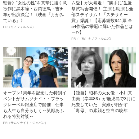
監督》“女性の性”を真摯に描く意
ム愛】が大暴走！ “勝手に”生誕
欲作に黒木瞳・西岡德馬・吉田
祭試写会開催！ 主演も助演も全
羊が出演決定！《映画『月がみ
部ステイサム！「ステサミー
ている』》
賞」爆誕！【応募総数941票 全
54作品の栄冠に輝いた作品とは
PR（キノフィルムズ）
ー!?】
PR（（株）キノフィルムズ）
オープン1周年を記念した特別イ
【独自】昭和の大女優・小川真
ベントがサムソナイト・ブラッ
由美（享年86）が鹿児島で3月に
クレーベル銀座店で開催 仕事
死去していた 実娘が明かす
も人生も自分らしく～笑顔あふ
「毒母」の素顔と空白の晩年
れる特別対談～
PR（サムソナイト・ジャパン）