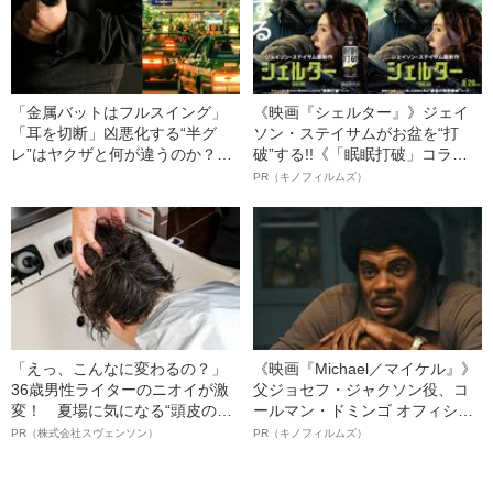
「金属バットはフルスイング」
《映画『シェルター』》ジェイ
「耳を切断」凶悪化する“半グ
ソン・ステイサムがお盆を“打
レ”はヤクザと何が違うのか？
破”する!!《「眠眠打破」コラ
《警察幹部が分析》
ボ》
PR（キノフィルムズ）
「えっ、こんなに変わるの？」
《映画『Michael／マイケル』》
36歳男性ライターのニオイが激
父ジョセフ・ジャクソン役、コ
変！ 夏場に気になる“頭皮のニ
ールマン・ドミンゴ オフィシャ
オイ”や“ベタつき”を解消す
ルインタビュー“観客を魅了した
PR（株式会社スヴェンソン）
PR（キノフィルムズ）
る、“ウィッグのスペシャリス
名優、複雑な父親像への想いを
ト”が生み出した徹底ケアとは
語る”《日本興収70億円突破》