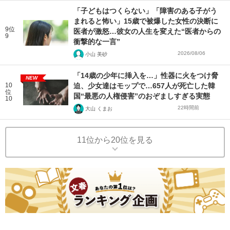
「子どもはつくらない」「障害のある子がう
まれると怖い」15歳で被爆した女性の決断に
9位
医者が激怒…彼女の人生を変えた“医者からの
9
衝撃的な一言”
2026/08/06
小山 美砂
「14歳の少年に挿入を…」性器に火をつけ脅
NEW
10
迫、少女達はモップで…657人が死亡した韓
位
国“最悪の人権侵害”のおぞましすぎる実態
10
22時間前
大山 くまお
11位から20位を見る