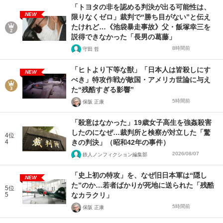
「トヨタの非を認める判決が出る可能性は、
NEW
限りなくゼロ」裁判で“勝ち目がない”と伝え
たけれど…《池袋暴走事故》父・飯塚幸三を
説得できなかった「長男の葛藤」
8時間前
守田 哲
「ヒトより下等な獣」「日本人は皆殺しにす
NEW
べき」特攻作戦が敵国・アメリカ世論に与え
た“残酷すぎる影響”
5時間前
保阪 正康
「殺意はなかった」19歳女子高生を強姦殺害
したのになぜ…裁判所と検察が対立した「驚
4位
4
きの判決」（昭和42年の事件）
2026/08/07
鉄人ノンフィクション編集部
「史上初の特攻」を、なぜ旧日本軍は“隠し
NEW
た”のか…若者ばかりが死地に送られた「残酷
5位
5
なカラクリ」
5時間前
保阪 正康