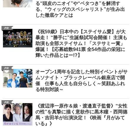
る“頭皮のニオイ”や“ベタつき”を解消す
る、“ウィッグのスペシャリスト”が生み出
した徹底ケアとは
PR
《祝59歳》日本中の【ステイサム愛】が大
暴走！ “勝手に”生誕祭試写会開催！ 主演も
助演も全部ステイサム！「ステサミー賞」
爆誕！【応募総数941票 全54作品の栄冠に
輝いた作品とはー!?】
PR
オープン1周年を記念した特別イベントがサ
ムソナイト・ブラックレーベル銀座店で開
催 仕事も人生も自分らしく～笑顔あふれ
る特別対談～
PR
《渡辺淳一原作＆娘・渡邉直子監督》“女性
の性”を真摯に描く意欲作に黒木瞳・西岡德
馬・吉田羊が出演決定！《映画『月がみて
いる』》