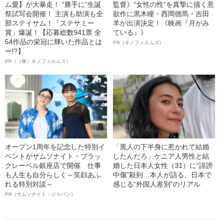
ム愛】が大暴走！ “勝手に”生誕
監督》“女性の性”を真摯に描く意
祭試写会開催！ 主演も助演も全
欲作に黒木瞳・西岡德馬・吉田
部ステイサム！「ステサミー
羊が出演決定！《映画『月がみ
賞」爆誕！【応募総数941票 全
ている』》
54作品の栄冠に輝いた作品とは
PR（キノフィルムズ）
ー!?】
PR（（株）キノフィルムズ）
オープン1周年を記念した特別イ
「黒人の下半身に惹かれて結婚
ベントがサムソナイト・ブラッ
したんだろ」ケニア人男性と結
クレーベル銀座店で開催 仕事
婚した日本人女性（31）に“誹謗
も人生も自分らしく～笑顔あふ
中傷”殺到…本人が語る、日本で
れる特別対談～
感じる“外国人差別”のリアル
PR（サムソナイト・ジャパン）