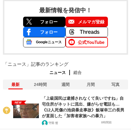
最新情報を発信中！
フォロー
メルマガ登録
フォロー
公式YouTube
Googleニュース
「ニュース」記事のランキング
ニュース
総合
最新
24時間
週間
月間
写真
「上級国民は逮捕されなくて良いですね」自
NEW
宅住所がネットに流出、嫌がらせ電話も…
《12人死傷の池袋暴走事故》飯塚幸三の長男
が直面した「加害者家族への暴力」
8時間前
守田 哲