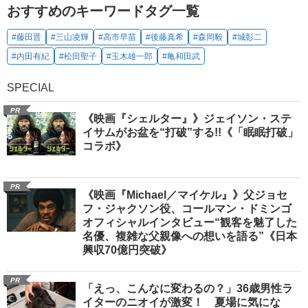
おすすめのキーワードタグ一覧
#藤田晋
#三山凌輝
#高市早苗
#後藤真希
#森岡毅
#城彰二
#内田有紀
#松田聖子
#玉木雄一郎
#亀和田武
SPECIAL
PR
《映画『シェルター』》ジェイソン・ステ
イサムがお盆を“打破”する!!《「眠眠打破」
コラボ》
PR
《映画『Michael／マイケル』》父ジョセ
フ・ジャクソン役、コールマン・ドミンゴ
オフィシャルインタビュー“観客を魅了した
名優、複雑な父親像への想いを語る”《日本
興収70億円突破》
PR
「えっ、こんなに変わるの？」36歳男性ラ
イターのニオイが激変！ 夏場に気にな