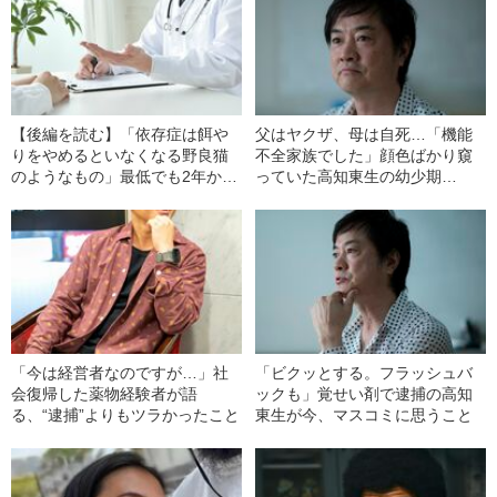
【後編を読む】「依存症は餌や
父はヤクザ、母は自死…「機能
りをやめるといなくなる野良猫
不全家族でした」顔色ばかり窺
のようなもの」最低でも2年かか
っていた高知東生の幼少期
る“依存症治療”で必要な“3つのル
――2020 BEST5
ール”とは
「今は経営者なのですが…」社
「ビクッとする。フラッシュバ
会復帰した薬物経験者が語
ックも」覚せい剤で逮捕の高知
る、“逮捕”よりもツラかったこと
東生が今、マスコミに思うこと