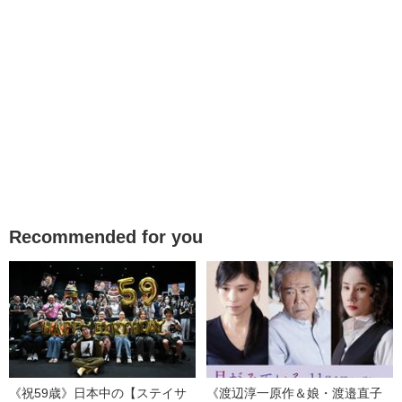
Recommended for you
《祝59歳》日本中の【ステイサ
《渡辺淳一原作＆娘・渡邉直子