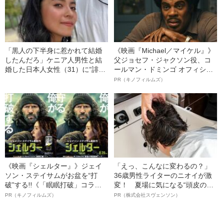
「黒人の下半身に惹かれて結婚
《映画『Michael／マイケル』》
したんだろ」ケニア人男性と結
父ジョセフ・ジャクソン役、コ
婚した日本人女性（31）に“誹謗
ールマン・ドミンゴ オフィシャ
中傷”殺到…本人が語る、日本で
ルインタビュー“観客を魅了した
PR（キノフィルムズ）
感じる“外国人差別”のリアル
名優、複雑な父親像への想いを
語る”《日本興収70億円突破》
《映画『シェルター』》ジェイ
「えっ、こんなに変わるの？」
ソン・ステイサムがお盆を“打
36歳男性ライターのニオイが激
破”する!!《「眠眠打破」コラ
変！ 夏場に気になる“頭皮のニ
ボ》
オイ”や“ベタつき”を解消す
PR（キノフィルムズ）
PR（株式会社スヴェンソン）
る、“ウィッグのスペシャリス
ト”が生み出した徹底ケアとは