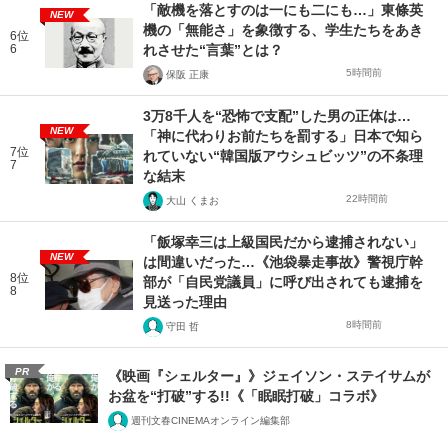
「敵機を落とすのは一にも二にも…」東條英
NEW
機の「無能さ」を象徴する、学生たちをあき
6位
6
れさせた“言葉”とは？
5時間前
保阪 正康
3万8千人を“恐怖で支配”した男の正体は…
NEW
「神に代わりお前たちを罰する」日本で知ら
7位
れていない“韓国版アウシュビッツ”の不条理
7
な結末
22時間前
大山 くまお
「飯塚幸三は上級国民だから逮捕されない」
NEW
は間違いだった…《池袋暴走事故》警視庁幹
8位
部が「自民党議員」に呼び出されても逮捕を
8
見送った理由
8時間前
守田 哲
PR
《映画『シェルター』》ジェイソン・ステイサムが
お盆を“打破”する!!《「眠眠打破」コラボ》
週刊文春CINEMAオンライン編集部