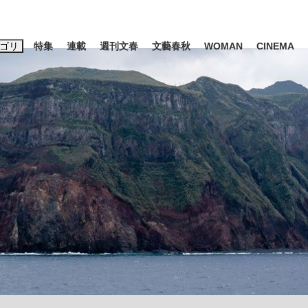
ゴリ
特集
連載
週刊文春
文藝春秋
WOMAN
CINEMA
キーワード入力
ス
エンタメ
ライフ
ビジネス
ーワードタグ一覧
山凌輝
#高市早苗
#後藤真希
#森岡毅
#城彰二
#内田有紀
観る将棋、読
#亀和田武
て明かした日本代表監督に...
「最悪の空気のまま解散」W