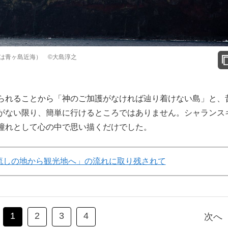
は青ヶ島近海） ©️大島淳之
られることから「神のご加護がなければ辿り着けない島」と、
がない限り、簡単に行けるところではありません。シャランス
憧れとして心の中で思い描くだけでした。
流しの地から観光地へ」の流れに取り残されて
1
2
3
4
次へ