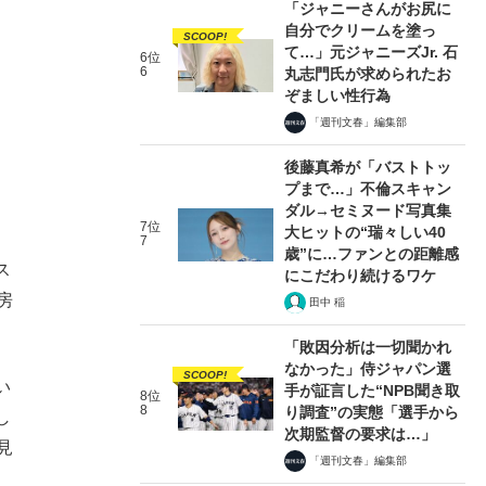
「ジャニーさんがお尻に
自分でクリームを塗っ
SCOOP!
て…」元ジャニーズJr. 石
6位
6
丸志門氏が求められたお
ぞましい性行為
「週刊文春」編集部
後藤真希が「バストトッ
プまで…」不倫スキャン
ダル→セミヌード写真集
7位
大ヒットの“瑞々しい40
7
歳”に…ファンとの距離感
ス
にこだわり続けるワケ
房
田中 稲
「敗因分析は一切聞かれ
なかった」侍ジャパン選
SCOOP!
い
手が証言した“NPB聞き取
8位
8
り調査”の実態「選手から
し
次期監督の要求は…」
見
「週刊文春」編集部