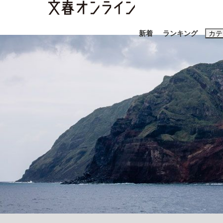
新着
ランキング
カテ
スクープ
ニュー
おすすめのキ
#藤田晋
#三
#玉木雄一郎
「90%は失敗する。でも…」本田圭佑が初め
終戦から81年