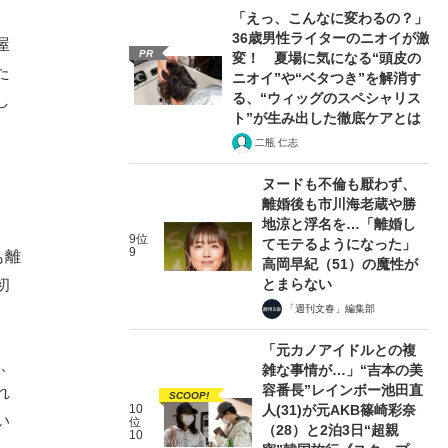
「えっ、こんなに変わるの？」
36歳男性ライターのニオイが激
屋
PR
変！ 夏場に気になる“頭皮の
た
ニオイ”や“ベタつき”を解消す
る、“ウィッグのスペシャリス
し
ト”が生み出した徹底ケアとは
二瓶 仁志
ヌードも不倫も厭わず、
離婚後も市川海老蔵や勝
地涼と浮名を…「離婚し
9位
てモテるようになった」
9
も離
高岡早紀（51）の魔性が
とまらない
初
「週刊文春」編集部
「元カノアイドルとの複
は、
雑な事情が…」“吉本の美
容番長”レインボー池田直
れ
SCOOP!
10
人(31)が元AKB篠崎彩奈
い
位
（28）と2泊3日“超親
10