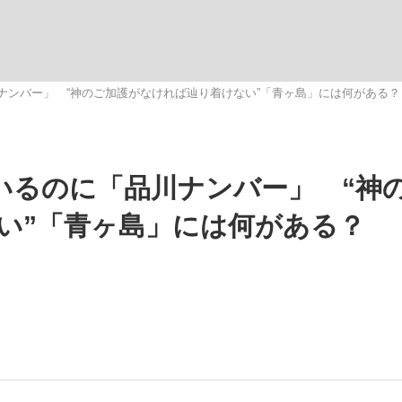
いまさら聞け
川ナンバー」 “神のご加護がなければ辿り着けない”「青ヶ島」には何がある？
手が証言した“NPB聞...
「クマが悪者扱いされているの
ているのに「品川ナンバー」 “神
い”「青ヶ島」には何がある？
もっと見る
カー日本代表・森保一監督...