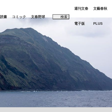
週刊文春
文藝春秋
読書
コミック
文春野球
検索
電子版
PLUS
インタビュー
読書
#松田聖子
む将棋
BC日本代表“敗戦”の真実 選手が明かす...