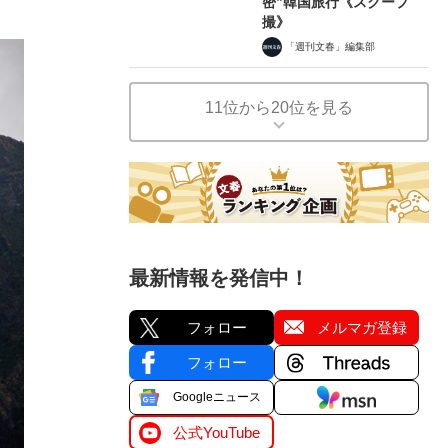
密”韓国旅行《スクープ
撮》
「週刊文春」編集部
11位から20位を見る
最新情報を発信中！
フォロー
メルマガ登録
フォロー
Googleニュース
公式YouTube