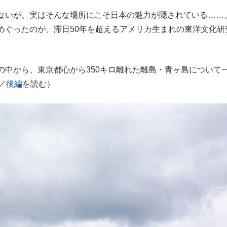
ないが、実はそんな場所にこそ日本の魅力が隠されている……
もっと見る
めぐったのが、滞日50年を超えるアメリカ生まれの東洋文化研
の中から、東京都心から350キロ離れた離島・青ヶ島について
／
後編
を読む）