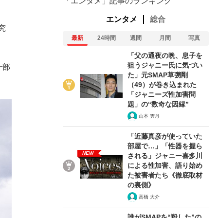
「エンタメ」記事のランキング
。
エンタメ
総合
究
最新
24時間
週間
月間
写真
「父の通夜の晩、息子を
狙うジャニー氏に気づい
一部
た」元SMAP草彅剛
（49）が巻き込まれた
「ジャニーズ性加害問
題」の“数奇な因縁”
山本 雲丹
「近藤真彦が使っていた
部屋で…」「性器を握ら
NEW
される」ジャニー喜多川
による性加害、語り始め
た被害者たち《徹底取材
の裏側》
髙橋 大介
誰がSMAPを“殺した”の