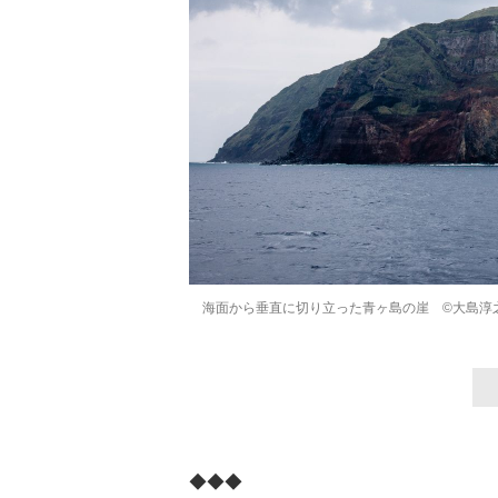
海面から垂直に切り立った青ヶ島の崖 ©️大島淳
◆◆◆