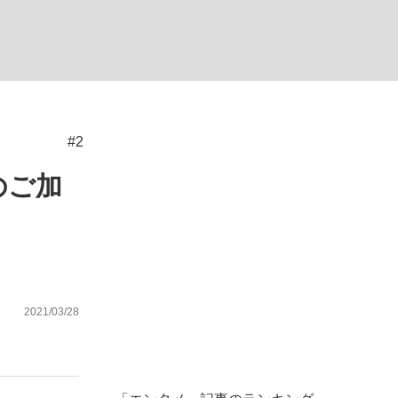
ない資産運用のすべて
#2
が悲しい」『北の国から』倉本聰氏（91...
のご加
2021/03/28