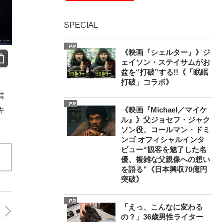
SPECIAL
PR
《映画『シェルター』》ジ
ェイソン・ステイサムがお
盆を“打破”する!!《「眠眠
打破」コラボ》
昔
PR
キ
《映画『Michael／マイケ
ル』》父ジョセフ・ジャク
ソン役、コールマン・ドミ
ンゴ オフィシャルインタ
ビュー“観客を魅了した名
優、複雑な父親像への想い
を語る”《日本興収70億円
突破》
PR
「えっ、こんなに変わる
の？」36歳男性ライター