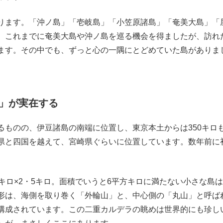
ります。「沖ノ島」「壱岐島」「小笠原諸島」「奄美大島」「
、これまでに奄美大島や沖ノ島を巡る機会を得ましたが、訪れ
ます。その中でも、ずっと心の一隅にとどめていた島がありま
」が実在する
ものの、伊豆諸島の南端に位置し、東京本土からは350キロ
県と四国を越えて、宮崎県ぐらいに位置しています。数年前に
。
キロ×2・5キロ。面積でいうと6平方キロに満たない小さな島
形は、海側を取り巻く「外輪山」と、中心側の「丸山」と呼ば
構成されています。この二重カルデラの眺めは世界的にも珍し