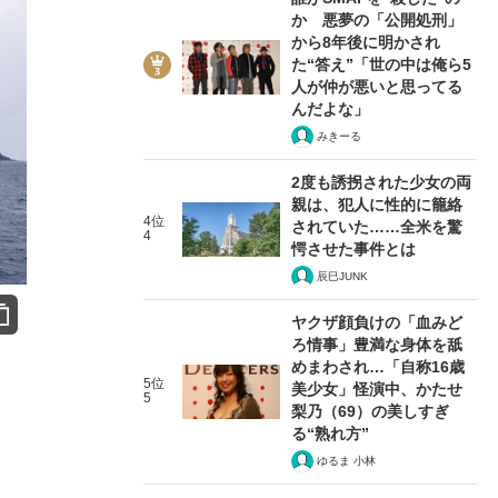
か 悪夢の「公開処刑」
から8年後に明かされ
た“答え”「世の中は俺ら5
人が仲が悪いと思ってる
んだよな」
みきーる
2度も誘拐された少女の両
親は、犯人に性的に籠絡
4位
されていた……全米を驚
4
愕させた事件とは
辰巳JUNK
ヤクザ顔負けの「血みど
ろ情事」豊満な身体を舐
めまわされ…「自称16歳
5位
美少女」怪演中、かたせ
5
梨乃（69）の美しすぎ
る“熟れ方”
ゆるま 小林