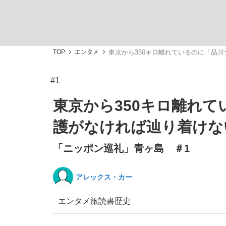
TOP
エンタメ
東京から350キロ離れているのに「品
#1
「敗因分析は一切聞かれなかった」侍ジャパン選
キングの誕生を、目撃せよ。
東京から350キロ離れ
護がなければ辿り着けな
「ニッポン巡礼」青ヶ島 ＃1
the Style
アレックス・カー
エンタメ
旅
読書
歴史
「目標達成できなかったからと言って…」サッ