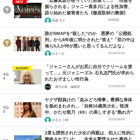
「近藤真彦が使っていた部屋で…」「性器を
NEW
握らされる」ジャニー喜多川による性加害、
語り始めた被害者たち《徹底取材の裏側》
9時間前
髙橋 大介
誰がSMAPを“殺した”のか 悪夢の「公開処
刑」から8年後に明かされた“答え”「世の中は
俺ら5人が仲が悪いと思ってるんだよな」
2024/04/20
みきーる
「ジャニーさんがお尻に自分でクリームを塗
SCOOP!
って…」元ジャニーズJr. 石丸志門氏が求めら
4位
4
れたおぞましい性行為
2023/06/28
「週刊文春」編集部
ヤクザ顔負けの「血みどろ情事」豊満な身体
を舐めまわされ…「自称16歳美少女」怪演
5位
5
中、かたせ梨乃（69）の美しすぎる“熟れ方”
2026/08/06
ゆるま 小林
2度も誘拐された少女の両親は、犯人に性的に
籠絡されていた……全米を驚愕させた事件と