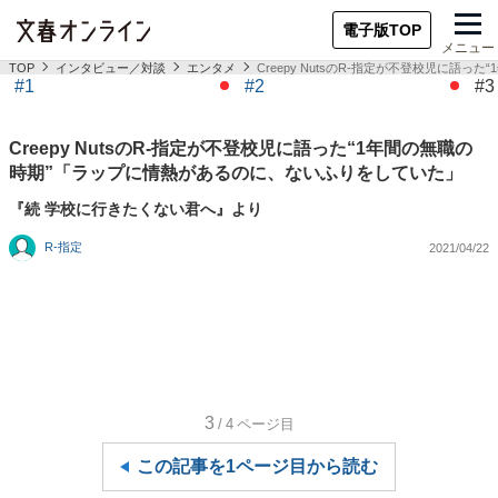
電子版TOP
メニュー
TOP
インタビュー／対談
エンタメ
Creepy NutsのR-指定が不登校児に
#1
#2
#3
Creepy NutsのR-指定が不登校児に語った“1年間の無職の
時期”「ラップに情熱があるのに、ないふりをしていた」
『続 学校に行きたくない君へ』より
R-指定
2021/04/22
3
/4
ページ目
この記事を1ページ目から読む