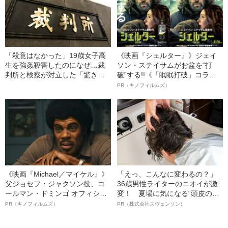
「殺意はなかった」19歳女子高
《映画『シェルター』》ジェイ
生を強姦殺害したのになぜ…裁
ソン・ステイサムがお盆を“打
判所と検察が対立した「驚きの
破”する!!《「眠眠打破」コラ
判決」（昭和42年の事件）
ボ》
PR（キノフィルムズ）
《映画『Michael／マイケル』》
「えっ、こんなに変わるの？」
父ジョセフ・ジャクソン役、コ
36歳男性ライターのニオイが激
ールマン・ドミンゴ オフィシャ
変！ 夏場に気になる“頭皮のニ
ルインタビュー“観客を魅了した
オイ”や“ベタつき”を解消す
PR（キノフィルムズ）
PR（株式会社スヴェンソン）
名優、複雑な父親像への想いを
る、“ウィッグのスペシャリス
語る”《日本興収70億円突破》
ト”が生み出した徹底ケアとは