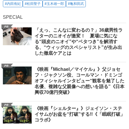
#内田有紀
#松田聖子
#玉木雄一郎
#亀和田武
SPECIAL
PR
「えっ、こんなに変わるの？」36歳男性ラ
イターのニオイが激変！ 夏場に気にな
る“頭皮のニオイ”や“ベタつき”を解消す
る、“ウィッグのスペシャリスト”が生み出
した徹底ケアとは
PR
《映画『Michael／マイケル』》父ジョセ
フ・ジャクソン役、コールマン・ドミンゴ
オフィシャルインタビュー“観客を魅了した
名優、複雑な父親像への想いを語る”《日本
興収70億円突破》
PR
《映画『シェルター』》ジェイソン・ステ
イサムがお盆を“打破”する!!《「眠眠打破」
コラボ》