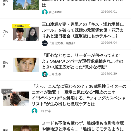
6位
6
は
2019/07/01
辰巳JUNK
三山凌輝が妻・趣里との「キス・濡れ場禁止
SCOOP!
ルール」を破って既婚の元宝塚女優・花乃ま
7位
7
りあと連日密会《直撃後にもホテルへ…》
2026/08/04
「週刊文春」編集部
「肝心なときに、リーダーが何やってんだ
よ」SMAPメンバーが現行犯逮捕され…その
8位
8
とき中居正広がとった“意外な行動”
2024/09/29
山内 宏泰
「えっ、こんなに変わるの？」36歳男性ライターの
PR
ニオイが激変！ 夏場に気になる“頭皮のニオ
イ”や“ベタつき”を解消する、“ウィッグのスペシャ
リスト”が生み出した徹底ケアとは
二瓶 仁志
ヌードも不倫も厭わず、離婚後も市川海老蔵
や勝地涼と浮名を…「離婚してモテるように
9位