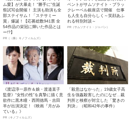
ム愛】が大暴走！ “勝手に”生誕
ベントがサムソナイト・ブラッ
祭試写会開催！ 主演も助演も全
クレーベル銀座店で開催 仕事
部ステイサム！「ステサミー
も人生も自分らしく～笑顔あふ
賞」爆誕！【応募総数941票 全
れる特別対談～
54作品の栄冠に輝いた作品とは
PR（サムソナイト・ジャパン）
ー!?】
PR（（株）キノフィルムズ）
《渡辺淳一原作＆娘・渡邉直子
「殺意はなかった」19歳女子高
監督》“女性の性”を真摯に描く意
生を強姦殺害したのになぜ…裁
欲作に黒木瞳・西岡德馬・吉田
判所と検察が対立した「驚きの
羊が出演決定！《映画『月がみ
判決」（昭和42年の事件）
ている』》
PR（キノフィルムズ）