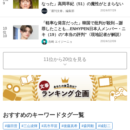
9
なった」高岡早紀（51）の魔性がとまらない
2024/07/29
「週刊文春」編集部
「軽率な発言だった」韓国で批判が殺到→謝
10
罪したことも…ENHYPEN日本人メンバー・ニ
位
キ（19）の“本当の評判”〈現地記者が解説〉
10
2024/12/09
吉崎 エイジーニョ
11位から20位を見る
おすすめのキーワードタグ一覧
#藤田晋
#三山凌輝
#高市早苗
#後藤真希
#森岡毅
#城彰二