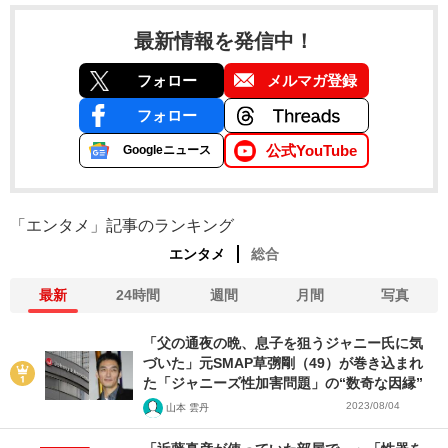
最新情報を発信中！
フォロー
メルマガ登録
フォロー
公式YouTube
Googleニュース
「エンタメ」記事のランキング
エンタメ
総合
最新
24時間
週間
月間
写真
「父の通夜の晩、息子を狙うジャニー氏に気
づいた」元SMAP草彅剛（49）が巻き込まれ
た「ジャニーズ性加害問題」の“数奇な因縁”
2023/08/04
山本 雲丹