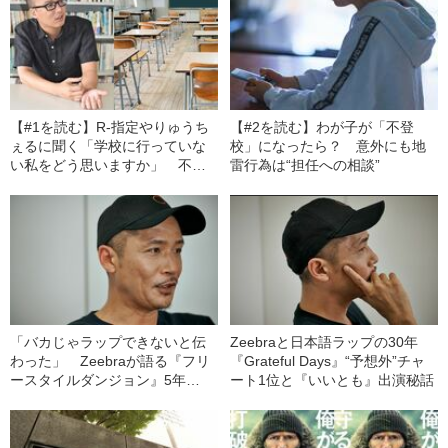
【#1を読む】R-指定やりゅうち
【#2を読む】わが子が「不登
ぇるに聞く「学校に行っていな
校」になったら？ 意外にも地
い私をどう思いますか」 不登
雷行為は“担任への相談”
校児たちが尋ねたインタビュー
の“迫力”
「バカじゃラップできないと伝
Zeebraと日本語ラップの30年
わった」 Zeebraが語る『フリ
『Grateful Days』“予想外”チャ
ースタイルダンジョン』5年
ート1位と『いいとも』出演秘話
の“収穫”