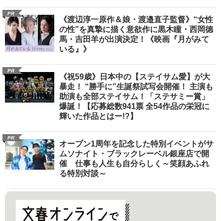
PR
《渡辺淳一原作＆娘・渡邉直子監督》“女性
の性”を真摯に描く意欲作に黒木瞳・西岡德
馬・吉田羊が出演決定！《映画『月がみて
いる』》
PR
《祝59歳》日本中の【ステイサム愛】が大
暴走！ “勝手に”生誕祭試写会開催！ 主演も
助演も全部ステイサム！「ステサミー賞」
爆誕！【応募総数941票 全54作品の栄冠に
輝いた作品とはー!?】
PR
オープン1周年を記念した特別イベントがサ
ムソナイト・ブラックレーベル銀座店で開
催 仕事も人生も自分らしく～笑顔あふれ
る特別対談～