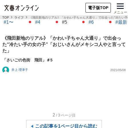
電子版TOP
メニュー
TOP
ライフ
《飛田新地のリアル》「かわい子ちゃん大通り」で出会った“冷たい手
#1〜
#4
#5
#6
#最新
《飛田新地のリアル》「かわい子ちゃん大通り」で出会っ
た“冷たい手の女の子”「おじいさんがメキシコ人やと言って
た」
「さいごの色街 飛田」＃5
井上 理津子
2021/05/08
2
/3
ページ目
この記事を1ページ目から読む