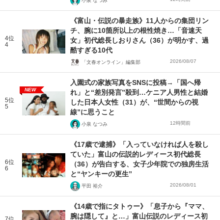
小泉 なつみ
《富山・伝説の暴走族》11人からの集団リン
チ、腕に10箇所以上の根性焼き…「音速天
4位
女」初代総長しおりさん（36）が明かす、過
4
酷すぎる10代
2026/08/07
「文春オンライン」編集部
入園式の家族写真をSNSに投稿→「国へ帰
NEW
れ」と“差別発言”殺到…ケニア人男性と結婚
5位
した日本人女性（31）が、“世間からの視
5
線”に思うこと
12時間前
小泉 なつみ
《17歳で逮捕》「入っていなければ人を殺し
ていた」富山の伝説的レディース初代総長
6位
（36）が告白する、女子少年院での独房生活
6
と“ヤンキーの更生”
2026/08/01
平田 裕介
《14歳で指にタトゥー》「息子から『ママ、
腕は隠して』と…」富山伝説のレディース初
7位