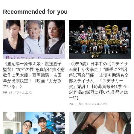
Recommended for you
《渡辺淳一原作＆娘・渡邉直子
《祝59歳》日本中の【ステイサ
監督》“女性の性”を真摯に描く意
ム愛】が大暴走！ “勝手に”生誕
欲作に黒木瞳・西岡德馬・吉田
祭試写会開催！ 主演も助演も全
羊が出演決定！《映画『月がみ
部ステイサム！「ステサミー
ている』》
賞」爆誕！【応募総数941票 全
54作品の栄冠に輝いた作品とは
PR（キノフィルムズ）
ー!?】
PR（（株）キノフィルムズ）