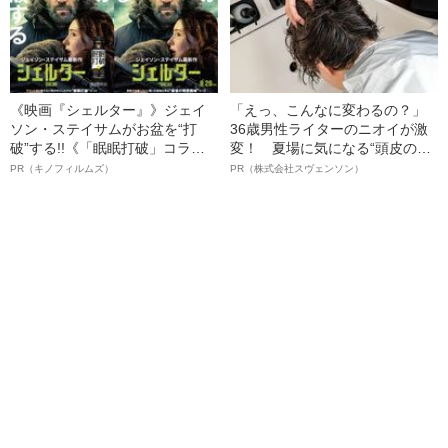
《映画『シェルター』》ジェイ
「えっ、こんなに変わるの？」
ソン・ステイサムがお盆を“打
36歳男性ライターのニオイが激
破”する!!《「眠眠打破」コラ
変！ 夏場に気になる“頭皮のニ
ボ》
オイ”や“ベタつき”を解消す
PR（キノフィルムズ）
PR（株式会社スヴェンソン）
る、“ウィッグのスペシャリス
ト”が生み出した徹底ケアとは