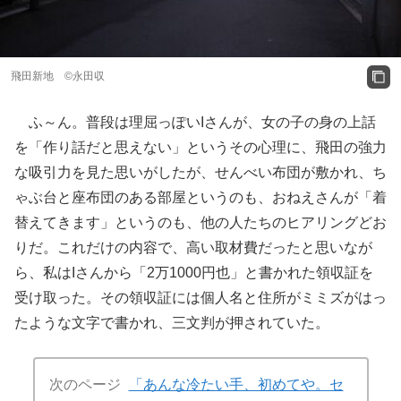
飛田新地 ©️永田収
ふ～ん。普段は理屈っぽいIさんが、女の子の身の上話
を「作り話だと思えない」というその心理に、飛田の強力
な吸引力を見た思いがしたが、せんべい布団が敷かれ、ち
ゃぶ台と座布団のある部屋というのも、おねえさんが「着
替えてきます」というのも、他の人たちのヒアリングどお
りだ。これだけの内容で、高い取材費だったと思いなが
ら、私はIさんから「2万1000円也」と書かれた領収証を
受け取った。その領収証には個人名と住所がミミズがはっ
たような文字で書かれ、三文判が押されていた。
次のページ
「あんな冷たい手、初めてや。セ