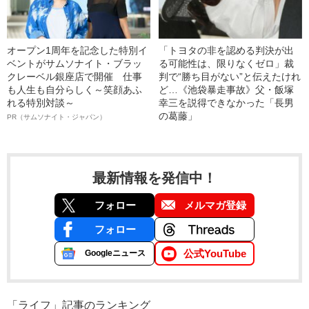
オープン1周年を記念した特別イ
「トヨタの非を認める判決が出
ベントがサムソナイト・ブラッ
る可能性は、限りなくゼロ」裁
クレーベル銀座店で開催 仕事
判で“勝ち目がない”と伝えたけれ
も人生も自分らしく～笑顔あふ
ど…《池袋暴走事故》父・飯塚
れる特別対談～
幸三を説得できなかった「長男
の葛藤」
PR（サムソナイト・ジャパン）
最新情報を発信中！
フォロー
メルマガ登録
フォロー
公式YouTube
Googleニュース
「ライフ」記事のランキング