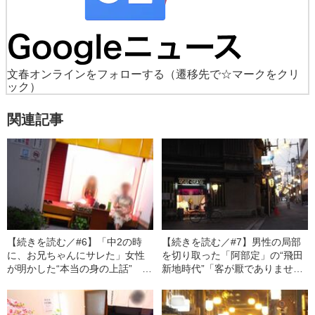
文春オンラインをフォローする
（遷移先で☆マークをクリ
ック）
関連記事
【続きを読む／#6】「中2の時
【続きを読む／#7】男性の局部
に、お兄ちゃんにサレた」女性
を切り取った「阿部定」の“飛田
が明かした“本当の身の上話” 彼
新地時代”「客が厭でありません
女らはなぜ「飛田新地」で働く
でしたから、おもしろく働きま
のか？
した」