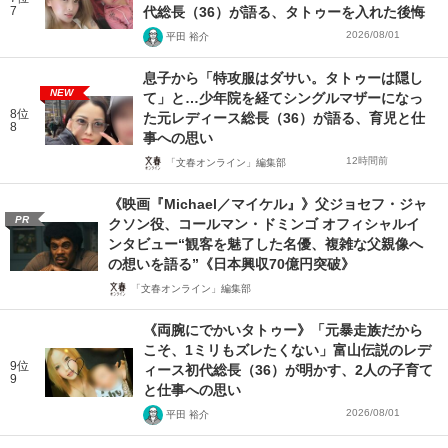
7
代総長（36）が語る、タトゥーを入れた後悔
2026/08/01
平田 裕介
息子から「特攻服はダサい。タトゥーは隠し
NEW
て」と…少年院を経てシングルマザーになっ
8位
た元レディース総長（36）が語る、育児と仕
8
事への思い
12時間前
「文春オンライン」編集部
《映画『Michael／マイケル』》父ジョセフ・ジャ
PR
クソン役、コールマン・ドミンゴ オフィシャルイ
ンタビュー“観客を魅了した名優、複雑な父親像へ
の想いを語る”《日本興収70億円突破》
「文春オンライン」編集部
《両腕にでかいタトゥー》「元暴走族だから
こそ、1ミリもズレたくない」富山伝説のレデ
9位
ィース初代総長（36）が明かす、2人の子育て
9
と仕事への思い
2026/08/01
平田 裕介