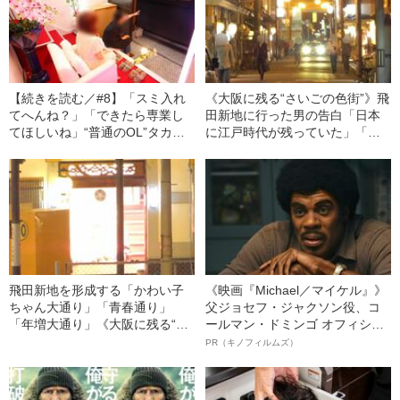
【続きを読む／#8】「スミ入れ
《大阪に残る“さいごの色街”》飛
てへんね？」「できたら専業し
田新地に行った男の告白「日本
てほしいね」“普通のOL”タカヤ
に江戸時代が残っていた」「お
マが飛田新地に潜入面接！
ねえさんは白い襦袢に着替え
て……」
飛田新地を形成する「かわい子
《映画『Michael／マイケル』》
ちゃん大通り」「青春通り」
父ジョセフ・ジャクソン役、コ
「年増大通り」《大阪に残る“さ
ールマン・ドミンゴ オフィシャ
いごの色街”》
ルインタビュー“観客を魅了した
PR（キノフィルムズ）
名優、複雑な父親像への想いを
語る”《日本興収70億円突破》