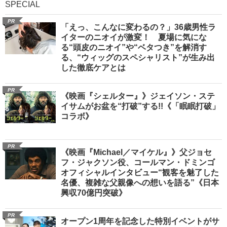
SPECIAL
PR
「えっ、こんなに変わるの？」36歳男性ラ
イターのニオイが激変！ 夏場に気にな
る“頭皮のニオイ”や“ベタつき”を解消す
る、“ウィッグのスペシャリスト”が生み出
した徹底ケアとは
PR
《映画『シェルター』》ジェイソン・ステ
イサムがお盆を“打破”する!!《「眠眠打破」
コラボ》
PR
《映画『Michael／マイケル』》父ジョセ
フ・ジャクソン役、コールマン・ドミンゴ
オフィシャルインタビュー“観客を魅了した
名優、複雑な父親像への想いを語る”《日本
興収70億円突破》
PR
オープン1周年を記念した特別イベントがサ