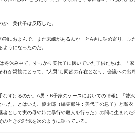
のか、美代子は反応した。
の期におよんで、まだ未練があるんか」とA男に詰め寄り、ふ
るようになったのだ。
は冬休み中で、すっかり美代子に懐いていた子供たちは、「家
それが親族にとって、“人質”も同然の存在となり、会議への出
なずけるのか。A男・B子家のケースにおいての情報は「贅沢
かった。とはいえ、優太郎（編集部注：美代子の息子）と瑠衣
継者として実の母や姉に暴行や殺人を行った）の間に生まれた
そのときの記憶を次のように語っている。