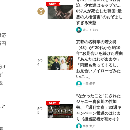
NEW
迫、少女達はモップで…
657人が死亡した韓国“最
悪の人権侵害”のおぞまし
すぎる実態
大山 くまお
対応
京都の名料亭の若女将
万円
（43）が“20代から約10
年”お見合いを続けた理由
「あんたはわがままや」
4位
4
「両親も焦ってくるし、
受け
お見合いノイローゼみた
ず
いに…」
役
中岡 愛子
“なかったこと”にされた
ジャニー喜多川の性加
NEW
こと
害、「週刊文春」33週キ
5位
5
ャンペーン報道のはじま
り《担当記者が明かす》
髙橋 大介
要