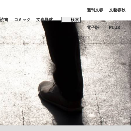
週刊文春
文藝春秋
読書
コミック
文春野球
検索
電子版
PLUS
インタビュー
読書
#松田聖子
む将棋
BC日本代表“敗戦”の真実 選手が明かす...