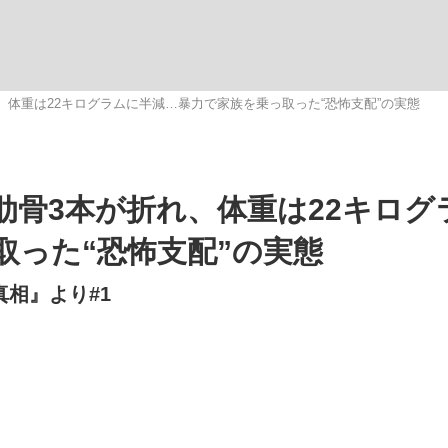
いまさら聞け
、体重は22キログラムに半減…暴力で家族を乗っ取った“恐怖支配”の実態
手が証言した“NPB聞...
「クマが悪者扱いされているの
肋骨3本が折れ、体重は22キログ
取った“恐怖支配”の実態
真相』より#1
もっと見る
カー日本代表・森保一監督...