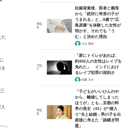
妊娠発覚後、医者と義母
から「絶対に奇形の子が
うまれる」と…9歳で“広
6位
島原爆”を体験した女性が
6
明かす、それでも「う
む」と決めた理由
たた
小山 美砂
「家にトイレがあれば、
に
約400人の女性はレイプを
7位
免れた」 インドにおけ
席を
7
るレイプ犯罪の深刻さ
佐藤 大介
三
「子どもがいいひんのや
から、離婚してしまった
ほうが」とも…京都の料
2人
亭の長女（43）が“婿入
8位
8
り”夫と結婚→男の子を出
産後に考えた「跡継ぎ問
題」