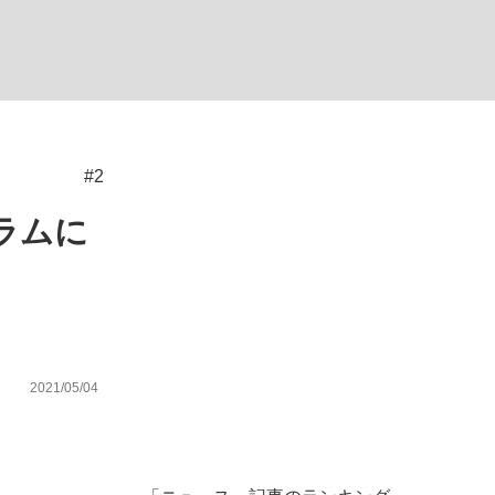
ない資産運用のすべて
#2
が悲しい」『北の国から』倉本聰氏（91...
ラムに
2021/05/04