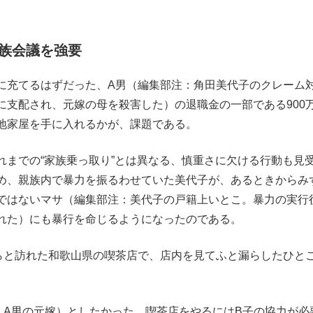
族会議を強要
充てるはずだった、A男（編集部注：角田美代子のクレーム
に支配され、元嫁の母を殺害した）の退職金の一部である900
地家屋を手に入れるかが、課題である。
までの“家族乗っ取り”とは異なる、慎重さに欠ける行動も見
め、親族内で暴力を振るわせていた美代子が、あるときからみ
ではないマサ（編集部注：美代子の戸籍上いとこ。暴力の実行
れた）にも暴行を命じるようになったのである。
と訪れた和歌山県の喫茶店で、店内を見てふと漏らしたひと
：A男の元嫁）としたかった。喫茶店をやるにはB子の協力が必