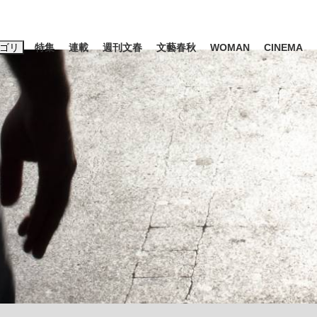
ゴリ
特集
連載
週刊文春
文藝春秋
WOMAN
CINEMA
キーワード入力
ス
エンタメ
ライフ
ビジネス
ーワードタグ一覧
山凌輝
#高市早苗
#後藤真希
#森岡毅
#城彰二
#内田有紀
観る将棋、読
#亀和田武
て明かした日本代表監督に...
「最悪の空気のまま解散」W