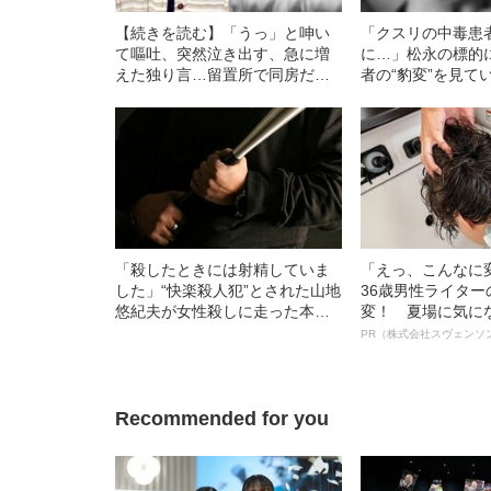
【続きを読む】「うっ」と呻い
「クスリの中毒患
て嘔吐、突然泣き出す、急に増
に…」松永の標的
えた独り言…留置所で同房だっ
者の“豹変”を見て
た女性が語る“凶悪犯”角田美代子
の姿
「殺したときには射精していま
「えっ、こんなに
した」“快楽殺人犯”とされた山地
36歳男性ライタ
悠紀夫が女性殺しに走った本当
変！ 夏場に気に
のワケ
オイ”や“ベタつき
PR（株式会社スヴェンソ
る、“ウィッグの
ト”が生み出した
Recommended for you