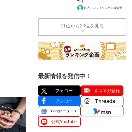
件）
鉄人ノンフィクション編集部
11位から20位を見る
最新情報を発信中！
フォロー
メルマガ登録
フォロー
Googleニュース
公式YouTube