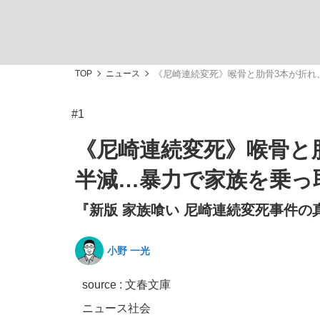
TOP
ニュース
《尼崎連続変死》喉骨と肋骨3本が折れ
#1
「敗因分析は一切聞かれなかった」侍ジャパン選
キングの誕生を、目撃せよ。
《尼崎連続変死》喉骨と
半減…暴力で家族を乗っ
『新版 家族喰い 尼崎連続変死事件の
the Style
小野 一光
source : 文春文庫
「目標達成できなかったからと言って…」サッ
ニュース
社会