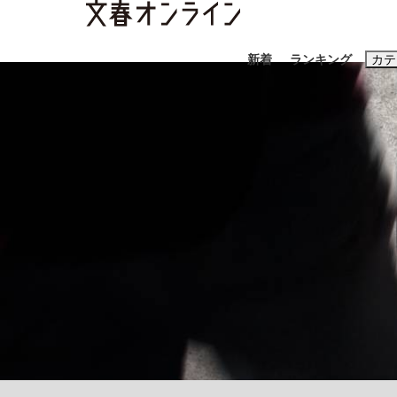
新着
ランキング
カテ
スクープ
ニュー
おすすめのキ
#藤田晋
#三
#玉木雄一郎
「90%は失敗する。でも…」本田圭佑が初め
終戦から81年