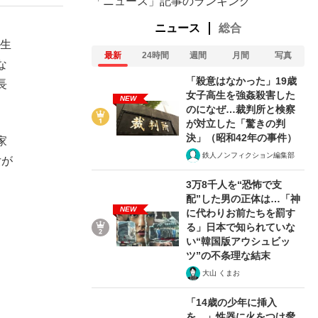
「ニュース」記事のランキング
ニュース
総合
同生
最新
24時間
週間
月間
写真
な
「殺意はなかった」19歳
長
女子高生を強姦殺害した
NEW
のになぜ…裁判所と検察
が対立した「驚きの判
決」（昭和42年の事件）
家
鉄人ノンフィクション編集部
女が
3万8千人を“恐怖で支
配”した男の正体は…「神
NEW
に代わりお前たちを罰す
る」日本で知られていな
い“韓国版アウシュビッ
ツ”の不条理な結末
大山 くまお
「14歳の少年に挿入
を…」性器に火をつけ脅