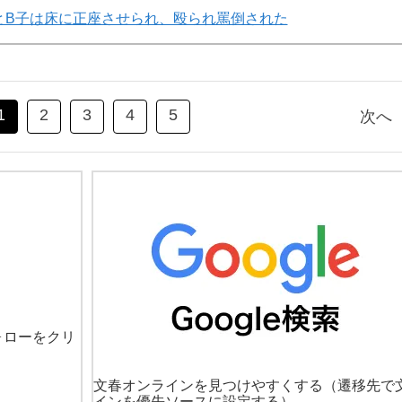
とB子は床に正座させられ、殴られ罵倒された
1
2
3
4
5
次へ
ォローをクリ
文春オンラインを見つけやすくする
（遷移先で
インを優先ソースに設定する）