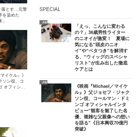
り落とす…元警
SPECIAL
手を染めた
末」
PR
「えっ、こんなに変わる
の？」36歳男性ライター
のニオイが激変！ 夏場に
気になる“頭皮のニオ
イ”や“ベタつき”を解消す
る、“ウィッグのスペシャ
リスト”が生み出した徹底
ケアとは
l／マイケル』》
クソン役、コ
PR
《映画『Michael／マイケ
ゴ オフィシャ
ル』》父ジョセフ・ジャク
観客を魅了した
ソン役、コールマン・ドミ
像への想いを
ンゴ オフィシャルインタ
0億円突破》
ビュー“観客を魅了した名
優、複雑な父親像への想い
を語る”《日本興収70億円
突破》