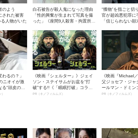
者のよう
白石被告が殺人鬼になった理由
“獲物”を指ごと切
にされた被害
「性的興奮が生まれて写真を撮
官が超凶悪犯罪に
いる人物がいた
った」《座間9人殺害・拘置所面
「信じられない顛
会》
変わるの？」
《映画『シェルター』》ジェイ
《映画『Michae
ーのニオイが激
ソン・ステイサムがお盆を“打
父ジョセフ・ジャ
なる“頭皮のニ
破”する!!《「眠眠打破」コラ
ールマン・ドミン
”を解消す
ボ》
ルインタビュー“
ン）
PR（キノフィルムズ）
PR（キノフィルムズ）
スペシャリス
名優、複雑な父親
徹底ケアとは
語る”《日本興収7