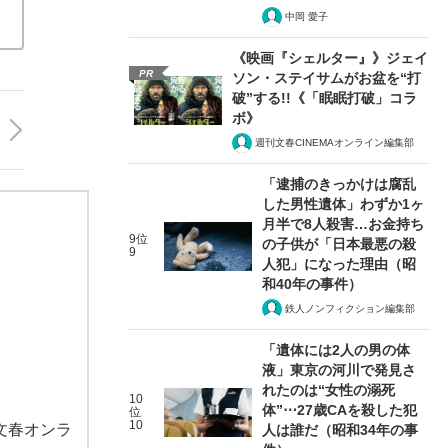
中岡 愛子
《映画『シェルター』》ジェイ
PR
ソン・ステイサムがお盆を“打
破”する!!《「眠眠打破」コラ
ボ》
週刊文春CINEMAオンライン編集部
「逮捕のきっかけは腐乱
した男性遺体」わずか1ヶ
月半で8人殺害…お金持ち
9位
の子供が「日本最悪の殺
9
人犯」になった理由（昭
和40年の事件）
鉄人ノンフィクション編集部
「遺体には2人の男の体
液」東京の河川で発見さ
れたのは“女性の溺死
10
体”⋯27歳CAを殺した犯
位
10
文春オンラ
人は誰だ（昭和34年の事