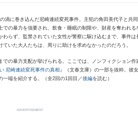
もっと見る
恐怖の渦に巻き込んだ尼崎連続変死事件。主犯の角田美代子と共
士での暴力を強要され、飲食・睡眠の制限や、財産を奪われる
かわらず、監禁されていた女性が警察に駆け込むまで、事件は
けていた大人たちは、周りに助けを求めなかったのだろう。
までの暴力支配が挙げられる。ここでは、ノンフィクション作
喰い 尼崎連続変死事件の真相
』（文春文庫）の一部を抜粋。彼
の一端を紹介する。（全2回の1回目／
後編
を読む）
ADVERTISEMENT