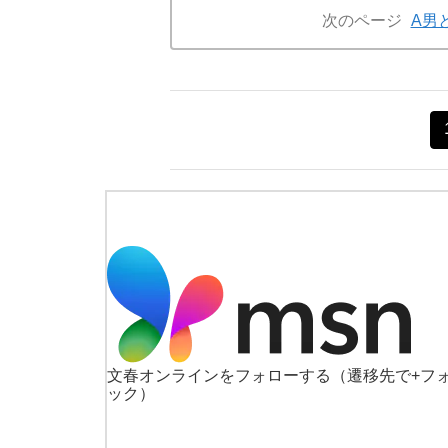
次のページ
A男
文春オンラインをフォローする
（遷移先で+フ
ック）