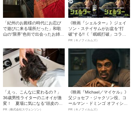
「紀州のお殿様の時代にお忍び
《映画『シェルター』》ジェイ
で遊びに来る場所だった」和歌
ソン・ステイサムがお盆を“打
山の“限界”色街で出会ったお姉さ
破”する!!《「眠眠打破」コラ
んの告白
ボ》
PR（キノフィルムズ）
「えっ、こんなに変わるの？」
《映画『Michael／マイケル』》
36歳男性ライターのニオイが激
父ジョセフ・ジャクソン役、コ
変！ 夏場に気になる“頭皮のニ
ールマン・ドミンゴ オフィシャ
オイ”や“ベタつき”を解消す
ルインタビュー“観客を魅了した
PR（株式会社スヴェンソン）
PR（キノフィルムズ）
る、“ウィッグのスペシャリス
名優、複雑な父親像への想いを
ト”が生み出した徹底ケアとは
語る”《日本興収70億円突破》