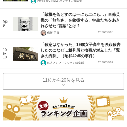
週刊文春CINEMAオンライン編集部
「敵機を落とすのは一にも二にも…」東條英
機の「無能さ」を象徴する、学生たちをあき
9位
9
れさせた“言葉”とは？
2026/08/08
保阪 正康
「殺意はなかった」19歳女子高生を強姦殺害
10
したのになぜ…裁判所と検察が対立した「驚
位
きの判決」（昭和42年の事件）
10
2026/08/07
鉄人ノンフィクション編集部
11位から20位を見る