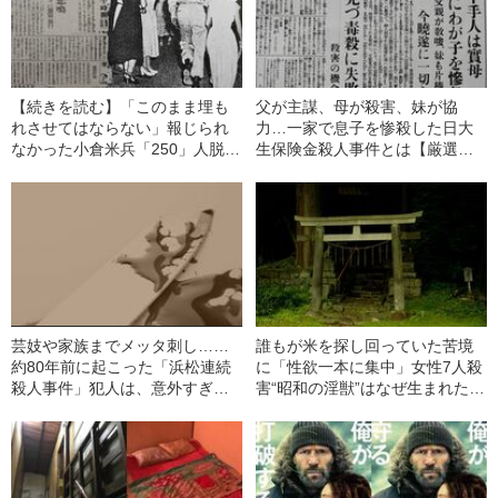
【続きを読む】「このまま埋も
父が主謀、母が殺害、妹が協
れさせてはならない」報じられ
力…一家で息子を惨殺した日大
なかった小倉米兵「250」人脱走
生保険金殺人事件とは【厳選再
事件 侵入、暴行、略奪の数々
公開】
はなぜ明るみに出なかったのか
芸妓や家族までメッタ刺し……
誰もが米を探し回っていた苦境
約80年前に起こった「浜松連続
に「性欲一本に集中」女性7人殺
殺人事件」犯人は、意外すぎる
害“昭和の淫獣”はなぜ生まれた
人物だった【厳選再公開】
か？