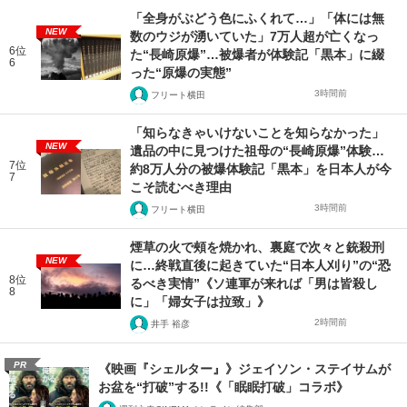
「全身がぶどう色にふくれて…」「体には無
NEW
数のウジが湧いていた」7万人超が亡くなっ
6位
た“長崎原爆”…被爆者が体験記「黒本」に綴
6
った“原爆の実態”
3時間前
フリート横田
「知らなきゃいけないことを知らなかった」
NEW
遺品の中に見つけた祖母の“長崎原爆”体験…
7位
約8万人分の被爆体験記「黒本」を日本人が今
7
こそ読むべき理由
3時間前
フリート横田
煙草の火で頰を焼かれ、裏庭で次々と銃殺刑
NEW
に…終戦直後に起きていた“日本人刈り”の“恐
8位
るべき実情”《ソ連軍が来れば「男は皆殺し
8
に」「婦女子は拉致」》
2時間前
井手 裕彦
PR
《映画『シェルター』》ジェイソン・ステイサムが
お盆を“打破”する!!《「眠眠打破」コラボ》