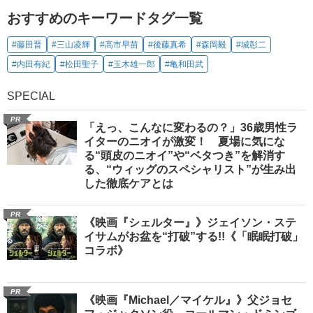
おすすめのキーワードタグ一覧
#藤田晋
#三山凌輝
#高市早苗
#後藤真希
#森岡毅
#城彰二
#内田有紀
#松田聖子
#玉木雄一郎
#亀和田武
SPECIAL
PR
「えっ、こんなに変わるの？」36歳男性ラ
イターのニオイが激変！ 夏場に気にな
る“頭皮のニオイ”や“ベタつき”を解消す
る、“ウィッグのスペシャリスト”が生み出
した徹底ケアとは
PR
《映画『シェルター』》ジェイソン・ステ
イサムがお盆を“打破”する!!《「眠眠打破」
コラボ》
PR
《映画『Michael／マイケル』》父ジョセ