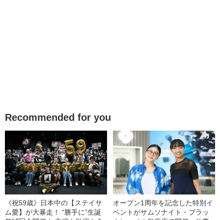
Recommended for you
《祝59歳》日本中の【ステイサ
オープン1周年を記念した特別イ
ム愛】が大暴走！ “勝手に”生誕
ベントがサムソナイト・ブラッ