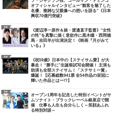
フ・ジャクソン役、コールマン・ドミンゴ
オフィシャルインタビュー“観客を魅了した
名優、複雑な父親像への想いを語る”《日本
興収70億円突破》
PR
《渡辺淳一原作＆娘・渡邉直子監督》“女性
の性”を真摯に描く意欲作に黒木瞳・西岡德
馬・吉田羊が出演決定！《映画『月がみて
いる』》
PR
《祝59歳》日本中の【ステイサム愛】が大
暴走！ “勝手に”生誕祭試写会開催！ 主演も
助演も全部ステイサム！「ステサミー賞」
爆誕！【応募総数941票 全54作品の栄冠に
輝いた作品とはー!?】
PR
オープン1周年を記念した特別イベントがサ
ムソナイト・ブラックレーベル銀座店で開
催 仕事も人生も自分らしく～笑顔あふれ
る特別対談～