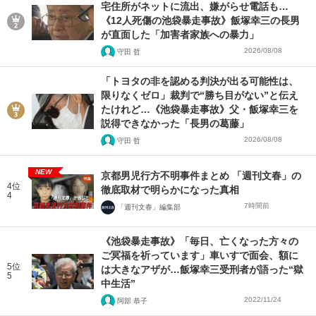
宅住所がネットに流出、嫌がらせ電話も…
《12人死傷の池袋暴走事故》飯塚幸三の長男
が直面した「加害者家族への暴力」
2026/08/08
守田 哲
「トヨタの非を認める判決が出る可能性は、
限りなくゼロ」裁判で“勝ち目がない”と伝え
たけれど…《池袋暴走事故》父・飯塚幸三を
説得できなかった「長男の葛藤」
2026/08/08
守田 哲
NEW
京都男児行方不明事件まとめ 「週刊文春」の
4位
徹底取材で明らかになった真相
4
7時間前
「週刊文春」編集部
《池袋暴走事故》「毎日、亡くなった方々の
ご冥福を祈っています」車いすで面会、額に
5位
は大きなアザが…飯塚幸三受刑者が語った“獄
5
中生活”
2022/11/24
阿部 恭子