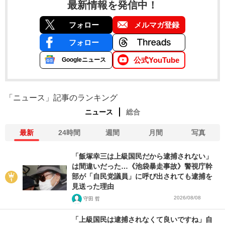
最新情報を発信中！
フォロー
メルマガ登録
フォロー
公式YouTube
Googleニュース
「ニュース」記事のランキング
ニュース
総合
最新
24時間
週間
月間
写真
「飯塚幸三は上級国民だから逮捕されない」
は間違いだった…《池袋暴走事故》警視庁幹
部が「自民党議員」に呼び出されても逮捕を
見送った理由
2026/08/08
守田 哲
「上級国民は逮捕されなくて良いですね」自