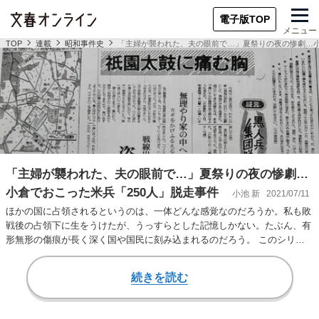
電子版TOP
メニュー
TOP
連載
昭和事件史
「主婦が襲われた、夫の眼前で…」夏祭りの夜の惨劇…小
「主婦が襲われた、夫の眼前で…」夏祭りの夜の惨劇…
小倉でおこった米兵「250人」脱走事件
小池 新
2021/07/11
ほかの国に占領されるというのは、一体どんな感覚なのだろうか。私も敗
戦後の占領下に生をうけたが、うっすらとした記憶しかない。たぶん、有
形無形の傷痕が長く深く国や国民に刻み込まれるのだろう。 このシリー
ズは、事件が当時…
続きを読む