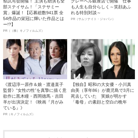
祭試写会開催！ 主演も助演も全
クレーベル銀座店で開催 仕事
部ステイサム！「ステサミー
も人生も自分らしく～笑顔あふ
賞」爆誕！【応募総数941票 全
れる特別対談～
54作品の栄冠に輝いた作品とは
PR（サムソナイト・ジャパン）
ー!?】
PR（（株）キノフィルムズ）
《渡辺淳一原作＆娘・渡邉直子
【独自】昭和の大女優・小川真
監督》“女性の性”を真摯に描く意
由美（享年86）が鹿児島で3月に
欲作に黒木瞳・西岡德馬・吉田
死去していた 実娘が明かす
羊が出演決定！《映画『月がみ
「毒母」の素顔と空白の晩年
ている』》
PR（キノフィルムズ）