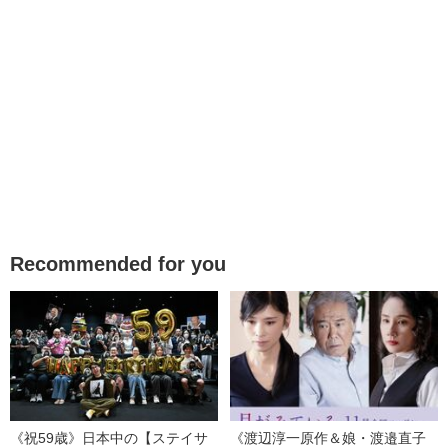
Recommended for you
《祝59歳》日本中の【ステイサ
《渡辺淳一原作＆娘・渡邉直子