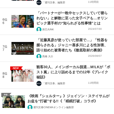
11時間前
「週刊文春」編集部
「パートナーが一晩中セックスしていて寝ら
れない」と解散に至った女子ペアも…オリン
6位
6
ピック選手村の“知られざる性事情”とは
2024/07/30
辰巳JUNK
「近藤真彦が使っていた部屋で…」「性器を
握らされる」ジャニー喜多川による性加害、
7位
7
語り始めた被害者たち《徹底取材の裏側》
2026/08/07
髙橋 大介
観客30人、メインボーカル脱退…M!LKが「ポ
NEW
スト嵐」に上り詰めるまでの12年《ブレイク
8位
8
秘話》
11時間前
「週刊文春」編集部
PR
《映画『シェルター』》ジェイソン・ステイサムが
お盆を“打破”する!!《「眠眠打破」コラボ》
週刊文春CINEMAオンライン編集部