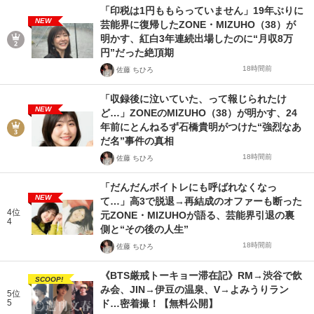
「印税は1円ももらっていません」19年ぶりに
NEW
芸能界に復帰したZONE・MIZUHO（38）が
明かす、紅白3年連続出場したのに“月収8万
円”だった絶頂期
18時間前
佐藤 ちひろ
「収録後に泣いていた、って報じられたけ
NEW
ど…」ZONEのMIZUHO（38）が明かす、24
年前にとんねるず石橋貴明がつけた“強烈なあ
だ名”事件の真相
18時間前
佐藤 ちひろ
「だんだんボイトレにも呼ばれなくなっ
NEW
て…」高3で脱退→再結成のオファーも断った
4位
元ZONE・MIZUHOが語る、芸能界引退の裏
4
側と“その後の人生”
18時間前
佐藤 ちひろ
《BTS厳戒トーキョー滞在記》RM→渋谷で飲
SCOOP!
み会、JIN→伊豆の温泉、V→よみうりラン
5位
5
ド…密着撮！【無料公開】