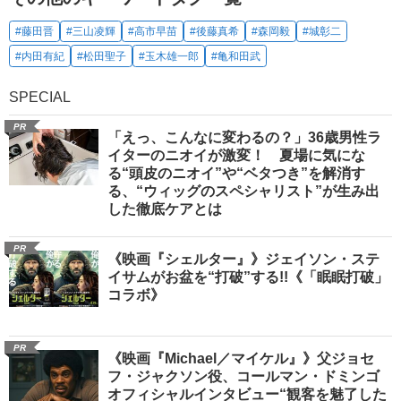
#藤田晋
#三山凌輝
#高市早苗
#後藤真希
#森岡毅
#城彰二
#内田有紀
#松田聖子
#玉木雄一郎
#亀和田武
SPECIAL
PR
「えっ、こんなに変わるの？」36歳男性ラ
イターのニオイが激変！ 夏場に気にな
る“頭皮のニオイ”や“ベタつき”を解消す
る、“ウィッグのスペシャリスト”が生み出
した徹底ケアとは
PR
《映画『シェルター』》ジェイソン・ステ
イサムがお盆を“打破”する!!《「眠眠打破」
コラボ》
PR
《映画『Michael／マイケル』》父ジョセ
フ・ジャクソン役、コールマン・ドミンゴ
オフィシャルインタビュー“観客を魅了した