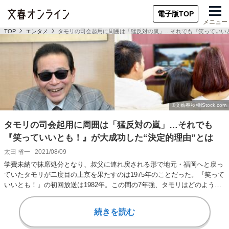
電子版TOP
メニュー
TOP
エンタメ
タモリの司会起用に周囲は「猛反対の嵐」…それでも『笑っていいと
タモリの司会起用に周囲は「猛反対の嵐」…それでも
『笑っていいとも！』が大成功した“決定的理由”とは
太田 省一
2021/08/09
学費未納で抹席処分となり、叔父に連れ戻される形で地元・福岡へと戻っ
ていたタモリが二度目の上京を果たすのは1975年のことだった。『笑って
いいとも！』の初回放送は1982年。この間の7年強、タモリはどのように
過ごし、…
続きを読む