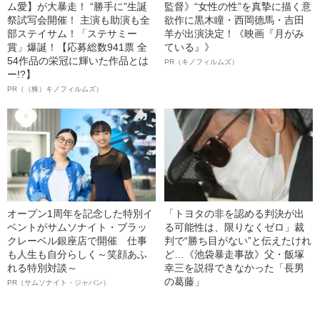
ム愛】が大暴走！ “勝手に”生誕
監督》“女性の性”を真摯に描く意
祭試写会開催！ 主演も助演も全
欲作に黒木瞳・西岡德馬・吉田
部ステイサム！「ステサミー
羊が出演決定！《映画『月がみ
賞」爆誕！【応募総数941票 全
ている』》
54作品の栄冠に輝いた作品とは
PR（キノフィルムズ）
ー!?】
PR（（株）キノフィルムズ）
オープン1周年を記念した特別イ
「トヨタの非を認める判決が出
ベントがサムソナイト・ブラッ
る可能性は、限りなくゼロ」裁
クレーベル銀座店で開催 仕事
判で“勝ち目がない”と伝えたけれ
も人生も自分らしく～笑顔あふ
ど…《池袋暴走事故》父・飯塚
れる特別対談～
幸三を説得できなかった「長男
の葛藤」
PR（サムソナイト・ジャパン）