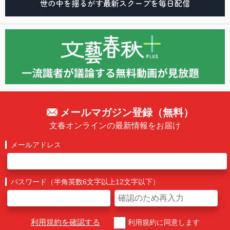
メールマガジン登録（無料）
文春オンラインの最新情報をお届け
メールアドレス
パスワード（半角英数6文字以上12文字以下）
利用規約を確認する
利用規約に同意します