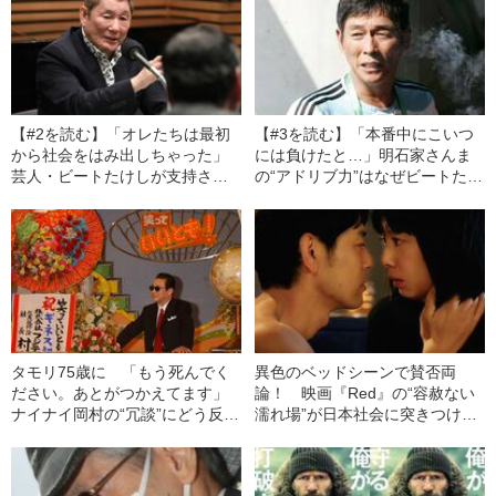
【#2を読む】「オレたちは最初
【#3を読む】「本番中にこいつ
から社会をはみ出しちゃった」
には負けたと…」明石家さんま
芸人・ビートたけしが支持され
の“アドリブ力”はなぜビートたけ
るきっかけとなった“悪ガキ的感
しを唸らせることができたのか
性”の秘密
タモリ75歳に 「もう死んでく
異色のベッドシーンで賛否両
ださい。あとがつかえてます」
論！ 映画『Red』の“容赦ない
ナイナイ岡村の“冗談”にどう反論
濡れ場”が日本社会に突きつけた
した？
もの