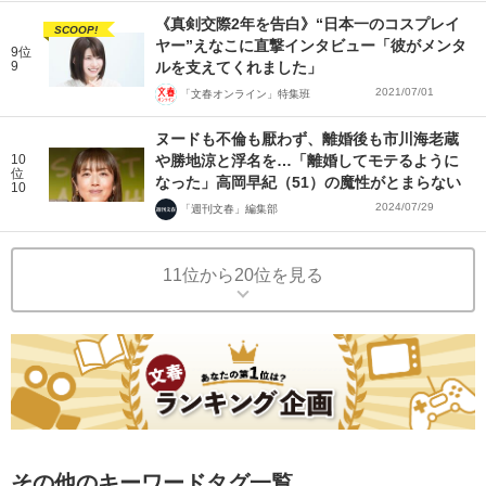
《真剣交際2年を告白》“日本一のコスプレイ
SCOOP!
ヤー”えなこに直撃インタビュー「彼がメンタ
9位
9
ルを支えてくれました」
2021/07/01
「文春オンライン」特集班
ヌードも不倫も厭わず、離婚後も市川海老蔵
10
や勝地涼と浮名を…「離婚してモテるように
位
なった」高岡早紀（51）の魔性がとまらない
10
2024/07/29
「週刊文春」編集部
11位から20位を見る
その他のキーワードタグ一覧