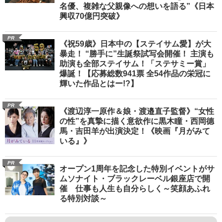
名優、複雑な父親像への想いを語る”《日本
興収70億円突破》
PR
《祝59歳》日本中の【ステイサム愛】が大
暴走！ “勝手に”生誕祭試写会開催！ 主演も
助演も全部ステイサム！「ステサミー賞」
爆誕！【応募総数941票 全54作品の栄冠に
輝いた作品とはー!?】
PR
《渡辺淳一原作＆娘・渡邉直子監督》“女性
の性”を真摯に描く意欲作に黒木瞳・西岡德
馬・吉田羊が出演決定！《映画『月がみて
いる』》
PR
オープン1周年を記念した特別イベントがサ
ムソナイト・ブラックレーベル銀座店で開
催 仕事も人生も自分らしく～笑顔あふれ
る特別対談～