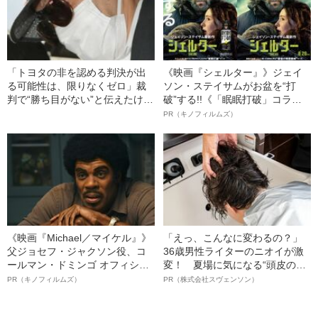
「トヨタの非を認める判決が出
《映画『シェルター』》ジェイ
る可能性は、限りなくゼロ」裁
ソン・ステイサムがお盆を“打
判で“勝ち目がない”と伝えたけれ
破”する!!《「眠眠打破」コラ
ど…《池袋暴走事故》父・飯塚
ボ》
PR（キノフィルムズ）
幸三を説得できなかった「長男
の葛藤」
《映画『Michael／マイケル』》
「えっ、こんなに変わるの？」
父ジョセフ・ジャクソン役、コ
36歳男性ライターのニオイが激
ールマン・ドミンゴ オフィシャ
変！ 夏場に気になる“頭皮のニ
ルインタビュー“観客を魅了した
オイ”や“ベタつき”を解消す
PR（キノフィルムズ）
PR（株式会社スヴェンソン）
名優、複雑な父親像への想いを
る、“ウィッグのスペシャリス
語る”《日本興収70億円突破》
ト”が生み出した徹底ケアとは