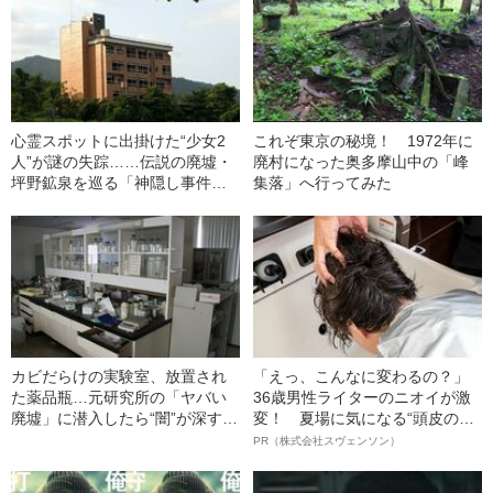
心霊スポットに出掛けた“少女2
これぞ東京の秘境！ 1972年に
人”が謎の失踪……伝説の廃墟・
廃村になった奥多摩山中の「峰
坪野鉱泉を巡る「神隠し事件」
集落」へ行ってみた
24年目の真実
カビだらけの実験室、放置され
「えっ、こんなに変わるの？」
た薬品瓶…元研究所の「ヤバい
36歳男性ライターのニオイが激
廃墟」に潜入したら“闇”が深すぎ
変！ 夏場に気になる“頭皮のニ
た
オイ”や“ベタつき”を解消す
PR（株式会社スヴェンソン）
る、“ウィッグのスペシャリス
ト”が生み出した徹底ケアとは