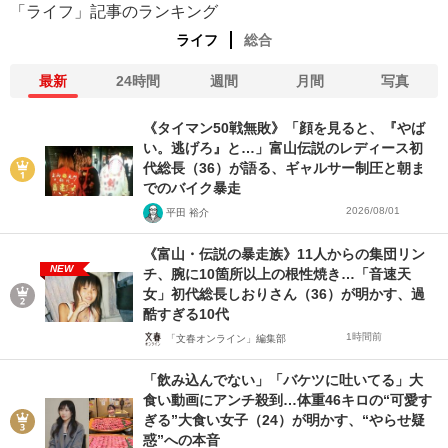
「ライフ」記事のランキング
ライフ
総合
最新
24時間
週間
月間
写真
《タイマン50戦無敗》「顔を見ると、『やば
い。逃げろ』と…」富山伝説のレディース初
代総長（36）が語る、ギャルサー制圧と朝ま
でのバイク暴走
2026/08/01
平田 裕介
《富山・伝説の暴走族》11人からの集団リン
NEW
チ、腕に10箇所以上の根性焼き…「音速天
女」初代総長しおりさん（36）が明かす、過
酷すぎる10代
1時間前
「文春オンライン」編集部
「飲み込んでない」「バケツに吐いてる」大
食い動画にアンチ殺到…体重46キロの“可愛す
ぎる”大食い女子（24）が明かす、“やらせ疑
惑”への本音