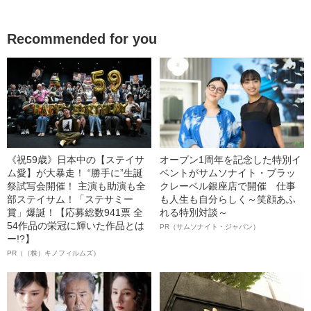
Recommended for you
《祝59歳》日本中の【ステイサ
オープン1周年を記念した特別イ
ム愛】が大暴走！ “勝手に”生誕
ベントがサムソナイト・ブラッ
祭試写会開催！ 主演も助演も全
クレーベル銀座店で開催 仕事
部ステイサム！「ステサミー
も人生も自分らしく～笑顔あふ
賞」爆誕！【応募総数941票 全
れる特別対談～
54作品の栄冠に輝いた作品とは
PR（サムソナイト・ジャパン）
ー!?】
PR（（株）キノフィルムズ）