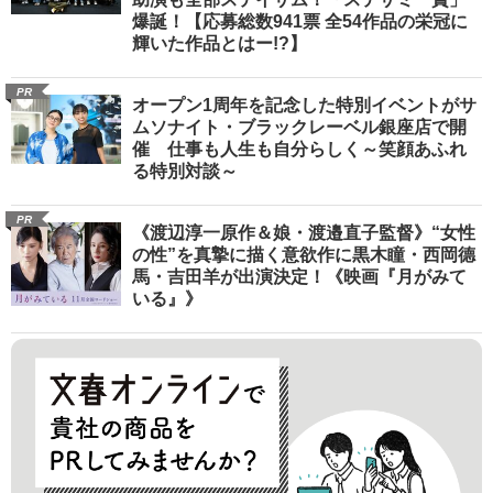
爆誕！【応募総数941票 全54作品の栄冠に
輝いた作品とはー!?】
PR
オープン1周年を記念した特別イベントがサ
ムソナイト・ブラックレーベル銀座店で開
催 仕事も人生も自分らしく～笑顔あふれ
る特別対談～
PR
《渡辺淳一原作＆娘・渡邉直子監督》“女性
の性”を真摯に描く意欲作に黒木瞳・西岡德
馬・吉田羊が出演決定！《映画『月がみて
いる』》