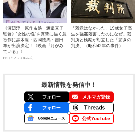
《渡辺淳一原作＆娘・渡邉直子
「殺意はなかった」19歳女子高
監督》“女性の性”を真摯に描く意
生を強姦殺害したのになぜ…裁
欲作に黒木瞳・西岡德馬・吉田
判所と検察が対立した「驚きの
羊が出演決定！《映画『月がみ
判決」（昭和42年の事件）
ている』》
PR（キノフィルムズ）
最新情報を発信中！
フォロー
メルマガ登録
フォロー
公式YouTube
Googleニュース