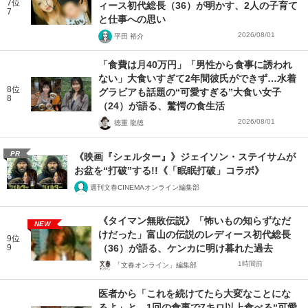
7位
ィース初代総長（36）が明かす、2人の子育て
7
と仕事への思い
2026/08/01
平田 裕介
「食費は月40万円」「男性から食事に誘われ
ない」大食いすぎて2年間彼氏ができず…水着
8位
グラビアも話題の“可愛すぎる”大食い女子
8
（24）が語る、驚愕の食生活
2026/08/01
徳重 龍徳
PR
《映画『シェルター』》ジェイソン・ステイサムが
お盆を“打破”する!!《「眠眠打破」コラボ》
週刊文春CINEMAオンライン編集部
《タイマン無敗伝説》「怖いもの知らずなだ
NEW
けだった」富山の伝説のレディース初代総長
9位
9
（36）が語る、ケンカに明け暮れた過去
1時間前
「文春オンライン」編集部
医者から「これを続けてたら大変なことにな
るよ」と…1回の食事で7キロ以上食べる“可愛