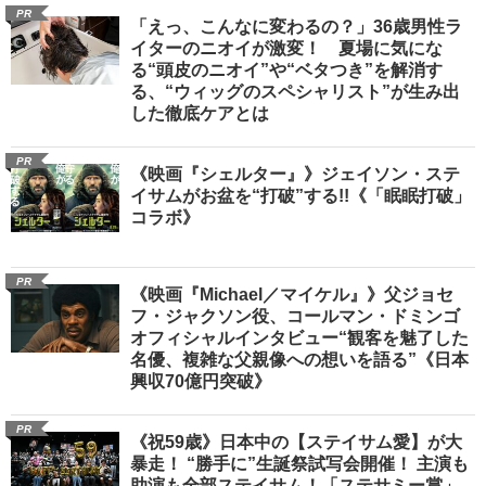
PR
「えっ、こんなに変わるの？」36歳男性ラ
イターのニオイが激変！ 夏場に気にな
る“頭皮のニオイ”や“ベタつき”を解消す
る、“ウィッグのスペシャリスト”が生み出
した徹底ケアとは
PR
《映画『シェルター』》ジェイソン・ステ
イサムがお盆を“打破”する!!《「眠眠打破」
コラボ》
PR
《映画『Michael／マイケル』》父ジョセ
フ・ジャクソン役、コールマン・ドミンゴ
オフィシャルインタビュー“観客を魅了した
名優、複雑な父親像への想いを語る”《日本
興収70億円突破》
PR
《祝59歳》日本中の【ステイサム愛】が大
暴走！ “勝手に”生誕祭試写会開催！ 主演も
助演も全部ステイサム！「ステサミー賞」