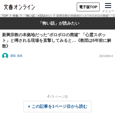
電子版TOP
メニュー
TOP
特集
「怖い話」が読みたい
新興宗教の本拠地だった“ボロボロの廃墟” 
「怖い話」が読みたい
新興宗教の本拠地だった“ボロボロの廃墟” 「心霊スポッ
ト」と噂される現場を直撃してみると…《教団は6年前に解
散》
鹿取 茂雄
2021/08/14
4
/5
ページ目
この記事を1ページ目から読む