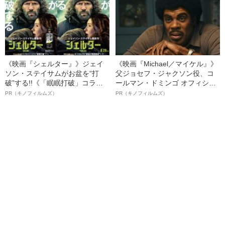
《映画『シェルター』》ジェイ
《映画『Michael／マイケル』》
ソン・ステイサムがお盆を“打
父ジョセフ・ジャクソン役、コ
破”する!!《「眠眠打破」コラ
ールマン・ドミンゴ オフィシャ
ボ》
ルインタビュー“観客を魅了した
PR（キノフィルムズ）
PR（キノフィルムズ）
名優、複雑な父親像への想いを
語る”《日本興収70億円突破》