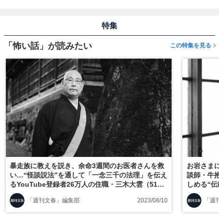
特集
「怖い話」が読みたい
この特集を見る
暴走族に教えを説き、余命3週間のお医者さんを救
お岩さま
い…“怪談説法”を通して「一念三千の法理」を伝え
談師・牛
るYouTube登録者26万人の住職・三木大雲（51）
しめる“
の人生観
「週刊文春」編集部
2023/08/10
「週