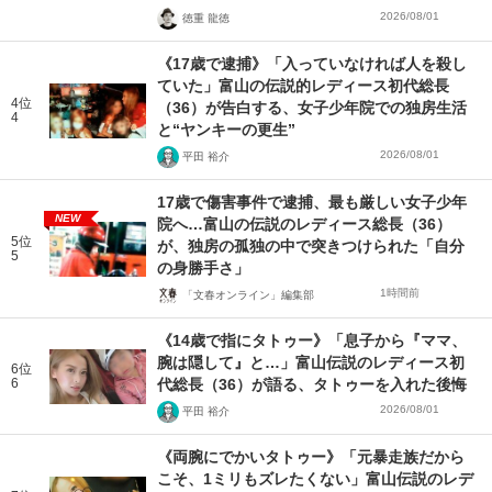
2026/08/01
徳重 龍徳
《17歳で逮捕》「入っていなければ人を殺し
ていた」富山の伝説的レディース初代総長
4位
（36）が告白する、女子少年院での独房生活
4
と“ヤンキーの更生”
2026/08/01
平田 裕介
17歳で傷害事件で逮捕、最も厳しい女子少年
NEW
院へ…富山の伝説のレディース総長（36）
5位
が、独房の孤独の中で突きつけられた「自分
5
の身勝手さ」
1時間前
「文春オンライン」編集部
《14歳で指にタトゥー》「息子から『ママ、
腕は隠して』と…」富山伝説のレディース初
6位
6
代総長（36）が語る、タトゥーを入れた後悔
2026/08/01
平田 裕介
《両腕にでかいタトゥー》「元暴走族だから
こそ、1ミリもズレたくない」富山伝説のレデ