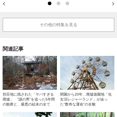
その他の特集を見る
関連記事
別荘地に残された「ヤバすぎる
閉園から20年…廃墟遊園地「化
廃墟」 “謎の男”を追った5年間
女沼レジャーランド」が辿っ
の観察と、最悪の結末の全て
た“数奇な運命”の全貌