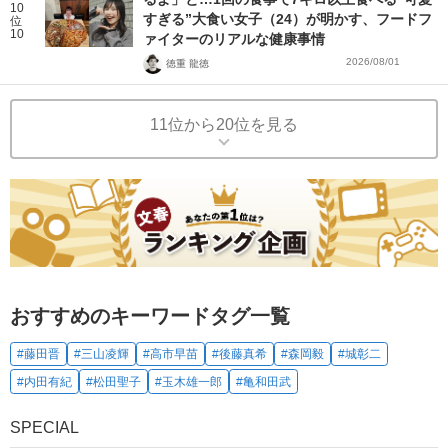
10
すぎる”大食い女子（24）が明かす、フードフ
位
10
ァイターのリアルな健康事情
2026/08/01
徳重 龍徳
11位から20位を見る
おすすめのキーワードタグ一覧
#藤田晋
#三山凌輝
#高市早苗
#後藤真希
#森岡毅
#城彰二
#内田有紀
#松田聖子
#玉木雄一郎
#亀和田武
SPECIAL