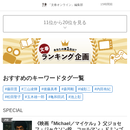
15時間前
「文春オンライン」編集部
11位から20位を見る
おすすめのキーワードタグ一覧
#藤田晋
#三山凌輝
#後藤真希
#森岡毅
#城彰二
#内田有紀
#松田聖子
#玉木雄一郎
#亀和田武
#池上彰
SPECIAL
PR
《映画『Michael／マイケル』》父ジョセ
フ・ジャクソン役、コールマン・ドミンゴ