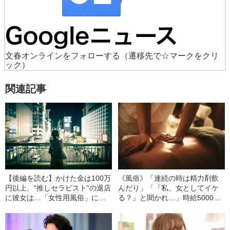
文春オンラインをフォローする
（遷移先で☆マークをクリ
ック）
関連記事
【後編を読む】かけた金は100万
《風俗》「連続の時は精力剤飲
円以上、“推しセラピスト”の退店
んだり」「『私、女としてイケ
に彼女は…「女性用風俗」にハ
る？』と聞かれ…」時給5000円
マった30代女性が得た「教訓」
以下の女性用風俗で働く男性
（26）の“リアル”