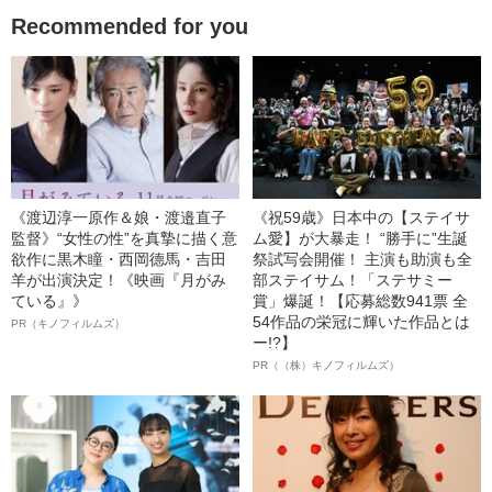
Recommended for you
《渡辺淳一原作＆娘・渡邉直子
《祝59歳》日本中の【ステイサ
監督》“女性の性”を真摯に描く意
ム愛】が大暴走！ “勝手に”生誕
欲作に黒木瞳・西岡德馬・吉田
祭試写会開催！ 主演も助演も全
羊が出演決定！《映画『月がみ
部ステイサム！「ステサミー
ている』》
賞」爆誕！【応募総数941票 全
54作品の栄冠に輝いた作品とは
PR（キノフィルムズ）
ー!?】
PR（（株）キノフィルムズ）