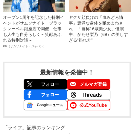
オープン1周年を記念した特別イ
ヤクザ顔負けの「血みどろ情
ベントがサムソナイト・ブラッ
事」豊満な身体を舐めまわさ
クレーベル銀座店で開催 仕事
れ…「自称16歳美少女」怪演
も人生も自分らしく～笑顔あふ
中、かたせ梨乃（69）の美しす
れる特別対談～
ぎる“熟れ方”
PR（サムソナイト・ジャパン）
最新情報を発信中！
フォロー
メルマガ登録
フォロー
公式YouTube
Googleニュース
「ライフ」記事のランキング