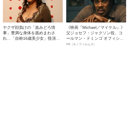
ヤクザ顔負けの「血みどろ情
《映画『Michael／マイケル』》
事」豊満な身体を舐めまわさ
父ジョセフ・ジャクソン役、コ
れ…「自称16歳美少女」怪演
ールマン・ドミンゴ オフィシャ
中、かたせ梨乃（69）の美しす
ルインタビュー“観客を魅了した
PR（キノフィルムズ）
ぎる“熟れ方”
名優、複雑な父親像への想いを
語る”《日本興収70億円突破》