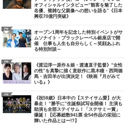
オフィシャルインタビュー“観客を魅了した
名優、複雑な父親像への想いを語る”《日本
興収70億円突破》
PR
オープン1周年を記念した特別イベントがサ
ムソナイト・ブラックレーベル銀座店で開
催 仕事も人生も自分らしく～笑顔あふれ
る特別対談～
PR
《渡辺淳一原作＆娘・渡邉直子監督》“女性
の性”を真摯に描く意欲作に黒木瞳・西岡德
馬・吉田羊が出演決定！《映画『月がみて
いる』》
PR
《祝59歳》日本中の【ステイサム愛】が大
暴走！ “勝手に”生誕祭試写会開催！ 主演も
助演も全部ステイサム！「ステサミー賞」
爆誕！【応募総数941票 全54作品の栄冠に
輝いた作品とはー!?】