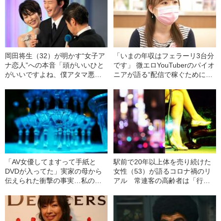
岡田将生（32）が明かす“女子ア
「いまの年収はフェラーリ3台分
ナ恋人”への本音「頭がいいひと
です」 微エロYouTuberのパイオ
がいいですよね、僕アタマ悪い
ニアが語る“配信で稼ぐために最
んで」《3人の元夫との交友録》
も必要なこと”
「AV女優してますって手紙と
駅前で20年以上体を売り続けた
DVDが入ってた」実家の母から
女性（53）が語るコロナ禍のリ
伝えられた衝撃の事実…私の素
アル 常連客の高齢者は「行か
性をバラした“意外な人物”とは
ない！死にたくない！」