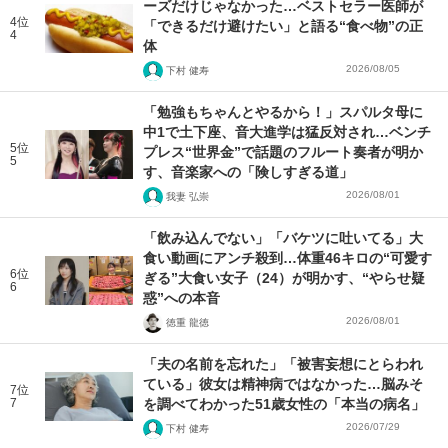
ーズだけじゃなかった…ベストセラー医師が
4位
「できるだけ避けたい」と語る“食べ物”の正
4
体
2026/08/05
下村 健寿
「勉強もちゃんとやるから！」スパルタ母に
中1で土下座、音大進学は猛反対され…ベンチ
5位
プレス“世界金”で話題のフルート奏者が明か
5
す、音楽家への「険しすぎる道」
2026/08/01
我妻 弘崇
「飲み込んでない」「バケツに吐いてる」大
食い動画にアンチ殺到…体重46キロの“可愛す
6位
ぎる”大食い女子（24）が明かす、“やらせ疑
6
惑”への本音
2026/08/01
徳重 龍徳
「夫の名前を忘れた」「被害妄想にとらわれ
ている」彼女は精神病ではなかった…脳みそ
7位
7
を調べてわかった51歳女性の「本当の病名」
2026/07/29
下村 健寿