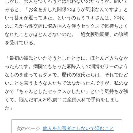
しかし、恋人をつくろうとは思わないのだろうか。聞いて
みると、「お金を介した関係のほうが気楽なんですよ」と
いう答えが返ってきた。というのもミユキさんは、20代
のころから性交痛に悩み挿入を伴うセックスで気持ちよく
なれたことがほとんどないのだ。「処女膜強靱症」の診断
を受けている。
「最初の彼氏といたそうとしたときに、ほとんど入らなか
ったんです。病院でもらった麻酔入りの潤滑ゼリーのよう
なものを使ってもダメで。歴代の彼氏たちは、それでひど
いことを言うような人たちではなかったんですが、私のな
かで『ちゃんとしたセックスがしたい』という気持ちが強
くて。悩んだすえ20代前半に産婦人科で手術をしまし
た」
次のページ
他人を加害者にしないで済むこと