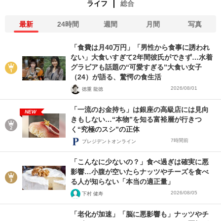
ライフ
総合
最新
24時間
週間
月間
写真
「食費は月40万円」「男性から食事に誘われ
ない」大食いすぎて2年間彼氏ができず…水着
グラビアも話題の“可愛すぎる”大食い女子
（24）が語る、驚愕の食生活
2026/08/01
徳重 龍徳
「一流のお金持ち」は銀座の高級店には見向
NEW
きもしない…“本物”を知る富裕層が行きつ
く“究極のスシ”の正体
7時間前
プレジデントオンライン
「こんなに少ないの？」食べ過ぎは確実に悪
影響…小腹が空いたらナッツやチーズを食べ
る人が知らない「本当の適正量」
2026/08/05
下村 健寿
「老化が加速」「脳に悪影響も」ナッツやチ