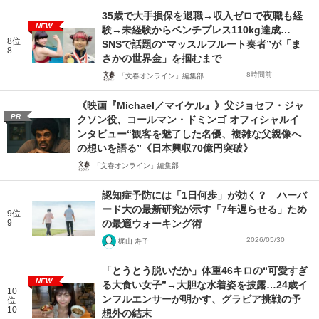
35歳で大手損保を退職→収入ゼロで夜職も経
NEW
験→未経験からベンチプレス110kg達成…
8位
SNSで話題の“マッスルフルート奏者”が「ま
8
さかの世界金」を掴むまで
8時間前
「文春オンライン」編集部
《映画『Michael／マイケル』》父ジョセフ・ジャ
PR
クソン役、コールマン・ドミンゴ オフィシャルイ
ンタビュー“観客を魅了した名優、複雑な父親像へ
の想いを語る”《日本興収70億円突破》
「文春オンライン」編集部
認知症予防には「1日何歩」が効く？ ハーバ
ード大の最新研究が示す「7年遅らせる」ため
9位
9
の最適ウォーキング術
2026/05/30
梶山 寿子
「とうとう脱いだか」体重46キロの“可愛すぎ
NEW
る大食い女子”→大胆な水着姿を披露…24歳イ
10
ンフルエンサーが明かす、グラビア挑戦の予
位
10
想外の結末