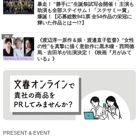
暴走！ “勝手に”生誕祭試写会開催！ 主演も
助演も全部ステイサム！「ステサミー賞」
爆誕！【応募総数941票 全54作品の栄冠に
輝いた作品とはー!?】
PR
《渡辺淳一原作＆娘・渡邉直子監督》“女性
の性”を真摯に描く意欲作に黒木瞳・西岡德
馬・吉田羊が出演決定！《映画『月がみて
いる』》
PRESENT & EVENT