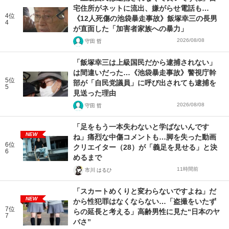
宅住所がネットに流出、嫌がらせ電話も…
4位
《12人死傷の池袋暴走事故》飯塚幸三の長男
4
が直面した「加害者家族への暴力」
2026/08/08
守田 哲
「飯塚幸三は上級国民だから逮捕されない」
は間違いだった…《池袋暴走事故》警視庁幹
5位
部が「自民党議員」に呼び出されても逮捕を
5
見送った理由
2026/08/08
守田 哲
「足をもう一本失わないと学ばないんです
NEW
ね」痛烈な中傷コメントも…脚を失った動画
6位
クリエイター（28）が「義足を見せる」と決
6
めるまで
11時間前
市川 はるひ
「スカートめくりと変わらないですよね」だ
NEW
から性犯罪はなくならない…「盗撮をいたず
7位
らの延長と考える」高齢男性に見た“日本のヤ
7
バさ”