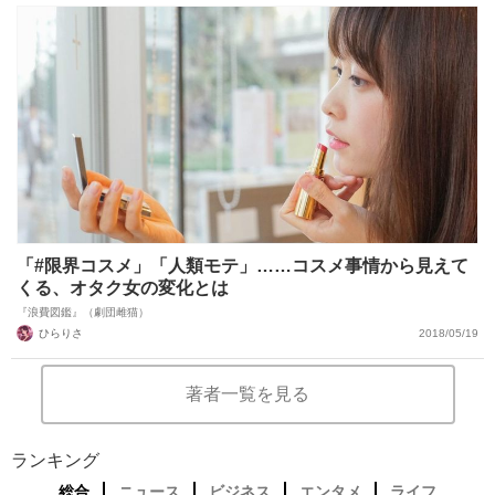
「#限界コスメ」「人類モテ」……コスメ事情から見えて
くる、オタク女の変化とは
『浪費図鑑』（劇団雌猫）
ひらりさ
2018/05/19
著者一覧を見る
ランキング
総合
ニュース
ビジネス
エンタメ
ライフ