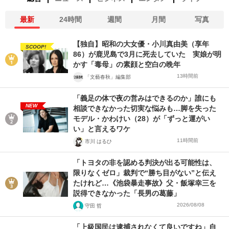
最新
24時間
週間
月間
写真
【独自】昭和の大女優・小川真由美（享年
SCOOP!
86）が鹿児島で3月に死去していた 実娘が明
かす「毒母」の素顔と空白の晩年
13時間前
「文藝春秋」編集部
「義足の体で夜の営みはできるのか」誰にも
NEW
相談できなかった切実な悩みも…脚を失った
モデル・かわけい（28）が「ずっと運がい
い」と言えるワケ
11時間前
市川 はるひ
「トヨタの非を認める判決が出る可能性は、
限りなくゼロ」裁判で“勝ち目がない”と伝え
たけれど…《池袋暴走事故》父・飯塚幸三を
説得できなかった「長男の葛藤」
2026/08/08
守田 哲
「上級国民は逮捕されなくて良いですね」自