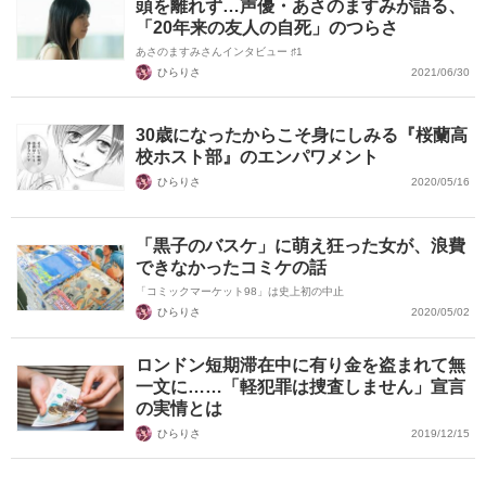
頭を離れず…声優・あさのますみが語る、
「20年来の友人の自死」のつらさ
あさのますみさんインタビュー ♯1
ひらりさ
2021/06/30
30歳になったからこそ身にしみる『桜蘭高
校ホスト部』のエンパワメント
ひらりさ
2020/05/16
「黒子のバスケ」に萌え狂った女が、浪費
できなかったコミケの話
「コミックマーケット98」は史上初の中止
ひらりさ
2020/05/02
ロンドン短期滞在中に有り金を盗まれて無
一文に……「軽犯罪は捜査しません」宣言
の実情とは
ひらりさ
2019/12/15