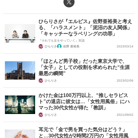
X（旧Twitter）
ひらりさが『エルピス』佐野亜裕美と考え
る、「ハラスメント」「泥沼の友人関係」
「キャッチーなラベリングの功罪」
『それでも女をやっていく』対談
ひらりさ
佐野 亜裕美
2023/03/14
「ほとんど男子校」だった東京大学で、
「女子」としての役割を求められた“生涯
最悪の瞬間”
ひらりさ
2023/02/06
かけた金は100万円以上、“推しセラピス
ト”の退店に彼女は…「女性用風俗」にハ
マった30代女性が得た「教訓」
ひらりさ
2021/09/02
耳元で「金で男を買った気分はどう？」
と…30代女性が2時間2万円の「女性用風