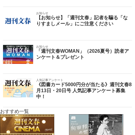
お知らせ
【お知らせ】「週刊文春」記者を騙る「な
りすましメール」にご注意ください
お知らせ
「週刊文春WOMAN」（2026夏号）読者ア
ンケート＆プレゼント
人気記事アンケート
《図書カード5000円分が当たる》週刊文春8
月13日・20日号 人気記事アンケート募集
中！
おすすめ一覧