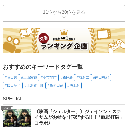
11位から20位を見る
おすすめのキーワードタグ一覧
#藤田晋
#三山凌輝
#高市早苗
#森岡毅
#城彰二
#内田有紀
#松田聖子
#玉木雄一郎
#亀和田武
#池上彰
SPECIAL
PR
《映画『シェルター』》ジェイソン・ステ
イサムがお盆を“打破”する!!《「眠眠打破」
コラボ》