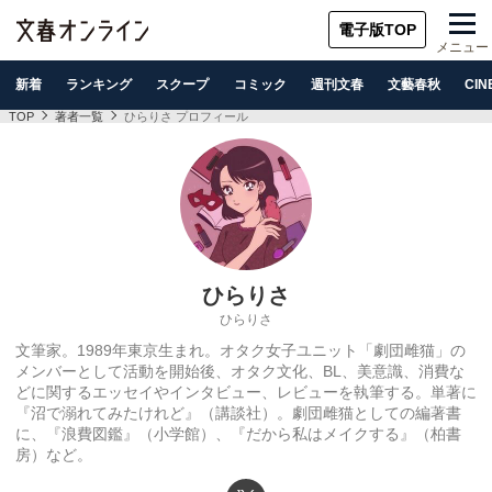
電子版TOP
メニュー
新着
ランキング
スクープ
コミック
週刊文春
文藝春秋
CIN
TOP
著者一覧
ひらりさ プロフィール
ひらりさ
ひらりさ
文筆家。1989年東京生まれ。オタク女子ユニット「劇団雌猫」の
メンバーとして活動を開始後、オタク文化、BL、美意識、消費な
どに関するエッセイやインタビュー、レビューを執筆する。単著に
『沼で溺れてみたけれど』（講談社）。劇団雌猫としての編著書
に、『浪費図鑑』（小学館）、『だから私はメイクする』（柏書
房）など。