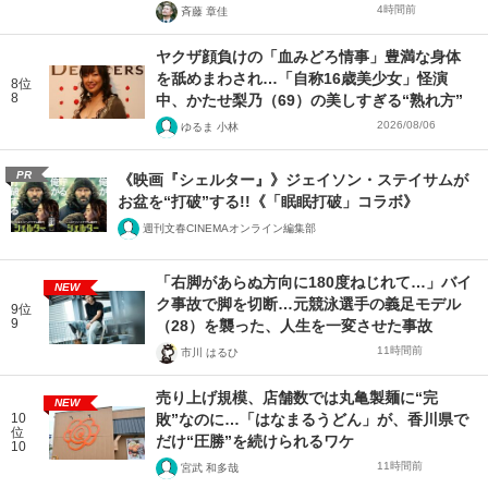
4時間前
斉藤 章佳
ヤクザ顔負けの「血みどろ情事」豊満な身体
を舐めまわされ…「自称16歳美少女」怪演
8位
8
中、かたせ梨乃（69）の美しすぎる“熟れ方”
2026/08/06
ゆるま 小林
PR
《映画『シェルター』》ジェイソン・ステイサムが
お盆を“打破”する!!《「眠眠打破」コラボ》
週刊文春CINEMAオンライン編集部
「右脚があらぬ方向に180度ねじれて…」バイ
NEW
ク事故で脚を切断…元競泳選手の義足モデル
9位
9
（28）を襲った、人生を一変させた事故
11時間前
市川 はるひ
売り上げ規模、店舗数では丸亀製麺に“完
NEW
10
敗”なのに…「はなまるうどん」が、香川県で
位
だけ“圧勝”を続けられるワケ
10
11時間前
宮武 和多哉