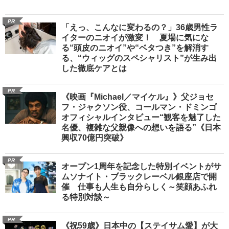
PR
「えっ、こんなに変わるの？」36歳男性ラ
イターのニオイが激変！ 夏場に気にな
る“頭皮のニオイ”や“ベタつき”を解消す
る、“ウィッグのスペシャリスト”が生み出
した徹底ケアとは
PR
《映画『Michael／マイケル』》父ジョセ
フ・ジャクソン役、コールマン・ドミンゴ
オフィシャルインタビュー“観客を魅了した
名優、複雑な父親像への想いを語る”《日本
興収70億円突破》
PR
オープン1周年を記念した特別イベントがサ
ムソナイト・ブラックレーベル銀座店で開
催 仕事も人生も自分らしく～笑顔あふれ
る特別対談～
PR
《祝59歳》日本中の【ステイサム愛】が大