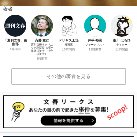
著者
「週刊文春」編
斉藤 章佳
ドリヤス工場
井手 裕彦
市川 はるひ
集部
西川口榎本クリニ
漫画家
ジャーナリスト
ライター
ック副院長（精神
4時間前
10時間前
11時間前
11時間前
保健福祉士・社会
福祉士）
4時間前
その他の著者を見る