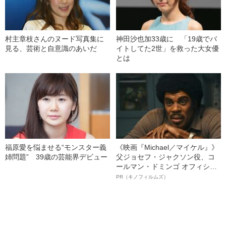
村主章枝さんのヌード写真集に
神田沙也加33歳に 「19歳でバ
見る、芸術と自意識のあいだ
イトしてた2世」を救った大女優
とは
福原愛を悩ませる“モンスター義
《映画『Michael／マイケル』》
姉問題” 39歳の芸能界デビュー
父ジョセフ・ジャクソン役、コ
ールマン・ドミンゴ オフィシャ
ルインタビュー“観客を魅了した
PR（キノフィルムズ）
名優、複雑な父親像への想いを
語る”《日本興収70億円突破》