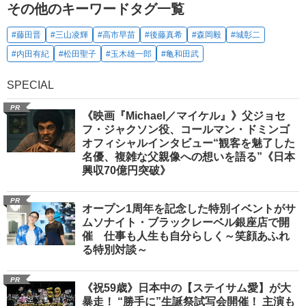
その他のキーワードタグ一覧
#藤田晋
#三山凌輝
#高市早苗
#後藤真希
#森岡毅
#城彰二
#内田有紀
#松田聖子
#玉木雄一郎
#亀和田武
SPECIAL
PR
《映画『Michael／マイケル』》父ジョセ
フ・ジャクソン役、コールマン・ドミンゴ
オフィシャルインタビュー“観客を魅了した
名優、複雑な父親像への想いを語る”《日本
興収70億円突破》
PR
オープン1周年を記念した特別イベントがサ
ムソナイト・ブラックレーベル銀座店で開
催 仕事も人生も自分らしく～笑顔あふれ
る特別対談～
PR
《祝59歳》日本中の【ステイサム愛】が大
暴走！ “勝手に”生誕祭試写会開催！ 主演も