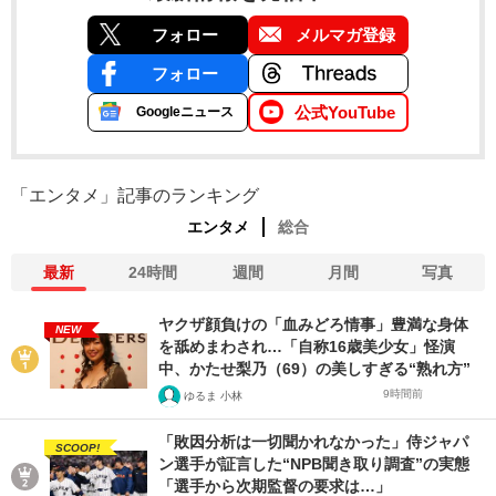
フォロー
メルマガ登録
フォロー
公式YouTube
Googleニュース
「エンタメ」記事のランキング
エンタメ
総合
最新
24時間
週間
月間
写真
ヤクザ顔負けの「血みどろ情事」豊満な身体
NEW
を舐めまわされ…「自称16歳美少女」怪演
中、かたせ梨乃（69）の美しすぎる“熟れ方”
9時間前
ゆるま 小林
「敗因分析は一切聞かれなかった」侍ジャパ
SCOOP!
ン選手が証言した“NPB聞き取り調査”の実態
「選手から次期監督の要求は…」