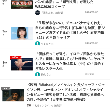
6位
パンの総括」…「週刊文春」が報じた
6
WBC2026スクープ
2026/08/05
「週刊文春」編集部
「生理が来ないの」チョコバナナをくわえ、
自らの経血を…“狂気すぎるJK”を熱演、旧ジ
7位
ャニーズ系アイドルの【推しの子】原菜乃華
7
（22）の早熟キャリア
2026/08/05
ゆるま 小林
「僕は根っこが違う。イロモノ団体から来た
NEW
んで」新日に所属しても“外様扱い”…それで
8位
もスターになった飯伏幸太（44）の「異色す
8
ぎるレスラー人生」
2時間前
飯伏 幸太
《映画『Michael／マイケル』》父ジョセフ・ジャ
PR
クソン役、コールマン・ドミンゴ オフィシャルイ
ンタビュー“観客を魅了した名優、複雑な父親像へ
の想いを語る”《日本興収70億円突破》
「文春オンライン」編集部