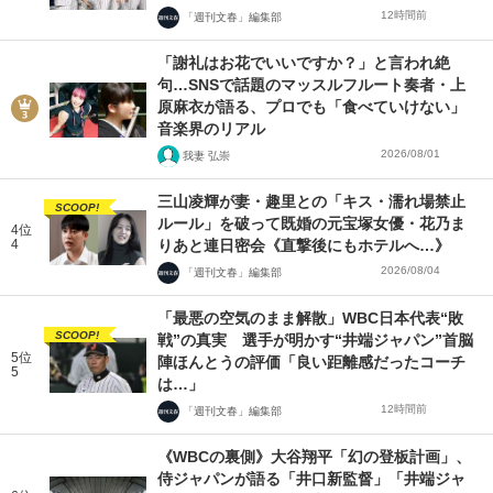
12時間前
「週刊文春」編集部
「謝礼はお花でいいですか？」と言われ絶
句…SNSで話題のマッスルフルート奏者・上
原麻衣が語る、プロでも「食べていけない」
音楽界のリアル
2026/08/01
我妻 弘崇
三山凌輝が妻・趣里との「キス・濡れ場禁止
SCOOP!
ルール」を破って既婚の元宝塚女優・花乃ま
4位
4
りあと連日密会《直撃後にもホテルへ…》
2026/08/04
「週刊文春」編集部
「最悪の空気のまま解散」WBC日本代表“敗
SCOOP!
戦”の真実 選手が明かす“井端ジャパン”首脳
5位
陣ほんとうの評価「良い距離感だったコーチ
5
は…」
12時間前
「週刊文春」編集部
《WBCの裏側》大谷翔平「幻の登板計画」、
侍ジャパンが語る「井口新監督」「井端ジャ