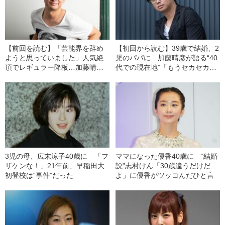
【前回を読む】「芸能界を辞め
【初回から読む】39歳で結婚、2
ようと思っていました」人気絶
児のパパに…加藤晴彦が語る“40
頂でレギュラー降板…加藤晴彦
代での現在地”「もうセカセカは
が初めて明かす“20年前の真相”
しないです」
3児の母、広末涼子40歳に 「フ
ママになった優香40歳に “結婚
ザケンな！」21年前、早稲田大
説”志村けん「30歳違うだけだ
初登校は“事件”だった
よ」に優香がツッコんだひと言