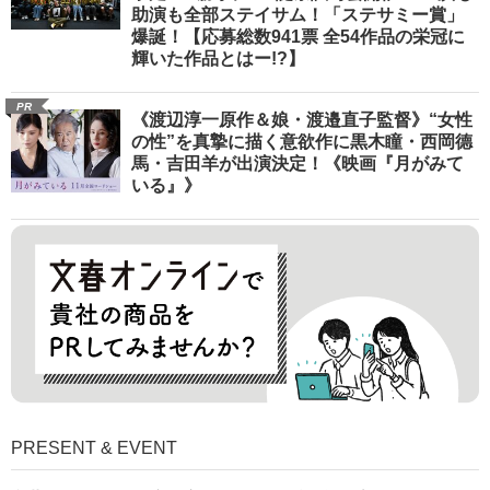
助演も全部ステイサム！「ステサミー賞」
爆誕！【応募総数941票 全54作品の栄冠に
輝いた作品とはー!?】
PR
《渡辺淳一原作＆娘・渡邉直子監督》“女性
の性”を真摯に描く意欲作に黒木瞳・西岡德
馬・吉田羊が出演決定！《映画『月がみて
いる』》
PRESENT & EVENT