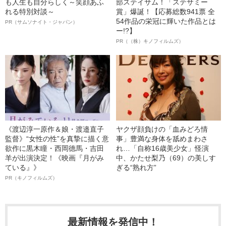
も人生も自分らしく～笑顔あふ
部ステイサム！「ステサミー
れる特別対談～
賞」爆誕！【応募総数941票 全
54作品の栄冠に輝いた作品とは
PR（サムソナイト・ジャパン）
ー!?】
PR（（株）キノフィルムズ）
《渡辺淳一原作＆娘・渡邉直子
ヤクザ顔負けの「血みどろ情
監督》“女性の性”を真摯に描く意
事」豊満な身体を舐めまわさ
欲作に黒木瞳・西岡德馬・吉田
れ…「自称16歳美少女」怪演
羊が出演決定！《映画『月がみ
中、かたせ梨乃（69）の美しす
ている』》
ぎる“熟れ方”
PR（キノフィルムズ）
最新情報を発信中！