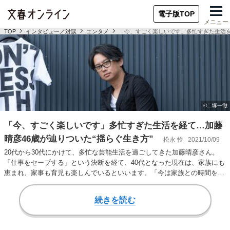
電子版TOP
メニュー
TOP
インタビュー／対談
エンタメ
「今、すごく楽しいです」多忙すぎた生活を
「今、すごく楽しいです」多忙すぎた生活を経て…加藤
晴彦46歳が辿りついた“揺らぐ生き方”
松永 怜
2021/10/09
20代から30代にかけて、多忙な芸能生活を過ごしてきた加藤晴彦さん。
「仕事をセーブする」という決断を経て、40代となった現在は、家族にも
恵まれ、家事も育児も楽しんでいるといいます。「今は家族との時間を大
切にしたい」…
続きを読む