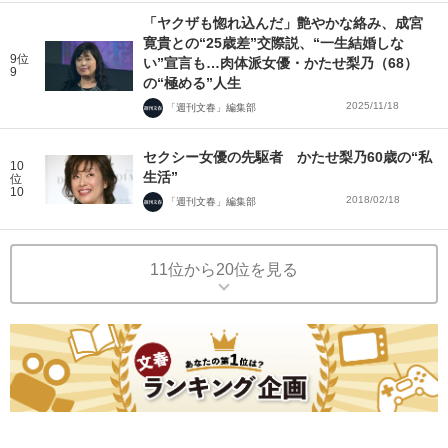
「ヤクザも惚れ込んだ」艶やかな絡み、成宮
寛貴との“25歳差”交際説、“一生結婚しな
9位
い”宣言も…肉体派女優・かたせ梨乃（68）
9
の“極める”人生
2025/11/18
「週刊文春」編集部
セクシー女優の先駆者 かたせ梨乃60歳の“私
10
生活”
位
10
2018/02/18
「週刊文春」編集部
11位から20位を見る