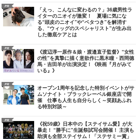
PR
「えっ、こんなに変わるの？」36歳男性ラ
イターのニオイが激変！ 夏場に気にな
る“頭皮のニオイ”や“ベタつき”を解消す
る、“ウィッグのスペシャリスト”が生み出
した徹底ケアとは
PR
《渡辺淳一原作＆娘・渡邉直子監督》“女性
の性”を真摯に描く意欲作に黒木瞳・西岡德
馬・吉田羊が出演決定！《映画『月がみて
いる』》
PR
オープン1周年を記念した特別イベントがサ
ムソナイト・ブラックレーベル銀座店で開
催 仕事も人生も自分らしく～笑顔あふれ
る特別対談～
PR
《祝59歳》日本中の【ステイサム愛】が大
暴走！ “勝手に”生誕祭試写会開催！ 主演も
助演も全部ステイサム！「ステサミー賞」