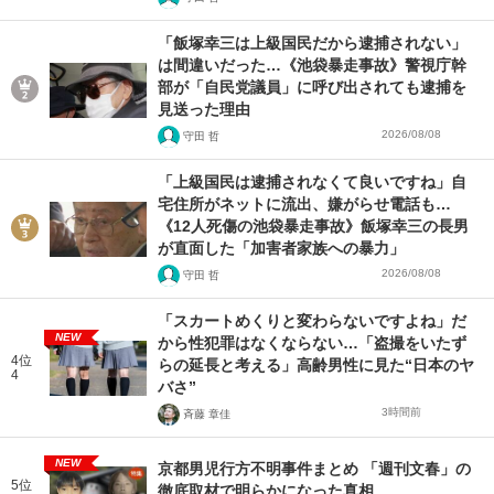
「飯塚幸三は上級国民だから逮捕されない」
は間違いだった…《池袋暴走事故》警視庁幹
部が「自民党議員」に呼び出されても逮捕を
見送った理由
2026/08/08
守田 哲
「上級国民は逮捕されなくて良いですね」自
宅住所がネットに流出、嫌がらせ電話も…
《12人死傷の池袋暴走事故》飯塚幸三の長男
が直面した「加害者家族への暴力」
2026/08/08
守田 哲
「スカートめくりと変わらないですよね」だ
NEW
から性犯罪はなくならない…「盗撮をいたず
4位
らの延長と考える」高齢男性に見た“日本のヤ
4
バさ”
3時間前
斉藤 章佳
NEW
京都男児行方不明事件まとめ 「週刊文春」の
5位
徹底取材で明らかになった真相