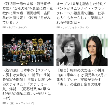
《渡辺淳一原作＆娘・渡邉直子
オープン1周年を記念した特別イ
監督》“女性の性”を真摯に描く意
ベントがサムソナイト・ブラッ
欲作に黒木瞳・西岡德馬・吉田
クレーベル銀座店で開催 仕事
羊が出演決定！《映画『月がみ
も人生も自分らしく～笑顔あふ
ている』》
れる特別対談～
PR（キノフィルムズ）
PR（サムソナイト・ジャパン）
《祝59歳》日本中の【ステイサ
【独自】昭和の大女優・小川真
ム愛】が大暴走！ “勝手に”生誕
由美（享年86）が鹿児島で3月に
祭試写会開催！ 主演も助演も全
死去していた 実娘が明かす
部ステイサム！「ステサミー
「毒母」の素顔と空白の晩年
賞」爆誕！【応募総数941票 全
54作品の栄冠に輝いた作品とは
ー!?】
PR（（株）キノフィルムズ）