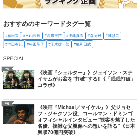
おすすめのキーワードタグ一覧
#藤田晋
#三山凌輝
#高市早苗
#後藤真希
#森岡毅
#城彰二
#内田有紀
#松田聖子
#玉木雄一郎
#亀和田武
SPECIAL
PR
《映画『シェルター』》ジェイソン・ステ
イサムがお盆を“打破”する!!《「眠眠打破」
コラボ》
PR
《映画『Michael／マイケル』》父ジョセ
フ・ジャクソン役、コールマン・ドミンゴ
オフィシャルインタビュー“観客を魅了した
名優、複雑な父親像への想いを語る”《日本
興収70億円突破》