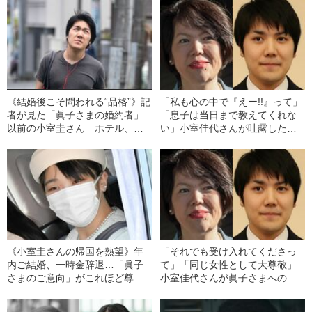
《結婚後こそ問われる“品格”》記
「私も心の中で『えー!!』って」
者が見た「眞子さまの婚約者」
「息子は当日まで教えてくれな
以前の小室圭さん ホテル、国
い」小室佳代さんが吐露した本
会図書館でみせた“鈍感力”
当の親子仲
《小室圭さんの帰国を熱望》年
「それでも受け入れてくださっ
内ご結婚、一時金辞退…「眞子
て」「同じ女性として大尊敬」
さまのご意向」がこれほど尊重
小室佳代さんが眞子さまへの想
される理由
いを語った日