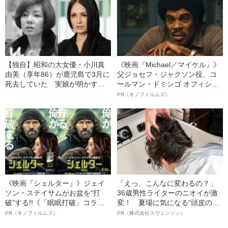
【独自】昭和の大女優・小川真
《映画『Michael／マイケル』》
由美（享年86）が鹿児島で3月に
父ジョセフ・ジャクソン役、コ
死去していた 実娘が明かす
ールマン・ドミンゴ オフィシャ
「毒母」の素顔と空白の晩年
ルインタビュー“観客を魅了した
PR（キノフィルムズ）
名優、複雑な父親像への想いを
語る”《日本興収70億円突破》
《映画『シェルター』》ジェイ
「えっ、こんなに変わるの？」
ソン・ステイサムがお盆を“打
36歳男性ライターのニオイが激
破”する!!《「眠眠打破」コラ
変！ 夏場に気になる“頭皮のニ
ボ》
オイ”や“ベタつき”を解消す
PR（キノフィルムズ）
PR（株式会社スヴェンソン）
る、“ウィッグのスペシャリス