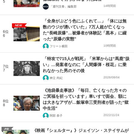
5
14時間前
「週刊文春」編集部
「全身がぶどう色にふくれて…」「体には無
NEW
数のウジが湧いていた」7万人超が亡くなっ
6位
た“長崎原爆”…被爆者が体験記「黒本」に綴
6
った“原爆の実態”
10時間前
フリート横田
「特攻で715人が戦死」「米軍からは“馬鹿”扱
い」…発案者なのに「人間爆弾・桜花」に乗
7位
7
れなかった男のその後
2026/08/04
神立 尚紀
《池袋暴走事故》「毎日、亡くなった方々の
ご冥福を祈っています」車いすで面会、額に
8位
は大きなアザが…飯塚幸三受刑者が語った“獄
8
中生活”
2022/11/24
阿部 恭子
PR
《映画『シェルター』》ジェイソン・ステイサムが