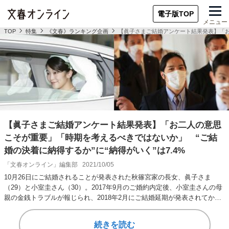
電子版TOP
メニュー
TOP
特集
《文春》ランキング企画
【眞子さまご結婚アンケート結果発表】「お
【眞子さまご結婚アンケート結果発表】「お二人の意思
こそが重要」「時期を考えるべきではないか」 “ご結
婚の決着に納得するか”に“納得がいく”は7.4%
「文春オンライン」編集部
2021/10/05
10月26日にご結婚されることが発表された秋篠宮家の長女、眞子さま
（29）と小室圭さん（30）。2017年9月のご婚約内定後、小室圭さんの母
親の金銭トラブルが報じられ、2018年2月にご結婚延期が発表されてから
約3…
続きを読む