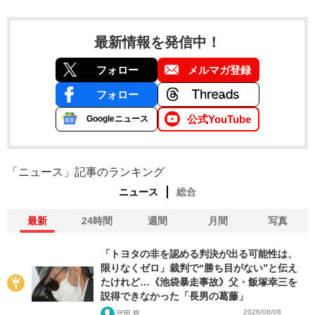
最新情報を発信中！
フォロー
メルマガ登録
フォロー
公式YouTube
Googleニュース
「ニュース」記事のランキング
ニュース
総合
最新
24時間
週間
月間
写真
「トヨタの非を認める判決が出る可能性は、
限りなくゼロ」裁判で“勝ち目がない”と伝え
たけれど…《池袋暴走事故》父・飯塚幸三を
説得できなかった「長男の葛藤」
2026/08/08
守田 哲