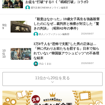
お盆を“打破”する!!《「眠眠打破」コラボ》
週刊文春CINEMAオンライン編集部
「殺意はなかった」19歳女子高生を強姦殺害
したのになぜ…裁判所と検察が対立した「驚
9位
9
きの判決」（昭和42年の事件）
2026/08/07
鉄人ノンフィクション編集部
3万8千人を“恐怖で支配”した男の正体は…
「神に代わりお前たちを罰する」日本で知ら
10
れていない“韓国版アウシュビッツ”の不条理
位
10
な結末
2026/08/07
大山 くまお
11位から20位を見る