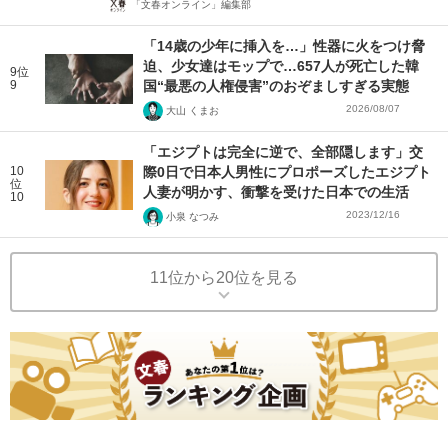
「文春オンライン」編集部
「14歳の少年に挿入を…」性器に火をつけ脅
迫、少女達はモップで…657人が死亡した韓
9位
9
国“最悪の人権侵害”のおぞましすぎる実態
2026/08/07
大山 くまお
「エジプトは完全に逆で、全部隠します」交
10
際0日で日本人男性にプロポーズしたエジプト
位
人妻が明かす、衝撃を受けた日本での生活
10
2023/12/16
小泉 なつみ
11位から20位を見る