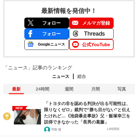
最新情報を発信中！
フォロー
メルマガ登録
フォロー
公式YouTube
Googleニュース
「ニュース」記事のランキング
ニュース
総合
最新
24時間
週間
月間
写真
「トヨタの非を認める判決が出る可能性は、
NEW
限りなくゼロ」裁判で“勝ち目がない”と伝え
たけれど…《池袋暴走事故》父・飯塚幸三を
説得できなかった「長男の葛藤」
13時間前
守田 哲