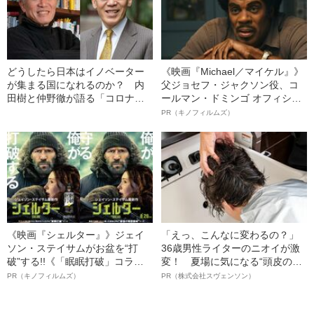
どうしたら日本はイノベーター
《映画『Michael／マイケル』》
が集まる国になれるのか？ 内
父ジョセフ・ジャクソン役、コ
田樹と仲野徹が語る「コロナ後
ールマン・ドミンゴ オフィシャ
の社会」
ルインタビュー“観客を魅了した
PR（キノフィルムズ）
名優、複雑な父親像への想いを
語る”《日本興収70億円突破》
《映画『シェルター』》ジェイ
「えっ、こんなに変わるの？」
ソン・ステイサムがお盆を“打
36歳男性ライターのニオイが激
破”する!!《「眠眠打破」コラ
変！ 夏場に気になる“頭皮のニ
ボ》
オイ”や“ベタつき”を解消す
PR（キノフィルムズ）
PR（株式会社スヴェンソン）
る、“ウィッグのスペシャリス
ト”が生み出した徹底ケアとは