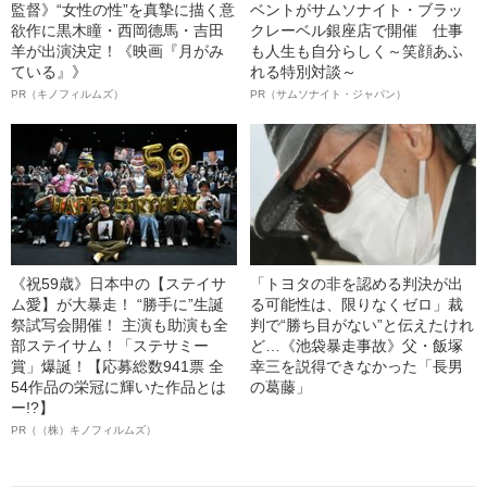
監督》“女性の性”を真摯に描く意
ベントがサムソナイト・ブラッ
欲作に黒木瞳・西岡德馬・吉田
クレーベル銀座店で開催 仕事
羊が出演決定！《映画『月がみ
も人生も自分らしく～笑顔あふ
ている』》
れる特別対談～
PR（キノフィルムズ）
PR（サムソナイト・ジャパン）
《祝59歳》日本中の【ステイサ
「トヨタの非を認める判決が出
ム愛】が大暴走！ “勝手に”生誕
る可能性は、限りなくゼロ」裁
祭試写会開催！ 主演も助演も全
判で“勝ち目がない”と伝えたけれ
部ステイサム！「ステサミー
ど…《池袋暴走事故》父・飯塚
賞」爆誕！【応募総数941票 全
幸三を説得できなかった「長男
54作品の栄冠に輝いた作品とは
の葛藤」
ー!?】
PR（（株）キノフィルムズ）