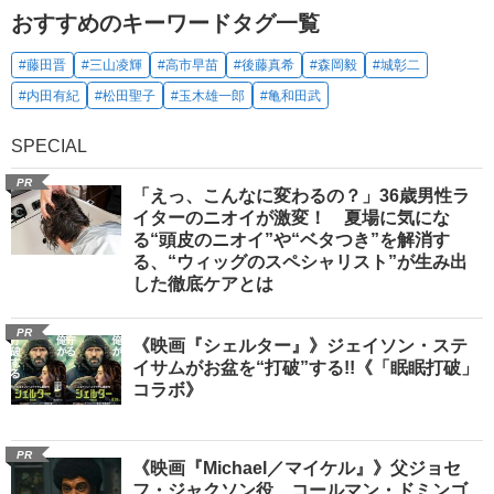
おすすめのキーワードタグ一覧
#藤田晋
#三山凌輝
#高市早苗
#後藤真希
#森岡毅
#城彰二
#内田有紀
#松田聖子
#玉木雄一郎
#亀和田武
SPECIAL
PR
「えっ、こんなに変わるの？」36歳男性ラ
イターのニオイが激変！ 夏場に気にな
る“頭皮のニオイ”や“ベタつき”を解消す
る、“ウィッグのスペシャリスト”が生み出
した徹底ケアとは
PR
《映画『シェルター』》ジェイソン・ステ
イサムがお盆を“打破”する!!《「眠眠打破」
コラボ》
PR
《映画『Michael／マイケル』》父ジョセ
フ・ジャクソン役、コールマン・ドミンゴ