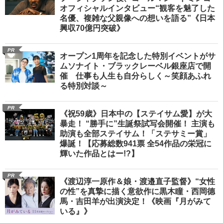
オフィシャルインタビュー“観客を魅了した
名優、複雑な父親像への想いを語る”《日本
興収70億円突破》
PR
オープン1周年を記念した特別イベントがサ
ムソナイト・ブラックレーベル銀座店で開
催 仕事も人生も自分らしく～笑顔あふれ
る特別対談～
PR
《祝59歳》日本中の【ステイサム愛】が大
暴走！ “勝手に”生誕祭試写会開催！ 主演も
助演も全部ステイサム！「ステサミー賞」
爆誕！【応募総数941票 全54作品の栄冠に
輝いた作品とはー!?】
PR
《渡辺淳一原作＆娘・渡邉直子監督》“女性
の性”を真摯に描く意欲作に黒木瞳・西岡德
馬・吉田羊が出演決定！《映画『月がみて
いる』》