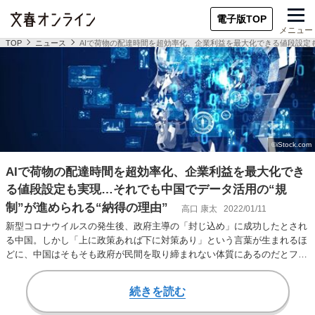
電子版TOP
メニュー
TOP
ニュース
AIで荷物の配達時間を超効率化、企業利益を最大化できる値段設定も
AIで荷物の配達時間を超効率化、企業利益を最大化でき
る値段設定も実現…それでも中国でデータ活用の“規
制”が進められる“納得の理由”
高口 康太
2022/01/11
新型コロナウイルスの発生後、政府主導の「封じ込め」に成功したとされ
る中国。しかし「上に政策あれば下に対策あり」という言葉が生まれるほ
どに、中国はそもそも政府が民間を取り締まれない体質にあるのだとフリ
ージャーナリスト…
続きを読む