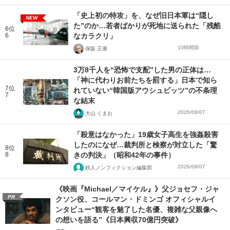
「史上初の特攻」を、なぜ旧日本軍は“隠し
NEW
た”のか…若者ばかりが死地に送られた「残酷
6位
6
なカラクリ」
10時間前
保阪 正康
3万8千人を“恐怖で支配”した男の正体は…
「神に代わりお前たちを罰する」日本で知ら
7位
れていない“韓国版アウシュビッツ”の不条理
7
な結末
2026/08/07
大山 くまお
「殺意はなかった」19歳女子高生を強姦殺害
したのになぜ…裁判所と検察が対立した「驚
8位
8
きの判決」（昭和42年の事件）
2026/08/07
鉄人ノンフィクション編集部
《映画『Michael／マイケル』》父ジョセフ・ジャ
PR
クソン役、コールマン・ドミンゴ オフィシャルイ
ンタビュー“観客を魅了した名優、複雑な父親像へ
の想いを語る”《日本興収70億円突破》