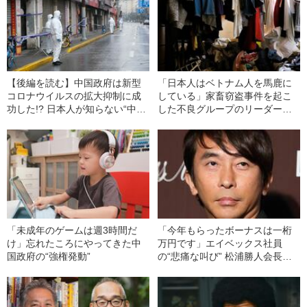
【後編を読む】中国政府は新型
「日本人はベトナム人を馬鹿に
コロナウイルスの拡大抑制に成
している」家畜窃盗事件を起こ
功した!? 日本人が知らない“中国
した不良グループのリーダーが
式ロックダウン”の“知られざる真
明かした“悲しすぎる犯行動
実”
機”《勃興する外国人マフィア》
「未成年のゲームは週3時間だ
「今年もらったボーナスは一桁
け」忘れたころにやってきた中
万円です」エイベックス社員
国政府の“強権発動”
の“悲痛な叫び” 松浦勝人会長
は“車・美食・NFT”の自由すぎる
セレブ生活《質問状にYouTube
で生回答》