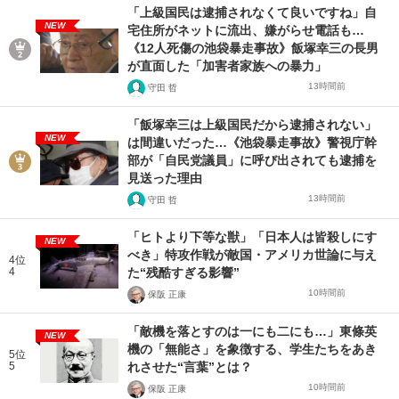
「上級国民は逮捕されなくて良いですね」自
NEW
宅住所がネットに流出、嫌がらせ電話も…
《12人死傷の池袋暴走事故》飯塚幸三の長男
が直面した「加害者家族への暴力」
13時間前
守田 哲
「飯塚幸三は上級国民だから逮捕されない」
NEW
は間違いだった…《池袋暴走事故》警視庁幹
部が「自民党議員」に呼び出されても逮捕を
見送った理由
13時間前
守田 哲
「ヒトより下等な獣」「日本人は皆殺しにす
NEW
べき」特攻作戦が敵国・アメリカ世論に与え
4位
4
た“残酷すぎる影響”
10時間前
保阪 正康
「敵機を落とすのは一にも二にも…」東條英
NEW
機の「無能さ」を象徴する、学生たちをあき
5位
5
れさせた“言葉”とは？
10時間前
保阪 正康