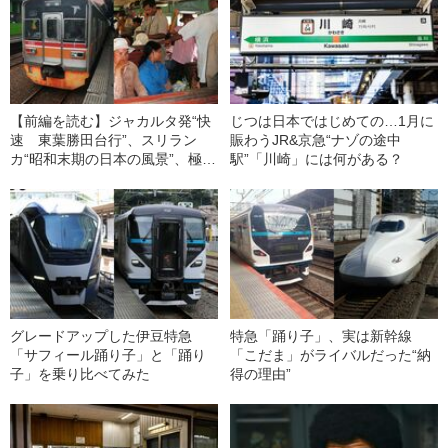
【前編を読む】ジャカルタ発“快
じつは日本ではじめての…1月に
速 東葉勝田台行”、スリラン
賑わうJR&京急“ナゾの途中
カ“昭和末期の日本の風景”、極ま
駅”「川崎」には何がある？
る3密…もはやなつかしい？ 思
わず二度見してしまう“アジアの
駅”
グレードアップした伊豆特急
特急「踊り子」、実は新幹線
「サフィール踊り子」と「踊り
「こだま」がライバルだった“納
子」を乗り比べてみた
得の理由”