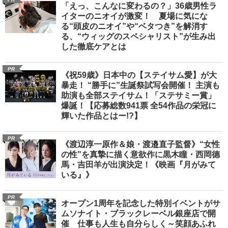
「えっ、こんなに変わるの？」36歳男性ラ
イターのニオイが激変！ 夏場に気にな
る“頭皮のニオイ”や“ベタつき”を解消す
る、“ウィッグのスペシャリスト”が生み出
した徹底ケアとは
PR
《祝59歳》日本中の【ステイサム愛】が大
暴走！ “勝手に”生誕祭試写会開催！ 主演も
助演も全部ステイサム！「ステサミー賞」
爆誕！【応募総数941票 全54作品の栄冠に
輝いた作品とはー!?】
PR
《渡辺淳一原作＆娘・渡邉直子監督》“女性
の性”を真摯に描く意欲作に黒木瞳・西岡德
馬・吉田羊が出演決定！《映画『月がみて
いる』》
PR
オープン1周年を記念した特別イベントがサ
ムソナイト・ブラックレーベル銀座店で開
催 仕事も人生も自分らしく～笑顔あふれ