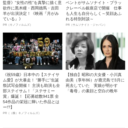
監督》“女性の性”を真摯に描く意
ベントがサムソナイト・ブラッ
欲作に黒木瞳・西岡德馬・吉田
クレーベル銀座店で開催 仕事
羊が出演決定！《映画『月がみ
も人生も自分らしく～笑顔あふ
ている』》
れる特別対談～
PR（キノフィルムズ）
PR（サムソナイト・ジャパン）
《祝59歳》日本中の【ステイサ
【独自】昭和の大女優・小川真
ム愛】が大暴走！ “勝手に”生誕
由美（享年86）が鹿児島で3月に
祭試写会開催！ 主演も助演も全
死去していた 実娘が明かす
部ステイサム！「ステサミー
「毒母」の素顔と空白の晩年
賞」爆誕！【応募総数941票 全
54作品の栄冠に輝いた作品とは
ー!?】
PR（（株）キノフィルムズ）