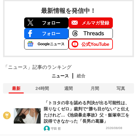
最新情報を発信中！
フォロー
メルマガ登録
フォロー
公式YouTube
Googleニュース
「ニュース」記事のランキング
ニュース
総合
最新
24時間
週間
月間
写真
「トヨタの非を認める判決が出る可能性は、
限りなくゼロ」裁判で“勝ち目がない”と伝え
たけれど…《池袋暴走事故》父・飯塚幸三を
説得できなかった「長男の葛藤」
2026/08/08
守田 哲