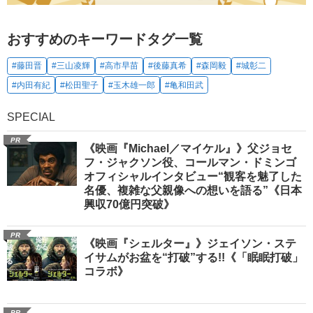
おすすめのキーワードタグ一覧
#藤田晋
#三山凌輝
#高市早苗
#後藤真希
#森岡毅
#城彰二
#内田有紀
#松田聖子
#玉木雄一郎
#亀和田武
SPECIAL
PR
《映画『Michael／マイケル』》父ジョセ
フ・ジャクソン役、コールマン・ドミンゴ
オフィシャルインタビュー“観客を魅了した
名優、複雑な父親像への想いを語る”《日本
興収70億円突破》
PR
《映画『シェルター』》ジェイソン・ステ
イサムがお盆を“打破”する!!《「眠眠打破」
コラボ》
PR