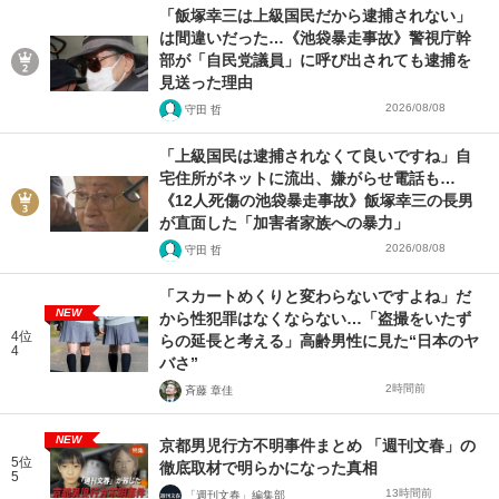
「飯塚幸三は上級国民だから逮捕されない」
は間違いだった…《池袋暴走事故》警視庁幹
部が「自民党議員」に呼び出されても逮捕を
見送った理由
2026/08/08
守田 哲
「上級国民は逮捕されなくて良いですね」自
宅住所がネットに流出、嫌がらせ電話も…
《12人死傷の池袋暴走事故》飯塚幸三の長男
が直面した「加害者家族への暴力」
2026/08/08
守田 哲
「スカートめくりと変わらないですよね」だ
NEW
から性犯罪はなくならない…「盗撮をいたず
4位
らの延長と考える」高齢男性に見た“日本のヤ
4
バさ”
2時間前
斉藤 章佳
NEW
京都男児行方不明事件まとめ 「週刊文春」の
5位
徹底取材で明らかになった真相
5
13時間前
「週刊文春」編集部