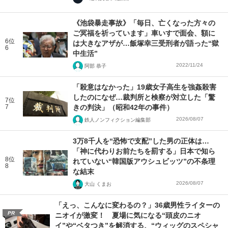
《池袋暴走事故》「毎日、亡くなった方々の
ご冥福を祈っています」車いすで面会、額に
6位
は大きなアザが…飯塚幸三受刑者が語った“獄
6
中生活”
2022/11/24
阿部 恭子
「殺意はなかった」19歳女子高生を強姦殺害
したのになぜ…裁判所と検察が対立した「驚
7位
7
きの判決」（昭和42年の事件）
2026/08/07
鉄人ノンフィクション編集部
3万8千人を“恐怖で支配”した男の正体は…
「神に代わりお前たちを罰する」日本で知ら
8位
れていない“韓国版アウシュビッツ”の不条理
8
な結末
2026/08/07
大山 くまお
「えっ、こんなに変わるの？」36歳男性ライターの
PR
ニオイが激変！ 夏場に気になる“頭皮のニオ
イ”や“ベタつき”を解消する、“ウィッグのスペシャ