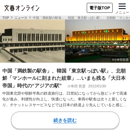
電子版TOP
メニュー
TOP
ニュース
中国「満鉄製の駅舎」、韓国「東京駅っぽい駅」、北朝鮮「マンホー
中国「満鉄製の駅舎」、韓国「東京駅っぽい駅」、北朝
鮮「マンホールに刻まれた紋章」…いまも残る「大日本
帝国」時代の“アジアの駅”
小牟田 哲彦
2022/01/30
中国東北部や朝鮮半島の鉄道旅行は、21世紀になってから急ピッチで高速
化が進み、利便性が向上し、快適になった。車両や駅舎は次々と新しくな
り、チケットレスサービスなどでは日本の鉄道より先んじていると感じる
ことさえある。…
続きを読む