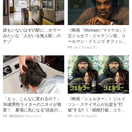
誰もいないはずの駅に…ホラー
《映画『Michael／マイケル』》
みたいな「人がいる無人駅」の
父ジョセフ・ジャクソン役、コ
ナゾ
ールマン・ドミンゴ オフィシャ
ルインタビュー“観客を魅了した
PR（キノフィルムズ）
名優、複雑な父親像への想いを
語る”《日本興収70億円突破》
「えっ、こんなに変わるの？」
《映画『シェルター』》ジェイ
36歳男性ライターのニオイが激
ソン・ステイサムがお盆を“打
変！ 夏場に気になる“頭皮のニ
破”する!!《「眠眠打破」コラ
オイ”や“ベタつき”を解消す
ボ》
PR（株式会社スヴェンソン）
PR（キノフィルムズ）
る、“ウィッグのスペシャリス
ト”が生み出した徹底ケアとは