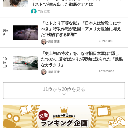
リスト”が生み出した徹底ケアとは
二瓶 仁志
「ヒトより下等な獣」「日本人は皆殺しにす
べき」特攻作戦が敵国・アメリカ世論に与え
9位
9
た“残酷すぎる影響”
2026/08/08
保阪 正康
「史上初の特攻」を、なぜ旧日本軍は“隠し
10
た”のか…若者ばかりが死地に送られた「残酷
位
なカラクリ」
10
2026/08/08
保阪 正康
11位から20位を見る