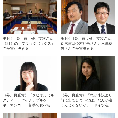
第166回芥川賞 砂川文次さん
第166回芥川賞は砂川文次さん、
（31）の「ブラックボックス」
直木賞は今村翔吾さんと米澤穂
の受賞が決まる
信さんの受賞決まる
《芥川賞受賞》「タピオカミル
《芥川賞受賞》「私が小説より
クティー、パイナップルケー
前に出てしまうのは、なんか違
キ、マンゴー…苦手で食べられ
うんじゃないか」 ドイツ在住
ません」 台湾出身の作家、李
の石沢麻依が“距離”を大切にする
琴峰が感じたカテゴライズの“痛
理由