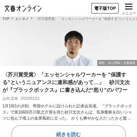
電子版TOP
メニュー
TOP
エンタメ
〈芥川賞受賞〉「エッセンシャルワーカーを ”保護する”というニ
〈芥川賞受賞〉「エッセンシャルワーカーを ”保護す
る”というニュアンスに違和感があって…」 砂川文次
が『ブラックボックス』に書き込んだ“怒り”のパワー
山内 宏泰
2022/01/21
1月19日の夕刻、帝国ホテルに設けられた記者会見場。『ブラックボック
ス』で第166回芥川龍之介賞を得た砂川文次さんは、長身痩躯を白いシャ
ツに包んで壇上の金屏風前に立った。 かくも爽やかな人だったかと驚い
た。 という…
続きを読む