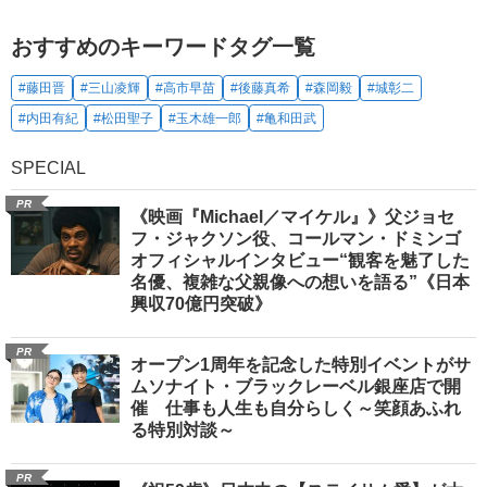
おすすめのキーワードタグ一覧
#藤田晋
#三山凌輝
#高市早苗
#後藤真希
#森岡毅
#城彰二
#内田有紀
#松田聖子
#玉木雄一郎
#亀和田武
SPECIAL
PR
《映画『Michael／マイケル』》父ジョセ
フ・ジャクソン役、コールマン・ドミンゴ
オフィシャルインタビュー“観客を魅了した
名優、複雑な父親像への想いを語る”《日本
興収70億円突破》
PR
オープン1周年を記念した特別イベントがサ
ムソナイト・ブラックレーベル銀座店で開
催 仕事も人生も自分らしく～笑顔あふれ
る特別対談～
PR