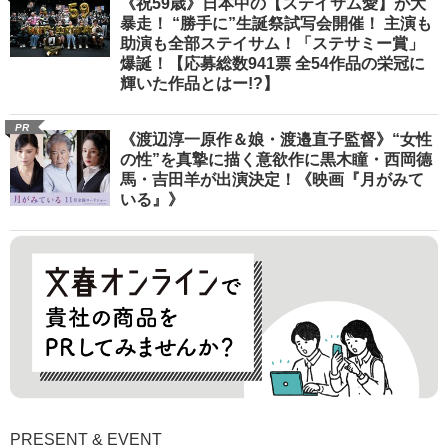
《祝59歳》日本中の【ステイサム愛】が大
暴走！ “勝手に”生誕祭試写会開催！ 主演も
助演も全部ステイサム！「ステサミー賞」
爆誕！【応募総数941票 全54作品の栄冠に
輝いた作品とはー!?】
PR
《渡辺淳一原作＆娘・渡邉直子監督》“女性
の性”を真摯に描く意欲作に黒木瞳・西岡德
馬・吉田羊が出演決定！《映画『月がみて
いる』》
PRESENT & EVENT