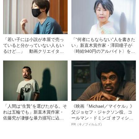
み”
「若い子には小説が本屋で売っ
「“何者にもならない”人を書きた
ていると分かっていない人もい
い」新直木賞作家・澤田瞳子が
るけど…」 動画クリエイター
〈時給940円のアルバイト〉を
けんごさんが、小説紹介を“ビジ
15年続ける理由
ネス”にしない理由
「人間は“生贄”を選びたがる。そ
《映画『Michael／マイケル』》
れは五輪でも」新直木賞作家・
父ジョセフ・ジャクソン役、コ
佐藤究が凄惨な暴力描写に込め
ールマン・ドミンゴ オフィシャ
た思い
ルインタビュー“観客を魅了した
PR（キノフィルムズ）
名優、複雑な父親像への想いを
語る”《日本興収70億円突破》