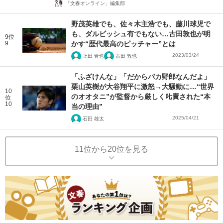
「文春オンライン」編集部
野茂英雄でも、佐々木主浩でも、藤川球児で
も、ダルビッシュ有でもない…古田敦也が明
9位
9
かす“歴代最高のピッチャー”とは
2023/03/24
上田 晋也
古田 敦也
「ふざけんな」「だからバカ野郎なんだよ」
栗山英樹が大谷翔平に激怒→大騒動に…“世界
10
のオオタニ”が監督から厳しく𠮟責された“本
位
10
当の理由”
2025/04/21
石田 雄太
11位から20位を見る