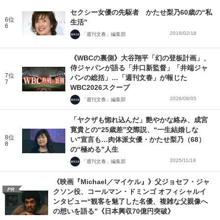
セクシー女優の先駆者 かたせ梨乃60歳の“私
6位
生活”
6
2018/02/18
「週刊文春」編集部
《WBCの裏側》大谷翔平「幻の登板計画」、
侍ジャパンが語る「井口新監督」「井端ジャ
7位
パンの総括」…「週刊文春」が報じた
7
WBC2026スクープ
2026/08/05
「週刊文春」編集部
「ヤクザも惚れ込んだ」艶やかな絡み、成宮
寛貴との“25歳差”交際説、“一生結婚しな
8位
い”宣言も…肉体派女優・かたせ梨乃（68）
8
の“極める”人生
2025/11/18
「週刊文春」編集部
《映画『Michael／マイケル』》父ジョセフ・ジャ
PR
クソン役、コールマン・ドミンゴ オフィシャルイ
ンタビュー“観客を魅了した名優、複雑な父親像へ
の想いを語る”《日本興収70億円突破》