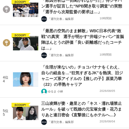
「敗因分析は一切聞かれなかった」侍ジャパ
SCOOP!
ン選手が証言した“NPB聞き取り調査”の実態
「選手から次期監督の要求は…」
10時間前
「週刊文春」編集部
「最悪の空気のまま解散」WBC日本代表“敗
SCOOP!
戦”の真実 選手が明かす“井端ジャパン”首脳
陣ほんとうの評価「良い距離感だったコーチ
は…」
10時間前
「週刊文春」編集部
「生理が来ないの」チョコバナナをくわえ、
自らの経血を…“狂気すぎるJK”を熱演、旧ジ
4位
ャニーズ系アイドルの【推しの子】原菜乃華
4
（22）の早熟キャリア
2026/08/05
ゆるま 小林
三山凌輝が妻・趣里との「キス・濡れ場禁止
SCOOP!
ルール」を破って既婚の元宝塚女優・花乃ま
5位
5
りあと連日密会《直撃後にもホテルへ…》
2026/08/04
「週刊文春」編集部