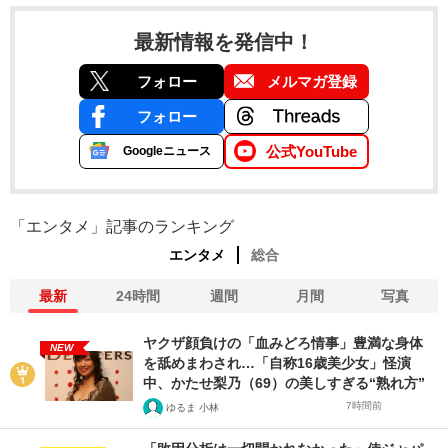
最新情報を発信中！
フォロー
メルマガ登録
フォロー
公式YouTube
Googleニュース
「エンタメ」記事のランキング
エンタメ
総合
最新
24時間
週間
月間
写真
ヤクザ顔負けの「血みどろ情事」豊満な身体
NEW
を舐めまわされ…「自称16歳美少女」怪演
中、かたせ梨乃（69）の美しすぎる“熟れ方”
7時間前
ゆるま 小林