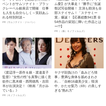
ベントがサムソナイト・ブラッ
ム愛】が大暴走！ “勝手に”生誕
クレーベル銀座店で開催 仕事
祭試写会開催！ 主演も助演も全
も人生も自分らしく～笑顔あふ
部ステイサム！「ステサミー
れる特別対談～
賞」爆誕！【応募総数941票 全
54作品の栄冠に輝いた作品とは
PR（サムソナイト・ジャパン）
ー!?】
PR（（株）キノフィルムズ）
《渡辺淳一原作＆娘・渡邉直子
ヤクザ顔負けの「血みどろ情
監督》“女性の性”を真摯に描く意
事」豊満な身体を舐めまわさ
欲作に黒木瞳・西岡德馬・吉田
れ…「自称16歳美少女」怪演
羊が出演決定！《映画『月がみ
中、かたせ梨乃（69）の美しす
ている』》
ぎる“熟れ方”
PR（キノフィルムズ）