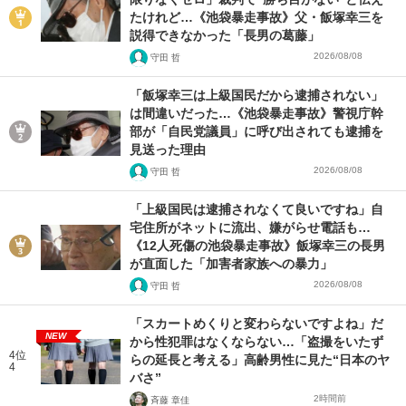
たけれど…《池袋暴走事故》父・飯塚幸三を
説得できなかった「長男の葛藤」
2026/08/08
守田 哲
「飯塚幸三は上級国民だから逮捕されない」
は間違いだった…《池袋暴走事故》警視庁幹
部が「自民党議員」に呼び出されても逮捕を
見送った理由
2026/08/08
守田 哲
「上級国民は逮捕されなくて良いですね」自
宅住所がネットに流出、嫌がらせ電話も…
《12人死傷の池袋暴走事故》飯塚幸三の長男
が直面した「加害者家族への暴力」
2026/08/08
守田 哲
「スカートめくりと変わらないですよね」だ
NEW
から性犯罪はなくならない…「盗撮をいたず
4位
らの延長と考える」高齢男性に見た“日本のヤ
4
バさ”
2時間前
斉藤 章佳