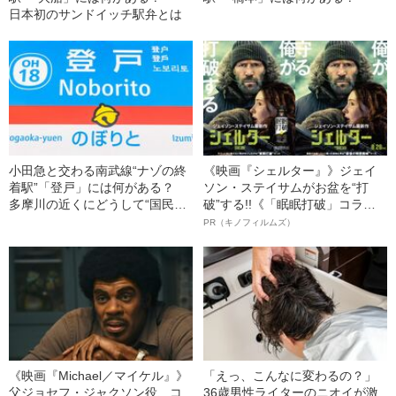
日本初のサンドイッチ駅弁とは
小田急と交わる南武線“ナゾの終
《映画『シェルター』》ジェイ
着駅”「登戸」には何がある？
ソン・ステイサムがお盆を“打
多摩川の近くにどうして“国民的
破”する!!《「眠眠打破」コラ
ロボ”が…
ボ》
PR（キノフィルムズ）
《映画『Michael／マイケル』》
「えっ、こんなに変わるの？」
父ジョセフ・ジャクソン役、コ
36歳男性ライターのニオイが激