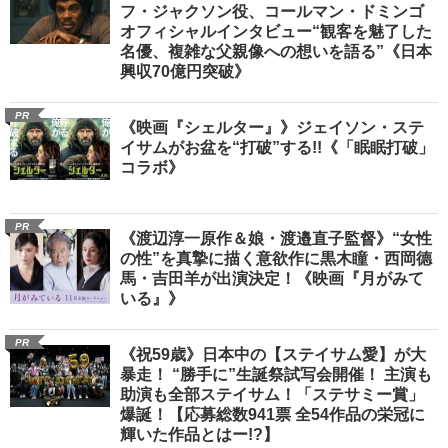
フ・ジャクソン役、コールマン・ドミンゴ
オフィシャルインタビュー“観客を魅了した
名優、複雑な父親像への想いを語る”《日本
興収70億円突破》
PR
《映画『シェルター』》ジェイソン・ステ
イサムがお盆を“打破”する!!《「眠眠打破」
コラボ》
PR
《渡辺淳一原作＆娘・渡邉直子監督》“女性
の性”を真摯に描く意欲作に黒木瞳・西岡德
馬・吉田羊が出演決定！《映画『月がみて
いる』》
PR
《祝59歳》日本中の【ステイサム愛】が大
暴走！ “勝手に”生誕祭試写会開催！ 主演も
助演も全部ステイサム！「ステサミー賞」
爆誕！【応募総数941票 全54作品の栄冠に
輝いた作品とはー!?】