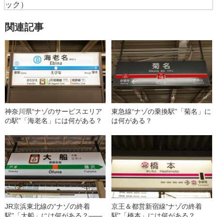
ック）
関連記事
神奈川県“ナゾのサービスエリア
東急線“ナゾの乗換駅”「菊名」に
の駅”「海老名」には何がある？
は何がある？
JR京浜東北線の“ナゾの終着
京王＆都営新宿線“ナゾの終着
駅”「大船」には何がある？――
駅”「橋本」には何がある？