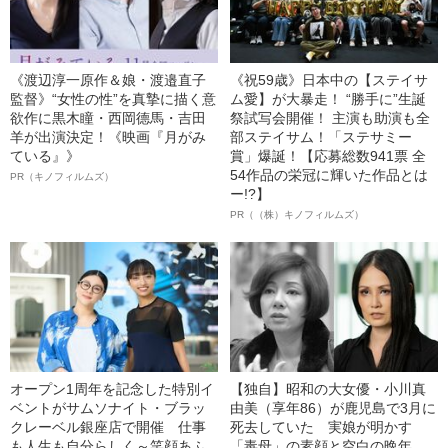
《渡辺淳一原作＆娘・渡邉直子
《祝59歳》日本中の【ステイサ
監督》“女性の性”を真摯に描く意
ム愛】が大暴走！ “勝手に”生誕
欲作に黒木瞳・西岡德馬・吉田
祭試写会開催！ 主演も助演も全
羊が出演決定！《映画『月がみ
部ステイサム！「ステサミー
ている』》
賞」爆誕！【応募総数941票 全
54作品の栄冠に輝いた作品とは
PR（キノフィルムズ）
ー!?】
PR（（株）キノフィルムズ）
オープン1周年を記念した特別イ
【独自】昭和の大女優・小川真
ベントがサムソナイト・ブラッ
由美（享年86）が鹿児島で3月に
クレーベル銀座店で開催 仕事
死去していた 実娘が明かす
も人生も自分らしく～笑顔あふ
「毒母」の素顔と空白の晩年