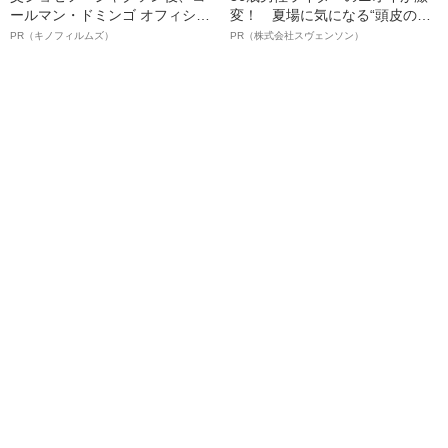
ールマン・ドミンゴ オフィシャ
変！ 夏場に気になる“頭皮のニ
ルインタビュー“観客を魅了した
オイ”や“ベタつき”を解消す
PR（キノフィルムズ）
PR（株式会社スヴェンソン）
名優、複雑な父親像への想いを
る、“ウィッグのスペシャリス
語る”《日本興収70億円突破》
ト”が生み出した徹底ケアとは