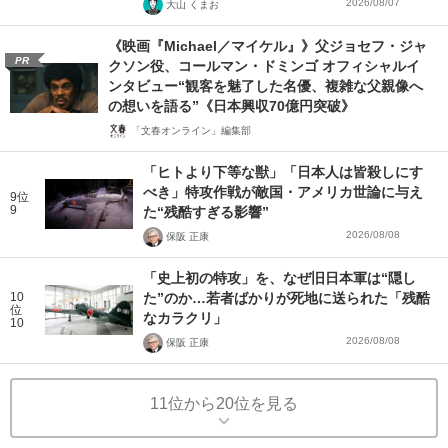
2026/08/07
大山 くまお
《映画『Michael／マイケル』》父ジョセフ・ジャ
PR
クソン役、コールマン・ドミンゴ オフィシャルイ
ンタビュー“観客を魅了した名優、複雑な父親像へ
の想いを語る”《日本興収70億円突破》
「文春オンライン」編集部
「ヒトより下等な獣」「日本人は皆殺しにす
べき」特攻作戦が敵国・アメリカ世論に与え
9位
9
た“残酷すぎる影響”
2026/08/08
保阪 正康
「史上初の特攻」を、なぜ旧日本軍は“隠し
10
た”のか…若者ばかりが死地に送られた「残酷
位
なカラクリ」
10
2026/08/08
保阪 正康
11位から20位を見る