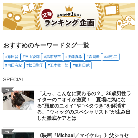
おすすめのキーワードタグ一覧
#藤田晋
#三山凌輝
#高市早苗
#後藤真希
#森岡毅
#城彰二
#内田有紀
#松田聖子
#玉木雄一郎
#亀和田武
SPECIAL
PR
「えっ、こんなに変わるの？」36歳男性ラ
イターのニオイが激変！ 夏場に気にな
る“頭皮のニオイ”や“ベタつき”を解消す
る、“ウィッグのスペシャリスト”が生み出
した徹底ケアとは
PR
《映画『Michael／マイケル』》父ジョセ