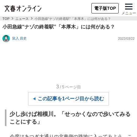
電子版TOP
メニュー
TOP
ニュース
小田急線“ナゾの終着駅”「本厚木」には何がある？
小田急線“ナゾの終着駅”「本厚木」には何がある？
鼠入 昌史
2022/03/22
3
/5
ページ目
この記事を1ページ目から読む
少し歩けば相模川。「せっかくなので歩いてみる
ことにする」
今度はあつぎ大通りの北東側の路地に入ってみよう。こ