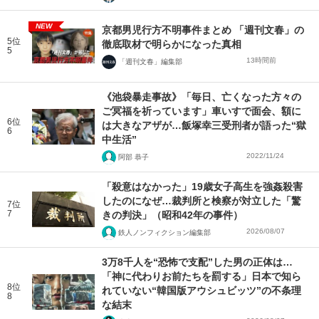
NEW
京都男児行方不明事件まとめ 「週刊文春」の
5位
徹底取材で明らかになった真相
5
13時間前
「週刊文春」編集部
《池袋暴走事故》「毎日、亡くなった方々の
ご冥福を祈っています」車いすで面会、額に
6位
は大きなアザが…飯塚幸三受刑者が語った“獄
6
中生活”
2022/11/24
阿部 恭子
「殺意はなかった」19歳女子高生を強姦殺害
したのになぜ…裁判所と検察が対立した「驚
7位
7
きの判決」（昭和42年の事件）
2026/08/07
鉄人ノンフィクション編集部
3万8千人を“恐怖で支配”した男の正体は…
「神に代わりお前たちを罰する」日本で知ら
8位
れていない“韓国版アウシュビッツ”の不条理
8
な結末