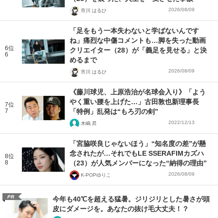
2026/08/09
市川 はるひ
「足をもう一本失わないと学ばないんです
ね」痛烈な中傷コメントも…脚を失った動画
6位
クリエイター（28）が「義足を見せる」と決
6
めるまで
2026/08/09
市川 はるひ
《藤川球児、上原浩治が名球会入り》「よう
やく重い腰を上げた…」古田敦也新理事長
7位
7
「特例」乱発は“もろ刃の剣”
2022/12/13
木嶋 昇
「宮脇咲良じゃないほう」“知名度の差”が懸
念されたが…それでもLE SSERAFIMカズハ
8位
8
（23）が人気メンバーになった“納得の理由”
2026/08/09
K-POPゆりこ
PR
今年も40℃を超える猛暑。ジリジリとした暑さが頭
皮にダメージを。あなたの抜け毛大丈夫！？