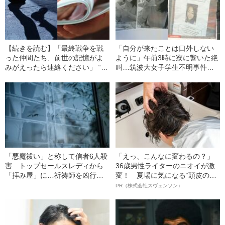
【続きを読む】「最終戦争を戦
「自分が来たことは口外しない
った仲間たち、前世の記憶がよ
ように」午前3時に寮に響いた絶
みがえったら連絡ください」 “転
叫…筑波大女子学生不明事件の
生戦士”があふれかえった80年代
裁判で被告が語った“その日”
の日本
「悪魔祓い」と称して信者6人殺
「えっ、こんなに変わるの？」
害 トップセールスレディから
36歳男性ライターのニオイが激
「拝み屋」に…祈祷師を凶行に
変！ 夏場に気になる“頭皮のニ
走らせた“欲望の正体”
オイ”や“ベタつき”を解消す
PR（株式会社スヴェンソン）
る、“ウィッグのスペシャリス
ト”が生み出した徹底ケアとは