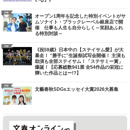
PR
オープン1周年を記念した特別イベントがサ
ムソナイト・ブラックレーベル銀座店で開
催 仕事も人生も自分らしく～笑顔あふれ
る特別対談～
PR
《祝59歳》日本中の【ステイサム愛】が大
暴走！ “勝手に”生誕祭試写会開催！ 主演も
助演も全部ステイサム！「ステサミー賞」
爆誕！【応募総数941票 全54作品の栄冠に
輝いた作品とはー!?】
PR
文藝春秋SDGsエッセイ大賞2026大募集