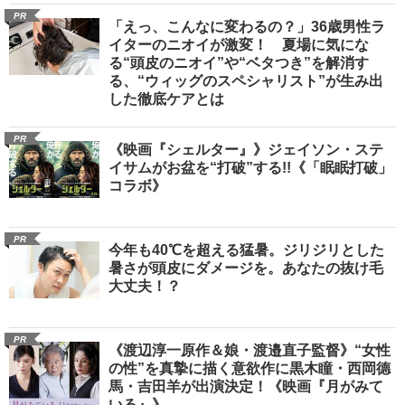
PR
「えっ、こんなに変わるの？」36歳男性ラ
イターのニオイが激変！ 夏場に気にな
る“頭皮のニオイ”や“ベタつき”を解消す
る、“ウィッグのスペシャリスト”が生み出
した徹底ケアとは
PR
《映画『シェルター』》ジェイソン・ステ
イサムがお盆を“打破”する!!《「眠眠打破」
コラボ》
PR
今年も40℃を超える猛暑。ジリジリとした
暑さが頭皮にダメージを。あなたの抜け毛
大丈夫！？
PR
《渡辺淳一原作＆娘・渡邉直子監督》“女性
の性”を真摯に描く意欲作に黒木瞳・西岡德
馬・吉田羊が出演決定！《映画『月がみて
いる』》