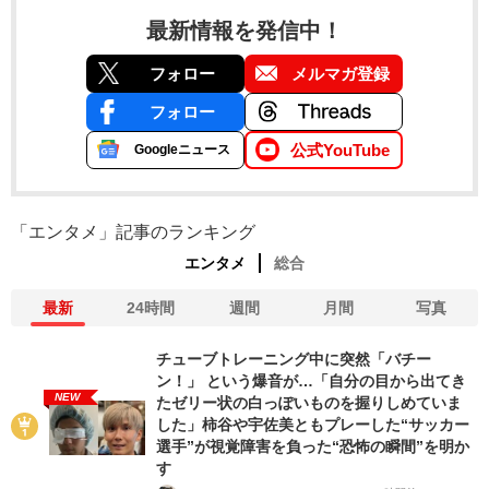
最新情報を発信中！
フォロー
メルマガ登録
フォロー
公式YouTube
Googleニュース
「エンタメ」記事のランキング
エンタメ
総合
最新
24時間
週間
月間
写真
チューブトレーニング中に突然「バチー
ン！」 という爆音が…「自分の目から出てき
NEW
たゼリー状の白っぽいものを握りしめていま
した」柿谷や宇佐美ともプレーした“サッカー
選手”が視覚障害を負った“恐怖の瞬間”を明か
す