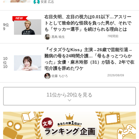
安渡 広志
右目失明、左目の視力は0.01以下…アスリー
NEW
トとして致命的な怪我を負った男が、それで
9位
9
も「サッカー選手」を続けられる理由とは
7時間前
黒島 暁生
『イタズラなKiss』主演→26歳で芸能引退→
難病の母を24時間介護…「母もきっとつらか
10
った」女優・麻木玲那（31）が語る、2年で在
位
10
宅介護を辞めたワケ
2026/08/09
佐藤 ちひろ
11位から20位を見る