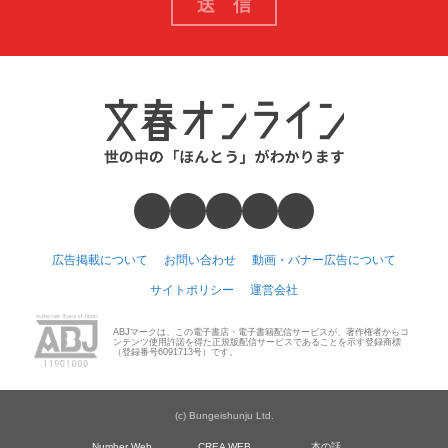
広告掲載について
お問い合わせ
動画・バナー広告について
サイトポリシー
運営会社
ABJマークは、この電子書店・電子書籍配信サービスが、著作権者からコ
ンテンツ使用許諾を得た正規版配信サービスであることを示す登録商標
（登録番号6091713号）です。
(c) Bungeishunju Ltd.
Number Web
CREA WEB
本の話