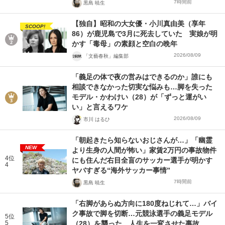
7時間前
黒島 暁生
【独自】昭和の大女優・小川真由美（享年
SCOOP!
86）が鹿児島で3月に死去していた 実娘が明
かす「毒母」の素顔と空白の晩年
2026/08/09
「文藝春秋」編集部
「義足の体で夜の営みはできるのか」誰にも
相談できなかった切実な悩みも…脚を失った
モデル・かわけい（28）が「ずっと運がい
い」と言えるワケ
2026/08/09
市川 はるひ
「朝起きたら知らないおじさんが…」「幽霊
NEW
より生身の人間が怖い」家賃2万円の事故物件
4位
にも住んだ右目全盲のサッカー選手が明かす
4
ヤバすぎる“海外サッカー事情”
7時間前
黒島 暁生
「右脚があらぬ方向に180度ねじれて…」バイ
ク事故で脚を切断…元競泳選手の義足モデル
5位
5
（28）を襲った、人生を一変させた事故