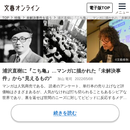
電子版TOP
メニュー
TOP
特集
未解決事件を追う
浦沢直樹に『こち亀』…マンガに描かれた「未解決
浦沢直樹に『こち亀』…マンガに描かれた「未解決事
件」から“見えるもの”
加山 竜司
2022/05/08
マンガは人気商売である。 読者のアンケート、単行本の売り上げなど評
価軸はさまざまあるが、人気がなければ打ち切られることもあるシビアな
世界であり、裏を返せば世間のニーズに対してビビッドに反応するメディ
アともいえる。そ…
続きを読む