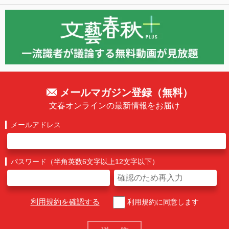
メールマガジン登録（無料）
文春オンラインの最新情報をお届け
メールアドレス
パスワード（半角英数6文字以上12文字以下）
利用規約を確認する
利用規約に同意します