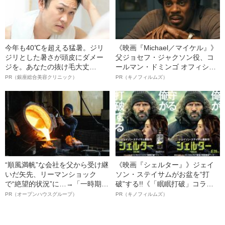
今年も40℃を超える猛暑。ジリ
《映画『Michael／マイケル』》
ジリとした暑さが頭皮にダメー
父ジョセフ・ジャクソン役、コ
ジを。あなたの抜け毛大丈
ールマン・ドミンゴ オフィシャ
夫！？
ルインタビュー“観客を魅了した
PR（銀座総合美容クリニック）
PR（キノフィルムズ）
名優、複雑な父親像への想いを
語る”《日本興収70億円突破》
“順風満帆”な会社を父から受け継
《映画『シェルター』》ジェイ
いだ矢先、リーマンショック
ソン・ステイサムがお盆を“打
で“絶望的状況”に…→「一時期は
破”する!!《「眠眠打破」コラ
納品3年待ち」のヒット商品を生
ボ》
PR（オープンハウスグループ）
PR（キノフィルムズ）
んで危機を脱した四代目社長が
明かす、“逆転の戦術”