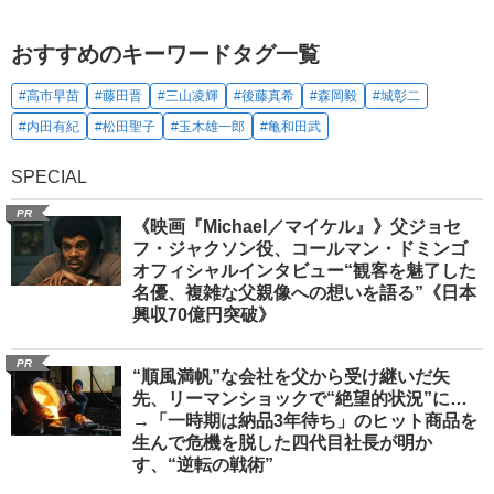
おすすめのキーワードタグ一覧
#高市早苗
#藤田晋
#三山凌輝
#後藤真希
#森岡毅
#城彰二
#内田有紀
#松田聖子
#玉木雄一郎
#亀和田武
SPECIAL
PR
《映画『Michael／マイケル』》父ジョセ
フ・ジャクソン役、コールマン・ドミンゴ
オフィシャルインタビュー“観客を魅了した
名優、複雑な父親像への想いを語る”《日本
興収70億円突破》
PR
“順風満帆”な会社を父から受け継いだ矢
先、リーマンショックで“絶望的状況”に…
→「一時期は納品3年待ち」のヒット商品を
生んで危機を脱した四代目社長が明か
す、“逆転の戦術”