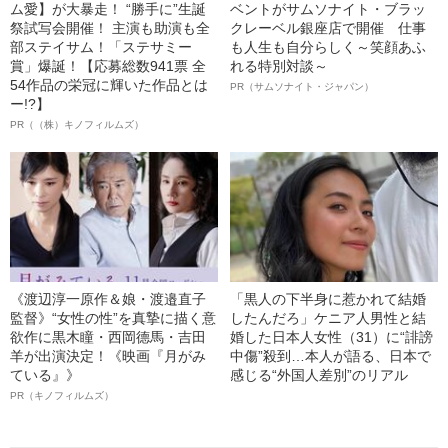
ム愛】が大暴走！ “勝手に”生誕
ベントがサムソナイト・ブラッ
祭試写会開催！ 主演も助演も全
クレーベル銀座店で開催 仕事
部ステイサム！「ステサミー
も人生も自分らしく～笑顔あふ
賞」爆誕！【応募総数941票 全
れる特別対談～
54作品の栄冠に輝いた作品とは
PR（サムソナイト・ジャパン）
ー!?】
PR（（株）キノフィルムズ）
《渡辺淳一原作＆娘・渡邉直子
「黒人の下半身に惹かれて結婚
監督》“女性の性”を真摯に描く意
したんだろ」ケニア人男性と結
欲作に黒木瞳・西岡德馬・吉田
婚した日本人女性（31）に“誹謗
羊が出演決定！《映画『月がみ
中傷”殺到…本人が語る、日本で
ている』》
感じる“外国人差別”のリアル
PR（キノフィルムズ）