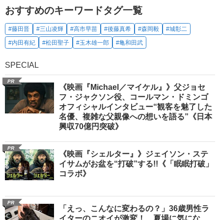
おすすめのキーワードタグ一覧
#藤田晋
#三山凌輝
#高市早苗
#後藤真希
#森岡毅
#城彰二
#内田有紀
#松田聖子
#玉木雄一郎
#亀和田武
SPECIAL
PR
《映画『Michael／マイケル』》父ジョセ
フ・ジャクソン役、コールマン・ドミンゴ
オフィシャルインタビュー“観客を魅了した
名優、複雑な父親像への想いを語る”《日本
興収70億円突破》
PR
《映画『シェルター』》ジェイソン・ステ
イサムがお盆を“打破”する!!《「眠眠打破」
コラボ》
PR
「えっ、こんなに変わるの？」36歳男性ラ
イターのニオイが激変！ 夏場に気にな