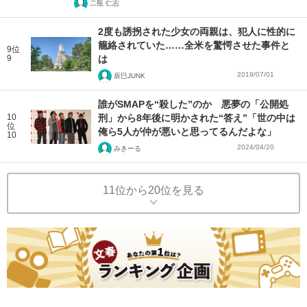
二瓶 仁志
2度も誘拐された少女の両親は、犯人に性的に
籠絡されていた……全米を驚愕させた事件と
9位
9
は
2019/07/01
辰巳JUNK
誰がSMAPを“殺した”のか 悪夢の「公開処
10
刑」から8年後に明かされた“答え”「世の中は
位
俺ら5人が仲が悪いと思ってるんだよな」
10
2024/04/20
みきーる
11位から20位を見る