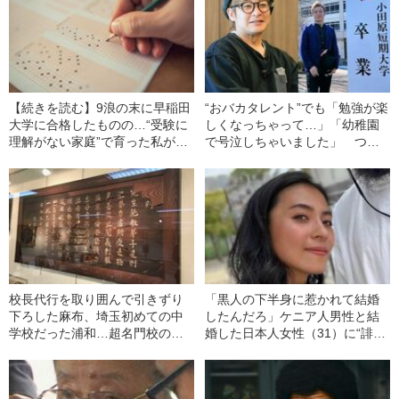
【続きを読む】9浪の末に早稲田
“おバカタレント”でも「勉強が楽
大学に合格したものの…“受験に
しくなっちゃって…」「幼稚園
理解がない家庭”で育った私が入
で号泣しちゃいました」 つる
学後に実感した“残酷な事態”
の剛士が46歳で幼稚園教諭免許
を取得した理由
校長代行を取り囲んで引きずり
「黒人の下半身に惹かれて結婚
下ろした麻布、埼玉初めての中
したんだろ」ケニア人男性と結
学校だった浦和…超名門校の知
婚した日本人女性（31）に“誹謗
られざる “歩み”
中傷”殺到…本人が語る、日本で
感じる“外国人差別”のリアル