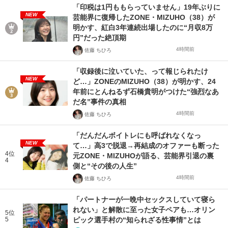
「印税は1円ももらっていません」19年ぶりに
NEW
芸能界に復帰したZONE・MIZUHO（38）が
明かす、紅白3年連続出場したのに“月収8万
円”だった絶頂期
4時間前
佐藤 ちひろ
「収録後に泣いていた、って報じられたけ
NEW
ど…」ZONEのMIZUHO（38）が明かす、24
年前にとんねるず石橋貴明がつけた“強烈なあ
だ名”事件の真相
4時間前
佐藤 ちひろ
「だんだんボイトレにも呼ばれなくなっ
NEW
て…」高3で脱退→再結成のオファーも断った
4位
元ZONE・MIZUHOが語る、芸能界引退の裏
4
側と“その後の人生”
4時間前
佐藤 ちひろ
「パートナーが一晩中セックスしていて寝ら
れない」と解散に至った女子ペアも…オリン
5位
5
ピック選手村の“知られざる性事情”とは