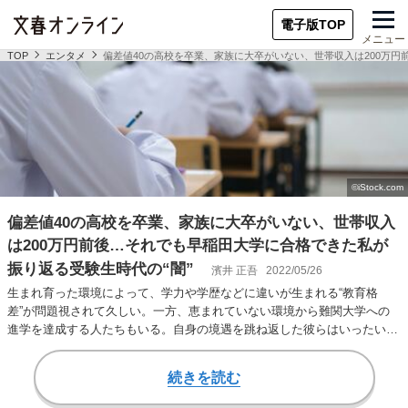
電子版TOP
メニュー
TOP
エンタメ
偏差値40の高校を卒業、家族に大卒がいない、世帯収入は200万円
偏差値40の高校を卒業、家族に大卒がいない、世帯収入
は200万円前後…それでも早稲田大学に合格できた私が
振り返る受験生時代の“闇”
濱井 正吾
2022/05/26
生まれ育った環境によって、学力や学歴などに違いが生まれる“教育格
差”が問題視されて久しい。一方、恵まれていない環境から難関大学への
進学を達成する人たちもいる。自身の境遇を跳ね返した彼らはいったい受
験勉強にどのように…
続きを読む