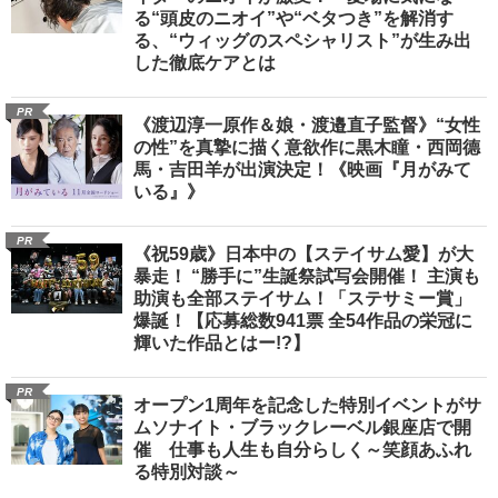
る“頭皮のニオイ”や“ベタつき”を解消す
る、“ウィッグのスペシャリスト”が生み出
した徹底ケアとは
PR
《渡辺淳一原作＆娘・渡邉直子監督》“女性
の性”を真摯に描く意欲作に黒木瞳・西岡德
馬・吉田羊が出演決定！《映画『月がみて
いる』》
PR
《祝59歳》日本中の【ステイサム愛】が大
暴走！ “勝手に”生誕祭試写会開催！ 主演も
助演も全部ステイサム！「ステサミー賞」
爆誕！【応募総数941票 全54作品の栄冠に
輝いた作品とはー!?】
PR
オープン1周年を記念した特別イベントがサ
ムソナイト・ブラックレーベル銀座店で開
催 仕事も人生も自分らしく～笑顔あふれ
る特別対談～