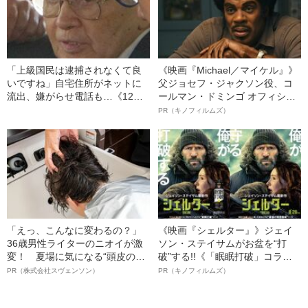
「上級国民は逮捕されなくて良
《映画『Michael／マイケル』》
いですね」自宅住所がネットに
父ジョセフ・ジャクソン役、コ
流出、嫌がらせ電話も…《12人
ールマン・ドミンゴ オフィシャ
死傷の池袋暴走事故》飯塚幸三
ルインタビュー“観客を魅了した
PR（キノフィルムズ）
の長男が直面した「加害者家族
名優、複雑な父親像への想いを
への暴力」
語る”《日本興収70億円突破》
「えっ、こんなに変わるの？」
《映画『シェルター』》ジェイ
36歳男性ライターのニオイが激
ソン・ステイサムがお盆を“打
変！ 夏場に気になる“頭皮のニ
破”する!!《「眠眠打破」コラ
オイ”や“ベタつき”を解消す
ボ》
PR（株式会社スヴェンソン）
PR（キノフィルムズ）
る、“ウィッグのスペシャリス
ト”が生み出した徹底ケアとは