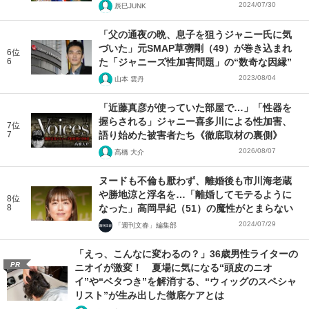
2024/07/30
辰巳JUNK
「父の通夜の晩、息子を狙うジャニー氏に気
づいた」元SMAP草彅剛（49）が巻き込まれ
6位
6
た「ジャニーズ性加害問題」の“数奇な因縁”
2023/08/04
山本 雲丹
「近藤真彦が使っていた部屋で…」「性器を
握らされる」ジャニー喜多川による性加害、
7位
7
語り始めた被害者たち《徹底取材の裏側》
2026/08/07
髙橋 大介
ヌードも不倫も厭わず、離婚後も市川海老蔵
や勝地涼と浮名を…「離婚してモテるように
8位
8
なった」高岡早紀（51）の魔性がとまらない
2024/07/29
「週刊文春」編集部
「えっ、こんなに変わるの？」36歳男性ライターの
PR
ニオイが激変！ 夏場に気になる“頭皮のニオ
イ”や“ベタつき”を解消する、“ウィッグのスペシャ
リスト”が生み出した徹底ケアとは