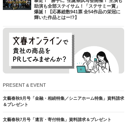
暴走！ “勝手に”生誕祭試写会開催！ 主演も
助演も全部ステイサム！「ステサミー賞」
爆誕！【応募総数941票 全54作品の栄冠に
輝いた作品とはー!?】
PRESENT & EVENT
文藝春秋9月号「金融・相続特集／シニアホーム特集」資料請求
＆プレゼント
文藝春秋7月号「遺言・寄付特集」資料請求＆プレゼント