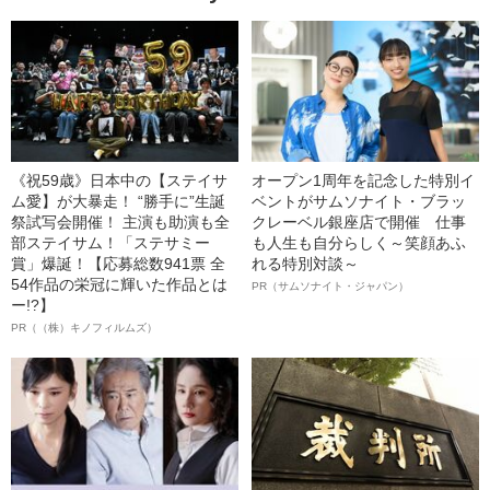
《祝59歳》日本中の【ステイサ
オープン1周年を記念した特別イ
ム愛】が大暴走！ “勝手に”生誕
ベントがサムソナイト・ブラッ
祭試写会開催！ 主演も助演も全
クレーベル銀座店で開催 仕事
部ステイサム！「ステサミー
も人生も自分らしく～笑顔あふ
賞」爆誕！【応募総数941票 全
れる特別対談～
54作品の栄冠に輝いた作品とは
PR（サムソナイト・ジャパン）
ー!?】
PR（（株）キノフィルムズ）