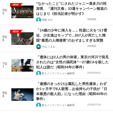
“なかったこと”にされたジャニー喜多川の性
NEW
加害、「週刊文春」33週キャンペーン報道の
5位
5
はじまり《担当記者が明かす》
9時間前
髙橋 大介
「14歳の少年に挿入を…」性器に火をつけ脅
NEW
迫、少女達はモップで…657人が死亡した韓
6位
6
国“最悪の人権侵害”のおぞましすぎる実態
2時間前
大山 くまお
「遺体には2人の男の体液」東京の河川で発見
されたのは“女性の溺死体”⋯27歳CAを殺した
7位
7
犯人は誰だ（昭和34年の事件）
2026/06/01
鉄人ノンフィクション編集部
「逮捕のきっかけは腐乱した男性遺体」わず
か1ヶ月半で8人殺害…お金持ちの子供が「日
8位
本最悪の殺人犯」になった理由（昭和40年の
8
事件）
2026/07/18
鉄人ノンフィクション編集部