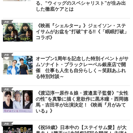
る、“ウィッグのスペシャリスト”が生み出
した徹底ケアとは
PR
《映画『シェルター』》ジェイソン・ステ
イサムがお盆を“打破”する!!《「眠眠打破」
コラボ》
PR
オープン1周年を記念した特別イベントがサ
ムソナイト・ブラックレーベル銀座店で開
催 仕事も人生も自分らしく～笑顔あふれ
る特別対談～
PR
《渡辺淳一原作＆娘・渡邉直子監督》“女性
の性”を真摯に描く意欲作に黒木瞳・西岡德
馬・吉田羊が出演決定！《映画『月がみて
いる』》
PR
《祝59歳》日本中の【ステイサム愛】が大