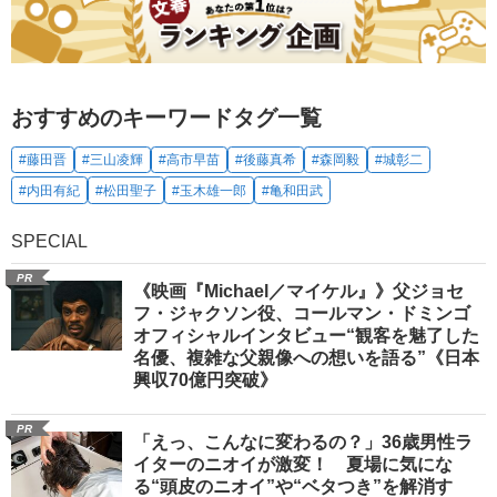
おすすめのキーワードタグ一覧
#藤田晋
#三山凌輝
#高市早苗
#後藤真希
#森岡毅
#城彰二
#内田有紀
#松田聖子
#玉木雄一郎
#亀和田武
SPECIAL
PR
《映画『Michael／マイケル』》父ジョセ
フ・ジャクソン役、コールマン・ドミンゴ
オフィシャルインタビュー“観客を魅了した
名優、複雑な父親像への想いを語る”《日本
興収70億円突破》
PR
「えっ、こんなに変わるの？」36歳男性ラ
イターのニオイが激変！ 夏場に気にな
る“頭皮のニオイ”や“ベタつき”を解消す