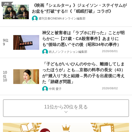
PR
《映画『シェルター』》ジェイソン・ステイサムが
お盆を“打破”する!!《「眠眠打破」コラボ》
週刊文春CINEMAオンライン編集部
神父と被害者は「ラブホに行った」ことが明
らかに⋯【27歳・CA殺害事件】あまりに
9位
9
も“後味の悪い”その後（昭和34年の事件）
2026/06/01
鉄人ノンフィクション編集部
「子どもがいいひんのやから、離婚してしま
ったほうが」とも…京都の料亭の長女（43）
10
が“婿入り”夫と結婚→男の子を出産後に考え
位
10
た「跡継ぎ問題」
2026/08/02
中岡 愛子
11位から20位を見る