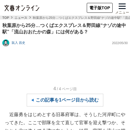
電子版TOP
メニュー
TOP
ニュース
秋葉原から25分…つくばエクスプレス＆野田線“ナゾの途中駅”「
秋葉原から25分…つくばエクスプレス＆野田線“ナゾの途中
駅”「流山おおたかの森」には何がある？
鼠入 昌史
2022/05/30
4
/4
ページ目
この記事を1ページ目から読む
近藤勇をはじめとする旧幕府軍は、そうした河岸町にや
ってきた。ここで部隊を立て直して官軍を迎え撃つか、そ