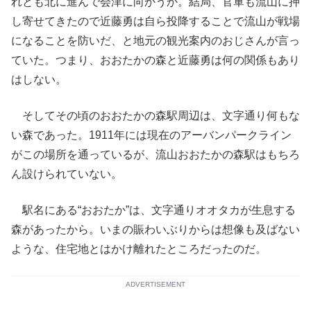
れとも北に進んで会津に向かうか。結局、官軍も流山に押
し寄せてきたので近藤勇は自ら投降することで流山が戦場
になることを防いだ、と地元の観光案内のおじさんが言っ
ていた。つまり、おおたかの森と近藤勇は何の関係もあり
はしない。
そしてその頃のおおたかの森駅周辺は、文字通り何もな
い森であった。1911年には現在のアーバンパークライン
がこの場所を通っているが、流山おおたかの森駅はもちろ
ん設けられていない。
駅名にある“おおたか”は、文字通りオオタカが生息する
森があったから。いまの賑わいぶりからは想像も及ばない
ような、住宅地とはかけ離れたところだったのだ。
ADVERTISEMENT