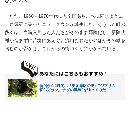
ないだろう。
ただ、1960～1970年代にも全国あちこちに同じように
上昇気流に乗ったニュータウンが誕生した。そうした町の
多くは、当時入居した人たちがそのまま高齢化し、新陳代
謝が進まずに苦境にあえぐ。流山おおたかの森がその轍を
踏むのか否かは、これからの街づくりにかかっている。
新宿から2時間…「奥多摩駅の奥」“ジブリの
森”みたいな“ナゾの廃線”を辿ってみた