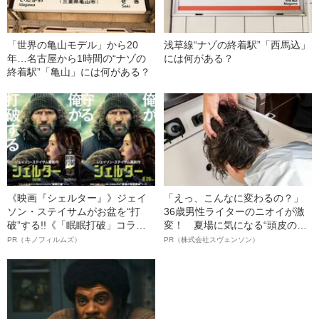
「世界の亀山モデル」から20
浅草線“ナゾの終着駅”「西馬込」
年…名古屋から1時間の“ナゾの
には何がある？
終着駅”「亀山」には何がある？
《映画『シェルター』》ジェイ
「えっ、こんなに変わるの？」
ソン・ステイサムがお盆を“打
36歳男性ライターのニオイが激
破”する!!《「眠眠打破」コラ
変！ 夏場に気になる“頭皮のニ
ボ》
オイ”や“ベタつき”を解消す
PR（キノフィルムズ）
PR（株式会社スヴェンソン）
る、“ウィッグのスペシャリス
ト”が生み出した徹底ケアとは