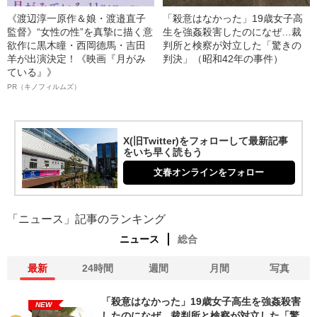
《渡辺淳一原作＆娘・渡邉直子
「殺意はなかった」19歳女子高
監督》“女性の性”を真摯に描く意
生を強姦殺害したのになぜ…裁
欲作に黒木瞳・西岡德馬・吉田
判所と検察が対立した「驚きの
羊が出演決定！《映画『月がみ
判決」（昭和42年の事件）
ている』》
PR（キノフィルムズ）
X(旧Twitter)をフォローして最新記事
をいち早く読もう
文春オンラインをフォロー
「ニュース」記事のランキング
ニュース
総合
最新
24時間
週間
月間
写真
「殺意はなかった」19歳女子高生を強姦殺害
NEW
したのになぜ…裁判所と検察が対立した「驚