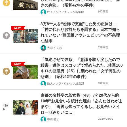
きの判決」（昭和42年の事件）
9時間前
鉄人ノンフィクション編集部
3万8千人を“恐怖で支配”した男の正体は…
NEW
「神に代わりお前たちを罰する」日本で知ら
れていない“韓国版アウシュビッツ”の不条理
な結末
2時間前
大山 くまお
「気絶させて強姦」「意識を取り戻したので
NEW
殺害」遺体はスコップで埋められた…体重100
キロの巨漢男（25）に襲われた「女子高生の
悲劇」（昭和42年の事件）
9時間前
鉄人ノンフィクション編集部
京都の名料亭の若女将（43）が“20代から約
10年”お見合いを続けた理由「あんたはわがま
4位
まや」「両親も焦ってくるし、お見合いノイ
4
ローゼみたいに…」
2026/08/02
中岡 愛子