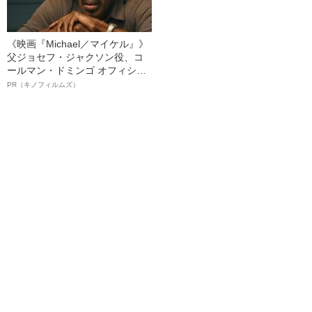
《映画『Michael／マイケル』》
父ジョセフ・ジャクソン役、コ
ールマン・ドミンゴ オフィシャ
ルインタビュー“観客を魅了した
PR（キノフィルムズ）
名優、複雑な父親像への想いを
語る”《日本興収70億円突破》