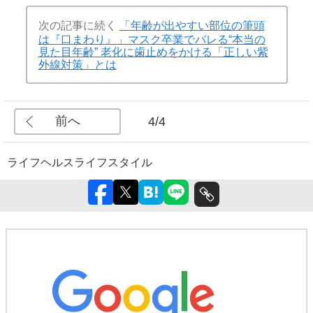
次の記事に続く
「年齢が出やすい部位の筆頭
は『口まわり』」マスク卒業でバレる“本当の
見た目年齢” 老化に歯止めをかける「正しい紫
外線対策」とは
前へ
4/4
ライフ
ヘルス
ライフスタイル