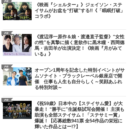
PR
《映画『シェルター』》ジェイソン・ステ
イサムがお盆を“打破”する!!《「眠眠打破」
コラボ》
PR
《渡辺淳一原作＆娘・渡邉直子監督》“女性
の性”を真摯に描く意欲作に黒木瞳・西岡德
馬・吉田羊が出演決定！《映画『月がみて
いる』》
PR
オープン1周年を記念した特別イベントがサ
ムソナイト・ブラックレーベル銀座店で開
催 仕事も人生も自分らしく～笑顔あふれ
る特別対談～
PR
《祝59歳》日本中の【ステイサム愛】が大
暴走！ “勝手に”生誕祭試写会開催！ 主演も
助演も全部ステイサム！「ステサミー賞」
爆誕！【応募総数941票 全54作品の栄冠に
輝いた作品とはー!?】