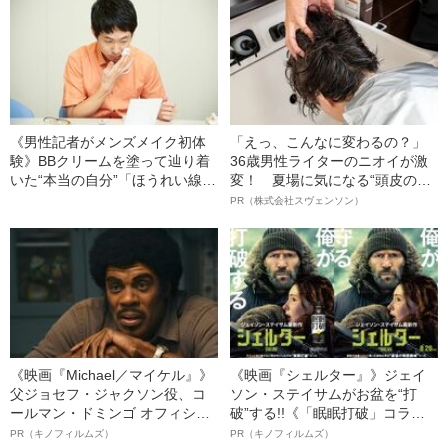
《男性記者がメンズメイク初体
「えっ、こんなに変わるの？」
験》BBクリームを塗って辿り着
36歳男性ライターのニオイが激
いた“本当の自分”「ほうれい線や
変！ 夏場に気になる“頭皮のニ
肌荒れは“男の勲章”ではない」
オイ”や“ベタつき”を解消す
PR（株式会社スヴェンソン）
る、“ウィッグのスペシャリス
ト”が生み出した徹底ケアとは
《映画『Michael／マイケル』》
《映画『シェルター』》ジェイ
父ジョセフ・ジャクソン役、コ
ソン・ステイサムがお盆を“打
ールマン・ドミンゴ オフィシャ
破”する!!《「眠眠打破」コラ
ルインタビュー“観客を魅了した
ボ》
PR（キノフィルムズ）
PR（キノフィルムズ）