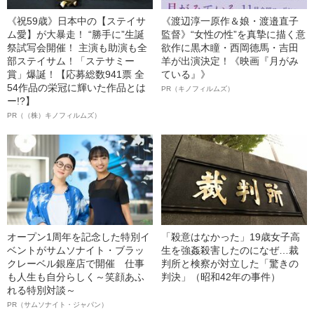
《祝59歳》日本中の【ステイサ
《渡辺淳一原作＆娘・渡邉直子
ム愛】が大暴走！ “勝手に”生誕
監督》“女性の性”を真摯に描く意
祭試写会開催！ 主演も助演も全
欲作に黒木瞳・西岡德馬・吉田
部ステイサム！「ステサミー
羊が出演決定！《映画『月がみ
賞」爆誕！【応募総数941票 全
ている』》
54作品の栄冠に輝いた作品とは
PR（キノフィルムズ）
ー!?】
PR（（株）キノフィルムズ）
オープン1周年を記念した特別イ
「殺意はなかった」19歳女子高
ベントがサムソナイト・ブラッ
生を強姦殺害したのになぜ…裁
クレーベル銀座店で開催 仕事
判所と検察が対立した「驚きの
も人生も自分らしく～笑顔あふ
判決」（昭和42年の事件）
れる特別対談～
PR（サムソナイト・ジャパン）