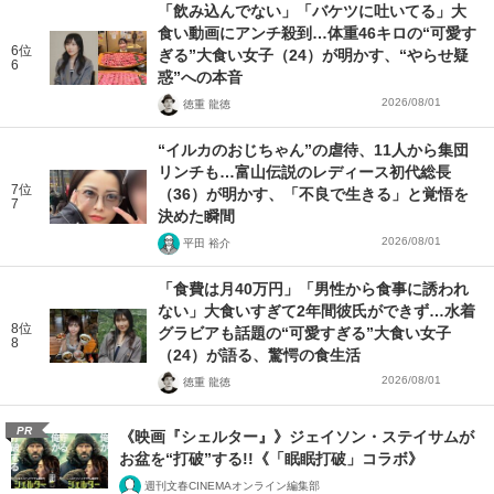
「飲み込んでない」「バケツに吐いてる」大
食い動画にアンチ殺到…体重46キロの“可愛す
6位
ぎる”大食い女子（24）が明かす、“やらせ疑
6
惑”への本音
2026/08/01
徳重 龍徳
“イルカのおじちゃん”の虐待、11人から集団
リンチも…富山伝説のレディース初代総長
7位
（36）が明かす、「不良で生きる」と覚悟を
7
決めた瞬間
2026/08/01
平田 裕介
「食費は月40万円」「男性から食事に誘われ
ない」大食いすぎて2年間彼氏ができず…水着
8位
グラビアも話題の“可愛すぎる”大食い女子
8
（24）が語る、驚愕の食生活
2026/08/01
徳重 龍徳
PR
《映画『シェルター』》ジェイソン・ステイサムが
お盆を“打破”する!!《「眠眠打破」コラボ》
週刊文春CINEMAオンライン編集部