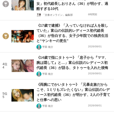
女」初代総長しおりさん（36）が明かす、過
酷すぎる10代
6時間前
「文春オンライン」編集部
《17歳で逮捕》「入っていなければ人を殺し
ていた」富山の伝説的レディース初代総長
（36）が告白する、女子少年院での独房生活
と“ヤンキーの更生”
2026/08/01
平田 裕介
《14歳で指にタトゥー》「息子から『ママ、
腕は隠して』と…」富山伝説のレディース初
4位
4
代総長（36）が語る、タトゥーを入れた後悔
2026/08/01
平田 裕介
《両腕にでかいタトゥー》「元暴走族だから
こそ、1ミリもズレたくない」富山伝説のレデ
5位
ィース初代総長（36）が明かす、2人の子育て
5
と仕事への思い
2026/08/01
平田 裕介