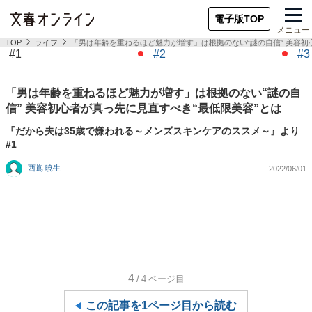
電子版TOP
メニュー
TOP
ライフ
「男は年齢を重ねるほど魅力が増す」は根拠のない“謎の自信” 美容初
#1
#2
#3
「男は年齢を重ねるほど魅力が増す」は根拠のない“謎の自
信” 美容初心者が真っ先に見直すべき“最低限美容”とは
『だから夫は35歳で嫌われる～メンズスキンケアのススメ～』より
#1
西嶌 暁生
2022/06/01
4
/4
ページ目
この記事を1ページ目から読む