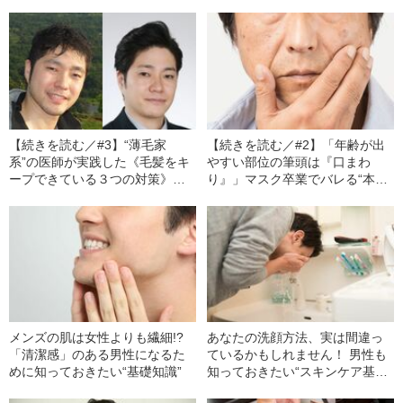
【続きを読む／#3】“薄毛家
【続きを読む／#2】「年齢が出
系”の医師が実践した《毛髪をキ
やすい部位の筆頭は『口まわ
ープできている３つの対策》と
り』」マスク卒業でバレる“本当
は 「髪に効く栄養素」「頭皮に
の見た目年齢” 老化に歯止めをか
優しいシャンプー」「ダメ押し
ける「正しい紫外線対策」とは
の内服薬」
メンズの肌は女性よりも繊細!?
あなたの洗顔方法、実は間違っ
「清潔感」のある男性になるた
ているかもしれません！ 男性も
めに知っておきたい“基礎知識”
知っておきたい“スキンケア基本
の3原則”