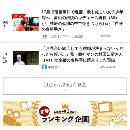
17歳で傷害事件で逮捕、最も厳しい女子少年
NEW
院へ…富山の伝説のレディース総長（36）
9位
が、独房の孤独の中で突きつけられた「自分
9
の身勝手さ」
6時間前
「文春オンライン」編集部
「お見合い50回しても結婚が決まらないんだ
10
ったら僕が…」元・商社マンの村田知晴さん
位
（43）が京都の名料亭に婿入りした理由
10
2024/11/16
中岡 愛子
11位から20位を見る