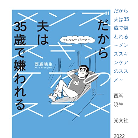
だから
夫は35
歳で嫌
われる
～メン
ズスキ
ンケア
のスス
メ～
西嶌
暁生
光文社
2022