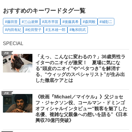
おすすめのキーワードタグ一覧
#藤田晋
#三山凌輝
#高市早苗
#後藤真希
#森岡毅
#城彰二
#内田有紀
#松田聖子
#玉木雄一郎
#亀和田武
SPECIAL
PR
「えっ、こんなに変わるの？」36歳男性ラ
イターのニオイが激変！ 夏場に気にな
る“頭皮のニオイ”や“ベタつき”を解消す
る、“ウィッグのスペシャリスト”が生み出
した徹底ケアとは
PR
《映画『Michael／マイケル』》父ジョセ
フ・ジャクソン役、コールマン・ドミンゴ
オフィシャルインタビュー“観客を魅了した
名優、複雑な父親像への想いを語る”《日本
興収70億円突破》