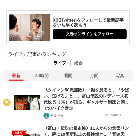
X(旧Twitter)をフォローして最新記事
をいち早く読もう
文春オンラインをフォロー
「ライフ」記事のランキング
ライフ
総合
最新
24時間
週間
月間
写真
《タイマン50戦無敗》「顔を見ると、『やば
い。逃げろ』と…」富山伝説のレディース初
代総長（36）が語る、ギャルサー制圧と朝ま
でのバイク暴走
2026/08/01
平田 裕介
《富山・伝説の暴走族》11人からの集団リン
NEW
チ、腕に10箇所以上の根性焼き…「音速天