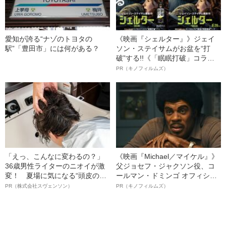
愛知が誇る“ナゾのトヨタの
《映画『シェルター』》ジェイ
駅”「豊田市」には何がある？
ソン・ステイサムがお盆を“打
破”する!!《「眠眠打破」コラ
ボ》
PR（キノフィルムズ）
「えっ、こんなに変わるの？」
《映画『Michael／マイケル』》
36歳男性ライターのニオイが激
父ジョセフ・ジャクソン役、コ
変！ 夏場に気になる“頭皮のニ
ールマン・ドミンゴ オフィシャ
オイ”や“ベタつき”を解消す
ルインタビュー“観客を魅了した
PR（株式会社スヴェンソン）
PR（キノフィルムズ）
る、“ウィッグのスペシャリス
名優、複雑な父親像への想いを
ト”が生み出した徹底ケアとは
語る”《日本興収70億円突破》