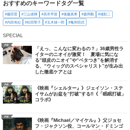
おすすめのキーワードタグ一覧
#藤田晋
#三山凌輝
#高市早苗
#後藤真希
#森岡毅
#城彰二
#内田有紀
#松田聖子
#玉木雄一郎
#亀和田武
SPECIAL
PR
「えっ、こんなに変わるの？」36歳男性ラ
イターのニオイが激変！ 夏場に気にな
る“頭皮のニオイ”や“ベタつき”を解消す
る、“ウィッグのスペシャリスト”が生み出
した徹底ケアとは
PR
《映画『シェルター』》ジェイソン・ステ
イサムがお盆を“打破”する!!《「眠眠打破」
コラボ》
PR
《映画『Michael／マイケル』》父ジョセ
フ・ジャクソン役、コールマン・ドミンゴ