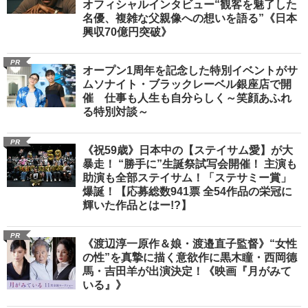
オフィシャルインタビュー“観客を魅了した
名優、複雑な父親像への想いを語る”《日本
興収70億円突破》
PR
オープン1周年を記念した特別イベントがサ
ムソナイト・ブラックレーベル銀座店で開
催 仕事も人生も自分らしく～笑顔あふれ
る特別対談～
PR
《祝59歳》日本中の【ステイサム愛】が大
暴走！ “勝手に”生誕祭試写会開催！ 主演も
助演も全部ステイサム！「ステサミー賞」
爆誕！【応募総数941票 全54作品の栄冠に
輝いた作品とはー!?】
PR
《渡辺淳一原作＆娘・渡邉直子監督》“女性
の性”を真摯に描く意欲作に黒木瞳・西岡德
馬・吉田羊が出演決定！《映画『月がみて
いる』》