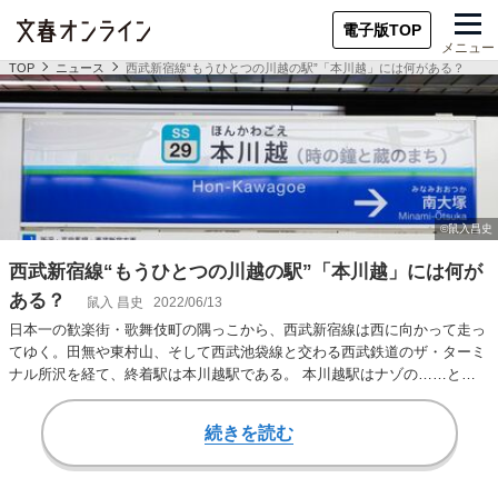
電子版TOP
メニュー
TOP
ニュース
西武新宿線“もうひとつの川越の駅”「本川越」には何がある？
西武新宿線“もうひとつの川越の駅”「本川越」には何が
ある？
鼠入 昌史
2022/06/13
日本一の歓楽街・歌舞伎町の隅っこから、西武新宿線は西に向かって走っ
てゆく。田無や東村山、そして西武池袋線と交わる西武鉄道のザ・ターミ
ナル所沢を経て、終着駅は本川越駅である。 本川越駅はナゾの……とい
うほどのことはな…
続きを読む