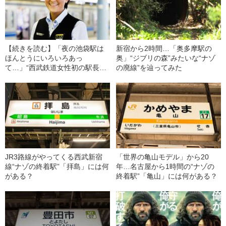
【続きを読む】「夜の池袋駅は
新宿から2時間…「奥多摩駅の
ほんとうにいろいろあっ
奥」“ジブリの森”みたいな“ナゾ
て…」“西武鉄道女性初の駅長さ
の廃線”を辿ってみた
ん”が見てきたこと
JR3路線がやってくる西武新宿
「世界の亀山モデル」から20
線“ナゾの終着駅”「拝島」には何
年…名古屋から1時間の“ナゾの
がある？
終着駅”「亀山」には何がある？