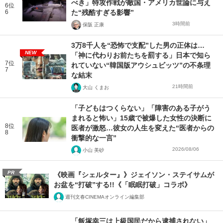
べき」特攻作戦が敵国・アメリカ世論に与え
6位
6
た“残酷すぎる影響”
3時間前
保阪 正康
3万8千人を“恐怖で支配”した男の正体は…
NEW
「神に代わりお前たちを罰する」日本で知ら
7位
れていない“韓国版アウシュビッツ”の不条理
7
な結末
21時間前
大山 くまお
「子どもはつくらない」「障害のある子がう
まれると怖い」15歳で被爆した女性の決断に
8位
医者が激怒…彼女の人生を変えた“医者からの
8
衝撃的な一言”
2026/08/06
小山 美砂
PR
《映画『シェルター』》ジェイソン・ステイサムが
お盆を“打破”する!!《「眠眠打破」コラボ》
週刊文春CINEMAオンライン編集部
「飯塚幸三は上級国民だから逮捕されない」