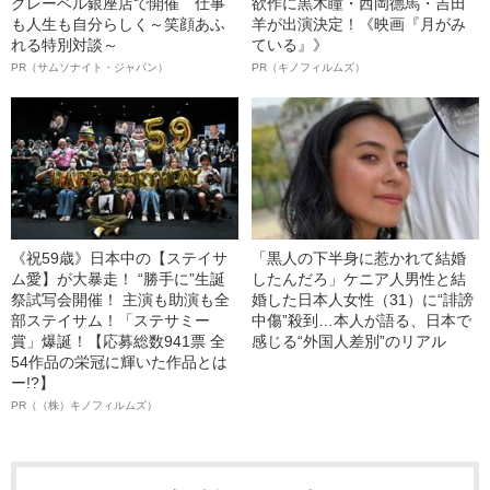
クレーベル銀座店で開催 仕事
欲作に黒木瞳・西岡德馬・吉田
も人生も自分らしく～笑顔あふ
羊が出演決定！《映画『月がみ
れる特別対談～
ている』》
PR（サムソナイト・ジャパン）
PR（キノフィルムズ）
《祝59歳》日本中の【ステイサ
「黒人の下半身に惹かれて結婚
ム愛】が大暴走！ “勝手に”生誕
したんだろ」ケニア人男性と結
祭試写会開催！ 主演も助演も全
婚した日本人女性（31）に“誹謗
部ステイサム！「ステサミー
中傷”殺到…本人が語る、日本で
賞」爆誕！【応募総数941票 全
感じる“外国人差別”のリアル
54作品の栄冠に輝いた作品とは
ー!?】
PR（（株）キノフィルムズ）