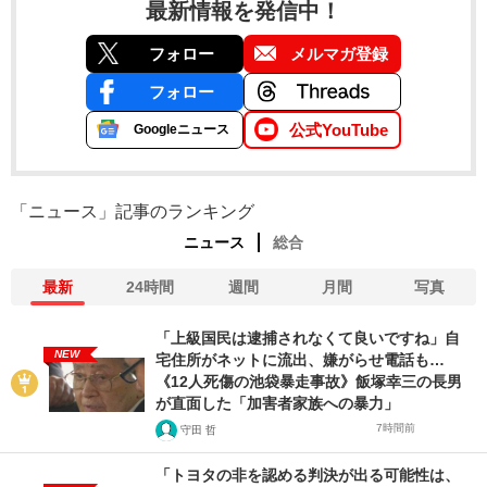
最新情報を発信中！
フォロー
メルマガ登録
フォロー
公式YouTube
Googleニュース
「ニュース」記事のランキング
ニュース
総合
最新
24時間
週間
月間
写真
「上級国民は逮捕されなくて良いですね」自
NEW
宅住所がネットに流出、嫌がらせ電話も…
《12人死傷の池袋暴走事故》飯塚幸三の長男
が直面した「加害者家族への暴力」
7時間前
守田 哲
「トヨタの非を認める判決が出る可能性は、