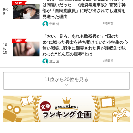
NEW
は間違いだった…《池袋暴走事故》警視庁幹
9位
部が「自民党議員」に呼び出されても逮捕を
9
見送った理由
7時間前
守田 哲
「おい、見ろ、あれも敗残兵だ」“国のた
NEW
め”に戦った兵士を待ち受けていた小学生の心
10
無い嘲笑…戦争に翻弄された男が帰郷先で味
位
10
わった“どん底の屈辱”とは
8時間前
渡辺 清
11位から20位を見る