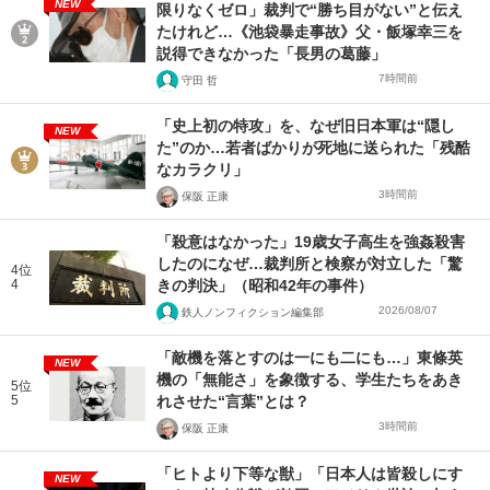
NEW
限りなくゼロ」裁判で“勝ち目がない”と伝え
たけれど…《池袋暴走事故》父・飯塚幸三を
説得できなかった「長男の葛藤」
7時間前
守田 哲
「史上初の特攻」を、なぜ旧日本軍は“隠し
NEW
た”のか…若者ばかりが死地に送られた「残酷
なカラクリ」
3時間前
保阪 正康
「殺意はなかった」19歳女子高生を強姦殺害
したのになぜ…裁判所と検察が対立した「驚
4位
4
きの判決」（昭和42年の事件）
2026/08/07
鉄人ノンフィクション編集部
「敵機を落とすのは一にも二にも…」東條英
NEW
機の「無能さ」を象徴する、学生たちをあき
5位
5
れさせた“言葉”とは？
3時間前
保阪 正康
「ヒトより下等な獣」「日本人は皆殺しにす
NEW