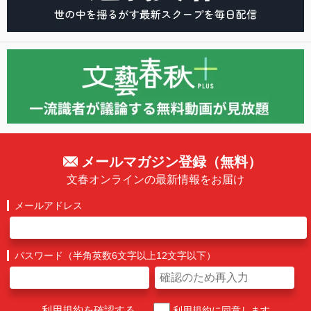
メールマガジン登録（無料）
文春オンラインの最新情報をお届け
メールアドレス
パスワード（半角英数6文字以上12文字以下）
利用規約を確認する
利用規約に同意します