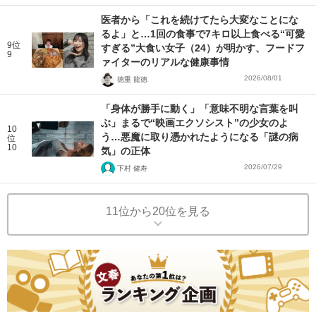
医者から「これを続けてたら大変なことにな
るよ」と…1回の食事で7キロ以上食べる“可愛
9位
すぎる”大食い女子（24）が明かす、フードフ
9
ァイターのリアルな健康事情
2026/08/01
徳重 龍徳
「身体が勝手に動く」「意味不明な言葉を叫
ぶ」まるで“映画エクソシスト”の少女のよ
10
う…悪魔に取り憑かれたようになる「謎の病
位
10
気」の正体
2026/07/29
下村 健寿
11位から20位を見る