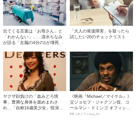
出てくる言葉は「お母さん」と
「大人の発達障害」を疑ったら
「わかんない」……清水ちなみ
試したい20のチェックリスト
が語る「左脳の4分の1が壊死し
た私」
ヤクザ顔負けの「血みどろ情
《映画『Michael／マイケル』》
事」豊満な身体を舐めまわさ
父ジョセフ・ジャクソン役、コ
れ…「自称16歳美少女」怪演
ールマン・ドミンゴ オフィシャ
中、かたせ梨乃（69）の美しす
ルインタビュー“観客を魅了した
PR（キノフィルムズ）
ぎる“熟れ方”
名優、複雑な父親像への想いを
語る”《日本興収70億円突破》