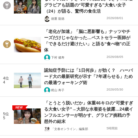
グラビアも話題の“可愛すぎる”大食い女子
（24）が語る、驚愕の食生活
2026/08/01
徳重 龍徳
「老化が加速」「脳に悪影響も」ナッツやチ
ーズだけじゃなかった…ベストセラー医師が
「できるだけ避けたい」と語る“食べ物”の正
体
2026/08/05
下村 健寿
認知症予防には「1日何歩」が効く？ ハーバ
ード大の最新研究が示す「7年遅らせる」ため
4位
4
の最適ウォーキング術
2026/05/30
梶山 寿子
「とうとう脱いだか」体重46キロの“可愛すぎ
NEW
る大食い女子”→大胆な水着姿を披露…24歳イ
5位
ンフルエンサーが明かす、グラビア挑戦の予
5
想外の結末
5時間前
「文春オンライン」編集部