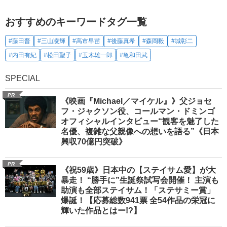
おすすめのキーワードタグ一覧
#藤田晋
#三山凌輝
#高市早苗
#後藤真希
#森岡毅
#城彰二
#内田有紀
#松田聖子
#玉木雄一郎
#亀和田武
SPECIAL
PR
《映画『Michael／マイケル』》父ジョセ
フ・ジャクソン役、コールマン・ドミンゴ
オフィシャルインタビュー“観客を魅了した
名優、複雑な父親像への想いを語る”《日本
興収70億円突破》
PR
《祝59歳》日本中の【ステイサム愛】が大
暴走！ “勝手に”生誕祭試写会開催！ 主演も
助演も全部ステイサム！「ステサミー賞」
爆誕！【応募総数941票 全54作品の栄冠に
輝いた作品とはー!?】