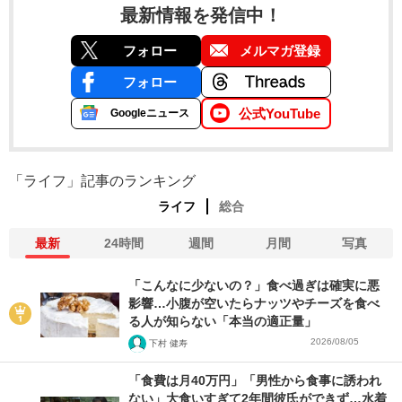
最新情報を発信中！
フォロー
メルマガ登録
フォロー
公式YouTube
Googleニュース
「ライフ」記事のランキング
ライフ
総合
最新
24時間
週間
月間
写真
「こんなに少ないの？」食べ過ぎは確実に悪
影響…小腹が空いたらナッツやチーズを食べ
る人が知らない「本当の適正量」
2026/08/05
下村 健寿
「食費は月40万円」「男性から食事に誘われ
ない」大食いすぎて2年間彼氏ができず…水着