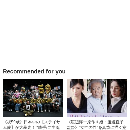
Recommended for you
《祝59歳》日本中の【ステイサ
《渡辺淳一原作＆娘・渡邉直子
ム愛】が大暴走！ “勝手に”生誕
監督》“女性の性”を真摯に描く意