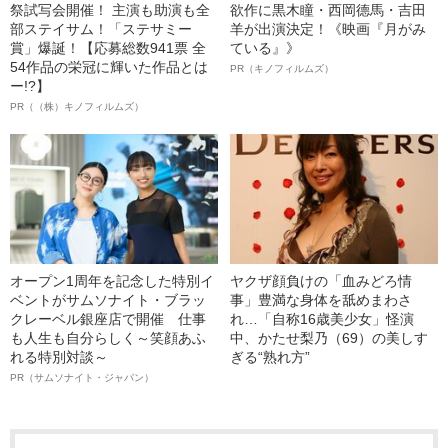
祭試写会開催！ 主演も助演も全
欲作に黒木瞳・西岡德馬・吉田
部ステイサム！「ステサミー
羊が出演決定！《映画『月がみ
賞」爆誕！【応募総数941票 全
ている』》
54作品の栄冠に輝いた作品とは
PR（キノフィルムズ）
ー!?】
PR（（株）キノフィルムズ）
オープン1周年を記念した特別イ
ヤクザ顔負けの「血みどろ情
ベントがサムソナイト・ブラッ
事」豊満な身体を舐めまわさ
クレーベル銀座店で開催 仕事
れ…「自称16歳美少女」怪演
も人生も自分らしく～笑顔あふ
中、かたせ梨乃（69）の美しす
れる特別対談～
ぎる“熟れ方”
PR（サムソナイト・ジャパン）