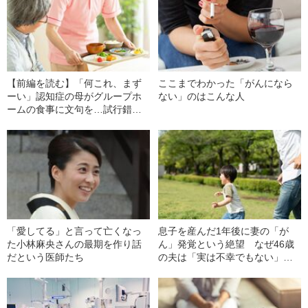
【前編を読む】「何これ、まず
ここまでわかった「がんになら
ーい」認知症の母がグループホ
ない」のはこんな人
ームの食事に文句を…試行錯誤
の末、たどり着いた“意外な解決
策”とは
「愛してる」と言って亡くなっ
息子を産んだ1年後に妻の「が
た小林麻央さんの最期を作り話
ん」発覚という絶望 なぜ46歳
だという医師たち
の夫は「実は不幸でもない」と
思えたのか？