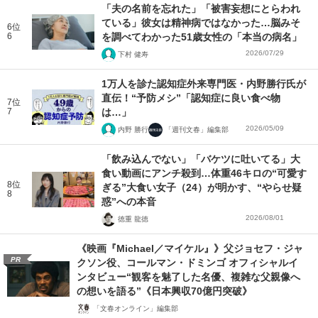
「夫の名前を忘れた」「被害妄想にとらわれ
ている」彼女は精神病ではなかった…脳みそ
6位
6
を調べてわかった51歳女性の「本当の病名」
2026/07/29
下村 健寿
1万人を診た認知症外来専門医・内野勝行氏が
直伝！“予防メシ”「認知症に良い食べ物
7位
7
は…」
2026/05/09
内野 勝行
「週刊文春」編集部
「飲み込んでない」「バケツに吐いてる」大
食い動画にアンチ殺到…体重46キロの“可愛す
8位
ぎる”大食い女子（24）が明かす、“やらせ疑
8
惑”への本音
2026/08/01
徳重 龍徳
《映画『Michael／マイケル』》父ジョセフ・ジャ
PR
クソン役、コールマン・ドミンゴ オフィシャルイ
ンタビュー“観客を魅了した名優、複雑な父親像へ
の想いを語る”《日本興収70億円突破》
「文春オンライン」編集部