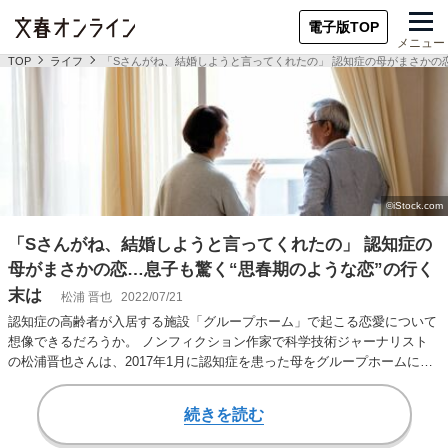
電子版TOP
メニュー
TOP
ライフ
「Sさんがね、結婚しようと言ってくれたの」 認知症の母がまさかの
「Sさんがね、結婚しようと言ってくれたの」 認知症の
母がまさかの恋…息子も驚く“思春期のような恋”の行く
末は
松浦 晋也
2022/07/21
認知症の高齢者が入居する施設「グループホーム」で起こる恋愛について
想像できるだろうか。 ノンフィクション作家で科学技術ジャーナリスト
の松浦晋也さんは、2017年1月に認知症を患った母をグループホームに入
居させた。2…
続きを読む