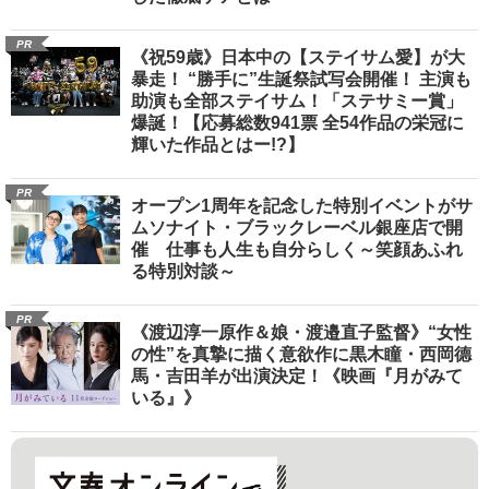
PR
《祝59歳》日本中の【ステイサム愛】が大
暴走！ “勝手に”生誕祭試写会開催！ 主演も
助演も全部ステイサム！「ステサミー賞」
爆誕！【応募総数941票 全54作品の栄冠に
輝いた作品とはー!?】
PR
オープン1周年を記念した特別イベントがサ
ムソナイト・ブラックレーベル銀座店で開
催 仕事も人生も自分らしく～笑顔あふれ
る特別対談～
PR
《渡辺淳一原作＆娘・渡邉直子監督》“女性
の性”を真摯に描く意欲作に黒木瞳・西岡德
馬・吉田羊が出演決定！《映画『月がみて
いる』》