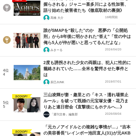
握らされる」ジャニー喜多川による性加害、
語り始めた被害者たち《徹底取材の裏側》
16時間前
髙橋 大介
誰がSMAPを“殺した”のか 悪夢の「公開処
刑」から8年後に明かされた“答え”「世の中は
俺ら5人が仲が悪いと思ってるんだよな」
2024/04/20
みきーる
2度も誘拐された少女の両親は、犯人に性的に
籠絡されていた……全米を驚愕させた事件と
4位
4
は
2019/07/01
辰巳JUNK
三山凌輝が妻・趣里との「キス・濡れ場禁止
SCOOP!
ルール」を破って既婚の元宝塚女優・花乃ま
5位
5
りあと連日密会《直撃後にもホテルへ…》
2026/08/04
「週刊文春」編集部
「元カノアイドルとの複雑な事情が…」“吉本
SCOOP!
の美容番長”レインボー池田直人(31)が元AKB