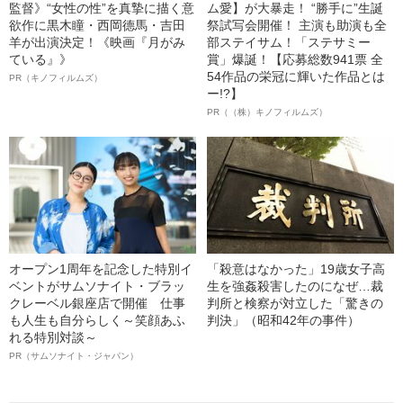
監督》“女性の性”を真摯に描く意
ム愛】が大暴走！ “勝手に”生誕
欲作に黒木瞳・西岡德馬・吉田
祭試写会開催！ 主演も助演も全
羊が出演決定！《映画『月がみ
部ステイサム！「ステサミー
ている』》
賞」爆誕！【応募総数941票 全
54作品の栄冠に輝いた作品とは
PR（キノフィルムズ）
ー!?】
PR（（株）キノフィルムズ）
オープン1周年を記念した特別イ
「殺意はなかった」19歳女子高
ベントがサムソナイト・ブラッ
生を強姦殺害したのになぜ…裁
クレーベル銀座店で開催 仕事
判所と検察が対立した「驚きの
も人生も自分らしく～笑顔あふ
判決」（昭和42年の事件）
れる特別対談～
PR（サムソナイト・ジャパン）