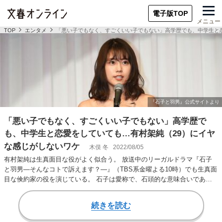
電子版TOP
メニュー
TOP
エンタメ
「悪い子でもなく、すごくいい子でもない」高学歴でも、中学生と
「悪い子でもなく、すごくいい子でもない」高学歴で
も、中学生と恋愛をしていても…有村架純（29）にイヤ
な感じがしないワケ
木俣 冬
2022/08/05
有村架純は生真面目な役がよく似合う。 放送中のリーガルドラマ『石子
と羽男―そんなコトで訴えます？―』（TBS系金曜よる10時）でも生真面
目な倹約家の役を演じている。 石子は愛称で、石頭的な意味合いであ
る。石子こと石…
続きを読む