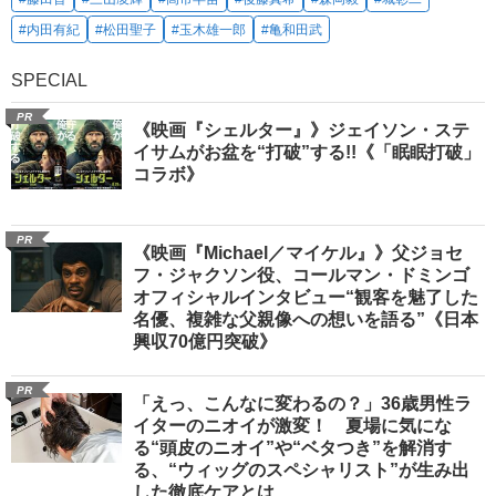
#内田有紀
#松田聖子
#玉木雄一郎
#亀和田武
SPECIAL
PR
《映画『シェルター』》ジェイソン・ステ
イサムがお盆を“打破”する!!《「眠眠打破」
コラボ》
PR
《映画『Michael／マイケル』》父ジョセ
フ・ジャクソン役、コールマン・ドミンゴ
オフィシャルインタビュー“観客を魅了した
名優、複雑な父親像への想いを語る”《日本
興収70億円突破》
PR
「えっ、こんなに変わるの？」36歳男性ラ
イターのニオイが激変！ 夏場に気にな
る“頭皮のニオイ”や“ベタつき”を解消す
る、“ウィッグのスペシャリスト”が生み出
した徹底ケアとは