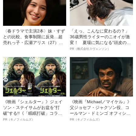
〈春ドラマで主演2本〉妹・すず
「えっ、こんなに変わるの？」
との比較、食事制限に反発…超
36歳男性ライターのニオイが激
売れっ子・広瀬アリス（27）を
変！ 夏場に気になる“頭皮のニ
変えた“きっかけ”
オイ”や“ベタつき”を解消す
PR（株式会社スヴェンソン）
る、“ウィッグのスペシャリス
ト”が生み出した徹底ケアとは
《映画『シェルター』》ジェイ
《映画『Michael／マイケル』》
ソン・ステイサムがお盆を“打
父ジョセフ・ジャクソン役、コ
破”する!!《「眠眠打破」コラ
ールマン・ドミンゴ オフィシャ
ボ》
ルインタビュー“観客を魅了した
PR（キノフィルムズ）
PR（キノフィルムズ）
名優、複雑な父親像への想いを
語る”《日本興収70億円突破》