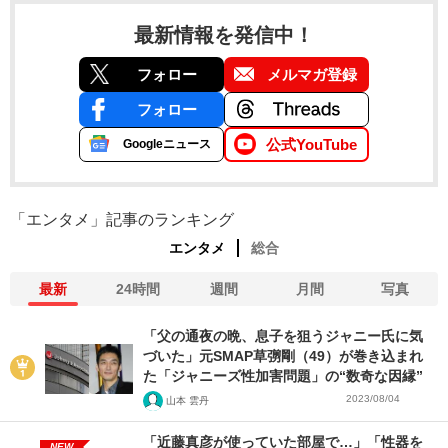
最新情報を発信中！
フォロー
メルマガ登録
フォロー
公式YouTube
Googleニュース
「エンタメ」記事のランキング
エンタメ
総合
最新
24時間
週間
月間
写真
「父の通夜の晩、息子を狙うジャニー氏に気
づいた」元SMAP草彅剛（49）が巻き込まれ
た「ジャニーズ性加害問題」の“数奇な因縁”
2023/08/04
山本 雲丹
「近藤真彦が使っていた部屋で…」「性器を
NEW