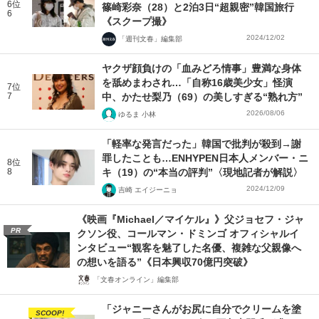
6位
篠崎彩奈（28）と2泊3日“超親密”韓国旅行
6
《スクープ撮》
2024/12/02
「週刊文春」編集部
ヤクザ顔負けの「血みどろ情事」豊満な身体
を舐めまわされ…「自称16歳美少女」怪演
7位
7
中、かたせ梨乃（69）の美しすぎる“熟れ方”
2026/08/06
ゆるま 小林
「軽率な発言だった」韓国で批判が殺到→謝
罪したことも…ENHYPEN日本人メンバー・ニ
8位
8
キ（19）の“本当の評判”〈現地記者が解説〉
2024/12/09
吉崎 エイジーニョ
《映画『Michael／マイケル』》父ジョセフ・ジャ
PR
クソン役、コールマン・ドミンゴ オフィシャルイ
ンタビュー“観客を魅了した名優、複雑な父親像へ
の想いを語る”《日本興収70億円突破》
「文春オンライン」編集部
「ジャニーさんがお尻に自分でクリームを塗
SCOOP!