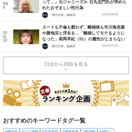
って…」元ジャニーズJr. 石丸志門氏が求めら
9位
9
れたおぞましい性行為
2023/06/28
「週刊文春」編集部
ヌードも不倫も厭わず、離婚後も市川海老蔵
10
や勝地涼と浮名を…「離婚してモテるように
位
なった」高岡早紀（51）の魔性がとまらない
10
2024/07/29
「週刊文春」編集部
11位から20位を見る
おすすめのキーワードタグ一覧
#藤田晋
#三山凌輝
#高市早苗
#後藤真希
#森岡毅
#城彰二