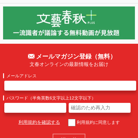
メールマガジン登録（無料）
文春オンラインの最新情報をお届け
メールアドレス
パスワード（半角英数6文字以上12文字以下）
利用規約を確認する
利用規約に同意します