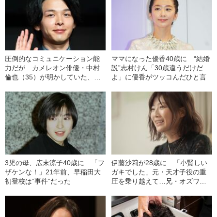
圧倒的なコミュニケーション能
ママになった優香40歳に “結婚
力だが…カメレオン俳優・中村
説”志村けん「30歳違うだけだ
倫也（35）が明かしていた、過
よ」に優香がツッコんだひと言
去の意外な「コンプレックス」
3児の母、広末涼子40歳に 「フ
伊藤沙莉が28歳に 「小賢しい
ザケンな！」21年前、早稲田大
ガキでした」元・天才子役の重
初登校は“事件”だった
圧を乗り越えて…兄・オズワル
ド伊藤が贈った“言葉”とは