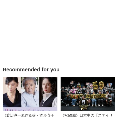
Recommended for you
《渡辺淳一原作＆娘・渡邉直子
《祝59歳》日本中の【ステイサ