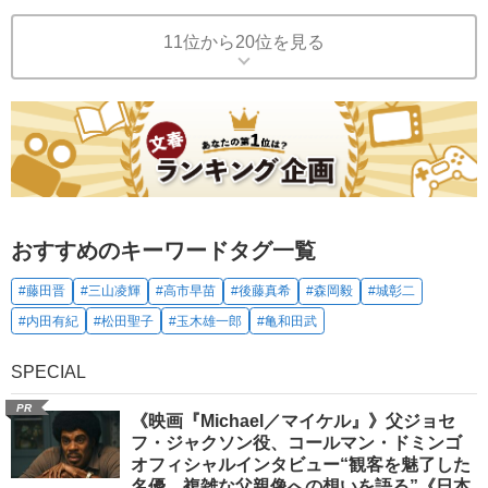
11位から20位を見る
おすすめのキーワードタグ一覧
#藤田晋
#三山凌輝
#高市早苗
#後藤真希
#森岡毅
#城彰二
#内田有紀
#松田聖子
#玉木雄一郎
#亀和田武
SPECIAL
PR
《映画『Michael／マイケル』》父ジョセ
フ・ジャクソン役、コールマン・ドミンゴ
オフィシャルインタビュー“観客を魅了した
名優、複雑な父親像への想いを語る”《日本