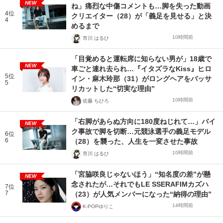
NEW
ね」痛烈な中傷コメントも…脚を失った動画
4位
クリエイター（28）が「義足を見せる」と決
4
めるまで
10時間前
市川 はるひ
「目覚めると運転席に知らない男が」18歳で
NEW
車ごと連れ去られ…『イタズラなKiss』ヒロ
5位
イン・麻木玲那（31）がロングヘアをバッサ
5
リカットした“切実な理由”
10時間前
佐藤 ちひろ
「右脚があらぬ方向に180度ねじれて…」バイ
NEW
ク事故で脚を切断…元競泳選手の義足モデル
6位
6
（28）を襲った、人生を一変させた事故
10時間前
市川 はるひ
「宮脇咲良じゃないほう」“知名度の差”が懸
NEW
念されたが…それでもLE SSERAFIMカズハ
7位
7
（23）が人気メンバーになった“納得の理由”
14時間前
K-POPゆりこ