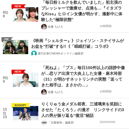
「毎日粉ミルクを飲んでいました」初主演の
NEW
プレッシャーで激痩せ、点滴も…『イタズラ
8位
なKiss』ヒロイン女優が明かす、撮影中に体
8
験した“極限状態”
10時間前
佐藤 ちひろ
PR
《映画『シェルター』》ジェイソン・ステイサムが
お盆を“打破”する!!《「眠眠打破」コラボ》
週刊文春CINEMAオンライン編集部
「死ねよ」「ブス」毎日100件以上の誹謗中傷
NEW
が…恋リア出演で大炎上した女優・麻木玲那
9位
（31）が明かすネットリンチの実態「送って
9
きた相手は、まさかの…」
10時間前
佐藤 ちひろ
りくりゅう金メダル前夜、三浦璃来を笑顔に
SCOOP!
10
させた「たくろう」の漫才 リンクサイドの3
位
人の男が振り返る“復活”秘話
10
2026/05/08
「文藝春秋」編集部