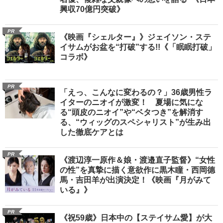
興収70億円突破》
PR
《映画『シェルター』》ジェイソン・ステ
イサムがお盆を“打破”する!!《「眠眠打破」
コラボ》
PR
「えっ、こんなに変わるの？」36歳男性ラ
イターのニオイが激変！ 夏場に気にな
る“頭皮のニオイ”や“ベタつき”を解消す
る、“ウィッグのスペシャリスト”が生み出
した徹底ケアとは
PR
《渡辺淳一原作＆娘・渡邉直子監督》“女性
の性”を真摯に描く意欲作に黒木瞳・西岡德
馬・吉田羊が出演決定！《映画『月がみて
いる』》
PR
《祝59歳》日本中の【ステイサム愛】が大