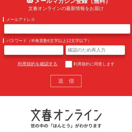
メールマガジン登録（無料）
文春オンラインの最新情報をお届け
メールアドレス
パスワード（半角英数6文字以上12文字以下）
利用規約を確認する
利用規約に同意します