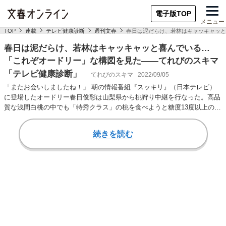
電子版TOP
メニュー
TOP
連載
テレビ健康診断
週刊文春
春日は泥だらけ、若林はキャッキャッと
春日は泥だらけ、若林はキャッキャッと喜んでいる…
「これぞオードリー」な構図を見た――てれびのスキマ
「テレビ健康診断」
てれびのスキマ
2022/09/05
「またお会いしましたね！」 朝の情報番組『スッキリ』（日本テレビ）
に登場したオードリー春日俊彰は山梨県から桃狩り中継を行なった。高品
質な浅間白桃の中でも「特秀クラス」の桃を食べようと糖度13度以上の桃
を探し奮闘する春…
続きを読む