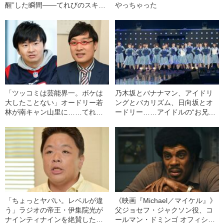
醒”した瞬間――てれびのスキマ
やっちゃった
「テレビ健康診断」
「ツッコミは芸能界一。ボケは
乃木坂とバナナマン、アイドリ
大したことない」オードリー若
ングとバカリズム、日向坂とオ
林が南キャン山里に……てれび
ードリー……アイドルの“お兄ち
のスキマ「テレビ健康診断」
ゃん”役のこなし方――てれびの
スキマ「テレビ健康診断」
「ちょっとヤバい。レベルが違
《映画『Michael／マイケル』》
う」ラジオの帝王・伊集院光が
父ジョセフ・ジャクソン役、コ
ナインティナインを絶賛した理
ールマン・ドミンゴ オフィシャ