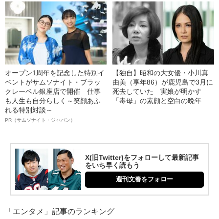
オープン1周年を記念した特別イ
【独自】昭和の大女優・小川真
ベントがサムソナイト・ブラッ
由美（享年86）が鹿児島で3月に
クレーベル銀座店で開催 仕事
死去していた 実娘が明かす
も人生も自分らしく～笑顔あふ
「毒母」の素顔と空白の晩年
れる特別対談～
PR（サムソナイト・ジャパン）
X(旧Twitter)をフォローして最新記事
をいち早く読もう
週刊文春をフォロー
「エンタメ」記事のランキング