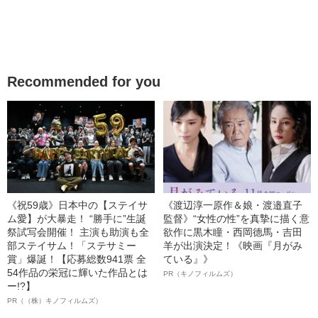
Recommended for you
《祝59歳》日本中の【ステイサ
《渡辺淳一原作＆娘・渡邉直子
ム愛】が大暴走！ “勝手に”生誕
監督》“女性の性”を真摯に描く意
祭試写会開催！ 主演も助演も全
欲作に黒木瞳・西岡德馬・吉田
部ステイサム！「ステサミー
羊が出演決定！《映画『月がみ
賞」爆誕！【応募総数941票 全
ている』》
54作品の栄冠に輝いた作品とは
PR（キノフィルムズ）
ー!?】
PR（（株）キノフィルムズ）