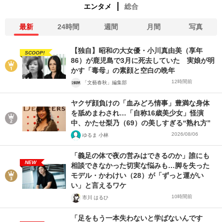
エンタメ
総合
最新
24時間
週間
月間
写真
【独自】昭和の大女優・小川真由美（享年
SCOOP!
86）が鹿児島で3月に死去していた 実娘が明
かす「毒母」の素顔と空白の晩年
12時間前
「文藝春秋」編集部
ヤクザ顔負けの「血みどろ情事」豊満な身体
を舐めまわされ…「自称16歳美少女」怪演
中、かたせ梨乃（69）の美しすぎる“熟れ方”
2026/08/06
ゆるま 小林
「義足の体で夜の営みはできるのか」誰にも
NEW
相談できなかった切実な悩みも…脚を失った
モデル・かわけい（28）が「ずっと運がい
い」と言えるワケ
10時間前
市川 はるひ
「足をもう一本失わないと学ばないんです