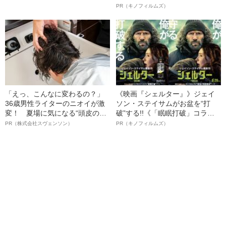
由――てれびのスキマ「テレビ
ルインタビュー“観客を魅了した
PR（キノフィルムズ）
健康診断」
名優、複雑な父親像への想いを
語る”《日本興収70億円突破》
「えっ、こんなに変わるの？」
《映画『シェルター』》ジェイ
36歳男性ライターのニオイが激
ソン・ステイサムがお盆を“打
変！ 夏場に気になる“頭皮のニ
破”する!!《「眠眠打破」コラ
オイ”や“ベタつき”を解消す
ボ》
PR（株式会社スヴェンソン）
PR（キノフィルムズ）
る、“ウィッグのスペシャリス
ト”が生み出した徹底ケアとは