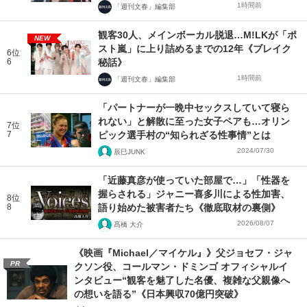
1時間前
「週刊文春」編集部
観客30人、メインボーカル脱退…M!LKが「ポ
NEW
スト嵐」に上り詰めるまでの12年《ブレイク
6位
6
秘話》
1時間前
「週刊文春」編集部
「パートナーが一晩中セックスしていて寝ら
れない」と解散に至った女子ペアも…オリン
7位
7
ピック選手村の“知られざる性事情”とは
2024/07/30
辰巳JUNK
「近藤真彦が使っていた部屋で…」「性器を
握らされる」ジャニー喜多川による性加害、
8位
8
語り始めた被害者たち《徹底取材の裏側》
2026/08/07
髙橋 大介
《映画『Michael／マイケル』》父ジョセフ・ジャ
PR
クソン役、コールマン・ドミンゴ オフィシャルイ
ンタビュー“観客を魅了した名優、複雑な父親像へ
の想いを語る”《日本興収70億円突破》