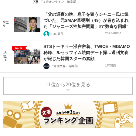
「文春オンライン」編集部
「父の通夜の晩、息子を狙うジャニー氏に気
づいた」元SMAP草彅剛（49）が巻き込まれ
9位
9
た「ジャニーズ性加害問題」の“数奇な因縁”
2023/08/04
山本 雲丹
BTSトーキョー滞在密着、TWICE・MISAMO
NEW
10
秘録、ルセラフィム焼肉デート撮…週刊文春
位
が報じた韓国スターの素顔
10
1時間前
「週刊文春」編集部
11位から20位を見る