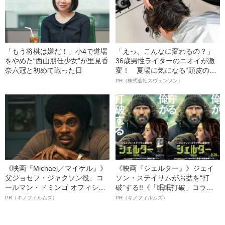
「もう将棋は嫌だ！」小4で道場
「えっ、こんなに変わるの？」
をやめた“西山朋佳少女”が里見香
36歳男性ライターのニオイが激
奈六冠と初めて戦った日
変！ 夏場に気になる“頭皮のニ
オイ”や“ベタつき”を解消す
PR（株式会社スヴェンソン）
る、“ウィッグのスペシャリス
ト”が生み出した徹底ケアとは
《映画『Michael／マイケル』》
《映画『シェルター』》ジェイ
父ジョセフ・ジャクソン役、コ
ソン・ステイサムがお盆を“打
ールマン・ドミンゴ オフィシャ
破”する!!《「眠眠打破」コラ
ルインタビュー“観客を魅了した
ボ》
PR（キノフィルムズ）
PR（キノフィルムズ）
名優、複雑な父親像への想いを
語る”《日本興収70億円突破》