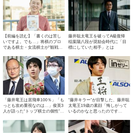
【前編を読む】「書くのは苦し
藤井聡太竜王を破ってA級復帰
いですよ。でも…」将棋のプロ
稲葉陽八段が奨励会時代に「目
である棋士・女流棋士が“観戦
標にしていた相手」とは
記”を書く理由とは
「藤井竜王は居飛車100％」「も
“藤井キラー”が目撃した、藤井聡
っとも攻め重視なのは…」俊英3
太竜王19歳の素顔「悔しがって
人が語った“トップ棋士の個性”と
いるのかなと思ったのです
は
が…」