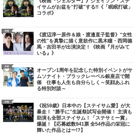
《映画『シェルター』》ジェイソン・ステ
イサムがお盆を“打破”する!!《「眠眠打破」
コラボ》
PR
《渡辺淳一原作＆娘・渡邉直子監督》“女性
の性”を真摯に描く意欲作に黒木瞳・西岡德
馬・吉田羊が出演決定！《映画『月がみて
いる』》
PR
オープン1周年を記念した特別イベントがサ
ムソナイト・ブラックレーベル銀座店で開
催 仕事も人生も自分らしく～笑顔あふれ
る特別対談～
PR
《祝59歳》日本中の【ステイサム愛】が大
暴走！ “勝手に”生誕祭試写会開催！ 主演も
助演も全部ステイサム！「ステサミー賞」
爆誕！【応募総数941票 全54作品の栄冠に
輝いた作品とはー!?】