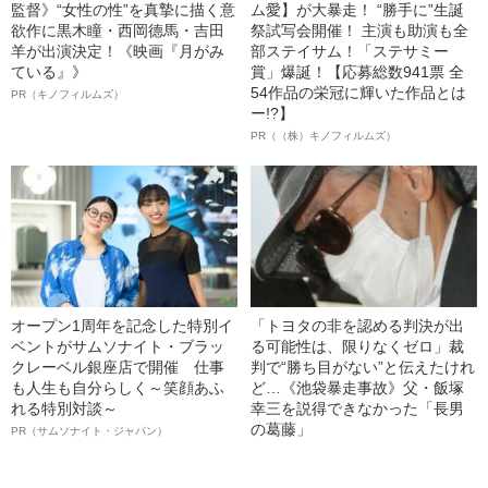
監督》“女性の性”を真摯に描く意
ム愛】が大暴走！ “勝手に”生誕
欲作に黒木瞳・西岡德馬・吉田
祭試写会開催！ 主演も助演も全
羊が出演決定！《映画『月がみ
部ステイサム！「ステサミー
ている』》
賞」爆誕！【応募総数941票 全
54作品の栄冠に輝いた作品とは
PR（キノフィルムズ）
ー!?】
PR（（株）キノフィルムズ）
オープン1周年を記念した特別イ
「トヨタの非を認める判決が出
ベントがサムソナイト・ブラッ
る可能性は、限りなくゼロ」裁
クレーベル銀座店で開催 仕事
判で“勝ち目がない”と伝えたけれ
も人生も自分らしく～笑顔あふ
ど…《池袋暴走事故》父・飯塚
れる特別対談～
幸三を説得できなかった「長男
の葛藤」
PR（サムソナイト・ジャパン）