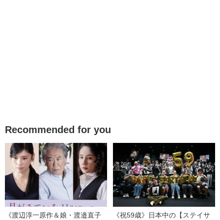
Recommended for you
《渡辺淳一原作＆娘・渡邉直子
《祝59歳》日本中の【ステイサ