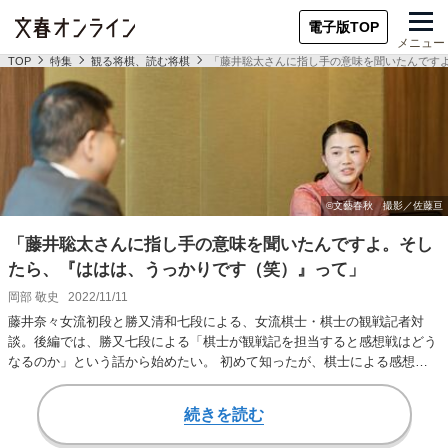
電子版TOP
メニュー
TOP
特集
観る将棋、読む将棋
「藤井聡太さんに指し手の意味を聞いたんです
「藤井聡太さんに指し手の意味を聞いたんですよ。そし
たら、『ははは、うっかりです（笑）』って」
岡部 敬史
2022/11/11
藤井奈々女流初段と勝又清和七段による、女流棋士・棋士の観戦記者対
談。後編では、勝又七段による「棋士が観戦記を担当すると感想戦はどう
なるのか」という話から始めたい。 初めて知ったが、棋士による感想戦
というのは、観戦記…
続きを読む