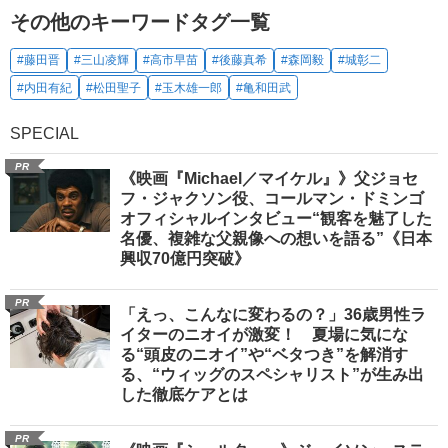
その他のキーワードタグ一覧
#藤田晋
#三山凌輝
#高市早苗
#後藤真希
#森岡毅
#城彰二
#内田有紀
#松田聖子
#玉木雄一郎
#亀和田武
SPECIAL
PR
《映画『Michael／マイケル』》父ジョセ
フ・ジャクソン役、コールマン・ドミンゴ
オフィシャルインタビュー“観客を魅了した
名優、複雑な父親像への想いを語る”《日本
興収70億円突破》
PR
「えっ、こんなに変わるの？」36歳男性ラ
イターのニオイが激変！ 夏場に気にな
る“頭皮のニオイ”や“ベタつき”を解消す
る、“ウィッグのスペシャリスト”が生み出
した徹底ケアとは
PR