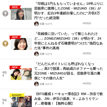
「印税は1円ももらっていません」19年ぶりに
NEW
芸能界に復帰したZONE・MIZUHO（38）が
明かす、紅白3年連続出場したのに“月収8万
円”だった絶頂期
8時間前
佐藤 ちひろ
「収録後に泣いていた、って報じられたけ
NEW
ど…」ZONEのMIZUHO（38）が明かす、24
年前にとんねるず石橋貴明がつけた“強烈なあ
だ名”事件の真相
8時間前
佐藤 ちひろ
「だんだんボイトレにも呼ばれなくなっ
NEW
て…」高3で脱退→再結成のオファーも断った
4位
元ZONE・MIZUHOが語る、芸能界引退の裏
4
側と“その後の人生”
8時間前
佐藤 ちひろ
《BTS厳戒トーキョー滞在記》RM→渋谷で飲
SCOOP!
み会、JIN→伊豆の温泉、V→よみうりラン
5位
5
ド…密着撮！【無料公開】