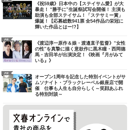
PR
《祝59歳》日本中の【ステイサム愛】が大
暴走！ “勝手に”生誕祭試写会開催！ 主演も
助演も全部ステイサム！「ステサミー賞」
爆誕！【応募総数941票 全54作品の栄冠に
輝いた作品とはー!?】
PR
《渡辺淳一原作＆娘・渡邉直子監督》“女性
の性”を真摯に描く意欲作に黒木瞳・西岡德
馬・吉田羊が出演決定！《映画『月がみて
いる』》
PR
オープン1周年を記念した特別イベントがサ
ムソナイト・ブラックレーベル銀座店で開
催 仕事も人生も自分らしく～笑顔あふれ
る特別対談～