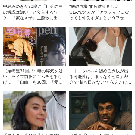
中島みゆきが70歳に「自分の曲
“解散危機”すら微笑ましい…
の解説は嫌い」と公言するワ
GLAYの4人が「アラフィフにな
ケ 『家なき子』主題歌に出て
っても仲良すぎ」という幸せな
くる「僕」の正体は…
世界
〈尾崎豊31回忌〉妻の浮気を疑
「トヨタの非を認める判決が出
い、ライブ前夜にキムチを平ら
る可能性は、限りなくゼロ」裁
げ… 「自由」を30回、「愛」
判で“勝ち目がない”と伝えたけれ
を182回歌った尾崎の“衝動”
ど…《池袋暴走事故》父・飯塚
幸三を説得できなかった「長男
の葛藤」