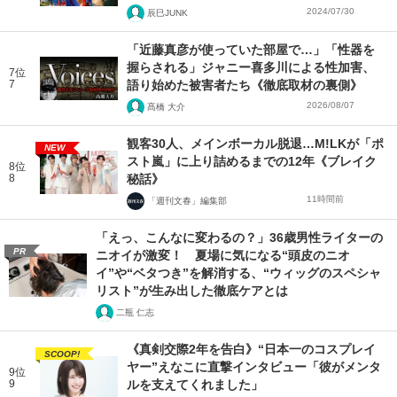
2024/07/30
辰巳JUNK
「近藤真彦が使っていた部屋で…」「性器を
握らされる」ジャニー喜多川による性加害、
7位
7
語り始めた被害者たち《徹底取材の裏側》
2026/08/07
髙橋 大介
観客30人、メインボーカル脱退…M!LKが「ポ
NEW
スト嵐」に上り詰めるまでの12年《ブレイク
8位
8
秘話》
11時間前
「週刊文春」編集部
「えっ、こんなに変わるの？」36歳男性ライターの
PR
ニオイが激変！ 夏場に気になる“頭皮のニオ
イ”や“ベタつき”を解消する、“ウィッグのスペシャ
リスト”が生み出した徹底ケアとは
二瓶 仁志
《真剣交際2年を告白》“日本一のコスプレイ
SCOOP!
ヤー”えなこに直撃インタビュー「彼がメンタ
9位
9
ルを支えてくれました」