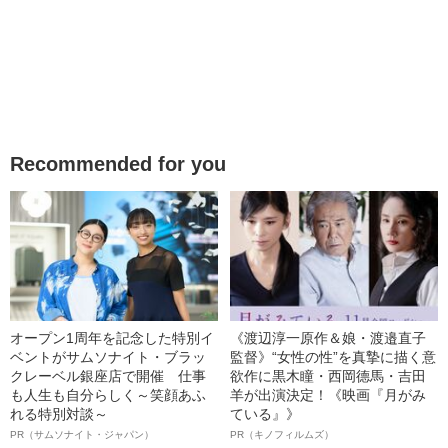
Recommended for you
オープン1周年を記念した特別イ
《渡辺淳一原作＆娘・渡邉直子
ベントがサムソナイト・ブラッ
監督》“女性の性”を真摯に描く意
クレーベル銀座店で開催 仕事
欲作に黒木瞳・西岡德馬・吉田
も人生も自分らしく～笑顔あふ
羊が出演決定！《映画『月がみ
れる特別対談～
ている』》
PR（サムソナイト・ジャパン）
PR（キノフィルムズ）