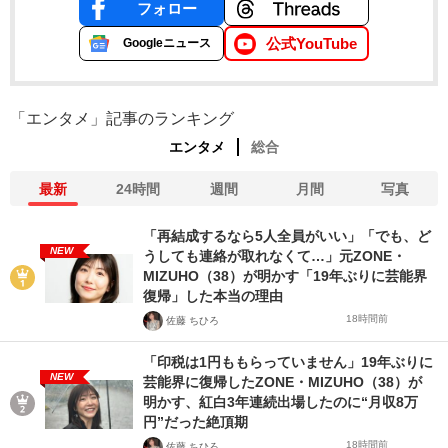
フォロー
公式YouTube
Googleニュース
「エンタメ」記事のランキング
エンタメ
総合
最新
24時間
週間
月間
写真
「再結成するなら5人全員がいい」「でも、ど
NEW
うしても連絡が取れなくて…」元ZONE・
MIZUHO（38）が明かす「19年ぶりに芸能界
復帰」した本当の理由
18時間前
佐藤 ちひろ
「印税は1円ももらっていません」19年ぶりに
NEW
芸能界に復帰したZONE・MIZUHO（38）が
明かす、紅白3年連続出場したのに“月収8万
円”だった絶頂期
18時間前
佐藤 ちひろ