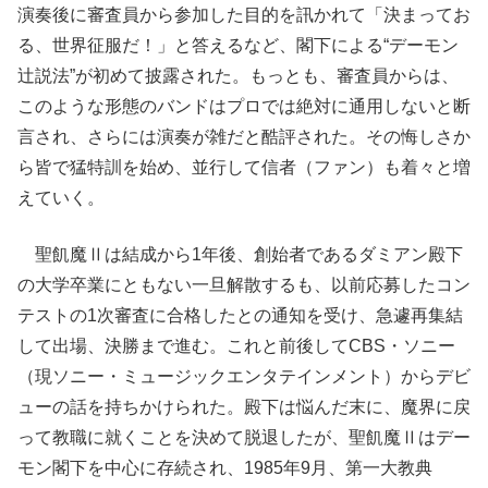
演奏後に審査員から参加した目的を訊かれて「決まってお
る、世界征服だ！」と答えるなど、閣下による“デーモン
辻説法”が初めて披露された。もっとも、審査員からは、
このような形態のバンドはプロでは絶対に通用しないと断
言され、さらには演奏が雑だと酷評された。その悔しさか
ら皆で猛特訓を始め、並行して信者（ファン）も着々と増
えていく。
聖飢魔Ⅱは結成から1年後、創始者であるダミアン殿下
の大学卒業にともない一旦解散するも、以前応募したコン
テストの1次審査に合格したとの通知を受け、急遽再集結
して出場、決勝まで進む。これと前後してCBS・ソニー
（現ソニー・ミュージックエンタテインメント）からデビ
ューの話を持ちかけられた。殿下は悩んだ末に、魔界に戻
って教職に就くことを決めて脱退したが、聖飢魔Ⅱはデー
モン閣下を中心に存続され、1985年9月、第一大教典