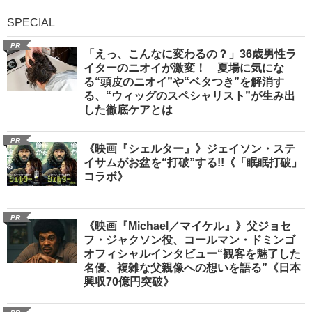
SPECIAL
PR
「えっ、こんなに変わるの？」36歳男性ラ
イターのニオイが激変！ 夏場に気にな
る“頭皮のニオイ”や“ベタつき”を解消す
る、“ウィッグのスペシャリスト”が生み出
した徹底ケアとは
PR
《映画『シェルター』》ジェイソン・ステ
イサムがお盆を“打破”する!!《「眠眠打破」
コラボ》
PR
《映画『Michael／マイケル』》父ジョセ
フ・ジャクソン役、コールマン・ドミンゴ
オフィシャルインタビュー“観客を魅了した
名優、複雑な父親像への想いを語る”《日本
興収70億円突破》