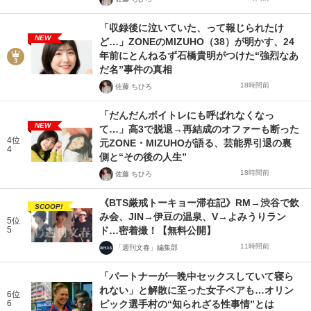
「収録後に泣いていた、って報じられたけ
NEW
ど…」ZONEのMIZUHO（38）が明かす、24
年前にとんねるず石橋貴明がつけた“強烈なあ
だ名”事件の真相
18時間前
佐藤 ちひろ
「だんだんボイトレにも呼ばれなくなっ
NEW
て…」高3で脱退→再結成のオファーも断った
4位
元ZONE・MIZUHOが語る、芸能界引退の裏
4
側と“その後の人生”
18時間前
佐藤 ちひろ
《BTS厳戒トーキョー滞在記》RM→渋谷で飲
SCOOP!
み会、JIN→伊豆の温泉、V→よみうりラン
5位
5
ド…密着撮！【無料公開】
11時間前
「週刊文春」編集部
「パートナーが一晩中セックスしていて寝ら
れない」と解散に至った女子ペアも…オリン
6位
6
ピック選手村の“知られざる性事情”とは