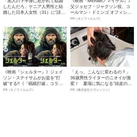
「黒人の下半身に惹かれて結婚
《映画『Michael／マイケル』》
したんだろ」ケニア人男性と結
父ジョセフ・ジャクソン役、コ
婚した日本人女性（31）に“誹謗
ールマン・ドミンゴ オフィシャ
中傷”殺到…本人が語る、日本で
ルインタビュー“観客を魅了した
PR（キノフィルムズ）
感じる“外国人差別”のリアル
名優、複雑な父親像への想いを
語る”《日本興収70億円突破》
《映画『シェルター』》ジェイ
「えっ、こんなに変わるの？」
ソン・ステイサムがお盆を“打
36歳男性ライターのニオイが激
破”する!!《「眠眠打破」コラ
変！ 夏場に気になる“頭皮のニ
ボ》
オイ”や“ベタつき”を解消す
PR（キノフィルムズ）
PR（株式会社スヴェンソン）
る、“ウィッグのスペシャリス
ト”が生み出した徹底ケアとは