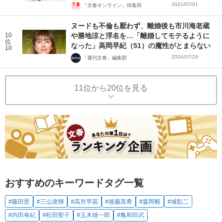
2021/07/01
「文春オンライン」特集班
ヌードも不倫も厭わず、離婚後も市川海老蔵
10
や勝地涼と浮名を…「離婚してモテるように
位
なった」高岡早紀（51）の魔性がとまらない
10
2024/07/29
「週刊文春」編集部
11位から20位を見る
おすすめのキーワードタグ一覧
#藤田晋
#三山凌輝
#高市早苗
#後藤真希
#森岡毅
#城彰二
#内田有紀
#松田聖子
#玉木雄一郎
#亀和田武