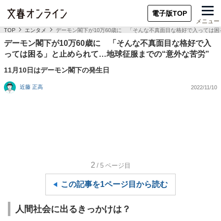
電子版TOP
メニュー
TOP
エンタメ
デーモン閣下が10万60歳に 「そんな不真面目な格好で入っては困
デーモン閣下が10万60歳に 「そんな不真面目な格好で入
っては困る」と止められて…地球征服までの“意外な苦労”
11月10日はデーモン閣下の発生日
近藤 正高
2022/11/10
2
/5
ページ目
この記事を1ページ目から読む
人間社会に出るきっかけは？