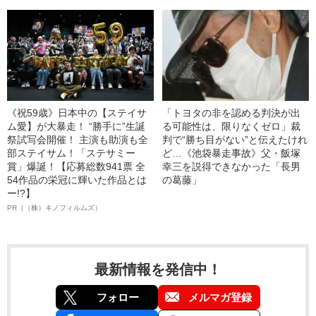
《祝59歳》日本中の【ステイサ
「トヨタの非を認める判決が出
ム愛】が大暴走！ “勝手に”生誕
る可能性は、限りなくゼロ」裁
祭試写会開催！ 主演も助演も全
判で“勝ち目がない”と伝えたけれ
部ステイサム！「ステサミー
ど…《池袋暴走事故》父・飯塚
賞」爆誕！【応募総数941票 全
幸三を説得できなかった「長男
54作品の栄冠に輝いた作品とは
の葛藤」
ー!?】
PR（（株）キノフィルムズ）
最新情報を発信中！
フォロー
メルマガ登録