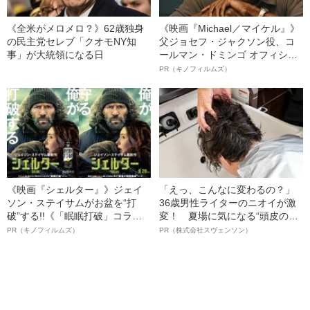
《全米がメロメロ？》62歳独身
《映画『Michael／マイケル』》
の民主党セレブ「クオモNY知
父ジョセフ・ジャクソン役、コ
事」が大統領になる日
ールマン・ドミンゴ オフィシャ
ルインタビュー“観客を魅了した
PR（キノフィルムズ）
名優、複雑な父親像への想いを
語る”《日本興収70億円突破》
《映画『シェルター』》ジェイ
「えっ、こんなに変わるの？」
ソン・ステイサムがお盆を“打
36歳男性ライターのニオイが激
破”する!!《「眠眠打破」コラ
変！ 夏場に気になる“頭皮のニ
ボ》
オイ”や“ベタつき”を解消す
PR（キノフィルムズ）
PR（株式会社スヴェンソン）
る、“ウィッグのスペシャリス
ト”が生み出した徹底ケアとは