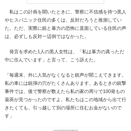
私はこの計画を聞いたときに、警察に不信感を持つ黒人
やヒスパニック住民の多くは、反対だろうと推測してい
た。ただ、実際に銃と暴力の恐怖に直面している住民の声
は、必ずしも反対一辺倒ではなかった。
発言を求めた1人の黒人女性は、「私は暴力の真っただ
中に住んでいます」と言って、こう訴えた。
「毎週末、外に人気がなくなると銃声が聞こえてきます。
私の車には銃弾の穴がたくさんあります。あるときの銃撃
事件では、後で警察が数えたら私の家の周りで100発もの
薬莢が見つかったのですよ。私たちはこの地域から出て行
きたくても、引っ越して別の場所に住むお金がないので
す」
ADVERTISEMENT