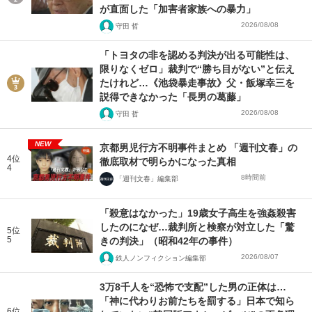
が直面した「加害者家族への暴力」
2026/08/08
守田 哲
「トヨタの非を認める判決が出る可能性は、
限りなくゼロ」裁判で“勝ち目がない”と伝え
たけれど…《池袋暴走事故》父・飯塚幸三を
説得できなかった「長男の葛藤」
2026/08/08
守田 哲
NEW
京都男児行方不明事件まとめ 「週刊文春」の
4位
徹底取材で明らかになった真相
4
8時間前
「週刊文春」編集部
「殺意はなかった」19歳女子高生を強姦殺害
したのになぜ…裁判所と検察が対立した「驚
5位
5
きの判決」（昭和42年の事件）
2026/08/07
鉄人ノンフィクション編集部
3万8千人を“恐怖で支配”した男の正体は…
「神に代わりお前たちを罰する」日本で知ら
6位