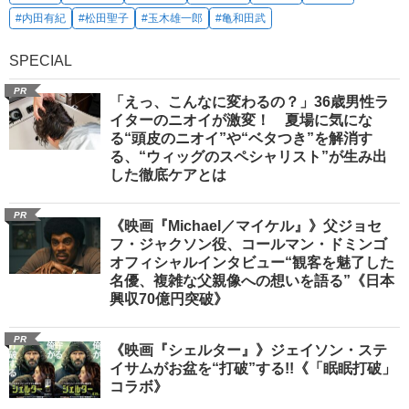
#内田有紀
#松田聖子
#玉木雄一郎
#亀和田武
SPECIAL
PR
「えっ、こんなに変わるの？」36歳男性ラ
イターのニオイが激変！ 夏場に気にな
る“頭皮のニオイ”や“ベタつき”を解消す
る、“ウィッグのスペシャリスト”が生み出
した徹底ケアとは
PR
《映画『Michael／マイケル』》父ジョセ
フ・ジャクソン役、コールマン・ドミンゴ
オフィシャルインタビュー“観客を魅了した
名優、複雑な父親像への想いを語る”《日本
興収70億円突破》
PR
《映画『シェルター』》ジェイソン・ステ
イサムがお盆を“打破”する!!《「眠眠打破」
コラボ》