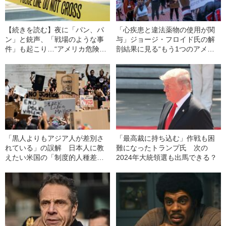
【続きを読む】夜に「パン、パ
「心疾患と違法薬物の使用が関
ン」と銃声、「戦場のような事
与」ジョージ・フロイド氏の解
件」も起こり…“アメリカ危険都
剖結果に見る“もう1つのアメリ
市”に住んだ朝日新聞記者の現場
カ”
報告
「黒人よりもアジア人が差別さ
「最高裁に持ち込む」作戦も困
れている」の誤解 日本人に教
難になったトランプ氏 次の
えたい米国の「制度的人種差
2024年大統領選も出馬できる？
別」