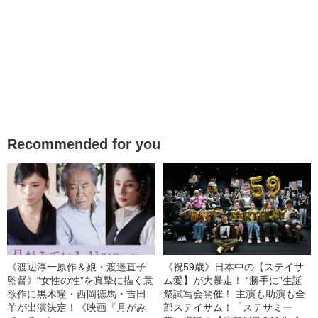
Recommended for you
《渡辺淳一原作＆娘・渡邉直子
《祝59歳》日本中の【ステイサ
監督》“女性の性”を真摯に描く意
ム愛】が大暴走！ “勝手に”生誕
欲作に黒木瞳・西岡德馬・吉田
祭試写会開催！ 主演も助演も全
羊が出演決定！《映画『月がみ
部ステイサム！「ステサミー