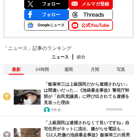
フォロー
メルマガ登録
フォロー
公式YouTube
Googleニュース
「ニュース」記事のランキング
ニュース
総合
最新
24時間
週間
月間
写真
「飯塚幸三は上級国民だから逮捕されない」
は間違いだった…《池袋暴走事故》警視庁幹
部が「自民党議員」に呼び出されても逮捕を
見送った理由
2026/08/08
守田 哲
「上級国民は逮捕されなくて良いですね」自
宅住所がネットに流出、嫌がらせ電話も…
《12人死傷の池袋暴走事故》飯塚幸三の長男