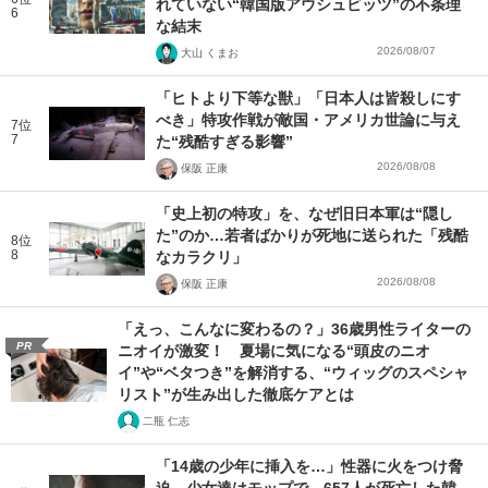
れていない“韓国版アウシュビッツ”の不条理
6
な結末
2026/08/07
大山 くまお
「ヒトより下等な獣」「日本人は皆殺しにす
べき」特攻作戦が敵国・アメリカ世論に与え
7位
7
た“残酷すぎる影響”
2026/08/08
保阪 正康
「史上初の特攻」を、なぜ旧日本軍は“隠し
た”のか…若者ばかりが死地に送られた「残酷
8位
8
なカラクリ」
2026/08/08
保阪 正康
「えっ、こんなに変わるの？」36歳男性ライターの
PR
ニオイが激変！ 夏場に気になる“頭皮のニオ
イ”や“ベタつき”を解消する、“ウィッグのスペシャ
リスト”が生み出した徹底ケアとは
二瓶 仁志
「14歳の少年に挿入を…」性器に火をつけ脅
迫、少女達はモップで…657人が死亡した韓