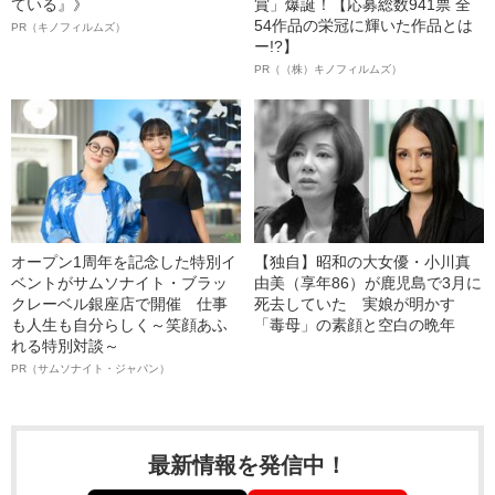
ている』》
賞」爆誕！【応募総数941票 全
54作品の栄冠に輝いた作品とは
PR（キノフィルムズ）
ー!?】
PR（（株）キノフィルムズ）
オープン1周年を記念した特別イ
【独自】昭和の大女優・小川真
ベントがサムソナイト・ブラッ
由美（享年86）が鹿児島で3月に
クレーベル銀座店で開催 仕事
死去していた 実娘が明かす
も人生も自分らしく～笑顔あふ
「毒母」の素顔と空白の晩年
れる特別対談～
PR（サムソナイト・ジャパン）
最新情報を発信中！