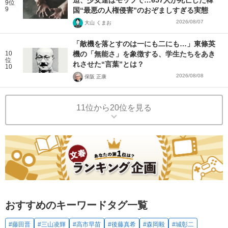
9位
9
国“最悪の人権侵害”のおぞましすぎる実態
2026/08/07
大山 くまお
「敵機を落とすのは一にも二にも…」東條英
10
機の「無能さ」を象徴する、学生たちをあき
位
れさせた“言葉”とは？
10
2026/08/08
保阪 正康
11位から20位を見る
おすすめのキーワードタグ一覧
#藤田晋
#三山凌輝
#高市早苗
#後藤真希
#森岡毅
#城彰二