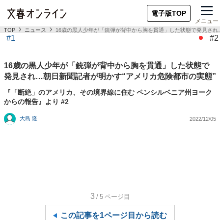
電子版TOP
メニュー
TOP
ニュース
16歳の黒人少年が「銃弾が背中から胸を貫通」した状態で発見され
#1
#2
16歳の黒人少年が「銃弾が背中から胸を貫通」した状態で
発見され…朝日新聞記者が明かす“アメリカ危険都市の実態”
『「断絶」のアメリカ、その境界線に住む ペンシルベニア州ヨーク
からの報告』より #2
大島 隆
2022/12/05
3
/5
ページ目
この記事を1ページ目から読む