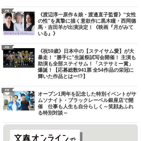
PR
《渡辺淳一原作＆娘・渡邉直子監督》“女性
の性”を真摯に描く意欲作に黒木瞳・西岡德
馬・吉田羊が出演決定！《映画『月がみて
いる』》
PR
《祝59歳》日本中の【ステイサム愛】が大
暴走！ “勝手に”生誕祭試写会開催！ 主演も
助演も全部ステイサム！「ステサミー賞」
爆誕！【応募総数941票 全54作品の栄冠に
輝いた作品とはー!?】
PR
オープン1周年を記念した特別イベントがサ
ムソナイト・ブラックレーベル銀座店で開
催 仕事も人生も自分らしく～笑顔あふれ
る特別対談～