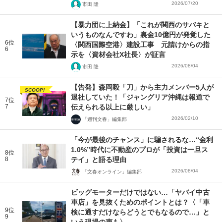
2026/07/20
市田 隆
【暴力団に上納金】「これが関西のサバキと
いうものなんですわ」裏金10億円が発覚した
6位
〈関西国際空港〉建設工事 元請けからの指
6
示を〈資材会社X社長〉が証言
2026/08/04
市田 隆
【告発】森岡毅「刀」から主力メンバー5人が
SCOOP!
退社していた！「ジャングリア沖縄は報道で
7位
7
伝えられる以上に厳しい」
2026/02/10
「週刊文春」編集部
「今が最後のチャンス」に騙されるな…“金利
1.0%”時代に不動産のプロが「投資は一旦ス
8位
8
テイ」と語る理由
2026/08/04
「文春オンライン」編集部
ビッグモーターだけではない…「ヤバイ中古
車店」を見抜くためのポイントとは？〈「車
9位
検に通すだけならどうとでもなるので…」と
9