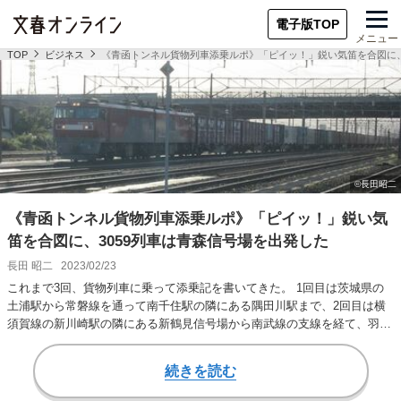
電子版TOP
メニュー
TOP
ビジネス
《青函トンネル貨物列車添乗ルポ》「ピイッ！」鋭い気笛を合図に、
《青函トンネル貨物列車添乗ルポ》「ピイッ！」鋭い気
笛を合図に、3059列車は青森信号場を出発した
長田 昭二
2023/02/23
これまで3回、貨物列車に乗って添乗記を書いてきた。 1回目は茨城県の
土浦駅から常磐線を通って南千住駅の隣にある隅田川駅まで、2回目は横
須賀線の新川崎駅の隣にある新鶴見信号場から南武線の支線を経て、羽田
空港の下に掘ら…
続きを読む