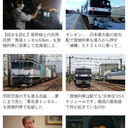
【続きを読む】新幹線との共用
ギシギシ……日本最大級の急勾
区間「青函トンネル53km」を貨
配で貨物列車を後ろから押す
物列車に添乗して北海道に上陸
「補機」ＥＦ２１０に乗ってき
した
た
羽田空港の下を通る点線……夢
「貨物列車は駅でも“分単位”のス
にまで見た「東京港トンネル」
ケジュールです」物流の最前線
を貨物列車で走破した
で何が起きているのか