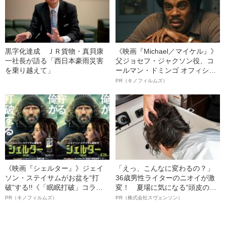
黒字化達成 ＪＲ貨物・真貝康
《映画『Michael／マイケル』》
一社長が語る「西日本豪雨災害
父ジョセフ・ジャクソン役、コ
を乗り越えて」
ールマン・ドミンゴ オフィシャ
ルインタビュー“観客を魅了した
PR（キノフィルムズ）
名優、複雑な父親像への想いを
語る”《日本興収70億円突破》
《映画『シェルター』》ジェイ
「えっ、こんなに変わるの？」
ソン・ステイサムがお盆を“打
36歳男性ライターのニオイが激
破”する!!《「眠眠打破」コラ
変！ 夏場に気になる“頭皮のニ
ボ》
オイ”や“ベタつき”を解消す
PR（キノフィルムズ）
PR（株式会社スヴェンソン）
る、“ウィッグのスペシャリス
ト”が生み出した徹底ケアとは