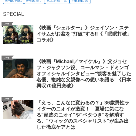
#内田有紀
#松田聖子
#玉木雄一郎
#亀和田武
SPECIAL
PR
《映画『シェルター』》ジェイソン・ステ
イサムがお盆を“打破”する!!《「眠眠打破」
コラボ》
PR
《映画『Michael／マイケル』》父ジョセ
フ・ジャクソン役、コールマン・ドミンゴ
オフィシャルインタビュー“観客を魅了した
名優、複雑な父親像への想いを語る”《日本
興収70億円突破》
PR
「えっ、こんなに変わるの？」36歳男性ラ
イターのニオイが激変！ 夏場に気にな
る“頭皮のニオイ”や“ベタつき”を解消す
る、“ウィッグのスペシャリスト”が生み出
した徹底ケアとは