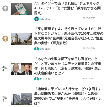
だ」ダイソーで売り切れ続出“ジェネリック
AirTag（1100円）”に潜む「致命的すぎる問
題点」
2025/07/25
山口 真弘
「変な商売ですよ。そう思っていますが、理
不尽なことだらけ」親子三代で100年…岐阜の
巨大風俗街“金津園”元組合長が明かした“性産
業の実情”《写真多数》
2026/02/24
鹿取 茂雄
「あなたの失敗は部下を信用し過ぎたこと
だ」と言い放った〈ニデック創業者〉永守重
4位
信 師と崇めた〈京セラ創業者〉稲盛和夫と
4
の決定的違いとは？
2026/08/03
井上 久男
「地鎮祭に半グレ10人行かせ、どつき回す」
暴力団関係者に脅された〈錢髙組〉は現金
5位
2000万円で…“闇取引”を仲介〈サバキ役〉と
5
は？