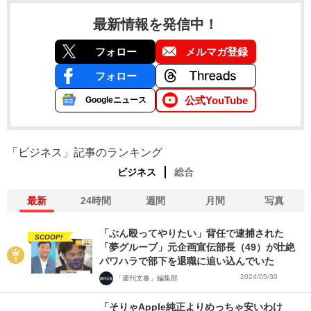
最新情報を発信中！
フォロー
メルマガ登録
フォロー
公式YouTube
Googleニュース
「ビジネス」記事のランキング
ビジネス
総合
最新
24時間
週間
月間
写真
「ぶん殴ってやりたい」背任で逮捕された
SCOOP!
「夢グループ」元企画宣伝部長（49）が壮絶
パワハラで部下を退職に追い込んでいた
2024/05/30
「週刊文春」編集部
「そりゃApple純正よりめっちゃ安いわけ