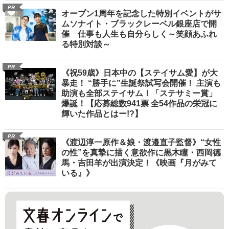
PR
オープン1周年を記念した特別イベントがサ
ムソナイト・ブラックレーベル銀座店で開
催 仕事も人生も自分らしく～笑顔あふれ
る特別対談～
PR
《祝59歳》日本中の【ステイサム愛】が大
暴走！ “勝手に”生誕祭試写会開催！ 主演も
助演も全部ステイサム！「ステサミー賞」
爆誕！【応募総数941票 全54作品の栄冠に
輝いた作品とはー!?】
PR
《渡辺淳一原作＆娘・渡邉直子監督》“女性
の性”を真摯に描く意欲作に黒木瞳・西岡德
馬・吉田羊が出演決定！《映画『月がみて
いる』》