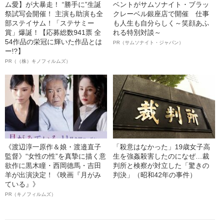
ム愛】が大暴走！ “勝手に”生誕
ベントがサムソナイト・ブラッ
祭試写会開催！ 主演も助演も全
クレーベル銀座店で開催 仕事
部ステイサム！「ステサミー
も人生も自分らしく～笑顔あふ
賞」爆誕！【応募総数941票 全
れる特別対談～
54作品の栄冠に輝いた作品とは
PR（サムソナイト・ジャパン）
ー!?】
PR（（株）キノフィルムズ）
《渡辺淳一原作＆娘・渡邉直子
「殺意はなかった」19歳女子高
監督》“女性の性”を真摯に描く意
生を強姦殺害したのになぜ…裁
欲作に黒木瞳・西岡德馬・吉田
判所と検察が対立した「驚きの
羊が出演決定！《映画『月がみ
判決」（昭和42年の事件）
ている』》
PR（キノフィルムズ）