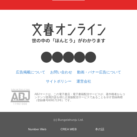
広告掲載について
お問い合わせ
動画・バナー広告について
サイトポリシー
運営会社
ABJマークは、この電子書店・電子書籍配信サービスが、著作権者からコ
ンテンツ使用許諾を得た正規版配信サービスであることを示す登録商標
（登録番号6091713号）です。
(c) Bungeishunju Ltd.
Number Web
CREA WEB
本の話