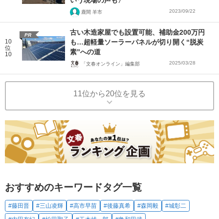
いう現場の声も〉
2023/09/22
鹿間 羊市
古い木造家屋でも設置可能、補助金200万円
PR
10
も…超軽量ソーラーパネルが切り開く“脱炭
位
素”への道
10
2025/03/28
「文春オンライン」編集部
11位から20位を見る
おすすめのキーワードタグ一覧
#藤田晋
#三山凌輝
#高市早苗
#後藤真希
#森岡毅
#城彰二