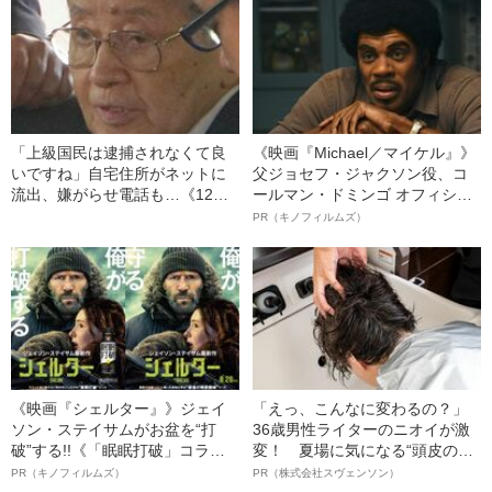
「上級国民は逮捕されなくて良
《映画『Michael／マイケル』》
いですね」自宅住所がネットに
父ジョセフ・ジャクソン役、コ
流出、嫌がらせ電話も…《12人
ールマン・ドミンゴ オフィシャ
死傷の池袋暴走事故》飯塚幸三
ルインタビュー“観客を魅了した
PR（キノフィルムズ）
の長男が直面した「加害者家族
名優、複雑な父親像への想いを
への暴力」
語る”《日本興収70億円突破》
《映画『シェルター』》ジェイ
「えっ、こんなに変わるの？」
ソン・ステイサムがお盆を“打
36歳男性ライターのニオイが激
破”する!!《「眠眠打破」コラ
変！ 夏場に気になる“頭皮のニ
ボ》
オイ”や“ベタつき”を解消す
PR（キノフィルムズ）
PR（株式会社スヴェンソン）
る、“ウィッグのスペシャリス