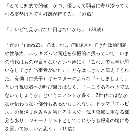
「とても知的で的確 かつ、優しくて弱者に寄り添ってく
れる姿勢はとても好感が持てる」（57歳）
「テレビで見かけない日はないから」（28歳）
「夜の『news23』ではこれまで敬遠されてきた政治問題
や性暴力、ルッキズムの問題を積極的に扱っていて、いま
の時代はものが言えないという声にも『これまでも辛い思
いをしてきた当事者がいた』ことをはっきりと伝えてくれ
た。有働（由美子）キャスターのような『～しましょう』
という視聴者への呼び掛けはなく、『～こうあるべきでは
ないでしょうか』というコメントが多く、Z世代にはなか
なか伝わらない部分もあるかもしれない。ドラマ『エルピ
ス』の長澤まさみさん演じる主人公・浅川恵那に重なる部
分もあり、ジャーナリストとしてこれからも報道の場に身
を置いて欲しいと思う」（19歳）