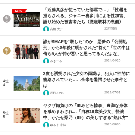
「近藤真彦が使っていた部屋で…」「性器を
NEW
握らされる」ジャニー喜多川による性加害、
語り始めた被害者たち《徹底取材の裏側》
22時間前
髙橋 大介
誰がSMAPを“殺した”のか 悪夢の「公開処
刑」から8年後に明かされた“答え”「世の中は
俺ら5人が仲が悪いと思ってるんだよな」
2024/04/20
みきーる
2度も誘拐された少女の両親は、犯人に性的に
籠絡されていた……全米を驚愕させた事件と
4位
4
は
2019/07/01
辰巳JUNK
ヤクザ顔負けの「血みどろ情事」豊満な身体
を舐めまわされ…「自称16歳美少女」怪演
5位
5
中、かたせ梨乃（69）の美しすぎる“熟れ方”
2026/08/06
ゆるま 小林