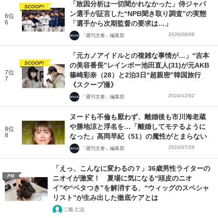
「敗因分析は一切聞かれなかった」侍ジャパ
SCOOP!
ン選手が証言した“NPB聞き取り調査”の実態
6位
6
「選手から次期監督の要求は…」
2026/08/06
「週刊文春」編集部
「元カノアイドルとの複雑な事情が…」“吉本
SCOOP!
の美容番長”レインボー池田直人(31)が元AKB
7位
篠崎彩奈（28）と2泊3日“超親密”韓国旅行
7
《スクープ撮》
2024/12/02
「週刊文春」編集部
ヌードも不倫も厭わず、離婚後も市川海老蔵
や勝地涼と浮名を…「離婚してモテるように
8位
8
なった」高岡早紀（51）の魔性がとまらない
2024/07/29
「週刊文春」編集部
「えっ、こんなに変わるの？」36歳男性ライターの
PR
ニオイが激変！ 夏場に気になる“頭皮のニオ
イ”や“ベタつき”を解消する、“ウィッグのスペシャ
リスト”が生み出した徹底ケアとは
二瓶 仁志