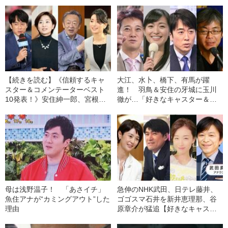
【続きを読む】《信頼するキャ
大江、水卜、橋下、有馬が躍
スター＆コメンテーターベスト
進！ 羽鳥＆安住の牙城に玉川
10発表！》安住紳一郎、宮根誠
徹が…「好きなキャスター＆コ
司、大越健介…ニュース界の猛
メンテーター2021」トップ10発
者を押さえて、No.1の信用を集
表
めたのは、あのお騒がせの人！
母は浅野温子！ 「あさイチ」
急伸のNHK武田、日テレ藤井、
魚住アナが“カミングアウト”した
ゴゴスマ石井を新井恵理那、谷
理由
原章介が猛追【好きなキャスタ
ー2021ベスト30】