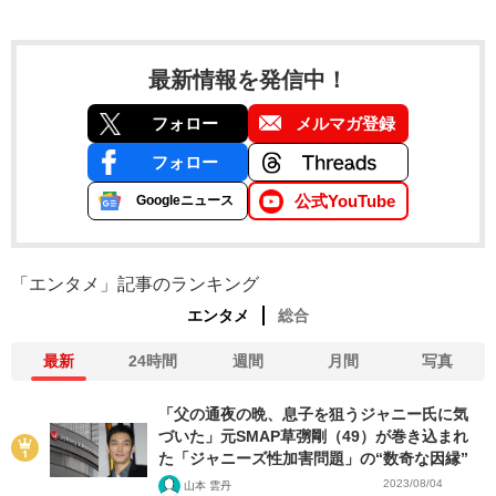
最新情報を発信中！
フォロー
メルマガ登録
フォロー
公式YouTube
Googleニュース
「エンタメ」記事のランキング
エンタメ
総合
最新
24時間
週間
月間
写真
「父の通夜の晩、息子を狙うジャニー氏に気
づいた」元SMAP草彅剛（49）が巻き込まれ
た「ジャニーズ性加害問題」の“数奇な因縁”
2023/08/04
山本 雲丹