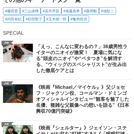
#藤田晋
#三山凌輝
#高市早苗
#後藤真希
#森岡毅
#城彰二
#内田有紀
#松田聖子
#玉木雄一郎
#亀和田武
SPECIAL
PR
「えっ、こんなに変わるの？」36歳男性ラ
イターのニオイが激変！ 夏場に気にな
る“頭皮のニオイ”や“ベタつき”を解消す
る、“ウィッグのスペシャリスト”が生み出
した徹底ケアとは
PR
《映画『Michael／マイケル』》父ジョセ
フ・ジャクソン役、コールマン・ドミンゴ
オフィシャルインタビュー“観客を魅了した
名優、複雑な父親像への想いを語る”《日本
興収70億円突破》
PR
《映画『シェルター』》ジェイソン・ステ
イサムがお盆を“打破”する!!《「眠眠打破」