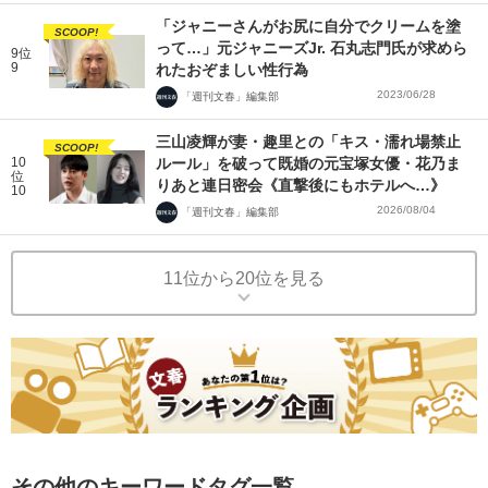
「ジャニーさんがお尻に自分でクリームを塗
SCOOP!
って…」元ジャニーズJr. 石丸志門氏が求めら
9位
9
れたおぞましい性行為
2023/06/28
「週刊文春」編集部
三山凌輝が妻・趣里との「キス・濡れ場禁止
SCOOP!
10
ルール」を破って既婚の元宝塚女優・花乃ま
位
りあと連日密会《直撃後にもホテルへ…》
10
2026/08/04
「週刊文春」編集部
11位から20位を見る
その他のキーワードタグ一覧