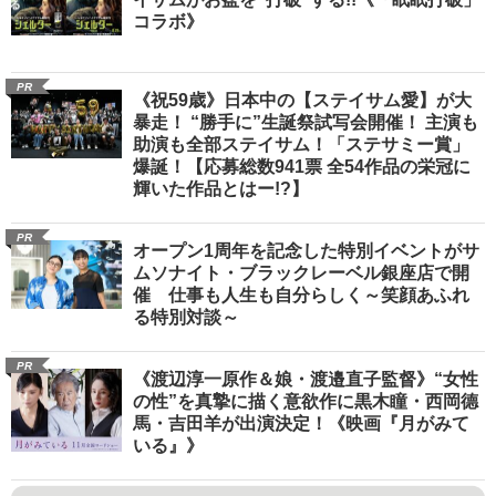
コラボ》
PR
《祝59歳》日本中の【ステイサム愛】が大
暴走！ “勝手に”生誕祭試写会開催！ 主演も
助演も全部ステイサム！「ステサミー賞」
爆誕！【応募総数941票 全54作品の栄冠に
輝いた作品とはー!?】
PR
オープン1周年を記念した特別イベントがサ
ムソナイト・ブラックレーベル銀座店で開
催 仕事も人生も自分らしく～笑顔あふれ
る特別対談～
PR
《渡辺淳一原作＆娘・渡邉直子監督》“女性
の性”を真摯に描く意欲作に黒木瞳・西岡德
馬・吉田羊が出演決定！《映画『月がみて
いる』》