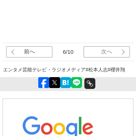
前へ
次へ
6/10
エンタメ
芸能
テレビ・ラジオ
メディア
#松本人志
#櫻井翔