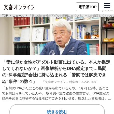
電子版TOP
メニュー
TOP
ニュース
「妻に似た女性がアダルト動画に出ている。本人か鑑定してくれない
「妻に似た女性がアダルト動画に出ている。本人か鑑定
してくれないか？」画像解析からDNA鑑定まで…民間
の“科学鑑定”会社に持ち込まれる「警察では解決でき
ぬ“事件”の数々」
「文春オンライン」特集班
2023/01/07
「お前のDNAがたばこの吸い殻から出ているんや。○月×日△時、あそこ
でお前は何をしていたんや」 取り調べ室で強面の警察官が、DNA鑑定の
結果を武器に黙秘する容疑者にすごみを利かせる。観念した容疑者は、犯
行を認めて自白…
続きを読む