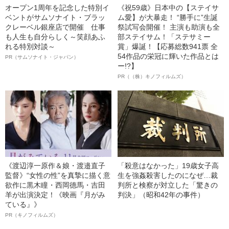
オープン1周年を記念した特別イ
《祝59歳》日本中の【ステイサ
ベントがサムソナイト・ブラッ
ム愛】が大暴走！ “勝手に”生誕
クレーベル銀座店で開催 仕事
祭試写会開催！ 主演も助演も全
も人生も自分らしく～笑顔あふ
部ステイサム！「ステサミー
れる特別対談～
賞」爆誕！【応募総数941票 全
54作品の栄冠に輝いた作品とは
PR（サムソナイト・ジャパン）
ー!?】
PR（（株）キノフィルムズ）
《渡辺淳一原作＆娘・渡邉直子
「殺意はなかった」19歳女子高
監督》“女性の性”を真摯に描く意
生を強姦殺害したのになぜ…裁
欲作に黒木瞳・西岡德馬・吉田
判所と検察が対立した「驚きの
羊が出演決定！《映画『月がみ
判決」（昭和42年の事件）
ている』》
PR（キノフィルムズ）