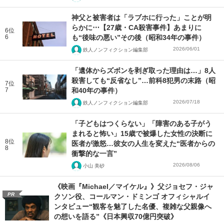
神父と被害者は「ラブホに行った」ことが明
らかに⋯【27歳・CA殺害事件】あまりに
6位
6
も“後味の悪い”その後（昭和34年の事件）
2026/06/01
鉄人ノンフィクション編集部
「遺体からズボンを剥ぎ取った理由は…」8人
殺害しても“反省なし”…前科8犯男の末路（昭
7位
7
和40年の事件）
2026/07/18
鉄人ノンフィクション編集部
「子どもはつくらない」「障害のある子がう
まれると怖い」15歳で被爆した女性の決断に
8位
医者が激怒…彼女の人生を変えた“医者からの
8
衝撃的な一言”
2026/08/06
小山 美砂
《映画『Michael／マイケル』》父ジョセフ・ジャ
PR
クソン役、コールマン・ドミンゴ オフィシャルイ
ンタビュー“観客を魅了した名優、複雑な父親像へ
の想いを語る”《日本興収70億円突破》