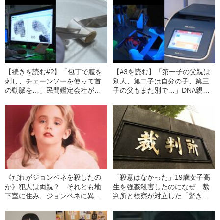
【続きを読む#2】「包丁で腹を
【#3を読む】「第一子の父親は
刺し、チェーンソーを使って首
別人、第二子は自分の子、第三
の動脈を…」民間鑑定会社が執
子の父もまた別で…」DNA親子
念の調査で覆した「自殺の証
鑑定でわかった“衝撃の現実”
拠」 真犯人と疑われた男の壮絶
10年前にできちゃった婚した夫
な末路とは？
が見せた“あまりにショックな表
情”《科学鑑定の現在地》
《だれがジョンベネを殺したの
「殺意はなかった」19歳女子高
か》犯人は両親？ それとも地
生を強姦殺害したのになぜ…裁
下室に住み、ジョンベネに異常
判所と検察が対立した「驚きの
に執着するバツ4の男？ 事件を
判決」（昭和42年の事件）
追う私立調査員が出した結論は