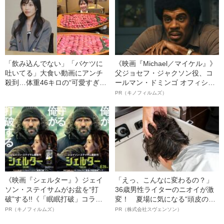
――
「飲み込んでない」「バケツに
《映画『Michael／マイケル』》
吐いてる」大食い動画にアンチ
父ジョセフ・ジャクソン役、コ
殺到…体重46キロの“可愛すぎ
ールマン・ドミンゴ オフィシャ
る”大食い女子（24）が明か
ルインタビュー“観客を魅了した
PR（キノフィルムズ）
す、“やらせ疑惑”への本音
名優、複雑な父親像への想いを
語る”《日本興収70億円突破》
《映画『シェルター』》ジェイ
「えっ、こんなに変わるの？」
ソン・ステイサムがお盆を“打
36歳男性ライターのニオイが激
破”する!!《「眠眠打破」コラ
変！ 夏場に気になる“頭皮のニ
ボ》
オイ”や“ベタつき”を解消す
PR（キノフィルムズ）
PR（株式会社スヴェンソン）
る、“ウィッグのスペシャリス