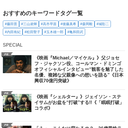
おすすめのキーワードタグ一覧
#藤田晋
#三山凌輝
#高市早苗
#後藤真希
#森岡毅
#城彰二
#内田有紀
#松田聖子
#玉木雄一郎
#亀和田武
SPECIAL
PR
《映画『Michael／マイケル』》父ジョセ
フ・ジャクソン役、コールマン・ドミンゴ
オフィシャルインタビュー“観客を魅了した
名優、複雑な父親像への想いを語る”《日本
興収70億円突破》
PR
《映画『シェルター』》ジェイソン・ステ
イサムがお盆を“打破”する!!《「眠眠打破」
コラボ》
PR