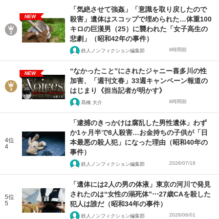
「気絶させて強姦」「意識を取り戻したので
NEW
殺害」遺体はスコップで埋められた…体重100
キロの巨漢男（25）に襲われた「女子高生の
悲劇」（昭和42年の事件）
8時間前
鉄人ノンフィクション編集部
“なかったこと”にされたジャニー喜多川の性
NEW
加害、「週刊文春」33週キャンペーン報道の
はじまり《担当記者が明かす》
8時間前
髙橋 大介
「逮捕のきっかけは腐乱した男性遺体」わず
か1ヶ月半で8人殺害…お金持ちの子供が「日
4位
本最悪の殺人犯」になった理由（昭和40年の
4
事件）
2026/07/18
鉄人ノンフィクション編集部
「遺体には2人の男の体液」東京の河川で発見
されたのは“女性の溺死体”⋯27歳CAを殺した
5位
5
犯人は誰だ（昭和34年の事件）
2026/06/01
鉄人ノンフィクション編集部