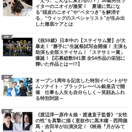
「えっ、こんなに変わるの？」36歳男性ラ
イターのニオイが激変！ 夏場に気にな
る“頭皮のニオイ”や“ベタつき”を解消す
る、“ウィッグのスペシャリスト”が生み出
した徹底ケアとは
PR
《祝59歳》日本中の【ステイサム愛】が大
暴走！ “勝手に”生誕祭試写会開催！ 主演も
助演も全部ステイサム！「ステサミー賞」
爆誕！【応募総数941票 全54作品の栄冠に
輝いた作品とはー!?】
PR
オープン1周年を記念した特別イベントがサ
ムソナイト・ブラックレーベル銀座店で開
催 仕事も人生も自分らしく～笑顔あふれ
る特別対談～
PR
《渡辺淳一原作＆娘・渡邉直子監督》“女性
の性”を真摯に描く意欲作に黒木瞳・西岡德
馬・吉田羊が出演決定！《映画『月がみて