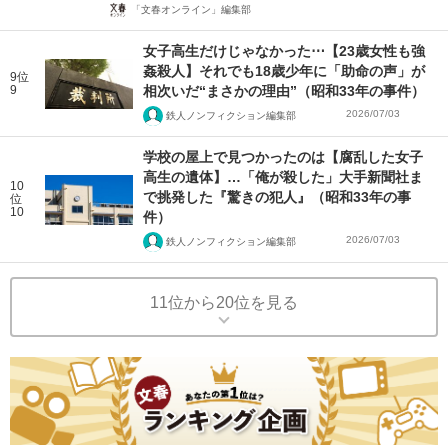
「文春オンライン」編集部
女子高生だけじゃなかった⋯【23歳女性も強
姦殺人】それでも18歳少年に「助命の声」が
9位
9
相次いだ“まさかの理由”（昭和33年の事件）
2026/07/03
鉄人ノンフィクション編集部
学校の屋上で見つかったのは【腐乱した女子
高生の遺体】…「俺が殺した」大手新聞社ま
10
で挑発した『驚きの犯人』（昭和33年の事
位
10
件）
2026/07/03
鉄人ノンフィクション編集部
11位から20位を見る