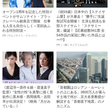
オープン1周年を記念した特別イ
《祝59歳》日本中の【ステイサ
ベントがサムソナイト・ブラッ
ム愛】が大暴走！ “勝手に”生誕
クレーベル銀座店で開催 仕事
祭試写会開催！ 主演も助演も全
も人生も自分らしく～笑顔あふ
部ステイサム！「ステサミー
れる特別対談～
賞」爆誕！【応募総数941票 全
54作品の栄冠に輝いた作品とは
PR（サムソナイト・ジャパン）
ー!?】
PR（（株）キノフィルムズ）
《渡辺淳一原作＆娘・渡邉直子
「首都圏はロシアン・ルーレッ
監督》“女性の性”を真摯に描く意
トの上にある」3800万人が暮ら
欲作に黒木瞳・西岡德馬・吉田
す土地で何が…京大名誉教授が
羊が出演決定！《映画『月がみ
解説する「首都直下地震」のメ
ている』》
カニズム