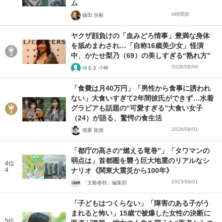
ム
4時間前
鎌田 浩毅
ヤクザ顔負けの「血みどろ情事」豊満な身体
を舐めまわされ…「自称16歳美少女」怪演
中、かたせ梨乃（69）の美しすぎる“熟れ方”
2026/08/06
ゆるま 小林
「食費は月40万円」「男性から食事に誘われ
ない」大食いすぎて2年間彼氏ができず…水着
グラビアも話題の“可愛すぎる”大食い女子
（24）が語る、驚愕の食生活
2026/08/01
徳重 龍徳
「都庁の高さの“燃える竜巻”」「タワマンの
弱点は」首都圏を襲う巨大地震のリアルなシ
4位
4
ナリオ《関東大震災から100年》
2023/09/01
「文藝春秋」編集部
「子どもはつくらない」「障害のある子がう
まれると怖い」15歳で被爆した女性の決断に
5位