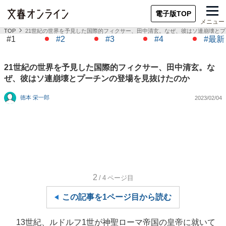
電子版TOP
メニュー
TOP
21世紀の世界を予見した国際的フィクサー、田中清玄。なぜ、彼はソ連崩壊と
#1
#2
#3
#4
#最新
21世紀の世界を予見した国際的フィクサー、田中清玄。な
ぜ、彼はソ連崩壊とプーチンの登場を見抜けたのか
徳本 栄一郎
2023/02/04
2
/4
ページ目
この記事を1ページ目から読む
13世紀、ルドルフ1世が神聖ローマ帝国の皇帝に就いて