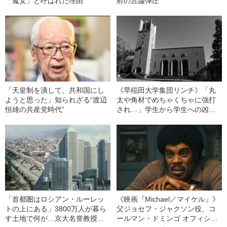
「魔女」と呼ばれた理由
府の言論弾圧”
「天皇制を潰して、共和国にし
《早稲田大学集団リンチ》「丸
ようと思った」知られざる“渡辺
太や角材でめちゃくちゃに強打
恒雄の共産党時代”
され…」学生から学生への凶行
はなぜ起きてしまったのか
「首都圏はロシアン・ルーレッ
《映画『Michael／マイケル』》
トの上にある」3800万人が暮ら
父ジョセフ・ジャクソン役、コ
す土地で何が…京大名誉教授が
ールマン・ドミンゴ オフィシャ