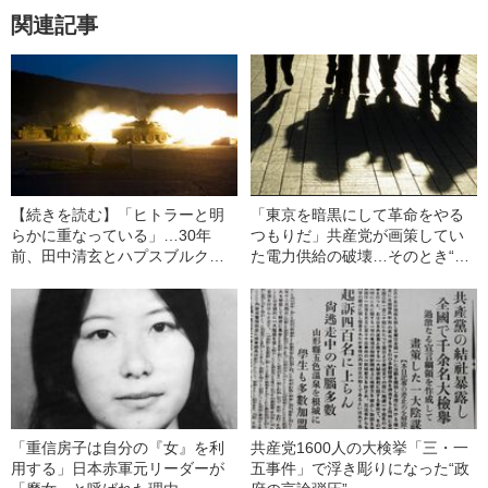
関連記事
【続きを読む】「ヒトラーと明
「東京を暗黒にして革命をやる
らかに重なっている」…30年
つもりだ」共産党が画策してい
前、田中清玄とハプスブルク家
た電力供給の破壊…そのとき“右
当主が危惧していたプーチン
翼の黒幕”が行った豪快すぎる“武
の“帝政ロシアへの強い郷愁”
力革命への対抗手段”
「重信房子は自分の『女』を利
共産党1600人の大検挙「三・一
用する」日本赤軍元リーダーが
五事件」で浮き彫りになった“政