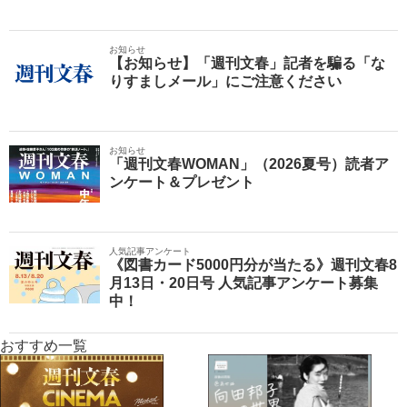
お知らせ
【お知らせ】「週刊文春」記者を騙る「な
りすましメール」にご注意ください
お知らせ
「週刊文春WOMAN」（2026夏号）読者ア
ンケート＆プレゼント
人気記事アンケート
《図書カード5000円分が当たる》週刊文春8
月13日・20日号 人気記事アンケート募集
中！
おすすめ一覧