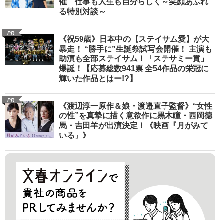
催 仕事も人生も自分らしく～笑顔あふれ
る特別対談～
PR
《祝59歳》日本中の【ステイサム愛】が大
暴走！ “勝手に”生誕祭試写会開催！ 主演も
助演も全部ステイサム！「ステサミー賞」
爆誕！【応募総数941票 全54作品の栄冠に
輝いた作品とはー!?】
PR
《渡辺淳一原作＆娘・渡邉直子監督》“女性
の性”を真摯に描く意欲作に黒木瞳・西岡德
馬・吉田羊が出演決定！《映画『月がみて
いる』》