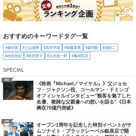
おすすめのキーワードタグ一覧
#藤田晋
#三山凌輝
#高市早苗
#後藤真希
#森岡毅
#城彰二
#内田有紀
#松田聖子
#玉木雄一郎
#亀和田武
SPECIAL
PR
《映画『Michael／マイケル』》父ジョセ
フ・ジャクソン役、コールマン・ドミンゴ
オフィシャルインタビュー“観客を魅了した
名優、複雑な父親像への想いを語る”《日本
興収70億円突破》
PR
オープン1周年を記念した特別イベントがサ
ムソナイト・ブラックレーベル銀座店で開