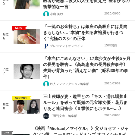
医者が激怒…彼女の人生を変えた“医者からの
5
衝撃的な一言”
2026/08/06
小山 美砂
「一流のお金持ち」は銀座の高級店には見向
NEW
きもしない…“本物”を知る富裕層が行きつ
6位
6
く“究極のスシ”の正体
15時間前
プレジデントオンライン
「本当にごめんなさい」17歳少女が生後5ヶ月
の長男を殺害…《高島忠夫の長男殺害事件》
7位
夫婦が背負った“消えない傷”（昭和39年の事
7
件）
2026/03/09
鉄人ノンフィクション編集部
三山凌輝が妻・趣里との「キス・濡れ場禁止
SCOOP!
ルール」を破って既婚の元宝塚女優・花乃ま
8位
8
りあと連日密会《直撃後にもホテルへ…》
2026/08/04
「週刊文春」編集部
《映画『Michael／マイケル』》父ジョセフ・ジャ
PR
クソン役、コールマン・ドミンゴ オフィシャルイ