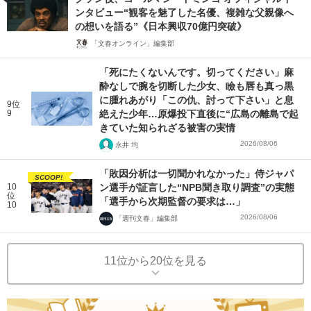
ンタビュー“観客を魅了した名優、複雑な父親像へ
の想いを語る”《日本興収70億円突破》
「文春オンライン」編集部
「死にたくないんです。切ってください」麻
酔なしで腕を切断した少女、瞼も唇も真っ黒
に腫れあがり「この仇、討って下さい」と息
9位
9
絶えた少年…原爆投下直後に“広島の離島で起
きていた知られざる被害の実情
2026/08/06
永井 均
「敗因分析は一切聞かれなかった」侍ジャパ
SCOOP!
10
ン選手が証言した“NPB聞き取り調査”の実態
位
「選手から次期監督の要求は…」
10
2026/08/06
「週刊文春」編集部
11位から20位を見る