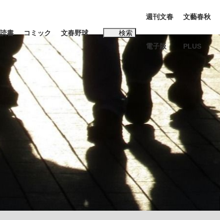
週刊文春
文藝春秋
読書
コミック
文春野球
検索
電子版
PLUS
インタビュー
読書
#松田聖子
む将棋
BC日本代表“敗戦”の真実 選手が明かす...