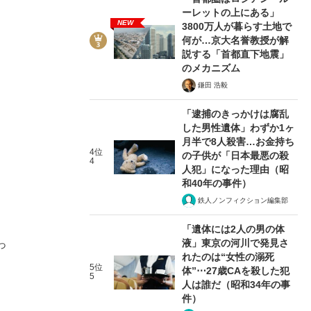
ーレットの上にある」
NEW
3800万人が暮らす土地で
何が…京大名誉教授が解
説する「首都直下地震」
のメカニズム
鎌田 浩毅
「逮捕のきっかけは腐乱
した男性遺体」わずか1ヶ
月半で8人殺害…お金持ち
4位
の子供が「日本最悪の殺
4
人犯」になった理由（昭
和40年の事件）
。
鉄人ノンフィクション編集部
「遺体には2人の男の体
液」東京の河川で発見さ
っ
れたのは“女性の溺死
5位
体”⋯27歳CAを殺した犯
5
人は誰だ（昭和34年の事
件）