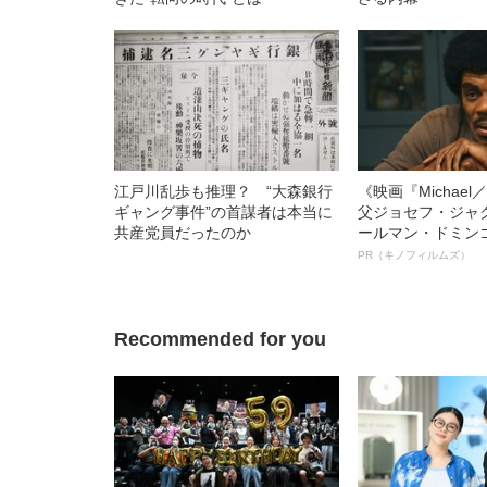
江戸川乱歩も推理？ “大森銀行
《映画『Michae
ギャング事件”の首謀者は本当に
父ジョセフ・ジャ
共産党員だったのか
ールマン・ドミン
ルインタビュー“
PR（キノフィルムズ）
名優、複雑な父親
語る”《日本興収7
Recommended for you