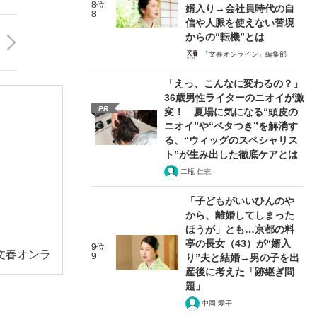
8位
婿入り→会社員時代の自
8
信や人脈を使えない苦境
からの“転機”とは
「文春オンライン」編集部
「えっ、こんなに変わるの？」
36歳男性ライターのニオイが激
PR
変！ 夏場に気になる“頭皮の
ニオイ”や“ベタつき”を解消す
る、“ウィッグのスペシャリス
ト”が生み出した徹底ケアとは
二瓶 仁志
「子どもがいいひんのや
から、離婚してしまった
ほうが」とも…京都の料
亭の長女（43）が“婿入
9位
文春オンラ
9
り”夫と結婚→男の子を出
産後に考えた「跡継ぎ問
題」
中岡 愛子