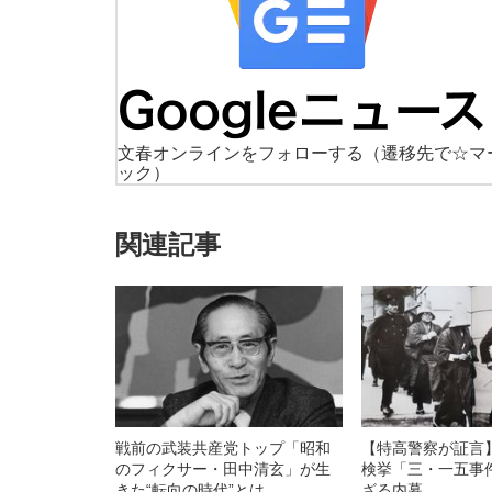
文春オンラインをフォローする
（遷移先で☆マ
ック）
関連記事
戦前の武装共産党トップ「昭和
【特高警察が証言
のフィクサー・田中清玄」が生
検挙「三・一五事
きた“転向の時代”とは
ざる内幕