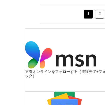
1
2
文春オンラインをフォローする
（遷移先で+フ
ック）