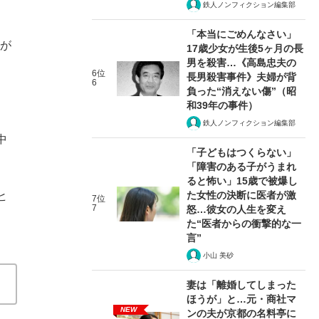
鉄人ノンフィクション編集部
「本当にごめんなさい」
気が
17歳少女が生後5ヶ月の長
男を殺害…《高島忠夫の
6位
長男殺害事件》夫婦が背
6
負った“消えない傷”（昭
和39年の事件）
鉄人ノンフィクション編集部
中
「子どもはつくらない」
「障害のある子がうまれ
ると怖い」15歳で被爆し
た女性の決断に医者が激
ヒ
7位
7
怒…彼女の人生を変え
、
た“医者からの衝撃的な一
言”
小山 美砂
妻は「離婚してしまった
ほうが」と…元・商社マ
NEW
ンの夫が京都の名料亭に