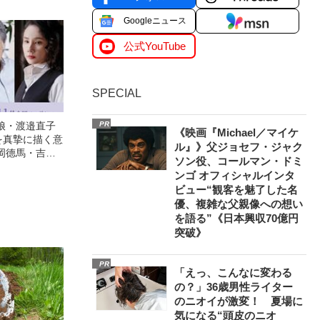
Googleニュース
公式YouTube
SPECIAL
PR
娘・渡邉直子
《映画『Michael／マイケ
を真摯に描く意
ル』》父ジョセフ・ジャク
岡德馬・吉田
ソン役、コールマン・ドミ
映画『月がみ
ンゴ オフィシャルインタ
ビュー“観客を魅了した名
優、複雑な父親像への想い
を語る”《日本興収70億円
突破》
PR
「えっ、こんなに変わる
の？」36歳男性ライター
のニオイが激変！ 夏場に
気になる“頭皮のニオ