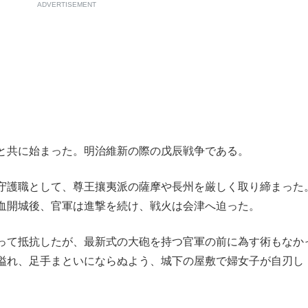
ADVERTISEMENT
と共に始まった。明治維新の際の戊辰戦争である。
守護職として、尊王攘夷派の薩摩や長州を厳しく取り締まった
血開城後、官軍は進撃を続け、戦火は会津へ迫った。
って抵抗したが、最新式の大砲を持つ官軍の前に為す術もなか
溢れ、足手まといにならぬよう、城下の屋敷で婦女子が自刃し