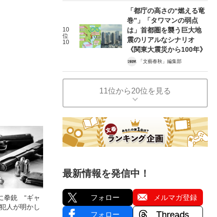
「都庁の高さの“燃える竜
巻”」「タワマンの弱点
10
は」首都圏を襲う巨大地
位
震のリアルなシナリオ
10
《関東大震災から100年》
「文藝春秋」編集部
11位から20位を見る
最新情報を発信中！
フォロー
メルマガ登録
に拳銃 “ギャ
の犯人が明かし
フォロー