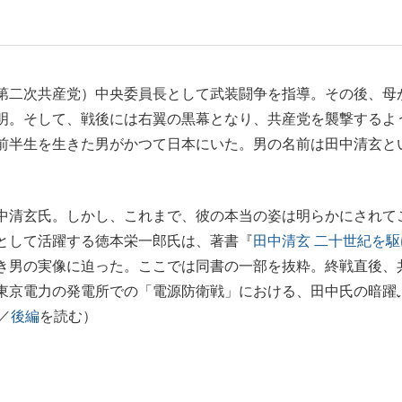
もっと見る
第二次共産党）中央委員長として武装闘争を指導。その後、母
明。そして、戦後には右翼の黒幕となり、共産党を襲撃するよ
前半生を生きた男がかつて日本にいた。男の名前は田中清玄と
中清玄氏。しかし、これまで、彼の本当の姿は明らかにされて
として活躍する徳本栄一郎氏は、著書『
田中清玄 二十世紀を駆
き男の実像に迫った。ここでは同書の一部を抜粋。終戦直後、
東京電力の発電所での「電源防衛戦」における、田中氏の暗躍
／
後編
を読む）