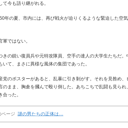
して今も語り継がれる。
950年の夏、市内には、再び戦火が迫りくるような緊迫した空
官軍ではない。
つきの鋭い復員兵や元特攻隊員、空手の達人の大学生たちだ。
もいて、まさに異様な風体の集団であった。
産党のポスターがあると、乱暴に引き剝がす。それを見咎め、
言のまま、胸倉を摑んで殴り倒した。あちこちで乱闘も見られ
き合った。
のページ
謎の男たちの正体は…