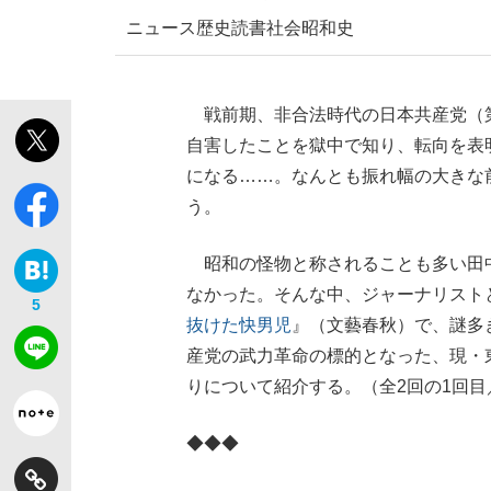
ニュース
歴史
読書
社会
昭和史
戦前期、非合法時代の日本共産党（
自害したことを獄中で知り、転向を表
になる……。なんとも振れ幅の大きな
う。
昭和の怪物と称されることも多い田
なかった。そんな中、ジャーナリスト
5
抜けた快男児
』（文藝春秋）で、謎多
産党の武力革命の標的となった、現・
りについて紹介する。（全2回の1回目
◆◆◆