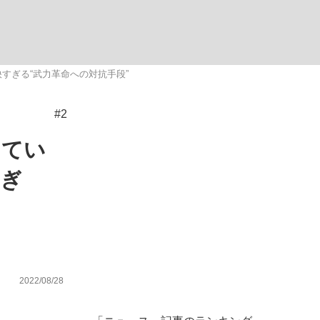
ない資産運用のすべて
すぎる“武力革命への対抗手段”
#2
が悲しい」『北の国から』倉本聰氏（91...
してい
すぎ
2022/08/28