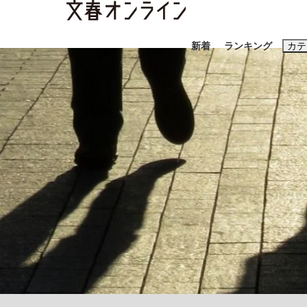
新着
ランキング
カテ
スクープ
ニュー
おすすめのキ
#藤田晋
#三
#玉木雄一郎
「90%は失敗する。でも…」本田圭佑が初め
終戦から81年