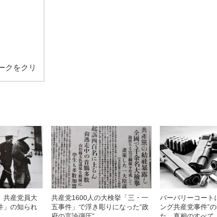
ークをクリ
】共産党員大
共産党1600人の大検挙「三・一
バーバリーコート
件」の知られ
五事件」で浮き彫りになった“政
ング共産党事件”
府の言論弾圧”
た、真相のすべて