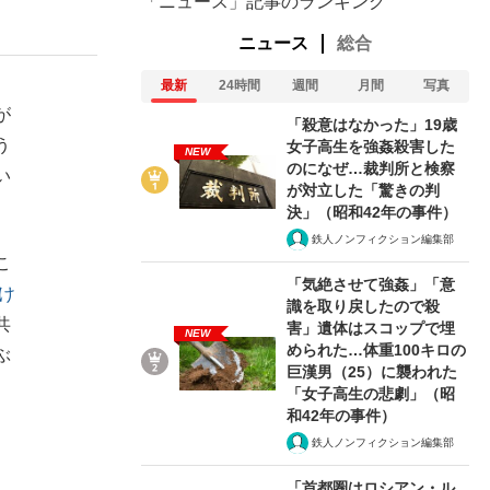
「ニュース」記事のランキング
ニュース
総合
最新
24時間
週間
月間
写真
が
「殺意はなかった」19歳
う
女子高生を強姦殺害した
NEW
のになぜ…裁判所と検察
い
が対立した「驚きの判
決」（昭和42年の事件）
鉄人ノンフィクション編集部
こ
「気絶させて強姦」「意
け
識を取り戻したので殺
共
害」遺体はスコップで埋
NEW
められた…体重100キロの
ぶ
巨漢男（25）に襲われた
「女子高生の悲劇」（昭
和42年の事件）
鉄人ノンフィクション編集部
「首都圏はロシアン・ル