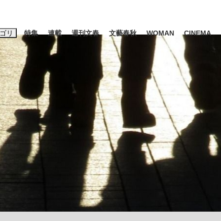
ゴリ
特集
連載
週刊文春
文藝春秋
WOMAN
CINEMA
キーワード入力
ス
エンタメ
ライフ
ビジネス
ーワードタグ一覧
山凌輝
#高市早苗
#後藤真希
#森岡毅
#城彰二
#内田有紀
観る将棋、読
#亀和田武
て明かした日本代表監督に...
「最悪の空気のまま解散」W