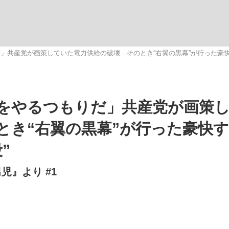
いまさら聞け
」共産党が画策していた電力供給の破壊…そのとき“右翼の黒幕”が行った豪快
手が証言した“NPB聞...
「クマが悪者扱いされているの
をやるつもりだ」共産党が画策
とき“右翼の黒幕”が行った豪快
”
児』より #1
もっと見る
カー日本代表・森保一監督...