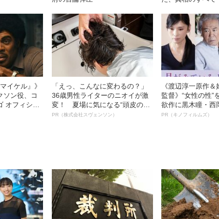
l／マイケル』》
「えっ、こんなに変わるの？」
《渡辺淳一原作＆
クソン役、コ
36歳男性ライターのニオイが激
監督》“女性の性”
ゴ オフィシャ
変！ 夏場に気になる“頭皮のニ
欲作に黒木瞳・西
観客を魅了した
オイ”や“ベタつき”を解消す
羊が出演決定！《
PR（株式会社スヴェンソン）
PR（キノフィルムズ）
像への想いを
る、“ウィッグのスペシャリス
ている』》
0億円突破》
ト”が生み出した徹底ケアとは