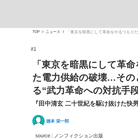
TOP
ニュース
「東京を暗黒にして革命をやるつもりだ
#1
「敗因分析は一切聞かれなかった」侍ジャパン選
キングの誕生を、目撃せよ。
「東京を暗黒にして革命
た電力供給の破壊…その
る“武力革命への対抗手段
『田中清玄 二十世紀を駆け抜けた快男
the Style
徳本 栄一郎
「目標達成できなかったからと言って…」サッ
source : ノンフィクション出版