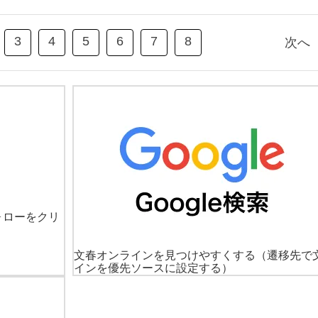
3
4
5
6
7
8
次へ
ォローをクリ
文春オンラインを見つけやすくする
（遷移先で
インを優先ソースに設定する）