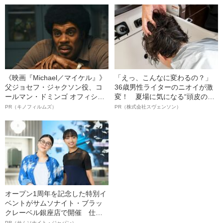
《映画『Michael／マイケル』》
「えっ、こんなに変わるの？」
父ジョセフ・ジャクソン役、コ
36歳男性ライターのニオイが激
ールマン・ドミンゴ オフィシャ
変！ 夏場に気になる“頭皮のニ
ルインタビュー“観客を魅了した
オイ”や“ベタつき”を解消す
PR（キノフィルムズ）
PR（株式会社スヴェンソン）
名優、複雑な父親像への想いを
る、“ウィッグのスペシャリス
語る”《日本興収70億円突破》
ト”が生み出した徹底ケアとは
オープン1周年を記念した特別イ
ベントがサムソナイト・ブラッ
クレーベル銀座店で開催 仕事
も人生も自分らしく～笑顔あふ
PR（サムソナイト・ジャパン）