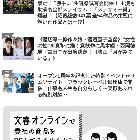
暴走！ “勝手に”生誕祭試写会開催！ 主演も
助演も全部ステイサム！「ステサミー賞」
爆誕！【応募総数941票 全54作品の栄冠に
輝いた作品とはー!?】
PR
《渡辺淳一原作＆娘・渡邉直子監督》“女性
の性”を真摯に描く意欲作に黒木瞳・西岡德
馬・吉田羊が出演決定！《映画『月がみて
いる』》
PR
オープン1周年を記念した特別イベントがサ
ムソナイト・ブラックレーベル銀座店で開
催 仕事も人生も自分らしく～笑顔あふれ
る特別対談～