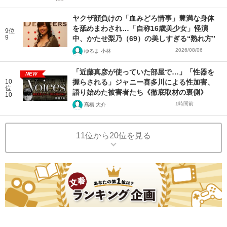
ヤクザ顔負けの「血みどろ情事」豊満な身体
を舐めまわされ…「自称16歳美少女」怪演
9位
9
中、かたせ梨乃（69）の美しすぎる“熟れ方”
2026/08/06
ゆるま 小林
「近藤真彦が使っていた部屋で…」「性器を
NEW
10
握らされる」ジャニー喜多川による性加害、
位
語り始めた被害者たち《徹底取材の裏側》
10
1時間前
髙橋 大介
11位から20位を見る