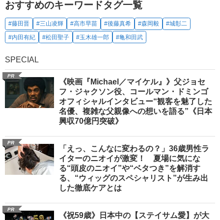
おすすめのキーワードタグ一覧
#藤田晋
#三山凌輝
#高市早苗
#後藤真希
#森岡毅
#城彰二
#内田有紀
#松田聖子
#玉木雄一郎
#亀和田武
SPECIAL
PR
《映画『Michael／マイケル』》父ジョセ
フ・ジャクソン役、コールマン・ドミンゴ
オフィシャルインタビュー“観客を魅了した
名優、複雑な父親像への想いを語る”《日本
興収70億円突破》
PR
「えっ、こんなに変わるの？」36歳男性ラ
イターのニオイが激変！ 夏場に気にな
る“頭皮のニオイ”や“ベタつき”を解消す
る、“ウィッグのスペシャリスト”が生み出
した徹底ケアとは
PR
《祝59歳》日本中の【ステイサム愛】が大