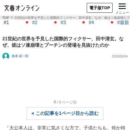
電子版TOP
メニュー
TOP
21世紀の世界を予見した国際的フィクサー、田中清玄。なぜ、彼はソ連崩壊と
#1
#2
#3
#4
#最新
21世紀の世界を予見した国際的フィクサー、田中清玄。な
ぜ、彼はソ連崩壊とプーチンの登場を見抜けたのか
徳本 栄一郎
2023/02/04
4
/4
ページ目
この記事を1ページ目から読む
「大公本人は、非常に気さくな方で、子供たちも、何か特