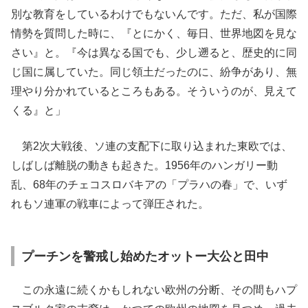
別な教育をしているわけでもないんです。ただ、私が国際
情勢を質問した時に、『とにかく、毎日、世界地図を見な
さい』と。『今は異なる国でも、少し遡ると、歴史的に同
じ国に属していた。同じ領土だったのに、紛争があり、無
理やり分かれているところもある。そういうのが、見えて
くる』と」
第2次大戦後、ソ連の支配下に取り込まれた東欧では、
しばしば離脱の動きも起きた。1956年のハンガリー動
乱、68年のチェコスロバキアの「プラハの春」で、いず
れもソ連軍の戦車によって弾圧された。
プーチンを警戒し始めたオットー大公と田中
この永遠に続くかもしれない欧州の分断、その間もハプ