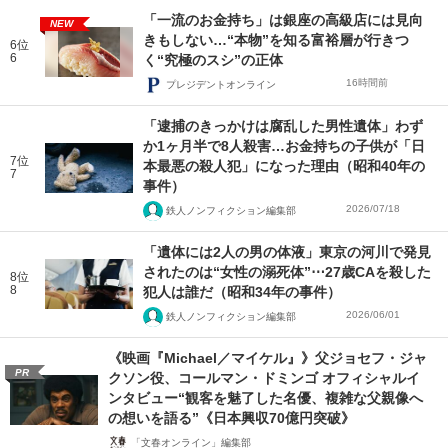
「一流のお金持ち」は銀座の高級店には見向
NEW
きもしない…“本物”を知る富裕層が行きつ
6位
6
く“究極のスシ”の正体
16時間前
プレジデントオンライン
「逮捕のきっかけは腐乱した男性遺体」わず
か1ヶ月半で8人殺害…お金持ちの子供が「日
7位
本最悪の殺人犯」になった理由（昭和40年の
7
事件）
2026/07/18
鉄人ノンフィクション編集部
「遺体には2人の男の体液」東京の河川で発見
されたのは“女性の溺死体”⋯27歳CAを殺した
8位
8
犯人は誰だ（昭和34年の事件）
2026/06/01
鉄人ノンフィクション編集部
《映画『Michael／マイケル』》父ジョセフ・ジャ
PR
クソン役、コールマン・ドミンゴ オフィシャルイ
ンタビュー“観客を魅了した名優、複雑な父親像へ
の想いを語る”《日本興収70億円突破》
「文春オンライン」編集部