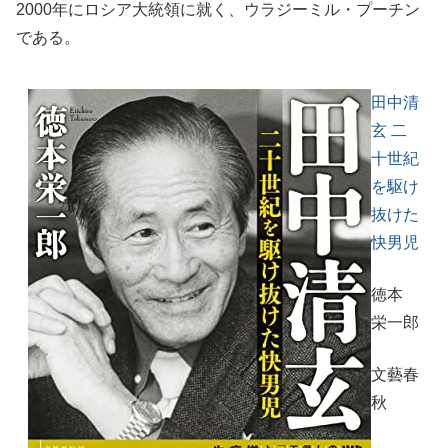
2000年にロシア大統領に就く、ウラジーミル・プーチン
である。
田中清
玄 二
十世紀
を駆け
抜けた
快男児
徳本
栄一郎
文藝春
秋