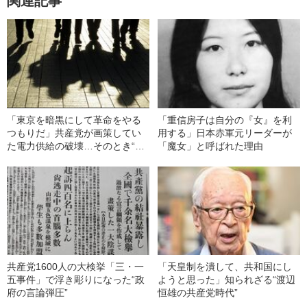
関連記事
「東京を暗黒にして革命をやる
「重信房子は自分の『女』を利
つもりだ」共産党が画策してい
用する」日本赤軍元リーダーが
た電力供給の破壊…そのとき“右
「魔女」と呼ばれた理由
翼の黒幕”が行った豪快すぎる“武
力革命への対抗手段”
共産党1600人の大検挙「三・一
「天皇制を潰して、共和国にし
五事件」で浮き彫りになった“政
ようと思った」知られざる“渡辺
府の言論弾圧”
恒雄の共産党時代”