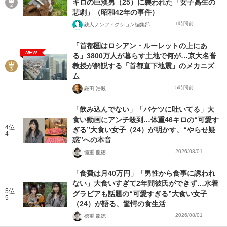
キロの巨漢男（25）に襲われた「女子高生の
悲劇」（昭和42年の事件）
1時間前
鉄人ノンフィクション編集部
「首都圏はロシアン・ルーレットの上にあ
NEW
る」3800万人が暮らす土地で何が…京大名誉
教授が解説する「首都直下地震」のメカニズ
ム
5時間前
鎌田 浩毅
「飲み込んでない」「バケツに吐いてる」大
食い動画にアンチ殺到…体重46キロの“可愛す
4位
ぎる”大食い女子（24）が明かす、“やらせ疑
4
惑”への本音
2026/08/01
徳重 龍徳
「食費は月40万円」「男性から食事に誘われ
ない」大食いすぎて2年間彼氏ができず…水着
5位
グラビアも話題の“可愛すぎる”大食い女子
5
（24）が語る、驚愕の食生活
2026/08/01
徳重 龍徳