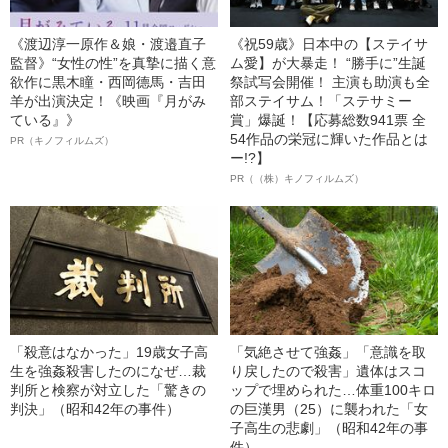
《渡辺淳一原作＆娘・渡邉直子
《祝59歳》日本中の【ステイサ
監督》“女性の性”を真摯に描く意
ム愛】が大暴走！ “勝手に”生誕
欲作に黒木瞳・西岡德馬・吉田
祭試写会開催！ 主演も助演も全
羊が出演決定！《映画『月がみ
部ステイサム！「ステサミー
ている』》
賞」爆誕！【応募総数941票 全
54作品の栄冠に輝いた作品とは
PR（キノフィルムズ）
ー!?】
PR（（株）キノフィルムズ）
「殺意はなかった」19歳女子高
「気絶させて強姦」「意識を取
生を強姦殺害したのになぜ…裁
り戻したので殺害」遺体はスコ
判所と検察が対立した「驚きの
ップで埋められた…体重100キロ
判決」（昭和42年の事件）
の巨漢男（25）に襲われた「女
子高生の悲劇」（昭和42年の事
件）