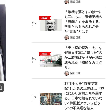
保阪 正康
「敵機を落とすのは一に
も二にも…」東條英機の
NEW
「無能さ」を象徴する、
6位
6
学生たちをあきれさせ
た“言葉”とは？
保阪 正康
「史上初の特攻」を、な
ぜ旧日本軍は“隠した”の
NEW
か…若者ばかりが死地に
7位
7
送られた「残酷なカラク
リ」
保阪 正康
3万8千人を“恐怖で支
配”した男の正体は…「神
に代わりお前たちを罰す
8位
る」日本で知られていな
8
い“韓国版アウシュビッ
ツ”の不条理な結末