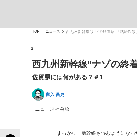
TOP
ニュース
西九州新幹線“ナゾの終着駅”「武雄温
#1
「最悪の空気のまま解散」WBC日本代表“敗戦
私のあのとき、私のいま
西九州新幹線“ナゾの終
佐賀県には何がある？＃1
鼠入 昌史
ニュース
社会
旅
「クマが悪者扱いされているのが悲しい」『北
キングの誕生を、目撃せよ。
すっかり、新幹線も混むようになっ