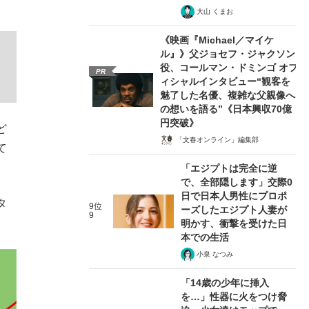
大山 くまお
《映画『Michael／マイケ
ル』》父ジョセフ・ジャクソン
役、コールマン・ドミンゴ オフ
PR
ィシャルインタビュー“観客を
魅了した名優、複雑な父親像へ
の想いを語る”《日本興収70億
円突破》
ど
「文春オンライン」編集部
て
「エジプトは完全に逆
で、全部隠します」交際0
日で日本人男性にプロポ
タ
9位
ーズしたエジプト人妻が
9
明かす、衝撃を受けた日
本での生活
小泉 なつみ
「14歳の少年に挿入
を…」性器に火をつけ脅