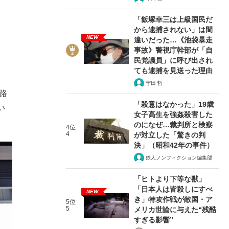
「飯塚幸三は上級国民だ
から逮捕されない」は間
NEW
違いだった…《池袋暴走
事故》警視庁幹部が「自
民党議員」に呼び出され
ても逮捕を見送った理由
守田 哲
路
「殺意はなかった」19歳
い
女子高生を強姦殺害した
のになぜ…裁判所と検察
4位
4
が対立した「驚きの判
決」（昭和42年の事件）
鉄人ノンフィクション編集部
「ヒトより下等な獣」
「日本人は皆殺しにすべ
NEW
き」特攻作戦が敵国・ア
5位
5
メリカ世論に与えた“残酷
すぎる影響”