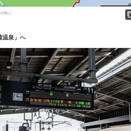
線が結ぶ
雄温泉」へ