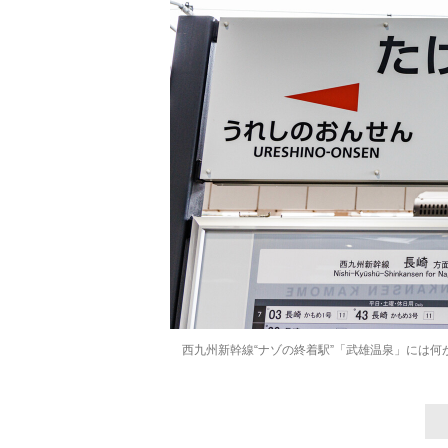
西九州新幹線“ナゾの終着駅”「武雄温泉」には何