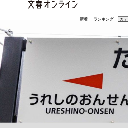
新着
ランキング
カテ
スクープ
ニュー
おすすめのキ
#藤田晋
#三
#玉木雄一郎
《BTS厳戒トーキョー滞在記》RM→渋谷で飲
終戦から81年