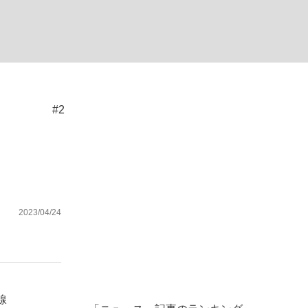
む将棋
#2
った」侍ジャパン選手が証言した“NPB聞...
2023/04/24
線