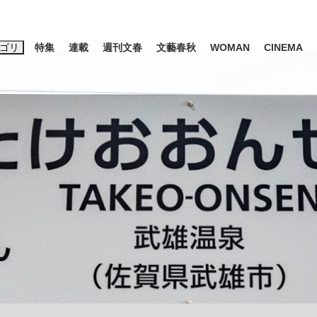
ゴリ
特集
連載
週刊文春
文藝春秋
WOMAN
CINEMA
キーワード入力
ス
エンタメ
ライフ
ビジネス
ーワードタグ一覧
山凌輝
#高市早苗
#後藤真希
#森岡毅
#城彰二
#内田有紀
#亀和田武
み会、JIN→伊豆の...
「90%は失敗する。でも…」
日本生まれの