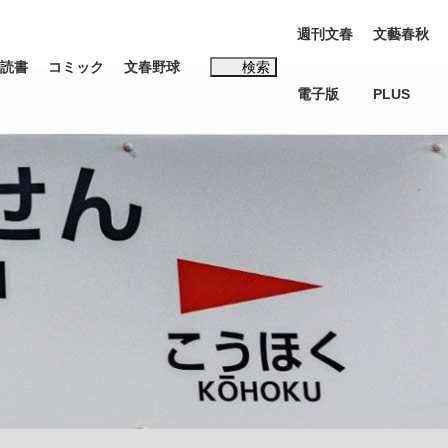
週刊文春
文藝春秋
読書
コミック
文春野球
検索
電子版
PLUS
インタビュー
読書
#松田聖子
本田圭佑が初めて明かした日本代表監督に...
K-POPアイドルたち