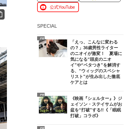
公式YouTube
SPECIAL
PR
「えっ、こんなに変わる
の？」36歳男性ライター
のニオイが激変！ 夏場に
気になる“頭皮のニオ
イ”や“ベタつき”を解消す
る、“ウィッグのスペシャ
リスト”が生み出した徹底
ケアとは
PR
《映画『シェルター』》ジ
ェイソン・ステイサムがお
盆を“打破”する!!《「眠眠
打破」コラボ》
PR