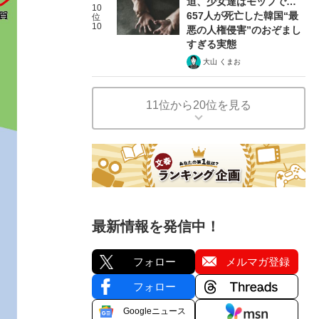
迫、少女達はモップで…
10
657人が死亡した韓国“最
位
10
悪の人権侵害”のおぞまし
すぎる実態
大山 くまお
11位から20位を見る
最新情報を発信中！
フォロー
メルマガ登録
フォロー
Googleニュース