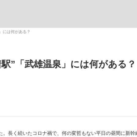
観る将棋、読
泉」には何がある？
”の真実 選手が明かす...
「敗因分析は一切聞かれなか
着駅”「武雄温泉」には何がある？
の国から』倉本聰氏（91...
た。長く続いたコロナ禍で、何の変哲もない平日の昼間に新幹