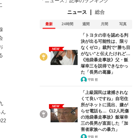
「ニュース」記事のランキング
こ
ニュース
総合
最新
24時間
週間
月間
写真
線
「トヨタの非を認める判
会
決が出る可能性は、限り
お
なくゼロ」裁判で“勝ち目
NEW
がない”と伝えたけれど…
る
《池袋暴走事故》父・飯
塚幸三を説得できなかっ
た「長男の葛藤」
守田 哲
「上級国民は逮捕されな
くて良いですね」自宅住
九
所がネットに流出、嫌が
NEW
らせ電話も…《12人死傷
ろん
の池袋暴走事故》飯塚幸
22
三の長男が直面した「加
害者家族への暴力」
守田 哲