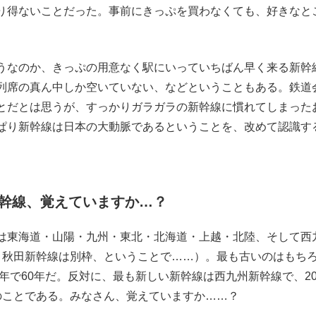
り得ないことだった。事前にきっぷを買わなくても、好きなと
もっと見る
もっと見る
うなのか、きっぷの用意なく駅にいっていちばん早く来る新幹
列席の真ん中しか空いていない、などということもある。鉄道
とだとは思うが、すっかりガラガラの新幹線に慣れてしまった
ぱり新幹線は日本の大動脈であるということを、改めて認識す
幹線、覚えていますか…？
は東海道・山陽・九州・東北・北海道・上越・北陸、そして西
と秋田新幹線は別枠、ということで……）。最も古いのはもち
年で60年だ。反対に、最も新しい新幹線は西九州新幹線で、20
のことである。みなさん、覚えていますか……？