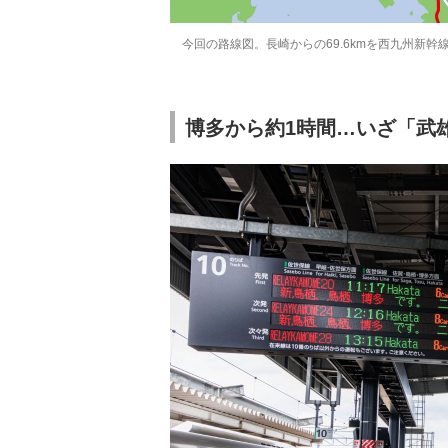
今回の路線図。長崎からの69.6kmを西九州新幹
博多から約1時間…いざ「武