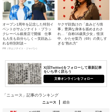
オープン1周年を記念した特別イ
ヤクザ顔負けの「血みどろ情
ベントがサムソナイト・ブラッ
事」豊満な身体を舐めまわさ
クレーベル銀座店で開催 仕事
れ…「自称16歳美少女」怪演
も人生も自分らしく～笑顔あふ
中、かたせ梨乃（69）の美しす
れる特別対談～
ぎる“熟れ方”
PR（サムソナイト・ジャパン）
X(旧Twitter)をフォローして最新記事
をいち早く読もう
文春オンラインをフォロー
「ニュース」記事のランキング
ニュース
総合