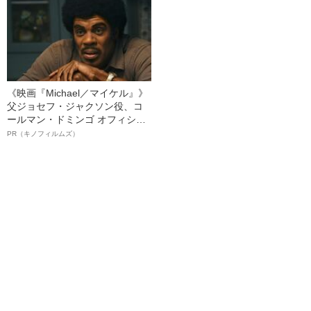
《映画『Michael／マイケル』》
父ジョセフ・ジャクソン役、コ
ールマン・ドミンゴ オフィシャ
ルインタビュー“観客を魅了した
PR（キノフィルムズ）
名優、複雑な父親像への想いを
語る”《日本興収70億円突破》