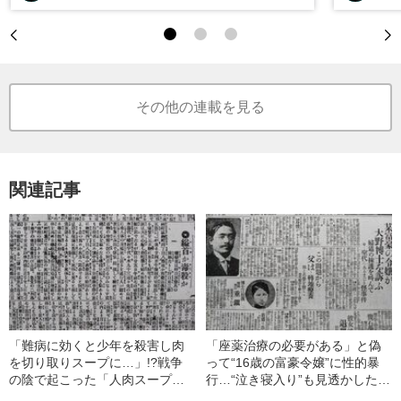
その他の連載を見る
関連記事
「難病に効くと少年を殺害し肉
「座薬治療の必要がある」と偽
を切り取りスープに…」!?戦争
って“16歳の富豪令嬢”に性的暴
の陰で起こった「人肉スープ事
行…“泣き寝入り”も見透かしたエ
件」とは
リート医師の“卑劣な堕胎工