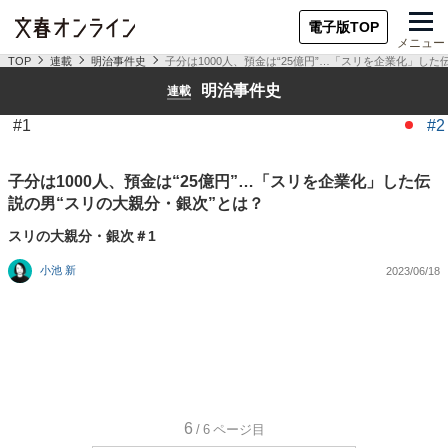
電子版TOP
メニュー
TOP
連載
明治事件史
子分は1000人、預金は“25億円”…「スリを企業化」し
明治事件史
連載
#1
#2
子分は1000人、預金は“25億円”…「スリを企業化」した伝
説の男“スリの大親分・銀次”とは？
スリの大親分・銀次＃1
小池 新
2023/06/18
6
/6
ページ目