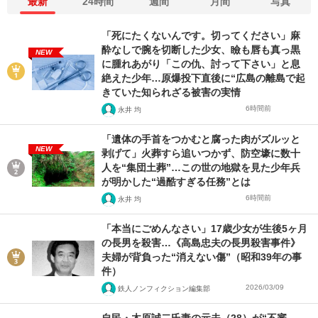
最新
24時間
週間
月間
写真
「死にたくないんです。切ってください」麻
酔なしで腕を切断した少女、瞼も唇も真っ黒
NEW
に腫れあがり「この仇、討って下さい」と息
絶えた少年…原爆投下直後に“広島の離島で起
きていた知られざる被害の実情
6時間前
永井 均
「遺体の手首をつかむと腐った肉がズルッと
NEW
剥げて」火葬すら追いつかず、防空壕に数十
人を“集団土葬”…この世の地獄を見た少年兵
が明かした“過酷すぎる任務”とは
6時間前
永井 均
「本当にごめんなさい」17歳少女が生後5ヶ月
の長男を殺害…《高島忠夫の長男殺害事件》
夫婦が背負った“消えない傷”（昭和39年の事
件）
2026/03/09
鉄人ノンフィクション編集部
自民・木原誠二氏妻の元夫（28）が“不審