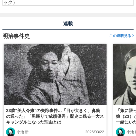
ック）
連載
明治事件史
この連載見る
23歳“美人令嬢”の失踪事件…「目が大きく、鼻筋
「娘に限
の通った」「男勝りで成績優秀」歴史に残る一大ス
娘（23）
キャンダルになった理由とは
一緒にい
ト」「妻
小池 新
2026/03/22
小池 