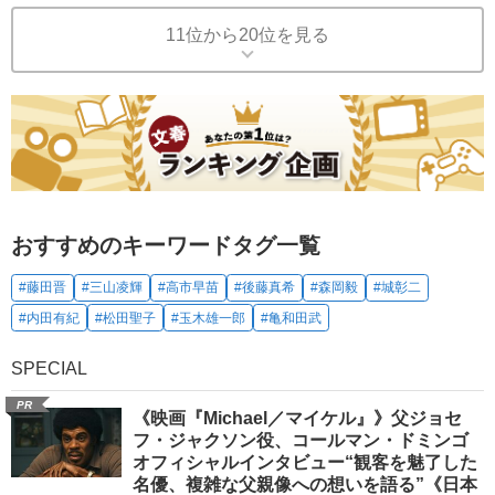
11位から20位を見る
おすすめのキーワードタグ一覧
#藤田晋
#三山凌輝
#高市早苗
#後藤真希
#森岡毅
#城彰二
#内田有紀
#松田聖子
#玉木雄一郎
#亀和田武
SPECIAL
PR
《映画『Michael／マイケル』》父ジョセ
フ・ジャクソン役、コールマン・ドミンゴ
オフィシャルインタビュー“観客を魅了した
名優、複雑な父親像への想いを語る”《日本