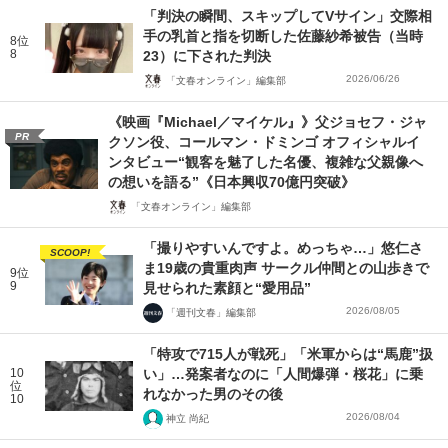
「判決の瞬間、スキップしてVサイン」交際相
手の乳首と指を切断した佐藤紗希被告（当時
8位
8
23）に下された判決
2026/06/26
「文春オンライン」編集部
《映画『Michael／マイケル』》父ジョセフ・ジャ
PR
クソン役、コールマン・ドミンゴ オフィシャルイ
ンタビュー“観客を魅了した名優、複雑な父親像へ
の想いを語る”《日本興収70億円突破》
「文春オンライン」編集部
「撮りやすいんですよ。めっちゃ…」悠仁さ
SCOOP!
ま19歳の貴重肉声 サークル仲間との山歩きで
9位
9
見せられた素顔と“愛用品”
2026/08/05
「週刊文春」編集部
「特攻で715人が戦死」「米軍からは“馬鹿”扱
10
い」…発案者なのに「人間爆弾・桜花」に乗
位
れなかった男のその後
10
2026/08/04
神立 尚紀