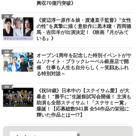
興収70億円突破》
PR
《渡辺淳一原作＆娘・渡邉直子監督》“女性
の性”を真摯に描く意欲作に黒木瞳・西岡德
馬・吉田羊が出演決定！《映画『月がみて
いる』》
PR
オープン1周年を記念した特別イベントがサ
ムソナイト・ブラックレーベル銀座店で開
催 仕事も人生も自分らしく～笑顔あふれ
る特別対談～
PR
《祝59歳》日本中の【ステイサム愛】が大
暴走！ “勝手に”生誕祭試写会開催！ 主演も
助演も全部ステイサム！「ステサミー賞」
爆誕！【応募総数941票 全54作品の栄冠に
輝いた作品とはー!?】