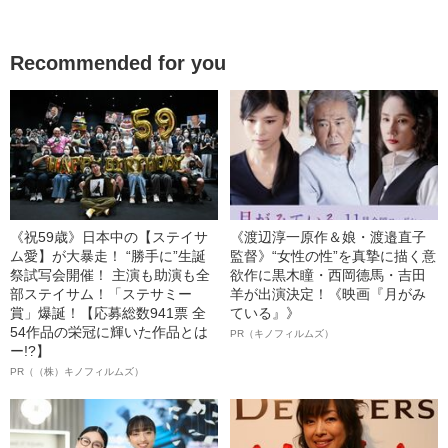
Recommended for you
《祝59歳》日本中の【ステイサ
《渡辺淳一原作＆娘・渡邉直子
ム愛】が大暴走！ “勝手に”生誕
監督》“女性の性”を真摯に描く意
祭試写会開催！ 主演も助演も全
欲作に黒木瞳・西岡德馬・吉田
部ステイサム！「ステサミー
羊が出演決定！《映画『月がみ
賞」爆誕！【応募総数941票 全
ている』》
54作品の栄冠に輝いた作品とは
PR（キノフィルムズ）
ー!?】
PR（（株）キノフィルムズ）