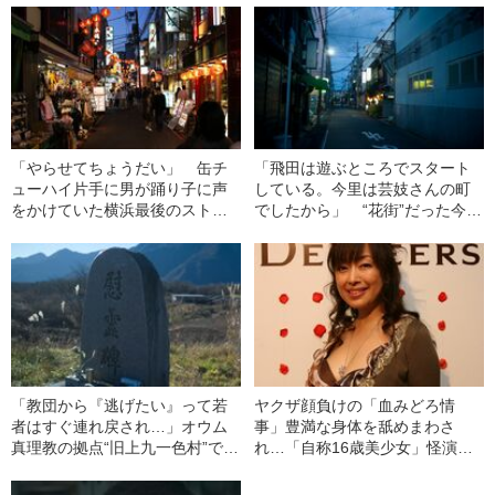
作”――大正事件史
「やらせてちょうだい」 缶チ
「飛田は遊ぶところでスタート
ューハイ片手に男が踊り子に声
している。今里は芸妓さんの町
をかけていた横浜最後のストリ
でしたから」 “花街”だった今里
ップ劇場「黄金劇場」の風景
新地で18年働く女性に聞いた色
街に不可欠な「あるもの」と
は？
「教団から『逃げたい』って若
ヤクザ顔負けの「血みどろ情
者はすぐ連れ戻され…」オウム
事」豊満な身体を舐めまわさ
真理教の拠点“旧上九一色村”で起
れ…「自称16歳美少女」怪演
きた「反対運動の結末」《現地
中、かたせ梨乃（69）の美しす
ルポ》
ぎる“熟れ方”