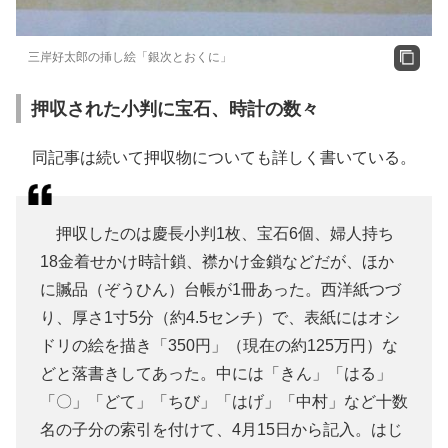
三岸好太郎の挿し絵「銀次とおくに」
押収された小判に宝石、時計の数々
同記事は続いて押収物についても詳しく書いている。
押収したのは慶長小判1枚、宝石6個、婦人持ち
18金着せかけ時計鎖、襟かけ金鎖などだが、ほか
に贓品（ぞうひん）台帳が1冊あった。西洋紙つづ
り、厚さ1寸5分（約4.5センチ）で、表紙にはオシ
ドリの絵を描き「350円」（現在の約125万円）な
どと落書きしてあった。中には「きん」「はる」
「〇」「どて」「ちび」「はげ」「中村」など十数
名の子分の索引を付けて、4月15日から記入。はじ