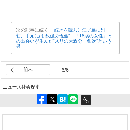
次の記事に続く
【続きを読む】江ノ島に別
荘、手元には“数億の現金”…「18歳の女性」と
の出会いが生んだ“スリの大親分・銀次”という
男
前へ
6/6
ニュース
社会
歴史