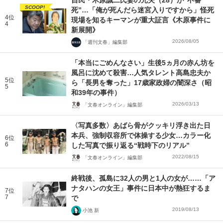
SCOOP!
死”…「俺が死んだら迷宮入りですから」怪死
4位
現場を知るキーマンが重大証言《木原事件に
4
新展開》
2026/08/05
「週刊文春」編集部
「本当にごめんなさい」生後5ヵ月の赤ん坊を
風呂に沈めて殺害…人気タレント高島忠夫か
5位
ら「長男を奪った」17歳家政婦の闇深さ（昭
5
和39年の事件）
2026/03/13
「文春オンライン」編集部
〈写真多数〉あばら骨がクッキリ浮き出た日
本兵、強制収容所で体操する少女…カラー化
6位
6
した写真で振り返る“戦時下のリアル”
2022/08/15
「文春オンライン」編集部
終戦後、孤島に32人の男と1人の女が……「ア
ナタハンの女王」事件に日本中が熱狂するま
7位
7
で
2019/08/13
小池 新