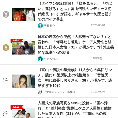
《タイマン50戦無敗》「顔を見ると、『やば
い。逃げろ』と…」富山伝説のレディース初
代総長（36）が語る、ギャルサー制圧と朝ま
でのバイク暴走
2026/08/01
平田 裕介
日本の若者から突然「大麻売ってない？」と
NEW
言われ…「侮辱だし差別」ケニア人男性と結
婚した日本人女性（31）が明かす、“排外主義
的な風潮”への苦悩
13時間前
小泉 なつみ
《富山・伝説の暴走族》11人からの集団リン
チ、腕に10箇所以上の根性焼き…「音速天
4位
女」初代総長しおりさん（36）が明かす、過
4
酷すぎる10代
2026/08/07
「文春オンライン」編集部
入園式の家族写真をSNSに投稿→「国へ帰
NEW
れ」と“差別発言”殺到…ケニア人男性と結婚
5位
した日本人女性（31）が、“世間からの視
5