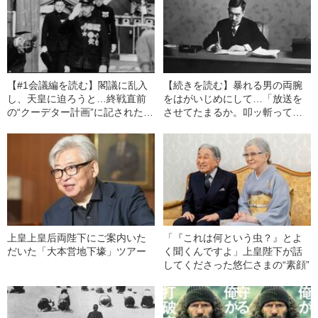
【#1会議編を読む】閣議に乱入
【続きを読む】暴れる男の両腕
し、天皇に迫ろうと…終戦直前
をはがいじめにして…「放送を
の“クーデター計画”に記された“4
させてたまるか。叩ッ斬ってや
つの内容”とは《玉音放送の内
る」放送直前に起きた“事件”とは
幕》
《玉音放送の内幕》
上皇上皇后両陛下にご案内いた
「『これは何という虫？』とよ
だいた「大本営地下壕」ツアー
く聞くんですよ」上皇陛下が話
してくださった悠仁さまの“素顔”