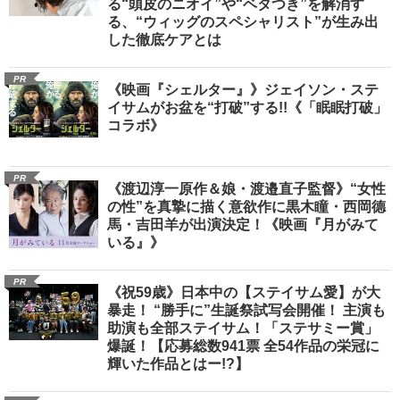
る“頭皮のニオイ”や“ベタつき”を解消す
る、“ウィッグのスペシャリスト”が生み出
した徹底ケアとは
PR
《映画『シェルター』》ジェイソン・ステ
イサムがお盆を“打破”する!!《「眠眠打破」
コラボ》
PR
《渡辺淳一原作＆娘・渡邉直子監督》“女性
の性”を真摯に描く意欲作に黒木瞳・西岡德
馬・吉田羊が出演決定！《映画『月がみて
いる』》
PR
《祝59歳》日本中の【ステイサム愛】が大
暴走！ “勝手に”生誕祭試写会開催！ 主演も
助演も全部ステイサム！「ステサミー賞」
爆誕！【応募総数941票 全54作品の栄冠に
輝いた作品とはー!?】