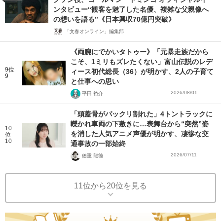
ンタビュー“観客を魅了した名優、複雑な父親像へ
の想いを語る”《日本興収70億円突破》
「文春オンライン」編集部
《両腕にでかいタトゥー》「元暴走族だから
こそ、1ミリもズレたくない」富山伝説のレデ
9位
ィース初代総長（36）が明かす、2人の子育て
9
と仕事への思い
2026/08/01
平田 裕介
「頭蓋骨がパックリ割れた」4トントラックに
轢かれ車両の下敷きに…表舞台から“突然”姿
10
を消した人気アニメ声優が明かす、凄惨な交
位
10
通事故の一部始終
2026/07/11
徳重 龍徳
11位から20位を見る