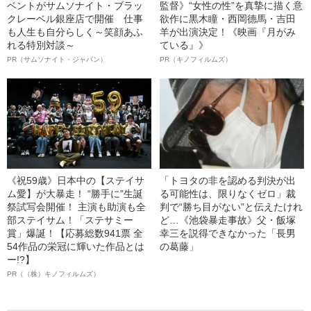
ベントがサムソナイト・ブラッ
監督》“女性の性”を真摯に描く意
クレーベル銀座店で開催 仕事
欲作に黒木瞳・西岡德馬・吉田
も人生も自分らしく～笑顔あふ
羊が出演決定！《映画『月がみ
れる特別対談～
ている』》
PR（サムソナイト・ジャパン）
PR（キノフィルムズ）
《祝59歳》日本中の【ステイサ
「トヨタの非を認める判決が出
ム愛】が大暴走！ “勝手に”生誕
る可能性は、限りなくゼロ」裁
祭試写会開催！ 主演も助演も全
判で“勝ち目がない”と伝えたけれ
部ステイサム！「ステサミー
ど…《池袋暴走事故》父・飯塚
賞」爆誕！【応募総数941票 全
幸三を説得できなかった「長男
54作品の栄冠に輝いた作品とは
の葛藤」
ー!?】
PR（（株）キノフィルムズ）