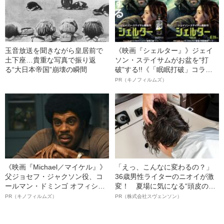
玉音放送を聞きながら皇居前で
《映画『シェルター』》ジェイ
土下座…貴重な写真で振り返
ソン・ステイサムがお盆を“打
る“大日本帝国”崩壊の瞬間
破”する!!《「眠眠打破」コラ
ボ》
PR（キノフィルムズ）
《映画『Michael／マイケル』》
「えっ、こんなに変わるの？」
父ジョセフ・ジャクソン役、コ
36歳男性ライターのニオイが激
ールマン・ドミンゴ オフィシャ
変！ 夏場に気になる“頭皮のニ
ルインタビュー“観客を魅了した
オイ”や“ベタつき”を解消す
PR（キノフィルムズ）
PR（株式会社スヴェンソン）
名優、複雑な父親像への想いを
る、“ウィッグのスペシャリス
語る”《日本興収70億円突破》
ト”が生み出した徹底ケアとは