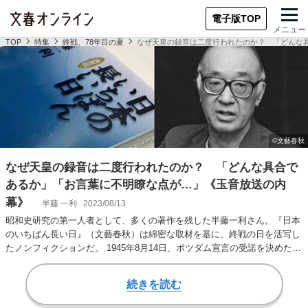
電子版TOP
メニュー
TOP
特集
終戦、78年目の夏
なぜ天皇の録音は二度行われたのか？ 「どんな
なぜ天皇の録音は二度行われたのか？ 「どんな具合で
あるか」「お言葉に不明瞭な点が…」《玉音放送の内
幕》
半藤 一利
2023/08/13
昭和史研究の第一人者として、多くの著作を残した半藤一利さん。『日本
のいちばん長い日』（文藝春秋）は綿密な取材を基に、終戦の日を活写し
たノンフィクションだ。 1945年8月14日、ポツダム宣言の受諾を決めた日
本政府は…
続きを読む