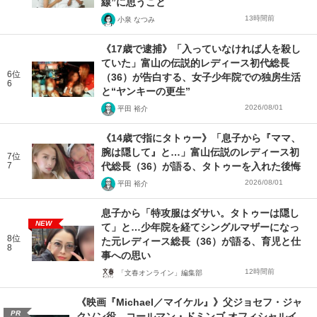
線”に思うこと
13時間前
小泉 なつみ
《17歳で逮捕》「入っていなければ人を殺し
ていた」富山の伝説的レディース初代総長
6位
（36）が告白する、女子少年院での独房生活
6
と“ヤンキーの更生”
2026/08/01
平田 裕介
《14歳で指にタトゥー》「息子から『ママ、
腕は隠して』と…」富山伝説のレディース初
7位
7
代総長（36）が語る、タトゥーを入れた後悔
2026/08/01
平田 裕介
息子から「特攻服はダサい。タトゥーは隠し
NEW
て」と…少年院を経てシングルマザーになっ
8位
た元レディース総長（36）が語る、育児と仕
8
事への思い
12時間前
「文春オンライン」編集部
《映画『Michael／マイケル』》父ジョセフ・ジャ
PR
クソン役、コールマン・ドミンゴ オフィシャルイ