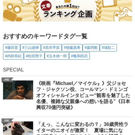
おすすめのキーワードタグ一覧
#藤田晋
#三山凌輝
#高市早苗
#後藤真希
#森岡毅
#城彰二
#内田有紀
#松田聖子
#玉木雄一郎
#亀和田武
SPECIAL
PR
《映画『Michael／マイケル』》父ジョセ
フ・ジャクソン役、コールマン・ドミンゴ
オフィシャルインタビュー“観客を魅了した
名優、複雑な父親像への想いを語る”《日本
興収70億円突破》
PR
「えっ、こんなに変わるの？」36歳男性ラ
イターのニオイが激変！ 夏場に気にな