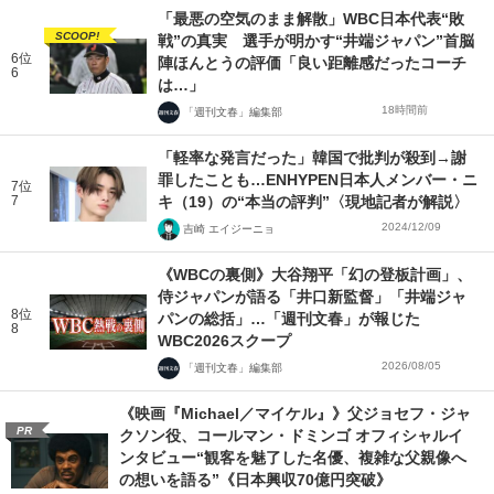
「最悪の空気のまま解散」WBC日本代表“敗
SCOOP!
戦”の真実 選手が明かす“井端ジャパン”首脳
6位
陣ほんとうの評価「良い距離感だったコーチ
6
は…」
18時間前
「週刊文春」編集部
「軽率な発言だった」韓国で批判が殺到→謝
罪したことも…ENHYPEN日本人メンバー・ニ
7位
7
キ（19）の“本当の評判”〈現地記者が解説〉
2024/12/09
吉崎 エイジーニョ
《WBCの裏側》大谷翔平「幻の登板計画」、
侍ジャパンが語る「井口新監督」「井端ジャ
8位
パンの総括」…「週刊文春」が報じた
8
WBC2026スクープ
2026/08/05
「週刊文春」編集部
《映画『Michael／マイケル』》父ジョセフ・ジャ
PR
クソン役、コールマン・ドミンゴ オフィシャルイ
ンタビュー“観客を魅了した名優、複雑な父親像へ
の想いを語る”《日本興収70億円突破》