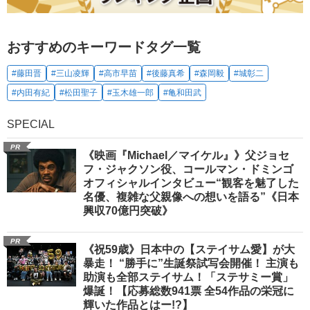
おすすめのキーワードタグ一覧
#藤田晋
#三山凌輝
#高市早苗
#後藤真希
#森岡毅
#城彰二
#内田有紀
#松田聖子
#玉木雄一郎
#亀和田武
SPECIAL
PR
《映画『Michael／マイケル』》父ジョセ
フ・ジャクソン役、コールマン・ドミンゴ
オフィシャルインタビュー“観客を魅了した
名優、複雑な父親像への想いを語る”《日本
興収70億円突破》
PR
《祝59歳》日本中の【ステイサム愛】が大
暴走！ “勝手に”生誕祭試写会開催！ 主演も
助演も全部ステイサム！「ステサミー賞」
爆誕！【応募総数941票 全54作品の栄冠に
輝いた作品とはー!?】