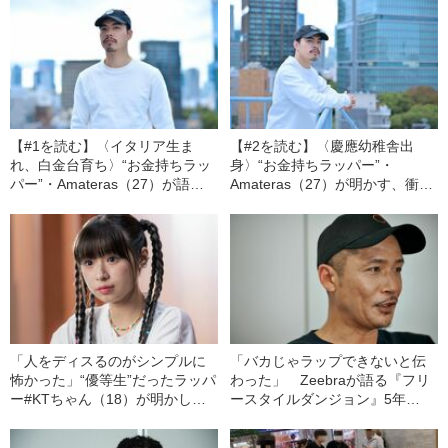
【#1を読む】〈イタリア生ま
【#2を読む】〈慶應幼稚舎出
れ、白金台育ち〉“お金持ちラッ
身〉“お金持ちラッパー”・
パー”・Amateras（27）が語
Amateras（27）が明かす、衝撃
る、ヤバすぎる慶應義塾幼稚舎
の学生時代「お小遣いは月に900
時代「給食はホテルオークラの
万円、服はグッチで買ってい
バイキング」
た」
「人をディスるのがシンプルに
「バカじゃラップできないと伝
怖かった」“優等生”だったラッパ
わった」 Zeebraが語る『フリ
ー#KTちゃん（18）が明かし
ースタイルダンジョン』5年
た、高校生RAP選手権に出場し
の“収穫”
た時の“ホンネ”