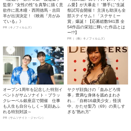
監督》“女性の性”を真摯に描く意
ム愛】が大暴走！ “勝手に”生誕
欲作に黒木瞳・西岡德馬・吉田
祭試写会開催！ 主演も助演も全
羊が出演決定！《映画『月がみ
部ステイサム！「ステサミー
ている』》
賞」爆誕！【応募総数941票 全
54作品の栄冠に輝いた作品とは
PR（キノフィルムズ）
ー!?】
PR（（株）キノフィルムズ）
オープン1周年を記念した特別イ
ヤクザ顔負けの「血みどろ情
ベントがサムソナイト・ブラッ
事」豊満な身体を舐めまわさ
クレーベル銀座店で開催 仕事
れ…「自称16歳美少女」怪演
も人生も自分らしく～笑顔あふ
中、かたせ梨乃（69）の美しす
れる特別対談～
ぎる“熟れ方”
PR（サムソナイト・ジャパン）