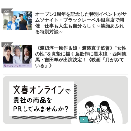
PR
オープン1周年を記念した特別イベントがサ
ムソナイト・ブラックレーベル銀座店で開
催 仕事も人生も自分らしく～笑顔あふれ
る特別対談～
PR
《渡辺淳一原作＆娘・渡邉直子監督》“女性
の性”を真摯に描く意欲作に黒木瞳・西岡德
馬・吉田羊が出演決定！《映画『月がみて
いる』》