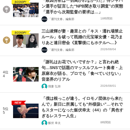
「敗因分析は一切聞かれなかった」侍ジャパ
SCOOP!
ン選手が証言した“NPB聞き取り調査”の実態
「選手から次期監督の要求は…」
18時間前
「週刊文春」編集部
三山凌輝が妻・趣里との「キス・濡れ場禁止
SCOOP!
ルール」を破って既婚の元宝塚女優・花乃ま
りあと連日密会《直撃後にもホテルへ…》
2026/08/04
「週刊文春」編集部
「謝礼はお花でいいですか？」と言われ絶
句…SNSで話題のマッスルフルート奏者・上
4位
原麻衣が語る、プロでも「食べていけない」
4
音楽界のリアル
2026/08/01
我妻 弘崇
「僕は根っこが違う。イロモノ団体から来た
NEW
んで」新日に所属しても“外様扱い”…それで
5位
もスターになった飯伏幸太（44）の「異色す
5
ぎるレスラー人生」
8時間前
飯伏 幸太