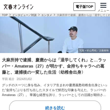
電子版TOP
メニュー
TOP
インタビュー／対談
エンタメ
大麻所持で逮捕、慶應からは「退学してくれ」
大麻所持で逮捕、慶應からは「退学してくれ」と…ラッ
パー・Amateras（27）が明かす、金持ちキャラへの葛
藤と、逮捕後の一変した生活〈幼稚舎出身〉
平田 裕介
2024/01/02
グッチのスーツに身を包み、イタリア生まれや慶應義塾幼稚舎出身といっ
た“金持ち”ぶりを打ち出したスタイルで鮮烈な印象を与えた、ラッパーの
Amateras（27）。 華麗な経歴を誇り、ラッパーとしての活躍が期待され
るも…
続きを読む