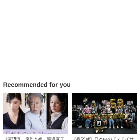
Recommended for you
《渡辺淳一原作＆娘・渡邉直子
《祝59歳》日本中の【ステイサ