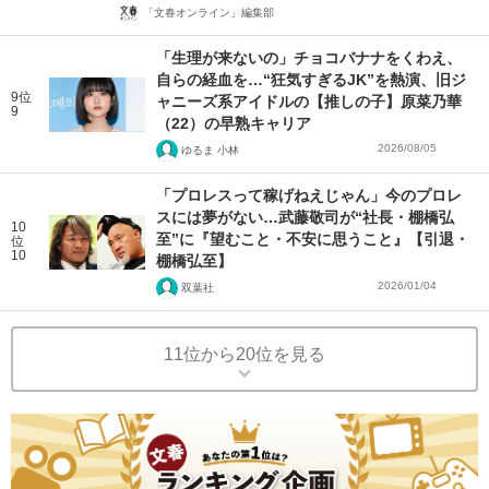
「文春オンライン」編集部
「生理が来ないの」チョコバナナをくわえ、
自らの経血を…“狂気すぎるJK”を熱演、旧ジ
9位
ャニーズ系アイドルの【推しの子】原菜乃華
9
（22）の早熟キャリア
2026/08/05
ゆるま 小林
「プロレスって稼げねえじゃん」今のプロレ
スには夢がない…武藤敬司が“社長・棚橋弘
10
至”に『望むこと・不安に思うこと』【引退・
位
10
棚橋弘至】
2026/01/04
双葉社
11位から20位を見る