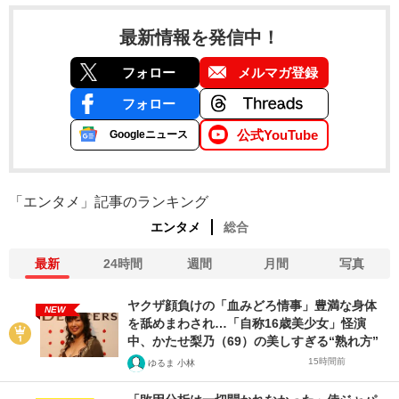
最新情報を発信中！
フォロー
メルマガ登録
フォロー
公式YouTube
Googleニュース
「エンタメ」記事のランキング
エンタメ
総合
最新
24時間
週間
月間
写真
ヤクザ顔負けの「血みどろ情事」豊満な身体
NEW
を舐めまわされ…「自称16歳美少女」怪演
中、かたせ梨乃（69）の美しすぎる“熟れ方”
15時間前
ゆるま 小林