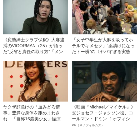
《変態紳士クラブ保釈》大麻逮
「女子中学生が大麻を吸ってホ
捕のVIGORMAN（25）が語っ
テルでキメセク」“薬漬けになっ
た“反省と責任の取り方”「メンバ
たトー横”の《ヤバすぎる実態》
ーからは『おかえり』、親父か
と《保護者たちの願い》「（自
らは『もう音楽頑張るしかない
分の子が）どうか逮捕されて欲
んやから』と…」
しい」《“トー横キッズ”42人を
一斉補導》
ヤクザ顔負けの「血みどろ情
《映画『Michael／マイケル』》
事」豊満な身体を舐めまわさ
父ジョセフ・ジャクソン役、コ
れ…「自称16歳美少女」怪演
ールマン・ドミンゴ オフィシャ
中、かたせ梨乃（69）の美しす
ルインタビュー“観客を魅了した
PR（キノフィルムズ）
ぎる“熟れ方”
名優、複雑な父親像への想いを
語る”《日本興収70億円突破》