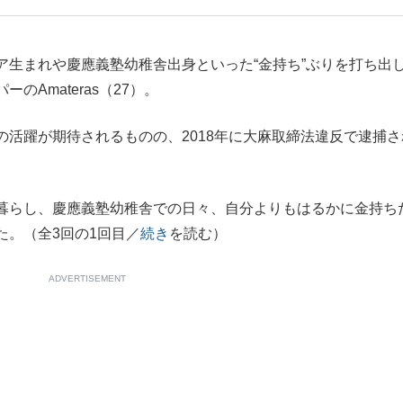
もっと見る
もっと見る
生まれや慶應義塾幼稚舎出身といった“金持ち”ぶりを打ち出
Amateras（27）。
活躍が期待されるものの、2018年に大麻取締法違反で逮捕さ
暮らし、慶應義塾幼稚舎での日々、自分よりもはるかに金持ち
た。（全3回の1回目／
続き
を読む）
ADVERTISEMENT