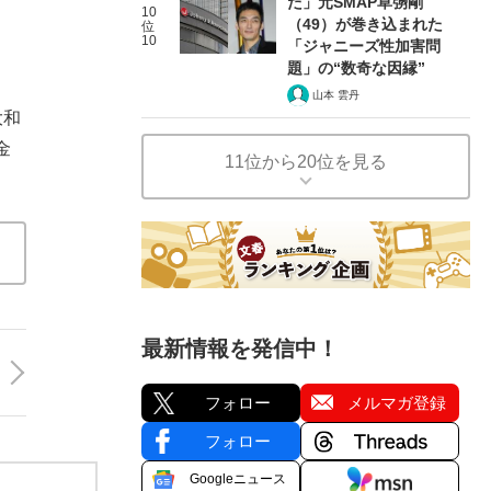
た」元SMAP草彅剛
10
（49）が巻き込まれた
位
10
「ジャニーズ性加害問
題」の“数奇な因縁”
山本 雲丹
大和
金
11位から20位を見る
最新情報を発信中！
フォロー
メルマガ登録
フォロー
Googleニュース