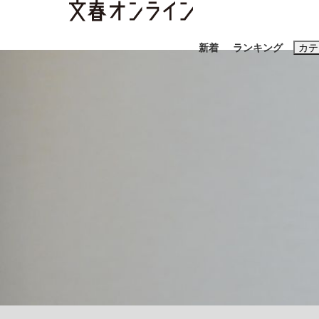
新着
ランキング
カテ
スクープ
ニュー
おすすめのキ
#藤田晋
#三
#玉木雄一郎
《BTS厳戒トーキョー滞在記》RM→渋谷で飲
終戦から81年