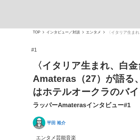
TOP
インタビュー／対談
エンタメ
〈イタリア生まれ
#1
「最悪の空気のまま解散」WBC日本代表“敗戦
私のあのとき、私のいま
〈イタリア生まれ、白金
Amateras（27）が
はホテルオークラのバイ
ラッパーAmaterasインタビュー#1
平田 裕介
「クマが悪者扱いされているのが悲しい」『北
キングの誕生を、目撃せよ。
エンタメ
芸能
音楽