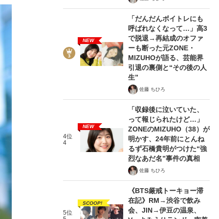
「だんだんボイトレにも
呼ばれなくなって…」高3
で脱退→再結成のオファ
NEW
ーも断った元ZONE・
MIZUHOが語る、芸能界
引退の裏側と“その後の人
生”
佐藤 ちひろ
「収録後に泣いていた、
って報じられたけど…」
NEW
ZONEのMIZUHO（38）が
4位
明かす、24年前にとんね
4
るず石橋貴明がつけた“強
烈なあだ名”事件の真相
佐藤 ちひろ
《BTS厳戒トーキョー滞
在記》RM→渋谷で飲み
SCOOP!
会、JIN→伊豆の温泉、
5位