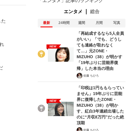
「エンタメ」記事のランキング
エンタメ
総合
した
最新
24時間
週間
月間
写真
「再結成するなら5人全員
がいい」「でも、どうし
れ
ても連絡が取れなく
NEW
て…」元ZONE・
MIZUHO（38）が明かす
「19年ぶりに芸能界復
だ
帰」した本当の理由
佐藤 ちひろ
「印税は1円ももらってい
ません」19年ぶりに芸能
界に復帰したZONE・
NEW
MIZUHO（38）が明か
す、紅白3年連続出場した
のに“月収8万円”だった絶
頂期
佐藤 ちひろ