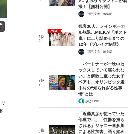
5
V→よみうりランド…密着
撮！【無料公開】
「週刊文春」編集部
観客30人、メインボーカ
NEW
ル脱退…M!LKが「ポスト
6位
嵐」に上り詰めるまでの
6
12年《ブレイク秘話》
「週刊文春」編集部
「パートナーが一晩中セ
ックスしていて寝られな
い」と解散に至った女子
7位
ペアも…オリンピック選
7
手村の“知られざる性事
情”とは
辰巳JUNK
タリ
事
「近藤真彦が使っていた
部屋で…」「性器を握ら
される」ジャニー喜多川
8位
による性加害、語り始め