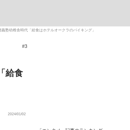
む将棋
る慶應義塾幼稚舎時代「給食はホテルオークラのバイキング」
#3
った」侍ジャパン選手が証言した“NPB聞...
「給食
2024/01/02