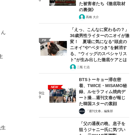
8
た被害者たち《徹底取材
の裏側》
髙橋 大介
「えっ、こんなに変わるの？」
さん
36歳男性ライターのニオイが激
PR
変！ 夏場に気になる“頭皮の
ニオイ”や“ベタつき”を解消す
る、“ウィッグのスペシャリス
主
ト”が生み出した徹底ケアとは
。
二瓶 仁志
BTSトーキョー滞在密
着、TWICE・MISAMO秘
NEW
録、ルセラフィム焼肉デ
9位
9
ート撮…週刊文春が報じ
た韓国スターの素顔
「週刊文春」編集部
「父の通夜の晩、息子を
先生
狙うジャニー氏に気づい