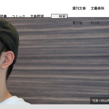
週刊文春
文藝春秋
読書
コミック
文春野球
検索
電子版
PLUS
インタビュー
読書
#松田聖子
本田圭佑が初めて明かした日本代表監督に...
K-POPアイドルたち