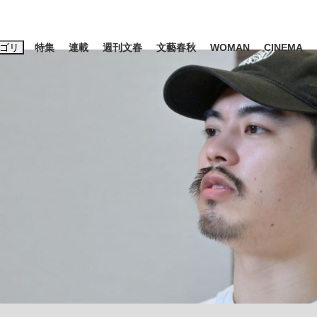
ゴリ
特集
連載
週刊文春
文藝春秋
WOMAN
CINEMA
キーワード入力
ス
エンタメ
ライフ
ビジネス
ーワードタグ一覧
山凌輝
#高市早苗
#後藤真希
#森岡毅
#城彰二
#内田有紀
#亀和田武
み会、JIN→伊豆の...
「90%は失敗する。でも…」
日本生まれの