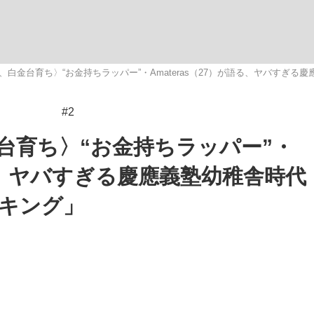
観る将棋、読
、白金台育ち〉“お金持ちラッパー”・Amateras（27）が語る、ヤバすぎ
#2
”の真実 選手が明かす...
「敗因分析は一切聞かれなか
台育ち〉“お金持ちラッパー”・
語る、ヤバすぎる慶應義塾幼稚舎時代
キング」
の国から』倉本聰氏（91...