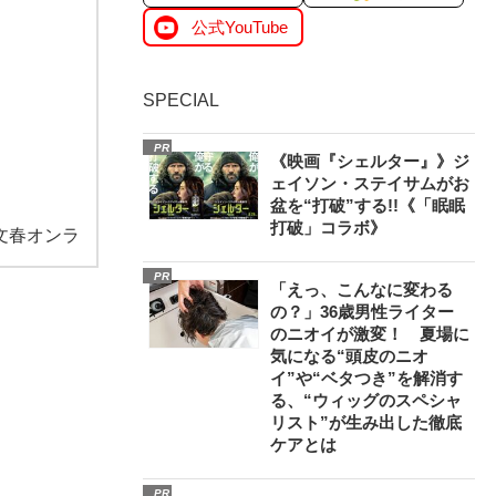
公式YouTube
SPECIAL
PR
《映画『シェルター』》ジ
ェイソン・ステイサムがお
盆を“打破”する!!《「眠眠
打破」コラボ》
文春オンラ
PR
「えっ、こんなに変わる
の？」36歳男性ライター
のニオイが激変！ 夏場に
気になる“頭皮のニオ
イ”や“ベタつき”を解消す
る、“ウィッグのスペシャ
リスト”が生み出した徹底
ケアとは
PR