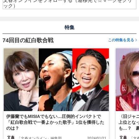
文春オンラインをフォローする
（遷移先で☆マークをクリ
ック）
特集
74回目の紅白歌合戦
この特集を見る
伊藤蘭でもMISIAでもない…圧倒的インパクトで
〈旧ジャ
「紅白歌合戦で一番よかった歌手」1位を獲得した
上位となっ
のは？
も…？ 豪
接戦！【
「文春オンライン」編集部
2024/01/21
「文