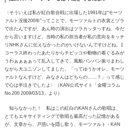
〈そういえば私が紅白歌合戦に出場した1991年は“モーツ
ァルト没後200年”ってことで、モーツァルトの衣裳とヅラ
で出たんですが、あん時の演出はツラカッタっすね、今だ
から言いますけど。当時の私の担当者が私の意向をキッチ
リNHKさんに伝えなかったのがいけないんですけどね。1
コーラス終わったあたりからチビッコや動物の着ぐるみが
うわぁぁぁぁって乱入してきて、風船バンバン振りまわし
ながら大ユニゾンしてました。「ってゆうかオレ、モーツ
ァルトなんすけど、みなさんはどちらの……？」って感じ
で心は半泣きでしたよ〉（KAN公式サイト「金曜コラム
No.200 2009/03/13」より）
知らなかった！ 私はこの紅白のKANさんの歌唱は、
とてもエキサイティングで歌唱も最高だった記憶がある
が、文章から、戸惑いを隠し歌う、モーツァルト・KAN