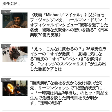
SPECIAL
PR
《映画『Michael／マイケル』》父ジョセ
フ・ジャクソン役、コールマン・ドミンゴ
オフィシャルインタビュー“観客を魅了した
名優、複雑な父親像への想いを語る”《日本
興収70億円突破》
PR
「えっ、こんなに変わるの？」36歳男性ラ
イターのニオイが激変！ 夏場に気にな
る“頭皮のニオイ”や“ベタつき”を解消す
る、“ウィッグのスペシャリスト”が生み出
した徹底ケアとは
PR
“順風満帆”な会社を父から受け継いだ矢
先、リーマンショックで“絶望的状況”に…
→「一時期は納品3年待ち」のヒット商品を
生んで危機を脱した四代目社長が明か
す、“逆転の戦術”