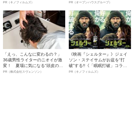
ルインタビュー“観客を魅了した
納品3年待ち」のヒット商品を生
PR（キノフィルムズ）
PR（オープンハウスグループ）
名優、複雑な父親像への想いを
んで危機を脱した四代目社長が
語る”《日本興収70億円突破》
明かす、“逆転の戦術”
「えっ、こんなに変わるの？」
《映画『シェルター』》ジェイ
36歳男性ライターのニオイが激
ソン・ステイサムがお盆を“打
変！ 夏場に気になる“頭皮のニ
破”する!!《「眠眠打破」コラ
オイ”や“ベタつき”を解消す
ボ》
PR（株式会社スヴェンソン）
PR（キノフィルムズ）
る、“ウィッグのスペシャリス
ト”が生み出した徹底ケアとは