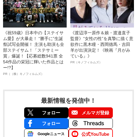
《祝59歳》日本中の【ステイサ
《渡辺淳一原作＆娘・渡邉直子
ム愛】が大暴走！ “勝手に”生誕
監督》“女性の性”を真摯に描く意
祭試写会開催！ 主演も助演も全
欲作に黒木瞳・西岡德馬・吉田
部ステイサム！「ステサミー
羊が出演決定！《映画『月がみ
賞」爆誕！【応募総数941票 全
ている』》
54作品の栄冠に輝いた作品とは
PR（キノフィルムズ）
ー!?】
PR（（株）キノフィルムズ）
最新情報を発信中！
フォロー
メルマガ登録
フォロー
公式YouTube
Googleニュース