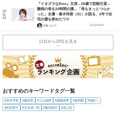
『イタズラなKiss』主演→26歳で芸能引退→
難病の母を24時間介護…「母もきっとつらか
10
った」女優・麻木玲那（31）が語る、2年で在
位
10
宅介護を辞めたワケ
2026/08/09
佐藤 ちひろ
11位から20位を見る
おすすめのキーワードタグ一覧
#高市早苗
#藤田晋
#三山凌輝
#後藤真希
#森岡毅
#城彰二
#松田聖子
#玉木雄一郎
#亀和田武
#池上彰