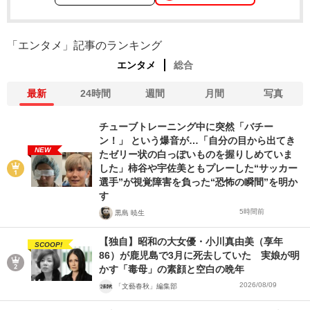
「エンタメ」記事のランキング
エンタメ
総合
最新
24時間
週間
月間
写真
チューブトレーニング中に突然「バチー
ン！」 という爆音が…「自分の目から出てき
NEW
たゼリー状の白っぽいものを握りしめていま
した」柿谷や宇佐美ともプレーした“サッカー
選手”が視覚障害を負った“恐怖の瞬間”を明か
す
5時間前
黒島 暁生
【独自】昭和の大女優・小川真由美（享年
SCOOP!
86）が鹿児島で3月に死去していた 実娘が明
かす「毒母」の素顔と空白の晩年
2026/08/09
「文藝春秋」編集部