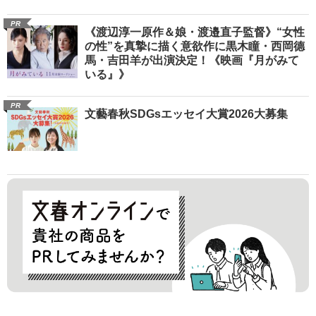
PR
《渡辺淳一原作＆娘・渡邉直子監督》“女性
の性”を真摯に描く意欲作に黒木瞳・西岡德
馬・吉田羊が出演決定！《映画『月がみて
いる』》
PR
文藝春秋SDGsエッセイ大賞2026大募集