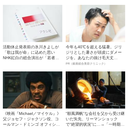
最高に仲良く」なれたワケ
っと仲良くできたワケ
活動休止発表前の氷川きよしが
今年も40℃を超える猛暑。ジリ
「歌は我が命」に込めた思い
ジリとした暑さが頭皮にダメー
NHK紅白の総合演出が「若者に
ジを。あなたの抜け毛大丈
媚びている」という声に言いた
夫！？
PR（銀座総合美容クリニック）
いこと
《映画『Michael／マイケル』》
“順風満帆”な会社を父から受け継
父ジョセフ・ジャクソン役、コ
いだ矢先、リーマンショック
ールマン・ドミンゴ オフィシャ
で“絶望的状況”に…→「一時期は