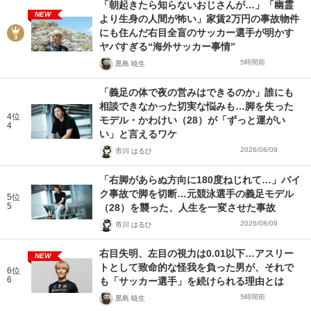
「朝起きたら知らないおじさんが…」「幽霊
NEW
より生身の人間が怖い」家賃2万円の事故物件
にも住んだ右目全盲のサッカー選手が明かす
ヤバすぎる“海外サッカー事情”
5時間前
黒島 暁生
「義足の体で夜の営みはできるのか」誰にも
相談できなかった切実な悩みも…脚を失った
4位
モデル・かわけい（28）が「ずっと運がい
4
い」と言えるワケ
2026/08/09
市川 はるひ
「右脚があらぬ方向に180度ねじれて…」バイ
ク事故で脚を切断…元競泳選手の義足モデル
5位
5
（28）を襲った、人生を一変させた事故
2026/08/09
市川 はるひ
右目失明、左目の視力は0.01以下…アスリー
NEW
トとして致命的な怪我を負った男が、それで
6位
6
も「サッカー選手」を続けられる理由とは
5時間前
黒島 暁生