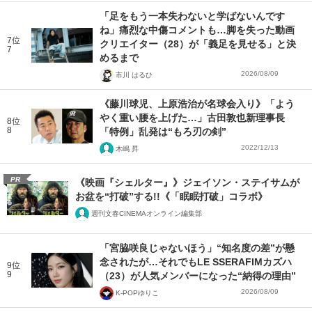
「足をもう一本失わないと学ばないんです
ね」痛烈な中傷コメントも…脚を失った動画
7位
クリエイター（28）が「義足を見せる」と決
7
めるまで
2026/08/09
市川 はるひ
《藤川球児、上原浩治が名球会入り》「よう
やく重い腰を上げた…」古田敦也新理事長
8位
8
「特例」乱発は“もろ刃の剣”
2022/12/13
木嶋 昇
PR
《映画『シェルター』》ジェイソン・ステイサムが
お盆を“打破”する!!《「眠眠打破」コラボ》
週刊文春CINEMAオンライン編集部
「宮脇咲良じゃないほう」“知名度の差”が懸
念されたが…それでもLE SSERAFIMカズハ
9位
9
（23）が人気メンバーになった“納得の理由”
2026/08/09
K-POPゆりこ