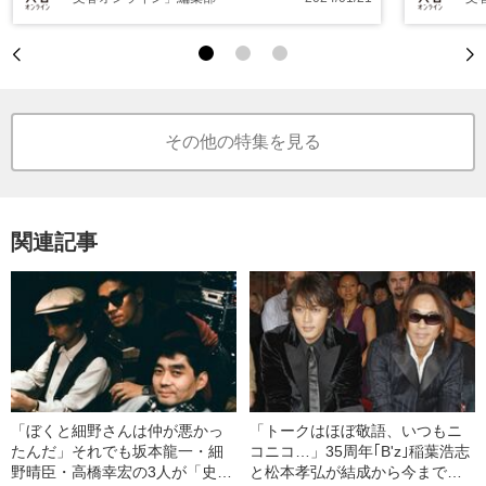
その他の特集を見る
関連記事
「ぼくと細野さんは仲が悪かっ
「トークはほぼ敬語、いつもニ
たんだ」それでも坂本龍一・細
コニコ…」35周年｢B'z｣稲葉浩志
野晴臣・高橋幸宏の3人が「史上
と松本孝弘が結成から今までず