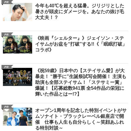
PR
今年も40℃を超える猛暑。ジリジリとした
暑さが頭皮にダメージを。あなたの抜け毛
大丈夫！？
PR
《映画『シェルター』》ジェイソン・ステ
イサムがお盆を“打破”する!!《「眠眠打破」
コラボ》
PR
《祝59歳》日本中の【ステイサム愛】が大
暴走！ “勝手に”生誕祭試写会開催！ 主演も
助演も全部ステイサム！「ステサミー賞」
爆誕！【応募総数941票 全54作品の栄冠に
輝いた作品とはー!?】
PR
オープン1周年を記念した特別イベントがサ
ムソナイト・ブラックレーベル銀座店で開
催 仕事も人生も自分らしく～笑顔あふれ
る特別対談～