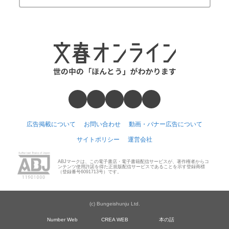
広告掲載について
お問い合わせ
動画・バナー広告について
サイトポリシー
運営会社
ABJマークは、この電子書店・電子書籍配信サービスが、著作権者からコ
ンテンツ使用許諾を得た正規版配信サービスであることを示す登録商標
（登録番号6091713号）です。
(c) Bungeishunju Ltd.
Number Web
CREA WEB
本の話