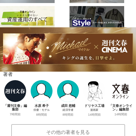
著者
「週刊文春」編
水原 希子
成田 悠輔
ドリヤス工場
「文春オンライ
集部
ン」編集部
俳優・モデル
経済学者
漫画家
7時間前
14時間前
8時間前
8時間前
14時間前
その他の著者を見る