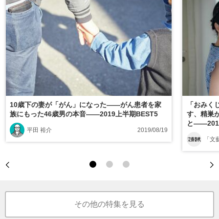
10歳下の妻が「がん」になった――がん患者を家
「おみくじ
族にもった46歳男の本音――2019上半期BEST5
す、精巣が
と――201
平田 裕介
2019/08/19
「文
その他の特集を見る