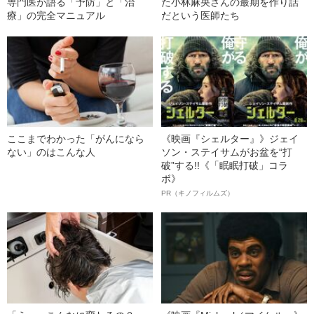
専門医が語る「予防」と「治
た小林麻央さんの最期を作り話
療」の完全マニュアル
だという医師たち
ここまでわかった「がんになら
《映画『シェルター』》ジェイ
ない」のはこんな人
ソン・ステイサムがお盆を“打
破”する!!《「眠眠打破」コラ
ボ》
PR（キノフィルムズ）