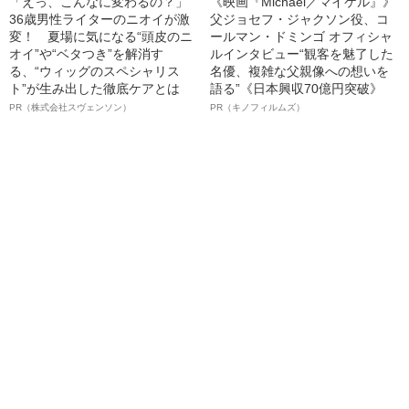
「えっ、こんなに変わるの？」
《映画『Michael／マイケル』》
36歳男性ライターのニオイが激
父ジョセフ・ジャクソン役、コ
変！ 夏場に気になる“頭皮のニ
ールマン・ドミンゴ オフィシャ
オイ”や“ベタつき”を解消す
ルインタビュー“観客を魅了した
る、“ウィッグのスペシャリス
名優、複雑な父親像への想いを
ト”が生み出した徹底ケアとは
語る”《日本興収70億円突破》
PR（株式会社スヴェンソン）
PR（キノフィルムズ）